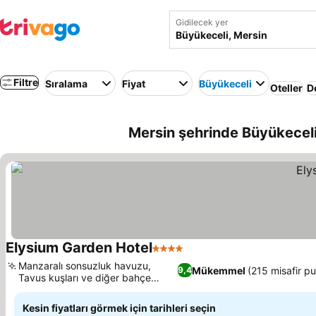
Gidilecek yer
Filtre
Sıralama
Fiyat
Büyükeceli
Oteller
D
Mersin şehrinde Büyükeceli
Elysium Garden Hotel
4 Yıldız
Manzaralı sonsuzluk havuzu,
Mükemmel
(215 misafir pu
9,4
Tavus kuşları ve diğer bahçe
hayvanları
Kesin fiyatları görmek için tarihleri seçin