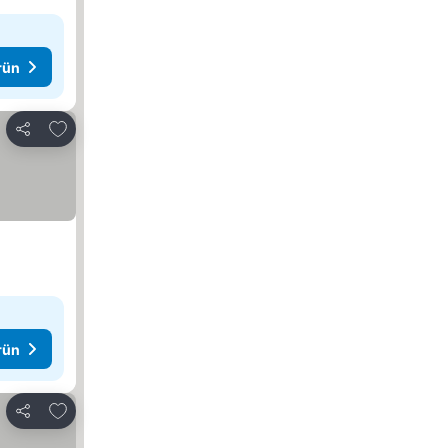
rün
Favorilerime ekle
Paylaş
rün
Favorilerime ekle
Paylaş