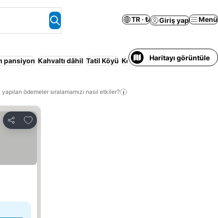
TR · ₺
Menü
Giriş yap
Haritayı görüntüle
m pansiyon
Kahvaltı dâhil
Tatil Köyü
Konaklama Hizmeti Verilen A
 yapılan ödemeler sıralamamızı nasıl etkiler?
Favorilerime ekle
Paylaş