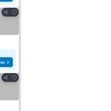
Favorilerime ekle
Paylaş
rün
Favorilerime ekle
Paylaş