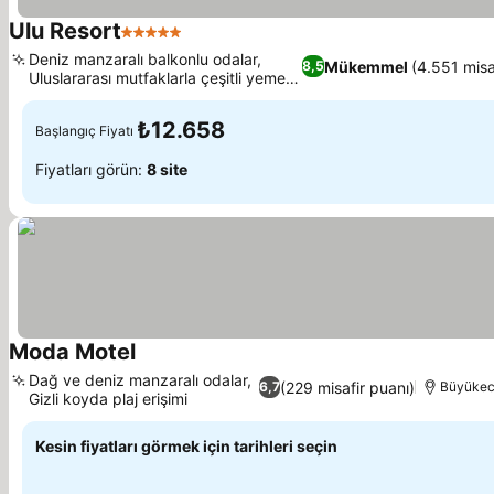
Ulu Resort
5 Yıldız
Deniz manzaralı balkonlu odalar,
Mükemmel
(4.551 misa
8,5
Uluslararası mutfaklarla çeşitli yemek
seçenekleri
₺12.658
Başlangıç Fiyatı
Fiyatları görün:
8 site
Moda Motel
Dağ ve deniz manzaralı odalar,
(229 misafir puanı)
6,7
Büyükece
Gizli koyda plaj erişimi
Kesin fiyatları görmek için tarihleri seçin