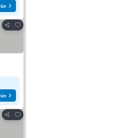
rün
Favorilerime ekle
Paylaş
rün
Favorilerime ekle
Paylaş