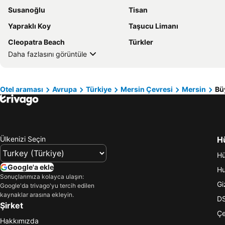
Susanoğlu
Tisan
Yapraklı Koy
Taşucu Limanı
Cleopatra Beach
Türkler
Daha fazlasını görüntüle
Otel araması
Avrupa
Türkiye
Mersin Çevresi
Mersin
Bü
Ülkenizi Seçin
Hü
Hü
Google'a ekle
Hu
Sonuçlarımıza kolayca ulaşın:
Giz
Google'da trivago'yu tercih edilen
kaynaklar arasına ekleyin.
DS
Şirket
Çe
Hakkımızda