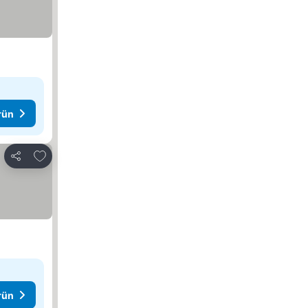
rün
Favorilerime ekle
Paylaş
rün