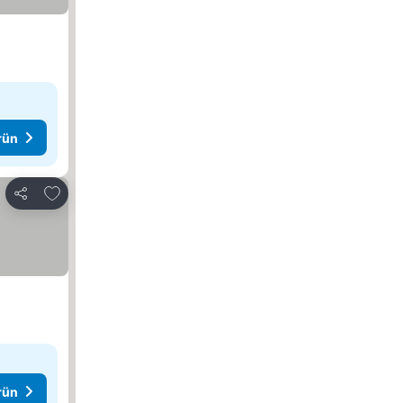
rün
Favorilerime ekle
Paylaş
rün