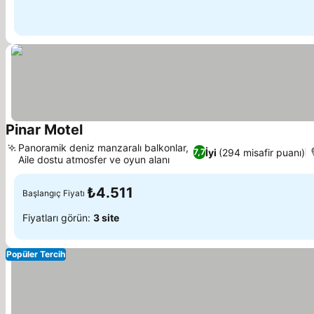
Pinar Motel
Panoramik deniz manzaralı balkonlar,
İyi
(294 misafir puanı)
7,7
Aile dostu atmosfer ve oyun alanı
₺4.511
Başlangıç Fiyatı
Fiyatları görün:
3 site
Popüler Tercih