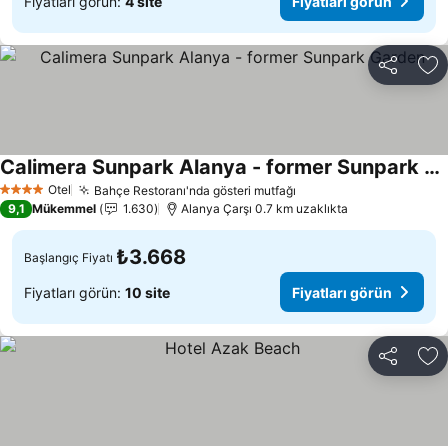
Fiyatları görün:
4 site
Fiyatları görün
Paylaş
Fa
Calimera Sunpark Alanya - former Sunpark Garden
Fiyatları görün
Otel
Bahçe Restoranı'nda gösteri mutfağı
Fiyatları görün
4 Yıldız
9,1
Mükemmel
1.630
Alanya Çarşı 0.7 km uzaklıkta
₺3.668
Başlangıç Fiyatı
Fiyatları görün:
10 site
Fiyatları görün
Paylaş
Fa