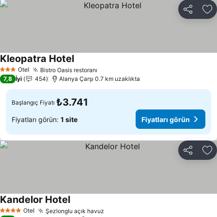
Paylaş
Fa
Kleopatra Hotel
Fiyatları görün
Otel
Bistro Oasis restoranı
Fiyatları görün
3 Yıldız
7,8
İyi
454
Alanya Çarşı 0.7 km uzaklıkta
₺3.741
Başlangıç Fiyatı
Fiyatları görün:
1 site
Fiyatları görün
Paylaş
Fa
Kandelor Hotel
Fiyatları görün
Otel
Şezlonglu açık havuz
Fiyatları görün
4 Yıldız