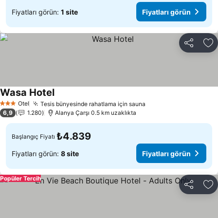
Fiyatları görün:
1 site
Fiyatları görün
Paylaş
Fa
Wasa Hotel
Fiyatları görün
Otel
Tesis bünyesinde rahatlama için sauna
Fiyatları görün
3 Yıldız
6,9
1.280
Alanya Çarşı 0.5 km uzaklıkta
₺4.839
Başlangıç Fiyatı
Fiyatları görün:
8 site
Fiyatları görün
Popüler Tercih
Paylaş
Fa