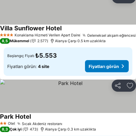
Paylaş
Fa
Villa Sunflower Hotel
Fiyatları görün
Konaklama Hizmeti Verilen Apart Daire
Geleneksel akşam eğlencesi
4 Yıldız
8,5
Mükemmel
2.577
Alanya Çarşı 0.5 km uzaklıkta
₺5.553
Başlangıç Fiyatı
Fiyatları görün:
4 site
Fiyatları görün
Paylaş
Fa
Park Hotel
Fiyatları görün
Otel
Sıcak Akdeniz restoranı
Fiyatları görün
2 Yıldız
8,3
Çok iyi
473
Alanya Çarşı 0.3 km uzaklıkta