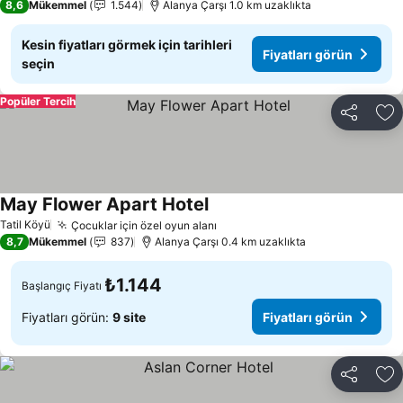
8,6
Mükemmel
1.544
Alanya Çarşı 1.0 km uzaklıkta
Kesin fiyatları görmek için tarihleri
Fiyatları görün
seçin
Popüler Tercih
Paylaş
Fa
May Flower Apart Hotel
Fiyatları görün
Tatil Köyü
Çocuklar için özel oyun alanı
Fiyatları görün
8,7
Mükemmel
837
Alanya Çarşı 0.4 km uzaklıkta
₺1.144
Başlangıç Fiyatı
Fiyatları görün:
9 site
Fiyatları görün
Paylaş
Fa