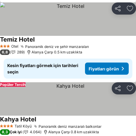
Paylaş
Fa
Temiz Hotel
Fiyatları görün
Otel
Panoramik deniz ve şehir manzaraları
Fiyatları görün
3 Yıldız
6,8
289
Alanya Çarşı 0.5 km uzaklıkta
Kesin fiyatları görmek için tarihleri
Fiyatları görün
seçin
Popüler Tercih
Paylaş
Fa
Kahya Hotel
Fiyatları görün
Tatil Köyü
Panoramik deniz manzaralı balkonlar
Fiyatları görün
4 Yıldız
8,3
Çok iyi
4.064
Alanya Çarşı 0.8 km uzaklıkta