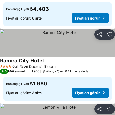
₺4.403
Başlangıç Fiyatı
Fiyatları görün:
8 site
Fiyatları görün
Paylaş
Fa
Ramira City Hotel
Fiyatları görün
Otel
Art Deco esintili odalar
Fiyatları görün
4 Yıldız
9,0
Mükemmel
1.906
Alanya Çarşı 0.1 km uzaklıkta
₺1.980
Başlangıç Fiyatı
Fiyatları görün:
3 site
Fiyatları görün
Paylaş
Fa