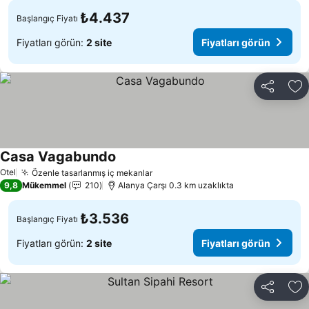
₺4.437
Başlangıç Fiyatı
Fiyatları görün:
2 site
Fiyatları görün
Paylaş
Fa
Casa Vagabundo
Fiyatları görün
Otel
Özenle tasarlanmış iç mekanlar
Fiyatları görün
9,8
Mükemmel
210
Alanya Çarşı 0.3 km uzaklıkta
₺3.536
Başlangıç Fiyatı
Fiyatları görün:
2 site
Fiyatları görün
Paylaş
Fa