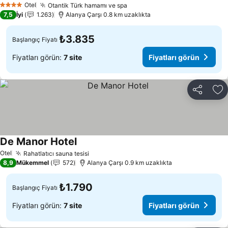
Otel
Otantik Türk hamamı ve spa
Fiyatları görün
4 Yıldız
7,5
İyi
1.263
Alanya Çarşı 0.8 km uzaklıkta
₺3.835
Başlangıç Fiyatı
Fiyatları görün:
7 site
Fiyatları görün
Paylaş
Fa
De Manor Hotel
Fiyatları görün
Otel
Rahatlatıcı sauna tesisi
Fiyatları görün
8,9
Mükemmel
572
Alanya Çarşı 0.9 km uzaklıkta
₺1.790
Başlangıç Fiyatı
Fiyatları görün:
7 site
Fiyatları görün