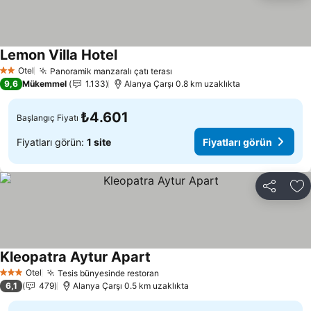
Lemon Villa Hotel
Fiyatları görün
Otel
Panoramik manzaralı çatı terası
Fiyatları görün
2 Yıldız
9,6
Mükemmel
1.133
Alanya Çarşı 0.8 km uzaklıkta
₺4.601
Başlangıç Fiyatı
Fiyatları görün:
1 site
Fiyatları görün
Paylaş
Fa
Kleopatra Aytur Apart
Fiyatları görün
Otel
Tesis bünyesinde restoran
Fiyatları görün
3 Yıldız
6,1
479
Alanya Çarşı 0.5 km uzaklıkta