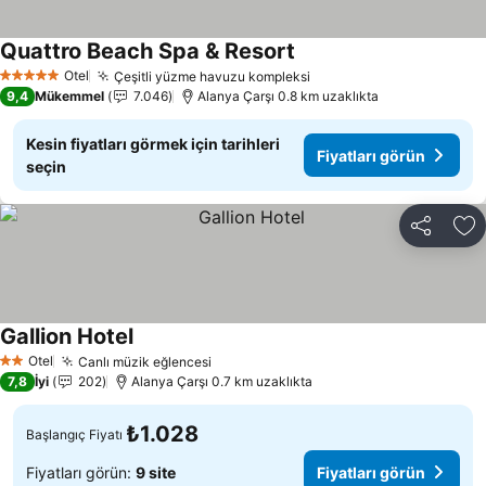
Quattro Beach Spa & Resort
Fiyatları görün
Otel
Çeşitli yüzme havuzu kompleksi
Fiyatları görün
5 Yıldız
9,4
Mükemmel
7.046
Alanya Çarşı 0.8 km uzaklıkta
Kesin fiyatları görmek için tarihleri
Fiyatları görün
seçin
Paylaş
Fa
Gallion Hotel
Fiyatları görün
Otel
Canlı müzik eğlencesi
Fiyatları görün
2 Yıldız
7,8
İyi
202
Alanya Çarşı 0.7 km uzaklıkta
₺1.028
Başlangıç Fiyatı
Fiyatları görün:
9 site
Fiyatları görün