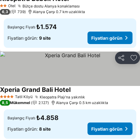
Fiyatları görün
Otel
Bütçe dostu Alanya konaklaması
Fiyatları görün
2 Yıldız
6,3
739
Alanya Çarşı 0.7 km uzaklıkta
₺1.574
Başlangıç Fiyatı
Fiyatları görün:
9 site
Fiyatları görün
Paylaş
Fa
Xperia Grand Bali Hotel
Fiyatları görün
Tatil Köyü
Kleopatra Plajı'na yakınlık
Fiyatları görün
4 Yıldız
8,5
Mükemmel
2.127
Alanya Çarşı 0.5 km uzaklıkta
₺4.858
Başlangıç Fiyatı
Fiyatları görün:
8 site
Fiyatları görün