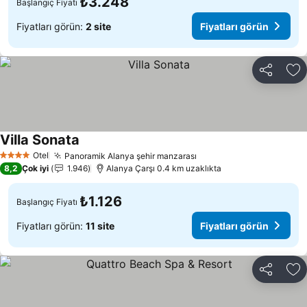
₺3.248
Başlangıç Fiyatı
Fiyatları görün:
2 site
Fiyatları görün
Paylaş
Fa
Villa Sonata
Fiyatları görün
Otel
Panoramik Alanya şehir manzarası
Fiyatları görün
4 Yıldız
8,2
Çok iyi
1.946
Alanya Çarşı 0.4 km uzaklıkta
₺1.126
Başlangıç Fiyatı
Fiyatları görün:
11 site
Fiyatları görün
Paylaş
Fa