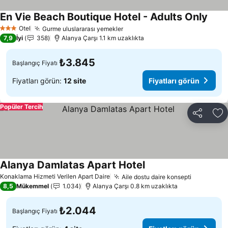
En Vie Beach Boutique Hotel - Adults Only
Fiyat
Otel
Gurme uluslararası yemekler
Fiyatları görün
3 Yıldız
7,9
İyi
358
Alanya Çarşı 1.1 km uzaklıkta
₺3.845
Başlangıç Fiyatı
Fiyatları görün:
12 site
Fiyatları görün
Popüler Tercih
Paylaş
Fa
Alanya Damlatas Apart Hotel
Fiyatları görün
Konaklama Hizmeti Verilen Apart Daire
Aile dostu daire konsepti
Fiyatları 
8,5
Mükemmel
1.034
Alanya Çarşı 0.8 km uzaklıkta
₺2.044
Başlangıç Fiyatı