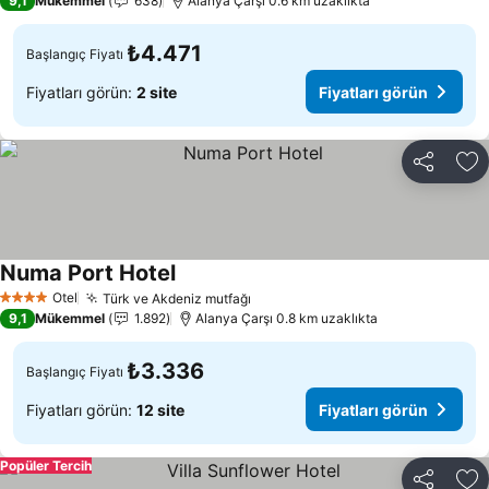
9,1
Mükemmel
638
Alanya Çarşı 0.6 km uzaklıkta
₺4.471
Başlangıç Fiyatı
Fiyatları görün:
2 site
Fiyatları görün
Paylaş
Fa
Numa Port Hotel
Fiyatları görün
Otel
Türk ve Akdeniz mutfağı
Fiyatları görün
4 Yıldız
9,1
Mükemmel
1.892
Alanya Çarşı 0.8 km uzaklıkta
₺3.336
Başlangıç Fiyatı
Fiyatları görün:
12 site
Fiyatları görün
Popüler Tercih