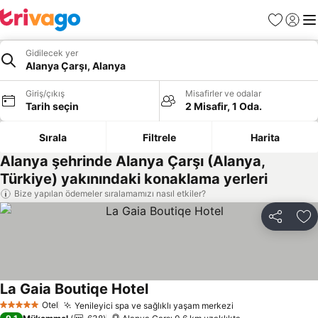
Favoriler
Giriş y
Me
Gidilecek yer
Alanya Çarşı, Alanya
Giriş/çıkış
Misafirler ve odalar
Tarih seçin
2 Misafir, 1 Oda.
Sırala
Filtrele
Harita
Alanya şehrinde Alanya Çarşı (Alanya,
Türkiye) yakınındaki konaklama yerleri
Bize yapılan ödemeler sıralamamızı nasıl etkiler?
Paylaş
Fa
La Gaia Boutiqe Hotel
Fiyatları görün
Otel
Yenileyici spa ve sağlıklı yaşam merkezi
Fiyatları görün
5 Yıldız