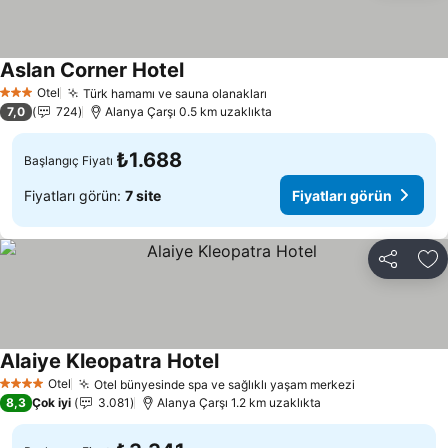
Aslan Corner Hotel
Fiyatları görün
Otel
Türk hamamı ve sauna olanakları
Fiyatları görün
3 Yıldız
7,0
724
Alanya Çarşı 0.5 km uzaklıkta
₺1.688
Başlangıç Fiyatı
Fiyatları görün:
7 site
Fiyatları görün
Paylaş
Fa
Alaiye Kleopatra Hotel
Fiyatları görün
Otel
Otel bünyesinde spa ve sağlıklı yaşam merkezi
Fiyatları gö
4 Yıldız
8,3
Çok iyi
3.081
Alanya Çarşı 1.2 km uzaklıkta