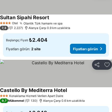
Sultan Sipahi Resort
Fiyatları görün
Otel
Otantik Türk hamamı ve spa
Fiyatları görün
4 Yıldız
7,3
2.227
Alanya Çarşı 0.9 km uzaklıkta
₺2.404
Başlangıç Fiyatı
Fiyatları görün:
2 site
Fiyatları görün
Paylaş
Fa
Castello By Mediterra Hotel
Fiyatları görün
Konaklama Hizmeti Verilen Apart Daire
3 Yıldız
9,7
Mükemmel
130
Alanya Çarşı 0.6 km uzaklıkta