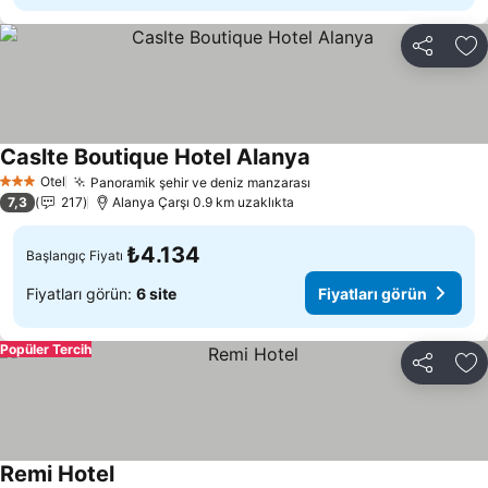
Paylaş
Fa
Caslte Boutique Hotel Alanya
Fiyatları görün
Otel
Panoramik şehir ve deniz manzarası
Fiyatları görün
3 Yıldız
7,3
217
Alanya Çarşı 0.9 km uzaklıkta
₺4.134
Başlangıç Fiyatı
Fiyatları görün:
6 site
Fiyatları görün
Popüler Tercih
Paylaş
Fa
Remi Hotel
Fiyatları görün