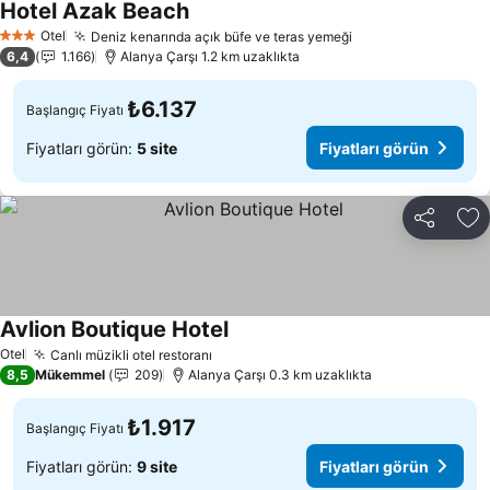
Hotel Azak Beach
Fiyatları görün
Otel
Deniz kenarında açık büfe ve teras yemeği
Fiyatları görün
3 Yıldız
6,4
1.166
Alanya Çarşı 1.2 km uzaklıkta
₺6.137
Başlangıç Fiyatı
Fiyatları görün:
5 site
Fiyatları görün
Paylaş
Fa
Avlion Boutique Hotel
Fiyatları görün
Otel
Canlı müzikli otel restoranı
Fiyatları görün
8,5
Mükemmel
209
Alanya Çarşı 0.3 km uzaklıkta
₺1.917
Başlangıç Fiyatı
Fiyatları görün:
9 site
Fiyatları görün