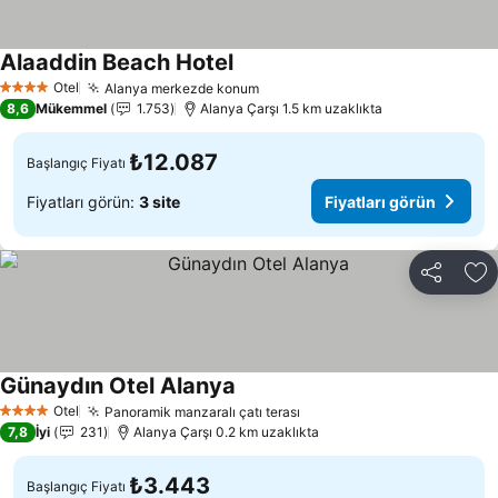
Alaaddin Beach Hotel
Fiyatları görün
Otel
Alanya merkezde konum
Fiyatları görün
4 Yıldız
8,6
Mükemmel
1.753
Alanya Çarşı 1.5 km uzaklıkta
₺12.087
Başlangıç Fiyatı
Fiyatları görün:
3 site
Fiyatları görün
Paylaş
Fa
Günaydın Otel Alanya
Fiyatları görün
Otel
Panoramik manzaralı çatı terası
Fiyatları görün
4 Yıldız
7,8
İyi
231
Alanya Çarşı 0.2 km uzaklıkta
₺3.443
Başlangıç Fiyatı