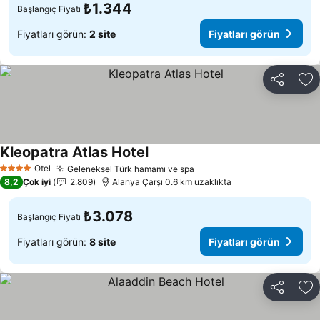
₺1.344
Başlangıç Fiyatı
Fiyatları görün:
2 site
Fiyatları görün
Paylaş
Fa
Kleopatra Atlas Hotel
Fiyatları görün
Otel
Geleneksel Türk hamamı ve spa
Fiyatları görün
4 Yıldız
8,2
Çok iyi
2.809
Alanya Çarşı 0.6 km uzaklıkta
₺3.078
Başlangıç Fiyatı
Fiyatları görün:
8 site
Fiyatları görün
Paylaş
Fa