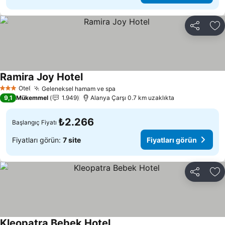
Paylaş
Fa
Ramira Joy Hotel
Fiyatları görün
Otel
Geleneksel hamam ve spa
Fiyatları görün
3 Yıldız
9,1
Mükemmel
1.949
Alanya Çarşı 0.7 km uzaklıkta
₺2.266
Başlangıç Fiyatı
Fiyatları görün:
7 site
Fiyatları görün
Paylaş
Fa
Kleopatra Bebek Hotel