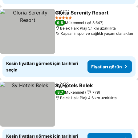
Gloria Serenity Resort
Paylaş
Favorilerime ekle
Fiya
5 Yıldız
9,5
Mükemmel
8.647
Belek Halk Plajı 5.1 km uzaklıkta
Kapsamlı spor ve sağlıklı yaşam olanakları
Fi
Kesin fiyatları görmek için tarihleri
Fiyatları görün
seçin
Sy Hotels Belek
Paylaş
Favorilerime ekle
Fiyatları g
8,7
Mükemmel
779
Belek Halk Plajı 4.6 km uzaklıkta
Kesin fiyatları görmek için tarihleri