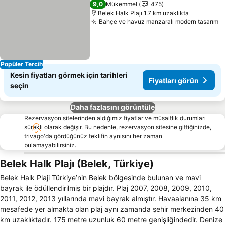
9,0
Mükemmel
475
Belek Halk Plajı 1.7 km uzaklıkta
Bahçe ve havuz manzaralı modern tasarım
F
Popüler Tercih
Kesin fiyatları görmek için tarihleri
Fiyatları görün
seçin
Daha fazlasını görüntüle
Rezervasyon sitelerinden aldığımız fiyatlar ve müsaitlik durumları
sürekli olarak değişir. Bu nedenle, rezervasyon sitesine gittiğinizde,
trivago'da gördüğünüz teklifin aynısını her zaman
bulamayabilirsiniz.
Belek Halk Plajı (Belek, Türkiye)
Belek Halk Plaji Türkiye’nin Belek bölgesinde bulunan ve mavi
bayrak ile ödüllendirilmiş bir plajdır. Plaj 2007, 2008, 2009, 2010,
2011, 2012, 2013 yıllarında mavi bayrak almıştır. Havaalanına 35 km
mesafede yer almakta olan plaj aynı zamanda şehir merkezinden 40
km uzaklıktadır. 175 metre uzunluk 60 metre genişliğindedir. Denize