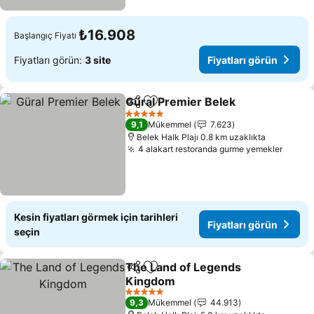
₺16.908
Başlangıç Fiyatı
Fiyatları görün:
3 site
Fiyatları görün
Güral Premier Belek
Paylaş
Favorilerime ekle
Fiyatl
5 Yıldız
9,1
Mükemmel
7.623
Belek Halk Plajı 0.8 km uzaklıkta
4 alakart restoranda gurme yemekler
Fiyatl
Kesin fiyatları görmek için tarihleri
Fiyatları görün
seçin
The Land of Legends
Paylaş
Favorilerime ekle
Kingdom
Fiyatları görün
5 Yıldız
9,3
Mükemmel
44.913