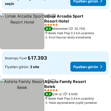
Fiyatları görün
seçin
Limak Arcadia Sport
Paylaş
Favorilerime ekle
Resort Hotel
Fiyatları görün
5 Yıldız
9,3
Mükemmel
30.755
Belek Halk Plajı 0.2 km uzaklıkta
Evcil hayvan dostu konaklama
Fiyatları g
₺17.393
Başlangıç Fiyatı
Fiyatları görün:
3 site
Fiyatları görün
Asteria Family Resort
Paylaş
Favorilerime ekle
Belek
Fiyatları görün
5 Yıldız
8,3
Çok iyi
8.546
Belek Halk Plajı 0.6 km uzaklıkta
Helal seçeneklerle çeşitli yemekler
Fiyatla