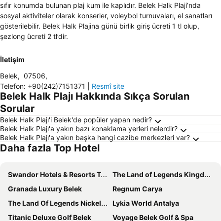
sıfır konumda bulunan plaj kum ile kaplıdır. Belek Halk Plaji’nda
sosyal aktiviteler olarak konserler, voleybol turnuvaları, el sanatları
gösterilebilir. Belek Halk Plajina günü birlik giriş ücreti 1 tl olup,
şezlong ücreti 2 tl’dir.
İletişim
Belek
,
07506
,
Telefon
:
+90(242)7151371
|
Resmî site
Belek Halk Plajı Hakkında Sıkça Sorulan
Sorular
Belek Halk Plajı'i Belek'de popüler yapan nedir?
Belek Halk Plajı'a yakın bazı konaklama yerleri nelerdir?
Belek Halk Plajı'a yakın başka hangi cazibe merkezleri var?
Daha fazla Top Hotel
Swandor Hotels & Resorts Topkapi Palace
The Land of Legends Kingdom
Granada Luxury Belek
Regnum Carya
The Land Of Legends Nickelodeon Hotel Antalya
Lykia World Antalya
Titanic Deluxe Golf Belek
Voyage Belek Golf & Spa