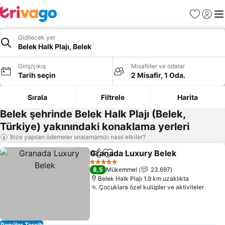
Favoriler
Giriş y
Me
Gidilecek yer
Belek Halk Plajı, Belek
Giriş/çıkış
Misafirler ve odalar
Tarih seçin
2 Misafir, 1 Oda.
Sırala
Filtrele
Harita
Belek şehrinde Belek Halk Plajı (Belek,
Türkiye) yakınındaki konaklama yerleri
Bize yapılan ödemeler sıralamamızı nasıl etkiler?
Granada Luxury Belek
Paylaş
Favorilerime ekle
Fiya
5 Yıldız
8,5
Mükemmel
23.697
Belek Halk Plajı 1.9 km uzaklıkta
Çocuklara özel kulüpler ve aktiviteler
Fiyat
Popüler Tercih