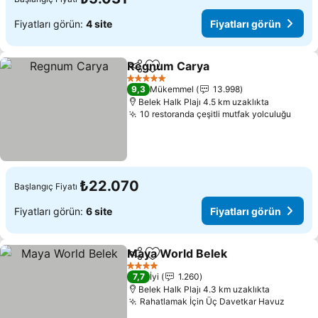
Fiyatları görün:
4 site
Fiyatları görün
Regnum Carya
Paylaş
Favorilerime ekle
Fiyatları gö
5 Yıldız
9,3
Mükemmel
13.998
Belek Halk Plajı 4.5 km uzaklıkta
10 restoranda çeşitli mutfak yolculuğu
Fiyat
₺22.070
Başlangıç Fiyatı
Fiyatları görün:
6 site
Fiyatları görün
Maya World Belek
Paylaş
Favorilerime ekle
Fiyatlar
4 Yıldız
7,7
İyi
1.260
Belek Halk Plajı 4.3 km uzaklıkta
Rahatlamak İçin Üç Davetkar Havuz
Fiyatl