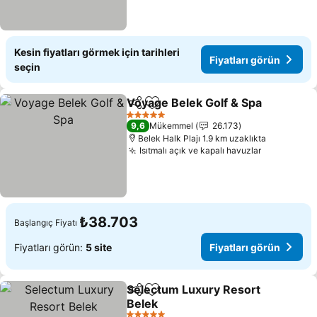
Kesin fiyatları görmek için tarihleri
Fiyatları görün
seçin
Voyage Belek Golf & Spa
Paylaş
Favorilerime ekle
Fi
5 Yıldız
9,6
Mükemmel
26.173
Belek Halk Plajı 1.9 km uzaklıkta
Isıtmalı açık ve kapalı havuzlar
Fiyatları 
₺38.703
Başlangıç Fiyatı
Fiyatları görün:
5 site
Fiyatları görün
Selectum Luxury Resort
Paylaş
Favorilerime ekle
Belek