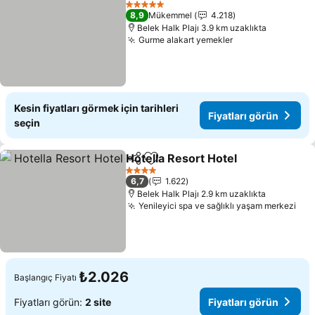
Fiyatları görün
5 Yıldız
8,9
Mükemmel
4.218
Belek Halk Plajı 3.9 km uzaklıkta
Gurme alakart yemekler
Fiyatları görün
Kesin fiyatları görmek için tarihleri
Fiyatları görün
seçin
Hotella Resort Hotel
Paylaş
Favorilerime ekle
Fiyatl
4 Yıldız
6,7
1.622
Belek Halk Plajı 2.9 km uzaklıkta
Yenileyici spa ve sağlıklı yaşam merkezi
Fiy
₺2.026
Başlangıç Fiyatı
Fiyatları görün:
2 site
Fiyatları görün