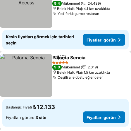
Access
Fiyatları görün
5 Yıldız
9,4
Mükemmel
24.439
Belek Halk Plajı 4.1 km uzaklıkta
Yedi farklı gurme restoran
Fiyatları görün
Kesin fiyatları görmek için tarihleri
Fiyatları görün
seçin
Paloma Sencia
Paylaş
Favorilerime ekle
Fiyatları gö
5 Yıldız
9,0
Mükemmel
2.019
Belek Halk Plajı 1.5 km uzaklıkta
Çeşitli aile dostu eğlenceler
Fiyatları gör
₺12.133
Başlangıç Fiyatı
Fiyatları görün:
3 site
Fiyatları görün