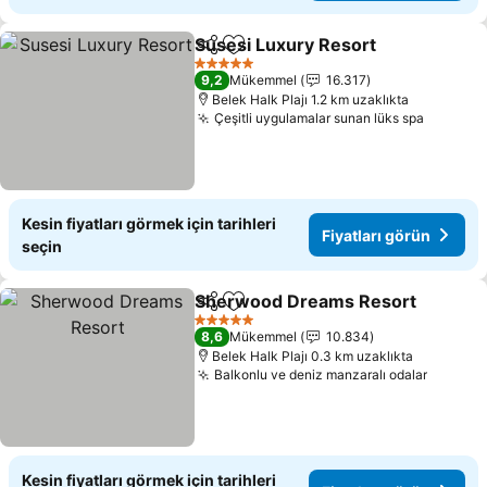
Susesi Luxury Resort
Paylaş
Favorilerime ekle
Fiyat
5 Yıldız
9,2
Mükemmel
16.317
Belek Halk Plajı 1.2 km uzaklıkta
Çeşitli uygulamalar sunan lüks spa
Fiyatlar
Kesin fiyatları görmek için tarihleri
Fiyatları görün
seçin
Sherwood Dreams Resort
Paylaş
Favorilerime ekle
5 Yıldız
8,6
Mükemmel
10.834
Belek Halk Plajı 0.3 km uzaklıkta
Balkonlu ve deniz manzaralı odalar
Fiyatla
Kesin fiyatları görmek için tarihleri