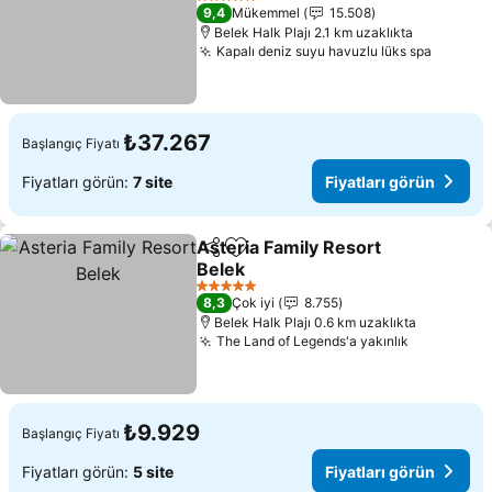
Fiyatları görün
5 Yıldız
9,4
Mükemmel
15.508
Belek Halk Plajı 2.1 km uzaklıkta
Kapalı deniz suyu havuzlu lüks spa
Fiyatla
₺37.267
Başlangıç Fiyatı
Fiyatları görün:
7 site
Fiyatları görün
Asteria Family Resort
Paylaş
Favorilerime ekle
Belek
Fiyatları görün
5 Yıldız
8,3
Çok iyi
8.755
Belek Halk Plajı 0.6 km uzaklıkta
The Land of Legends'a yakınlık
Fiyatları 
₺9.929
Başlangıç Fiyatı
Fiyatları görün:
5 site
Fiyatları görün