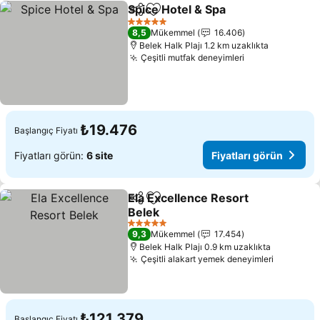
Spice Hotel & Spa
Paylaş
Favorilerime ekle
Fiyatları
5 Yıldız
8,5
Mükemmel
16.406
Belek Halk Plajı 1.2 km uzaklıkta
Çeşitli mutfak deneyimleri
Fiyatları görü
₺19.476
Başlangıç Fiyatı
Fiyatları görün:
6 site
Fiyatları görün
Ela Excellence Resort
Paylaş
Favorilerime ekle
Belek
Fiyatları görün
5 Yıldız
9,3
Mükemmel
17.454
Belek Halk Plajı 0.9 km uzaklıkta
Çeşitli alakart yemek deneyimleri
Fiyatları
₺121.379
Başlangıç Fiyatı