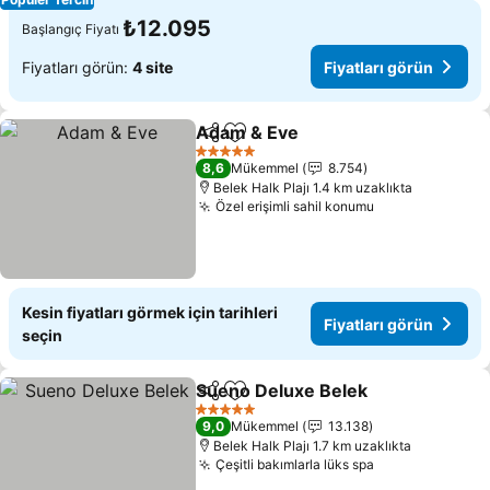
₺12.095
Başlangıç Fiyatı
Fiyatları görün:
4 site
Fiyatları görün
Adam & Eve
Paylaş
Favorilerime ekle
Fiyatları görün
5 Yıldız
8,6
Mükemmel
8.754
Belek Halk Plajı 1.4 km uzaklıkta
Özel erişimli sahil konumu
Fiyatları görü
Kesin fiyatları görmek için tarihleri
Fiyatları görün
seçin
Sueno Deluxe Belek
Paylaş
Favorilerime ekle
Fiyatl
5 Yıldız
9,0
Mükemmel
13.138
Belek Halk Plajı 1.7 km uzaklıkta
Çeşitli bakımlarla lüks spa
Fiyatları görü