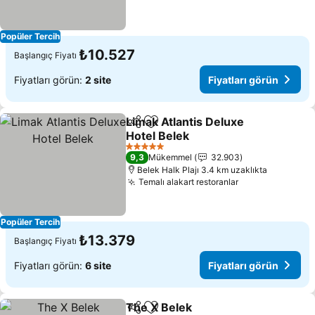
Popüler Tercih
₺10.527
Başlangıç Fiyatı
Fiyatları görün:
2 site
Fiyatları görün
Limak Atlantis Deluxe
Paylaş
Favorilerime ekle
Hotel Belek
Fiyatları görün
5 Yıldız
9,3
Mükemmel
32.903
Belek Halk Plajı 3.4 km uzaklıkta
Temalı alakart restoranlar
Fiyatları görün
Popüler Tercih
₺13.379
Başlangıç Fiyatı
Fiyatları görün:
6 site
Fiyatları görün
The X Belek
Paylaş
Favorilerime ekle