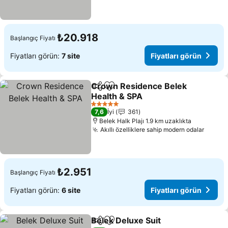
₺20.918
Başlangıç Fiyatı
Fiyatları görün:
7 site
Fiyatları görün
Crown Residence Belek
Paylaş
Favorilerime ekle
Health & SPA
Fiyatları görün
5 Yıldız
7,6
İyi
361
Belek Halk Plajı 1.9 km uzaklıkta
Akıllı özelliklere sahip modern odalar
Fiyatl
₺2.951
Başlangıç Fiyatı
Fiyatları görün:
6 site
Fiyatları görün
Belek Deluxe Suit
Paylaş
Favorilerime ekle
Fiyatları