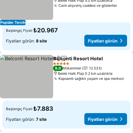
Belek Halk Plajı 5.0 km uzaklıkta
Canlı alışveriş caddesi ve gösteriler
Fiyatla
Popüler Tercih
₺20.967
Başlangıç Fiyatı
Fiyatları görün:
8 site
Fiyatları görün
Belconti Resort Hotel
Paylaş
Favorilerime ekle
Fiyat
5 Yıldız
9,0
Mükemmel
12.533
Belek Halk Plajı 0.2 km uzaklıkta
Kapsamlı sağlıklı yaşam ve spa merkezi
Fiya
₺7.883
Başlangıç Fiyatı
Fiyatları görün:
7 site
Fiyatları görün