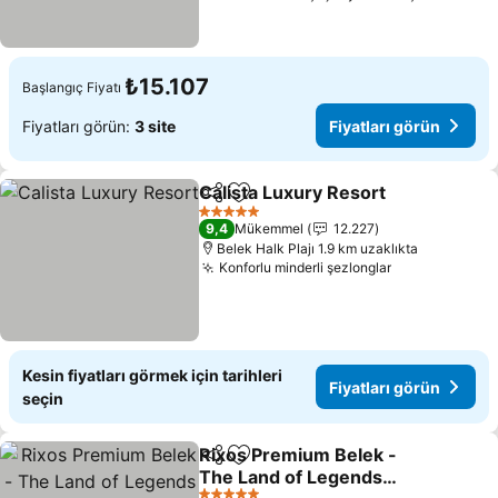
₺15.107
Başlangıç Fiyatı
Fiyatları görün:
3 site
Fiyatları görün
Calista Luxury Resort
Paylaş
Favorilerime ekle
Fiyat
5 Yıldız
9,4
Mükemmel
12.227
Belek Halk Plajı 1.9 km uzaklıkta
Konforlu minderli şezlonglar
Fiyatları gör
Kesin fiyatları görmek için tarihleri
Fiyatları görün
seçin
Rixos Premium Belek -
Paylaş
Favorilerime ekle
The Land of Legends