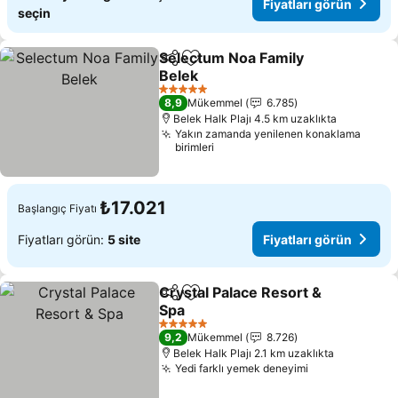
Fiyatları görün
seçin
Selectum Noa Family
Paylaş
Favorilerime ekle
Belek
Fiyatları görün
5 Yıldız
8,9
Mükemmel
6.785
Belek Halk Plajı 4.5 km uzaklıkta
Yakın zamanda yenilenen konaklama
birimleri
₺17.021
Başlangıç Fiyatı
Fiyatları görün:
5 site
Fiyatları görün
Crystal Palace Resort &
Paylaş
Favorilerime ekle
Spa
Fiyatları görün
5 Yıldız
9,2
Mükemmel
8.726
Belek Halk Plajı 2.1 km uzaklıkta
Yedi farklı yemek deneyimi
Fiyatları görü