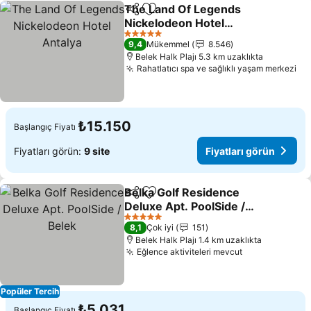
The Land Of Legends
Paylaş
Favorilerime ekle
Nickelodeon Hotel
Antalya
Fiyatları görün
5 Yıldız
9,4
Mükemmel
8.546
Belek Halk Plajı 5.3 km uzaklıkta
Rahatlatıcı spa ve sağlıklı yaşam merkezi
Fiy
₺15.150
Başlangıç Fiyatı
Fiyatları görün:
9 site
Fiyatları görün
Belka Golf Residence
Paylaş
Favorilerime ekle
Deluxe Apt. PoolSide /
Belek
Fiyatları görün
5 Yıldız
8,1
Çok iyi
151
Belek Halk Plajı 1.4 km uzaklıkta
Eğlence aktiviteleri mevcut
Fiyatları gör
Popüler Tercih
₺5.031
Başlangıç Fiyatı