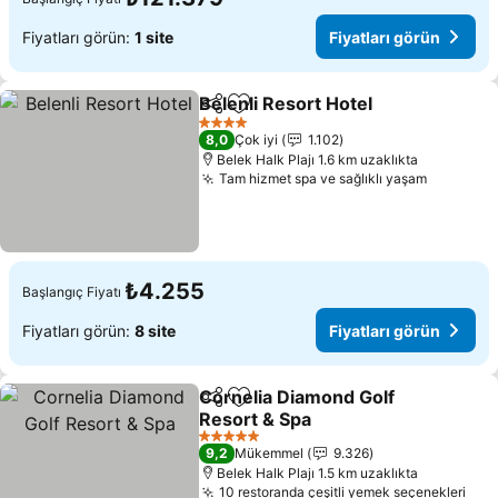
Fiyatları görün:
1 site
Fiyatları görün
Belenli Resort Hotel
Paylaş
Favorilerime ekle
Fiyatl
4 Yıldız
8,0
Çok iyi
1.102
Belek Halk Plajı 1.6 km uzaklıkta
Tam hizmet spa ve sağlıklı yaşam
Fiyatlar
₺4.255
Başlangıç Fiyatı
Fiyatları görün:
8 site
Fiyatları görün
Cornelia Diamond Golf
Paylaş
Favorilerime ekle
Resort & Spa
Fiyatları görün
5 Yıldız
9,2
Mükemmel
9.326
Belek Halk Plajı 1.5 km uzaklıkta
10 restoranda çeşitli yemek seçenekleri
Fiya