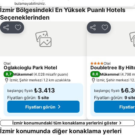
bulamayabilirsiniz.
Alsancak İskelesi
Menemen
İzmir Bölgesindeki En Yüksek Puanlı Hotels
Teos Marina
Göztepe İskelesi
Seçeneklerinden
Doğanbey Havacılar Sitesi Önü
Göztepe Metro İstasyonu
Paylaş
Favorilerime ekle
Paylaş
Favorilerime 
Ege Üniversitesi Metro İstasyonu
Club Yali Castle Aquapark
Forum Bornova Alışveriş Merkezi
Şirinyer Tren Garı
İzmir Saat Kulesi
Uçkuyular İskelesi
Karakum Halk Plajı
Pasaport Vapur İskelesi
Otel
Otel
4 Yıldız
Oglakcioglu Park Hotel
Doubletree By Hilt
Erythrai
14 Evler Halk Plajı
8,7
8,6
Mükemmel
(
4.028 misafir puanı
)
Mükemmel
(
4.798 mi
İzmir, Şehir merkezi 1.2 km uzaklıkta
İzmir, Şehir merkezi 12
₺3.413
₺6.3
başlangıç fiyatı
başlangıç fiyatı
Fiyatları görün:
5 site
Fiyatları görün:
9 sit
Fiyatları görün
Fiyatla
İzmir konumundaki tüm konaklama yerlerini göster
İzmir konumunda diğer konaklama yerleri