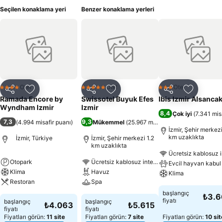
Seçilen konaklama yeri
Benzer konaklama yerleri
Otel
Otel
Otel
4 Yıldız
5 Yıldız
3 Yıldız
Paylaş
Favorilerime ekle
Paylaş
Favorilerime ekle
Paylaş
Favoriler
Ramada Encore by
Swissotel Buyuk Efes
Ibis Izmir Alsanca
Wyndham Izmir
Izmir
8,4
Çok iyi
(
7.341 mis
7,3
9,3
(
4.994 misafir puanı
)
Mükemmel
(
25.967 misafir puanı
)
İzmir, Şehir merkezi
km uzaklıkta
İzmir, Türkiye
İzmir, Şehir merkezi 1.2
km uzaklıkta
Ücretsiz kablosuz i
Otopark
Ücretsiz kablosuz internet
Evcil hayvan kabul 
Klima
Havuz
Klima
Restoran
Spa
başlangıç
₺3.
fiyatı
başlangıç
başlangıç
₺4.063
₺5.615
fiyatı
fiyatı
Fiyatları görün:
11 site
Fiyatları görün:
7 site
Fiyatları görün:
10 sit