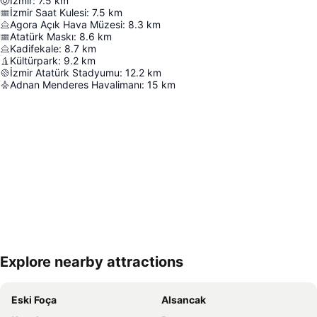
İzmir
:
7.5
km
İzmir Saat Kulesi
:
7.5
km
Agora Açık Hava Müzesi
:
8.3
km
Atatürk Maskı
:
8.6
km
Kadifekale
:
8.7
km
Kültürpark
:
9.2
km
İzmir Atatürk Stadyumu
:
12.2
km
Adnan Menderes Havalimanı
:
15
km
Explore nearby attractions
Haritayı genişlet
Eski Foça
Alsancak