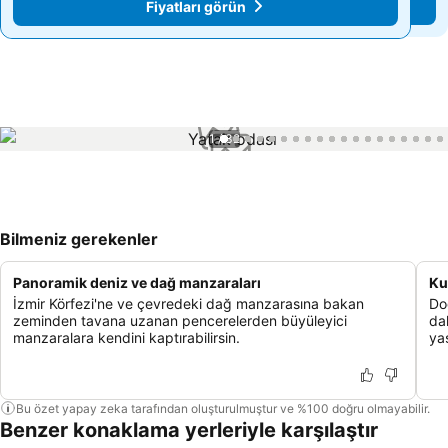
Fiyatları görün
Fiyatları görün
1 / 32
Bilmeniz gerekenler
Panoramik deniz ve dağ manzaraları
Ku
İzmir Körfezi'ne ve çevredeki dağ manzarasına bakan
Do
zeminden tavana uzanan pencerelerden büyüleyici
dah
manzaralara kendini kaptırabilirsin.
yaş
Bu özet yapay zeka tarafından oluşturulmuştur ve %100 doğru olmayabilir.
Benzer konaklama yerleriyle karşılaştır