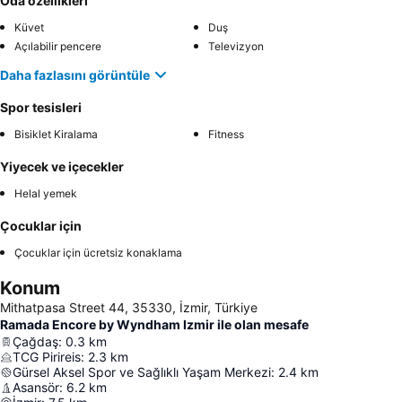
Oda özellikleri
Küvet
Duş
Açılabilir pencere
Televizyon
Daha fazlasını görüntüle
Spor tesisleri
Bisiklet Kiralama
Fitness
Yiyecek ve içecekler
Helal yemek
Çocuklar için
Çocuklar için ücretsiz konaklama
Konum
Mithatpasa Street 44, 35330, İzmir, Türkiye
Ramada Encore by Wyndham Izmir ile olan mesafe
Çağdaş
:
0.3
km
TCG Pirireis
:
2.3
km
Gürsel Aksel Spor ve Sağlıklı Yaşam Merkezi
:
2.4
km
Asansör
:
6.2
km