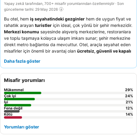
Yapay zekâ tarafından, 700+ misafir yorumlarından özetlenmiştir · Son
güncelleme tarihi: 29 May 2026
Bu otel, hem
iş seyahatindeki gezginler
hem de uygun fiyat ve
rahatlık arayan
turistler
için ideal, çok yönlü bir şehir merkezidir.
Merkezi konumu
sayesinde alışveriş merkezlerine, restoranlara
ve toplu taşımaya kolayca ulaşım imkanı sunar; şehir merkezine
direkt metro bağlantısı da mevcuttur. Otel, araçla seyahat eden
misafirler için önemli bir avantaj olan
ücretsiz, güvenli ve kapalı
otopark
sağlamaktadır. Misafirler, güler yüzlü ve yardımsever
Daha fazla göster
personeli
ile harika, zengin ve iyi hazırlanmış
kahvaltı büfesini
sürekli olarak övmektedir. Daha sakin bir konaklama için
misafirlerin
ses yalıtımlı odalardan
birini talep etmeleri önerilir.
Misafir yorumları
Mükemmel
29
%
Çok iyi
24
%
İyi
21
%
Fena değil
12
%
Kötü
14
%
Yorumları göster