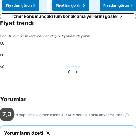
Fiyatları görün
Fiyatları görün
Fiyatları görün
İzmir konumundaki tüm konaklama yerlerini göster
Fiyat trendi
Son 30 günde trivago’daki en düşük fiyatlara dayanır
₺0
₺0
₺0
Yorumlar
7,3
en popüler sitelerden alınan 4.994 misafir puanına
dayanmaktadır
Yorumların özeti