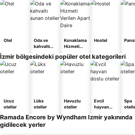
Otel
Oda ve
Konaklama
Hostel
Pans
kahvaltı
Hizmeti
sunan
Verilen
İzmir bölgesindeki popüler otel kategorileri
oteller
Apart
Daire
Ucuz
Lüks
Havuzlu
Evcil
Spa
oteller
oteller
oteller
hayvan
otelle
dostu
Ramada Encore by Wyndham Izmir yakınında
oteller
gidilecek yerler