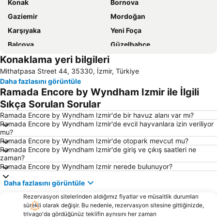
Konak
Bornova
Gaziemir
Mordoğan
Karşıyaka
Yeni Foça
Balçova
Güzelbahçe
Konaklama yeri bilgileri
İzmir Adnan Menderes Havalimanı
Balıklıova
Mithatpasa Street 44, 35330, İzmir, Türkiye
Çiğli Tren Garı
Ildır
Daha fazlasını görüntüle
Urla İskelesi
Buca Arena
Ramada Encore by Wyndham Izmir ile İlgili
Aqua Fantasy
Bostanlı İskelesi
Sıkça Sorulan Sorular
Bayraklı Vapur İskelesi
Basmane
Ramada Encore by Wyndham Izmir'de bir havuz alanı var mı?
Ramada Encore by Wyndham Izmir'de evcil hayvanlara izin veriliyor
İzmir Fuar Merkezi
Yeni Foça Halk Plajı
mu?
Ramada Encore by Wyndham Izmir'de otopark mevcut mu?
Akarca Plajı
Büyük Akkum Plajı
Ramada Encore by Wyndham Izmir'de giriş ve çıkış saatleri ne
İnciraltı
Karabağlar
zaman?
Ramada Encore by Wyndham Izmir nerede bulunuyor?
İzmir Otobüs Terminali
Basmane Tren Garı
Daha fazlasını görüntüle
Karşıyaka İskelesi
Kemeraltı
Rezervasyon sitelerinden aldığımız fiyatlar ve müsaitlik durumları
Gümüldür Halk Plajı
Çukuraltı Halk Plajı
sürekli olarak değişir. Bu nedenle, rezervasyon sitesine gittiğinizde,
Ege Üniversitesi Tıp Fakültesi
Fahrettin Altay Metro İstasyonu
trivago'da gördüğünüz teklifin aynısını her zaman