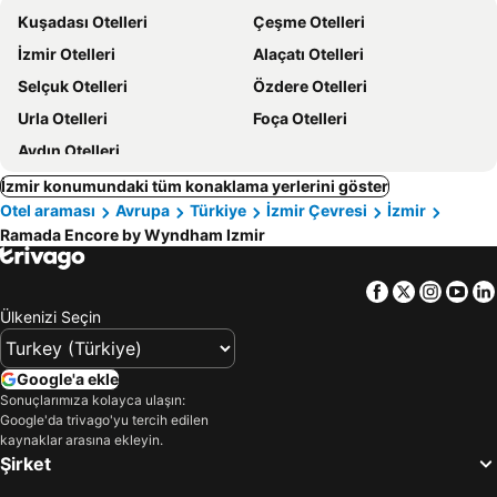
Kuşadası Otelleri
Çeşme Otelleri
İzmir Otelleri
Alaçatı Otelleri
Selçuk Otelleri
Özdere Otelleri
Urla Otelleri
Foça Otelleri
Aydın Otelleri
İzmir konumundaki tüm konaklama yerlerini göster
Otel araması
Avrupa
Türkiye
İzmir Çevresi
İzmir
Ramada Encore by Wyndham Izmir
Facebook
Twitter
Insta
Yo
Ülkenizi Seçin
Google'a ekle
Sonuçlarımıza kolayca ulaşın:
Google'da trivago'yu tercih edilen
kaynaklar arasına ekleyin.
Şirket