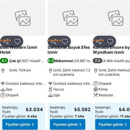
Otel
Otel
Otel
4 Yıldız
5 Yıldız
4 Yıldız
Paylaş
Favorilerime ekle
Paylaş
Favorilerime ekle
Paylaş
Favoriler
Best Western İzmir
Swissotel Buyuk Efes
Ramada Encore by
Hotel
Izmir
Wyndham Izmir
8,1
9,3
7,3
Çok iyi
(
507 misafir puanı
)
Mükemmel
(
25.967 misafir puanı
(
4.994 misafir pu
)
İzmir, Türkiye
İzmir, Şehir merkezi 1.2
İzmir, Şehir merkezi
km uzaklıkta
km uzaklıkta
Ücretsiz kablosuz internet
Ücretsiz kablosuz internet
Otopark
Spa
Havuz
Klima
Otopark
Spa
Restoran
Fiyatları görün
Fiyatları görün
Fiyatları görün
başlangıç
başlangıç
başlangıç
₺3.034
₺5.592
₺4.
fiyatı
fiyatı
fiyatı
Fiyatları görün:
4 site
Fiyatları görün:
7 site
Fiyatları görün:
11 sit
Fiyatları görün
Fiyatları görün
Fiyatları görün