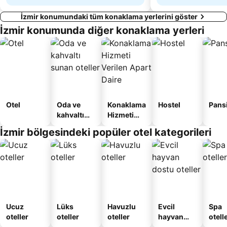
İzmir konumundaki tüm konaklama yerlerini göster
İzmir konumunda diğer konaklama yerleri
Otel
Oda ve
Konaklama
Hostel
Pans
kahvaltı
Hizmeti
sunan
Verilen
İzmir bölgesindeki popüler otel kategorileri
oteller
Apart
Daire
Ucuz
Lüks
Havuzlu
Evcil
Spa
oteller
oteller
oteller
hayvan
otelle
dostu