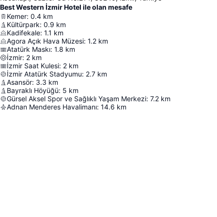
Best Western İzmir Hotel ile olan mesafe
Kemer
:
0.4
km
Kültürpark
:
0.9
km
Kadifekale
:
1.1
km
Agora Açık Hava Müzesi
:
1.2
km
Atatürk Maskı
:
1.8
km
İzmir
:
2
km
İzmir Saat Kulesi
:
2
km
İzmir Atatürk Stadyumu
:
2.7
km
Asansör
:
3.3
km
Bayraklı Höyüğü
:
5
km
Gürsel Aksel Spor ve Sağlıklı Yaşam Merkezi
:
7.2
km
Adnan Menderes Havalimanı
:
14.6
km