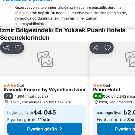
Basmane Tren Garı
Karşıyaka İskelesi
Rezervasyon sitelerinden aldığımız fiyatlar ve müsaitlik durumları
Kemeraltı
Gümüldür Halk Plajı
sürekli olarak değişir. Bu nedenle, rezervasyon sitesine gittiğinizde,
trivago'da gördüğünüz teklifin aynısını her zaman
Çukuraltı Halk Plajı
Ege Üniversitesi Tıp Fakültesi
bulamayabilirsiniz.
Fahrettin Altay Metro İstasyonu
Alsancak İskelesi
İzmir Bölgesindeki En Yüksek Puanlı Hotels
Seçeneklerinden
Menemen
Teos Marina
Göztepe İskelesi
Doğanbey Havacılar Sitesi Önü
Paylaş
Favorilerime ekle
Paylaş
Favorilerime
Göztepe Metro İstasyonu
Ege Üniversitesi Metro İstasyonu
Club Yali Castle Aquapark
Forum Bornova Alışveriş Merkezi
Şirinyer Tren Garı
İzmir Saat Kulesi
Uçkuyular İskelesi
Karakum Halk Plajı
Otel
Otel
4 Yıldız
3 Yıldız
Ramada Encore by Wyndham Izmir
Pasaport Vapur İskelesi
14 Evler Halk Plajı
Piano Hotel
7,3
8,4
(
4.994 misafir puanı
)
Çok iyi
(
2.842 misa
Poligon Metro İstasyonu
İzmir Atatürk Stadı
İzmir, Şehir merkezi 7.9 km uzaklıkta
İzmir, Şehir merkezi 1
₺4.045
₺2.
başlangıç fiyatı
başlangıç fiyatı
Fiyatları görün:
11 site
Fiyatları görün:
8 si
Fiyatları görün
Fiyatları 