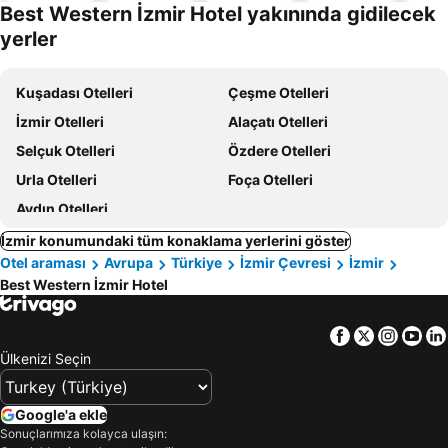
Best Western İzmir Hotel yakınında gidilecek
oteller
yerler
Kuşadası Otelleri
Çeşme Otelleri
İzmir Otelleri
Alaçatı Otelleri
Selçuk Otelleri
Özdere Otelleri
Urla Otelleri
Foça Otelleri
Aydın Otelleri
İzmir konumundaki tüm konaklama yerlerini göster
Otel araması
Avrupa
Türkiye
İzmir Çevresi
İzmir
Best Western İzmir Hotel
Facebook
Twitter
Insta
Yo
Ülkenizi Seçin
Google'a ekle
Sonuçlarımıza kolayca ulaşın: