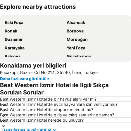
Explore nearby attractions
Haritayı genişlet
Eski Foça
Alsancak
Konak
Bornova
Gaziemir
Mordoğan
Karşıyaka
Yeni Foça
Balçova
Güzelbahçe
Konaklama yeri bilgileri
İzmir Adnan Menderes Havalimanı
Balıklıova
Kocakapı, Gaziler Cd No:214, 35240, İzmir, Türkiye
Çiğli Tren Garı
Urla İskelesi
Daha fazlasını görüntüle
Buca Arena
Aqua Fantasy
Best Western İzmir Hotel ile İlgili Sıkça
Bostanlı İskelesi
Bayraklı Vapur İskelesi
Sorulan Sorular
Basmane
İzmir Fuar Merkezi
Best Western İzmir Hotel'de bir havuz alanı var mı?
Best Western İzmir Hotel'de evcil hayvanlara izin veriliyor mu?
Yeni Foça Halk Plajı
Akarca Plajı
Best Western İzmir Hotel'de otopark mevcut mu?
Best Western İzmir Hotel'de giriş ve çıkış saatleri ne zaman?
Büyük Akkum Plajı
İnciraltı
Best Western İzmir Hotel nerede bulunuyor?
Karabağlar
İzmir Otobüs Terminali
Daha fazlasını görüntüle