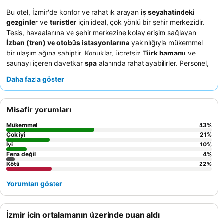
Bu otel, İzmir'de konfor ve rahatlık arayan
iş seyahatindeki
gezginler
ve
turistler
için ideal, çok yönlü bir şehir merkezidir.
Tesis, havaalanına ve şehir merkezine kolay erişim sağlayan
İzban (tren) ve otobüs istasyonlarına
yakınlığıyla mükemmel
bir ulaşım ağına sahiptir. Konuklar, ücretsiz
Türk hamamı
ve
saunayı içeren davetkar
spa
alanında rahatlayabilirler. Personel,
olağanüstü samimiyetleri ve yardımseverlikleri nedeniyle sürekli
Daha fazla göster
olarak övgü almakta ve keyifli bir konaklama sağlamaktadır. En
iyi konfor için konuklar, gürültüyü en aza indirmek amacıyla
bahçeye bakan bir oda talep etmelerini önermektedir.
Misafir yorumları
Mükemmel
43
%
Çok iyi
21
%
İyi
10
%
Fena değil
4
%
Kötü
22
%
Yorumları göster
İzmir için ortalamanın üzerinde puan aldı