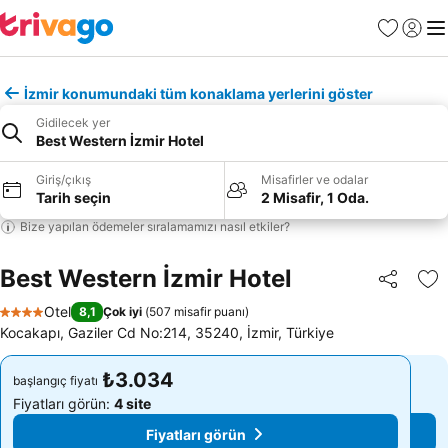
Favoriler
Giriş y
Me
İzmir konumundaki tüm konaklama yerlerini göster
Gidilecek yer
Best Western İzmir Hotel
Giriş/çıkış
Misafirler ve odalar
Tarih seçin
2 Misafir, 1 Oda.
Bize yapılan ödemeler sıralamamızı nasıl etkiler?
Best Western İzmir Hotel
Paylaş
Fa
Otel
8,1
Çok iyi
(
507 misafir puanı
)
4 Yıldız
Kocakapı, Gaziler Cd No:214, 35240, İzmir, Türkiye
₺3.034
₺3.034
başlangıç fiyatı
başlangıç fiyatı
Fiyatları görün:
4 site
Fiyatları görün:
4 site
Fiyatları görün
Fiyatları görün