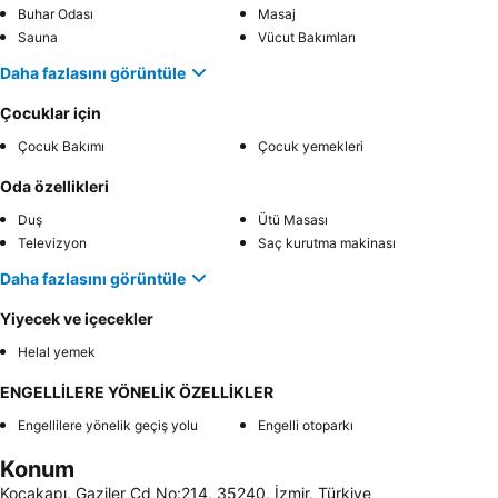
Buhar Odası
Masaj
Sauna
Vücut Bakımları
Daha fazlasını görüntüle
Çocuklar için
Çocuk Bakımı
Çocuk yemekleri
Oda özellikleri
Duş
Ütü Masası
Televizyon
Saç kurutma makinası
Daha fazlasını görüntüle
Yiyecek ve içecekler
Helal yemek
ENGELLİLERE YÖNELİK ÖZELLİKLER
Engellilere yönelik geçiş yolu
Engelli otoparkı
Konum
Kocakapı, Gaziler Cd No:214, 35240, İzmir, Türkiye