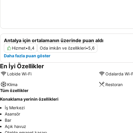
Antalya için ortalamanın üzerinde puan aldı
Hizmet
•
8,4
Oda imkân ve özellikleri
•
5,6
Daha fazla puan göster
En İyi Özellikler
Lobide Wi-Fi
Odalarda Wi-F
Klima
Restoran
Tüm özellikler
Konaklama yerinin özellikleri
İş Merkezi
Asansör
Bar
Açık havuz
Otelde emanet kasası