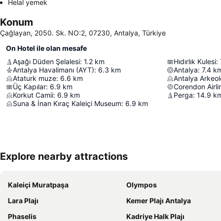
Helal yemek
Konum
Çağlayan, 2050. Sk. NO:2, 07230, Antalya, Türkiye
On Hotel ile olan mesafe
Aşağı Düden Şelalesi
:
1.2
km
Hıdırlık Kulesi
:
Antalya Havalimanı (AYT)
:
6.3
km
Antalya
:
7.4
k
Ataturk muze
:
6.6
km
Antalya Arkeo
Üç Kapılar
:
6.9
km
Corendon Airli
Korkut Camii
:
6.9
km
Perga
:
14.9
k
Suna & İnan Kıraç Kaleiçi Museum
:
6.9
km
Explore nearby attractions
Kaleiçi Muratpaşa
Olympos
Lara Plajı
Kemer Plajı Antalya
Phaselis
Kadriye Halk Plajı