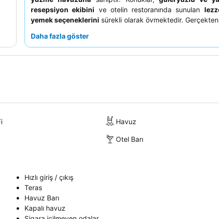
resepsiyon ekibini
ve otelin restoranında sunulan
lezz
yemek seçeneklerini
sürekli olarak övmektedir. Gerçekte
bir deneyim için, nefes kesen panoramik manzaralar
Daha fazla göster
çıkarmak üzere
deniz manzaralı
bir oda ayırtmayı düşünebi
i
Havuz
Otel Barı
Hızlı giriş / çıkış
Teras
Havuz Barı
Kapalı havuz
Sigara içilmeyen odalar