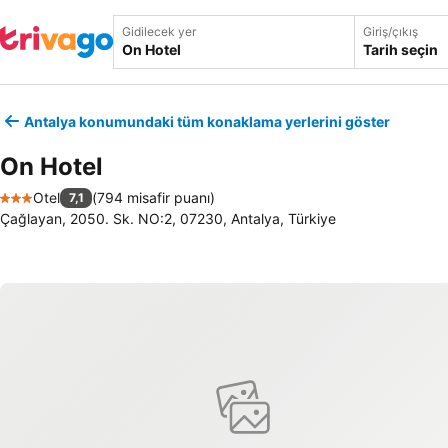
Gidilecek yer
Giriş/çıkış
Tarih seçin
Antalya konumundaki tüm konaklama yerlerini göster
On Hotel
Otel
(
794 misafir puanı
)
7,1
3 Yıldız
Çağlayan, 2050. Sk. NO:2, 07230, Antalya, Türkiye