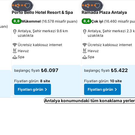
Favorilerime ekle
Favorilerime ekle
Otel
Otel
5 Yıldız
5 Yıldız
Paylaş
Paylaş
Porto Bello Hotel Resort & Spa
Ramada Plaza Antalya
8,8
8,4
Mükemmel
(
16.578 misafir puanı
)
Çok iyi
(
16.460 misafir pu
uanı
)
Antalya, Şehir merkezi 9.6 km
Antalya, Şehir merkezi 2.3 
uzaklıkta
uzaklıkta
Ücretsiz kablosuz internet
Ücretsiz kablosuz internet
Havuz
Havuz
Spa
Spa
Fiyatları görün
Fiyatları görün
₺6.097
₺5.422
başlangıç fiyatı
başlangıç fiyatı
Fiyatları görün:
8 site
Fiyatları görün:
10 site
Fiyatları görün
Fiyatları görün
Antalya konumundaki tüm konaklama yerleri