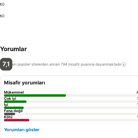
₺0
₺0
Yorumlar
7,1
en popüler sitelerden alınan 794 misafir puanına
dayanmaktadır
Misafir yorumları
Mükemmel
Çok iyi
İyi
Fena değil
Kötü
Yorumları göster