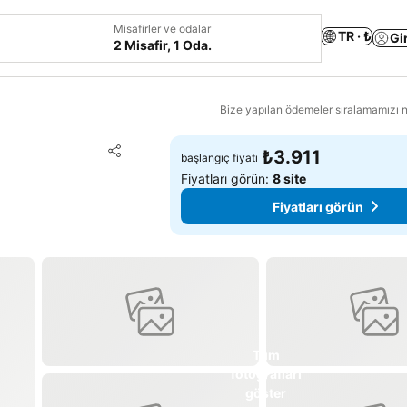
Misafirler ve odalar
TR · ₺
Gi
2 Misafir, 1 Oda.
Bize yapılan ödemeler sıralamamızı na
Favorilerime ekle
₺3.911
başlangıç fiyatı
Paylaş
Fiyatları görün:
8 site
Fiyatları görün