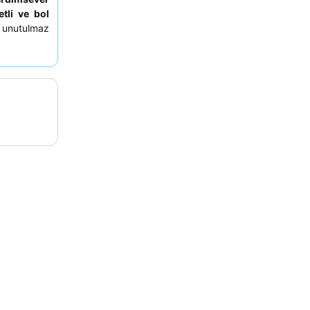
etli ve bol
n unutulmaz
ın keyfini
lirsiniz.