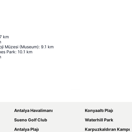
7
km
m
loji Müzesi (Museum)
:
9.1
km
nes Park
:
10.1
km
m
Haritayı genişlet
Antalya Havalimanı
Konyaaltı Plajı
Sueno Golf Club
Waterhill Park
Antalya Plajı
Karpuzkaldıran Kampı