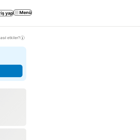
Menü
riş yap
sıl etkiler?