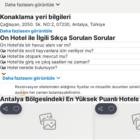
Daha fazlasını görüntüle
Konaklama yeri bilgileri
Çağlayan, 2050. Sk. NO:2, 07230, Antalya, Türkiye
Daha fazlasını görüntüle
On Hotel ile İlgili Sıkça Sorulan Sorular
On Hotel'de bir havuz alanı var mı?
On Hotel'de evcil hayvanlara izin veriliyor mu?
On Hotel'de otopark mevcut mu?
On Hotel'de giriş ve çıkış saatleri ne zaman?
On Hotel nerede bulunuyor?
Daha fazlasını görüntüle
Rezervasyon sitelerinden aldığımız fiyatlar ve müsaitlik durumları sürekli
aynısını her zaman bulamayabilirsiniz.
Antalya Bölgesindeki En Yüksek Puanlı Hotel
Favorilerime ekle
Favorilerime 
Paylaş
Paylaş