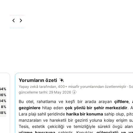
Yorumların özeti
Yapay zekâ tarafından, 400+ misafir yorumlarından özetlenmiştir · S
44
%
güncelleme tarihi: 29 May 2026
16
%
14
%
Bu otel, rahatlama ve keşfi bir arada arayan
çiftlere
,
8
%
gezginlere
hitap eden
çok yönlü bir şehir merkezidir
. 
18
%
Lara plajı sahil şeridinde
harika bir konuma
sahip olup, pit
manzaraları ve hareketli bir gezinti yoluna kolay erişim s
Tesis, estetik çekiciliği ve temizliğiyle sürekli övgü al
yüzme havuzuna
sahiptir. Konuklar,
güleryüzlü ve y