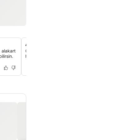
Aile dostu atmosfer
 alakart
Geniş aile odası seçenekleri ve grup konaklamalarına öze
lirsin.
hizmet ile her yaştan misafir için sıcak bir ortam keşfedeb