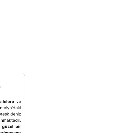
on
ailelere
ve
Antalya'daki
oresk deniz
unmaktadır.
an
güzel bir
ardımsever