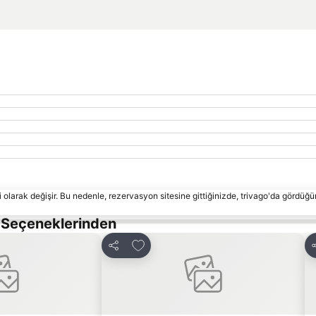
 olarak değişir. Bu nedenle, rezervasyon sitesine gittiğinizde, trivago'da gördüğü
s Seçeneklerinden
ekle
Favorilerime ekle
Paylaş
P