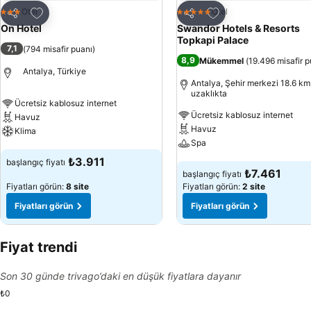
Favorilerime ekle
Favorilerime ekle
Otel
Otel
3 Yıldız
5 Yıldız
Paylaş
Paylaş
On Hotel
Swandor Hotels & Resorts
Topkapi Palace
7,1
(
794 misafir puanı
)
8,9
Mükemmel
(
19.496 misafir p
Antalya, Türkiye
Antalya, Şehir merkezi 18.6 km
uzaklıkta
Ücretsiz kablosuz internet
Ücretsiz kablosuz internet
Havuz
Havuz
Klima
Spa
Fiyatları görün
₺3.911
başlangıç fiyatı
Fiyatları görün
₺7.461
başlangıç fiyatı
Fiyatları görün:
8 site
Fiyatları görün:
2 site
Fiyatları görün
Fiyatları görün
Fiyat trendi
Son 30 günde trivago’daki en düşük fiyatlara dayanır
₺0