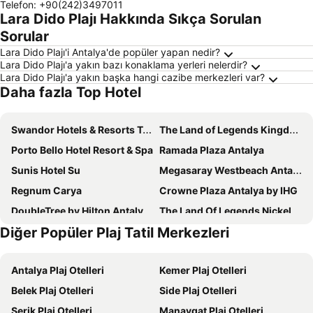
Telefon
:
+90(242)3497011
Lara Dido Plajı Hakkında Sıkça Sorulan
Sorular
Lara Dido Plajı'i Antalya'de popüler yapan nedir?
Lara Dido Plajı'a yakın bazı konaklama yerleri nelerdir?
Lara Dido Plajı'a yakın başka hangi cazibe merkezleri var?
Daha fazla Top Hotel
Swandor Hotels & Resorts Topkapi Palace
The Land of Legends Kingdom
Porto Bello Hotel Resort & Spa
Ramada Plaza Antalya
Sunis Hotel Su
Megasaray Westbeach Antalya
Regnum Carya
Crowne Plaza Antalya by IHG
DoubleTree by Hilton Antalya City Centre
The Land Of Legends Nickelodeon Hotel Antalya
Diğer Popüler Plaj Tatil Merkezleri
Sealife Family Resort Hotel
Titanic Deluxe Golf Belek
Nashira City Resort Hotel
Qinn Hotel
Antalya Plaj Otelleri
Kemer Plaj Otelleri
Lara Garden Hotel
Corendon Grand Park Lara
Belek Plaj Otelleri
Side Plaj Otelleri
Pearly Hotel
Rixos Downtown Antalya - The Land Of Legends Access
Serik Plaj Otelleri
Manavgat Plaj Otelleri
Akra Antalya
Aska Lara Resort & Spa