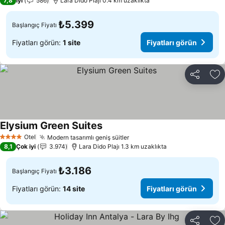
7,8
İyi
586
Lara Dido Plajı 0.4 km uzaklıkta
₺5.399
Başlangıç Fiyatı
Fiyatları görün:
1 site
Fiyatları görün
Paylaş
Fa
Elysium Green Suites
Otel
Modern tasarımlı geniş süitler
4 Yıldız
8,1
Çok iyi
3.974
Lara Dido Plajı 1.3 km uzaklıkta
₺3.186
Başlangıç Fiyatı
Fiyatları görün:
14 site
Fiyatları görün