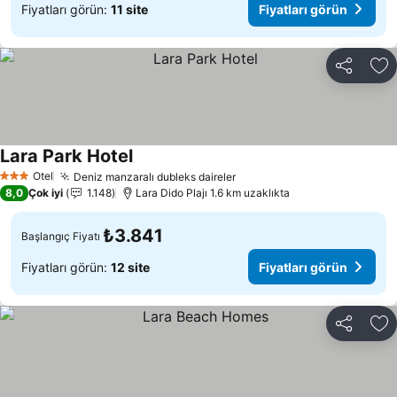
Fiyatları görün:
11 site
Fiyatları görün
Paylaş
Fa
Lara Park Hotel
Otel
Deniz manzaralı dubleks daireler
3 Yıldız
8,0
Çok iyi
1.148
Lara Dido Plajı 1.6 km uzaklıkta
₺3.841
Başlangıç Fiyatı
Fiyatları görün:
12 site
Fiyatları görün
Paylaş
Fa