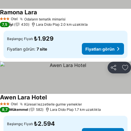
Ramona Lara
Otel
Odaların tematik mimarisi
3 Yıldız
7,5
İyi
430
Lara Dido Plajı 2.0 km uzaklıkta
₺1.929
Başlangıç Fiyatı
Fiyatları görün:
7 site
Fiyatları görün
Paylaş
Fa
Awen Lara Hotel
Otel
Küresel lezzetlerle gurme yemekler
3 Yıldız
8,7
Mükemmel
582
Lara Dido Plajı 1.7 km uzaklıkta
₺2.594
Başlangıç Fiyatı