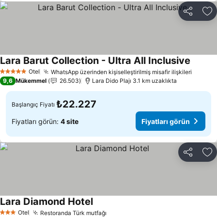
Paylaş
Fa
Lara Barut Collection - Ultra All Inclusive
Otel
WhatsApp üzerinden kişiselleştirilmiş misafir ilişkileri
5 Yıldız
9,6
Mükemmel
26.503
Lara Dido Plajı 3.1 km uzaklıkta
₺22.227
Başlangıç Fiyatı
Fiyatları görün:
4 site
Fiyatları görün
Paylaş
Fa
Lara Diamond Hotel
Otel
Restoranda Türk mutfağı
3 Yıldız