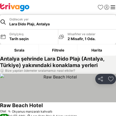
Favoriler
Giriş y
Me
Gidilecek yer
Lara Dido Plajı, Antalya
Giriş/çıkış
Misafirler ve odalar
Tarih seçin
2 Misafir, 1 Oda.
Sırala
Filtrele
Harita
Antalya şehrinde Lara Dido Plajı (Antalya,
Türkiye) yakınındaki konaklama yerleri
Bize yapılan ödemeler sıralamamızı nasıl etkiler?
Paylaş
Fa
Raw Beach Hotel
Otel
Okyanus manzaralı kahvaltı