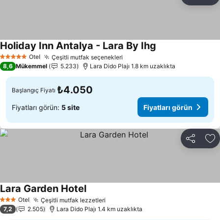
Paylaş
Fa
Holiday Inn Antalya - Lara By Ihg
Otel
Çeşitli mutfak seçenekleri
5 Yıldız
8,6
Mükemmel
5.233
Lara Dido Plajı 1.8 km uzaklıkta
₺4.050
Başlangıç Fiyatı
Fiyatları görün:
5 site
Fiyatları görün
Paylaş
Fa
Lara Garden Hotel
Otel
Çeşitli mutfak lezzetleri
3 Yıldız
7,2
2.505
Lara Dido Plajı 1.4 km uzaklıkta