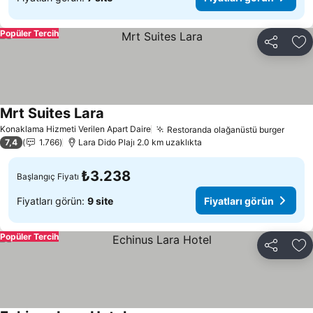
Popüler Tercih
Paylaş
Fa
Mrt Suites Lara
Konaklama Hizmeti Verilen Apart Daire
Restoranda olağanüstü burger
7,4
1.766
Lara Dido Plajı 2.0 km uzaklıkta
₺3.238
Başlangıç Fiyatı
Fiyatları görün:
9 site
Fiyatları görün
Popüler Tercih
Paylaş
Fa