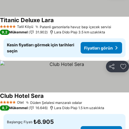
Titanic Deluxe Lara
Tatil Köyü
Patenli garsonlarla havuz başı içecek servisi
5 Yıldız
9,2
Mükemmel
31.902
Lara Dido Plajı 3.5 km uzaklıkta
Kesin fiyatları görmek için tarihleri
Fiyatları görün
seçin
Paylaş
Fa
Club Hotel Sera
Otel
Düden Şelalesi manzaralı odalar
5 Yıldız
8,7
Mükemmel
16.646
Lara Dido Plajı 1.5 km uzaklıkta
₺6.905
Başlangıç Fiyatı