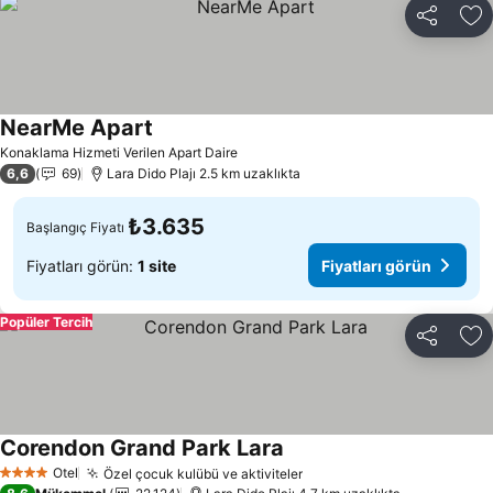
Paylaş
Fa
NearMe Apart
Konaklama Hizmeti Verilen Apart Daire
6,6
69
Lara Dido Plajı 2.5 km uzaklıkta
₺3.635
Başlangıç Fiyatı
Fiyatları görün:
1 site
Fiyatları görün
Popüler Tercih
Paylaş
Fa
Corendon Grand Park Lara
Otel
Özel çocuk kulübü ve aktiviteler
4 Yıldız