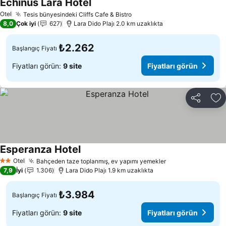
Echinus Lara Hotel
Otel
Tesis bünyesindeki Cliffs Cafe & Bistro
8,0
Çok iyi
627
Lara Dido Plajı 2.0 km uzaklıkta
₺2.262
Başlangıç Fiyatı
Fiyatları görün:
9 site
Fiyatları görün
Paylaş
Fa
Esperanza Hotel
Otel
Bahçeden taze toplanmış, ev yapımı yemekler
2 Yıldız
7,9
İyi
1.306
Lara Dido Plajı 1.9 km uzaklıkta
₺3.984
Başlangıç Fiyatı
Fiyatları görün:
9 site
Fiyatları görün