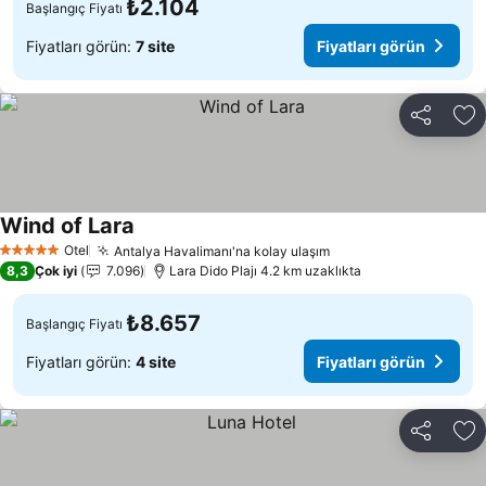
₺2.104
Başlangıç Fiyatı
Fiyatları görün:
7 site
Fiyatları görün
Paylaş
Fa
Wind of Lara
Otel
Antalya Havalimanı'na kolay ulaşım
5 Yıldız
8,3
Çok iyi
7.096
Lara Dido Plajı 4.2 km uzaklıkta
₺8.657
Başlangıç Fiyatı
Fiyatları görün:
4 site
Fiyatları görün
Paylaş
Fa