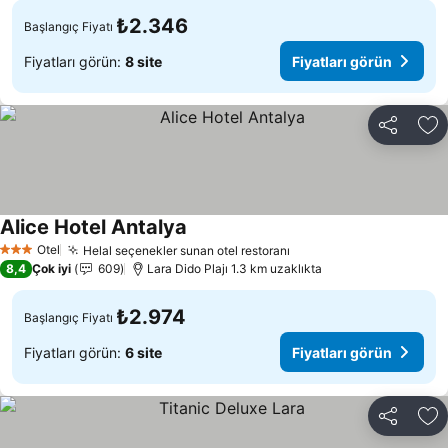
₺2.346
Başlangıç Fiyatı
Fiyatları görün:
8 site
Fiyatları görün
Paylaş
Fa
Alice Hotel Antalya
Otel
Helal seçenekler sunan otel restoranı
3 Yıldız
8,4
Çok iyi
609
Lara Dido Plajı 1.3 km uzaklıkta
₺2.974
Başlangıç Fiyatı
Fiyatları görün:
6 site
Fiyatları görün
Paylaş
Fa