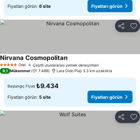
Fiyatları görün:
6 site
Fiyatları görün
Paylaş
Fa
Nirvana Cosmopolitan
Otel
Çeşitli uluslararası yemek deneyimleri
5 Yıldız
9,1
Mükemmel
7.488
Lara Dido Plajı 3.3 km uzaklıkta
₺9.434
Başlangıç Fiyatı
Fiyatları görün:
5 site
Fiyatları görün
Paylaş
Fa