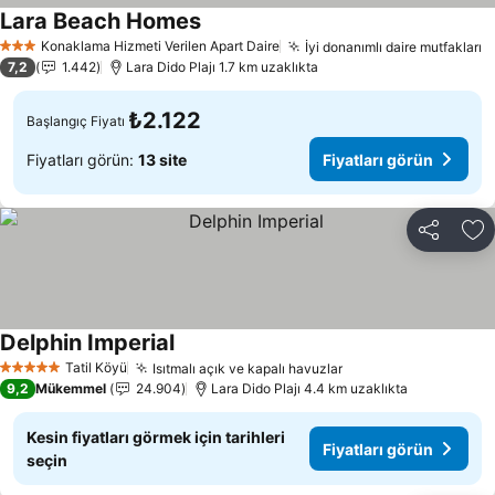
Lara Beach Homes
Konaklama Hizmeti Verilen Apart Daire
İyi donanımlı daire mutfakları
3 Yıldız
7,2
1.442
Lara Dido Plajı 1.7 km uzaklıkta
₺2.122
Başlangıç Fiyatı
Fiyatları görün:
13 site
Fiyatları görün
Paylaş
Fa
Delphin Imperial
Tatil Köyü
Isıtmalı açık ve kapalı havuzlar
5 Yıldız
9,2
Mükemmel
24.904
Lara Dido Plajı 4.4 km uzaklıkta
Kesin fiyatları görmek için tarihleri
Fiyatları görün
seçin