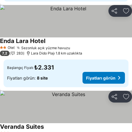
Paylaş
Fa
Enda Lara Hotel
Otel
Sezonluk açık yüzme havuzu
2 Yıldız
7,2
283
Lara Dido Plajı 1.8 km uzaklıkta
₺2.331
Başlangıç Fiyatı
Fiyatları görün:
8 site
Fiyatları görün
Paylaş
Fa
Veranda Suites