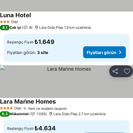
Luna Hotel
Otel
3 Yıldız
8,1
Çok iyi
8
Lara Dido Plajı 1.9 km uzaklıkta
₺1.649
Başlangıç Fiyatı
Fiyatları görün:
3 site
Fiyatları görün
Paylaş
Fa
Lara Mari̇ne Homes
Otel
Yeni ve modern tasarım
4 Yıldız
9,3
Mükemmel
1.065
Lara Dido Plajı 2.7 km uzaklıkta
₺4.634
Başlangıç Fiyatı