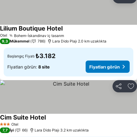
Paylaş
Fa
Lilium Boutique Hotel
Otel
Bohem-İskandinav iç tasarım
9,3
Mükemmel
786
Lara Dido Plajı 2.0 km uzaklıkta
₺3.182
Başlangıç Fiyatı
Fiyatları görün:
8 site
Fiyatları görün
Paylaş
Fa
Cim Suite Hotel
Otel
3 Yıldız
7,7
İyi
66
Lara Dido Plajı 3.2 km uzaklıkta