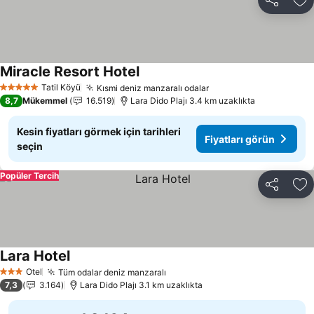
Paylaş
Fa
Miracle Resort Hotel
Tatil Köyü
Kısmi deniz manzaralı odalar
5 Yıldız
8,7
Mükemmel
16.519
Lara Dido Plajı 3.4 km uzaklıkta
Kesin fiyatları görmek için tarihleri
Fiyatları görün
seçin
Popüler Tercih
Paylaş
Fa
Lara Hotel
Otel
Tüm odalar deniz manzaralı
3 Yıldız
7,3
3.164
Lara Dido Plajı 3.1 km uzaklıkta