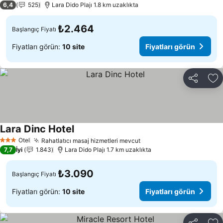
6,4
525
Lara Dido Plajı 1.8 km uzaklıkta
₺2.464
Başlangıç Fiyatı
Fiyatları görün:
10 site
Fiyatları görün
Paylaş
Fa
Lara Dinc Hotel
Otel
Rahatlatıcı masaj hizmetleri mevcut
3 Yıldız
7,7
İyi
1.843
Lara Dido Plajı 1.7 km uzaklıkta
₺3.090
Başlangıç Fiyatı
Fiyatları görün:
10 site
Fiyatları görün