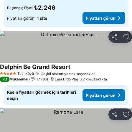
₺2.246
Başlangıç Fiyatı
Fiyatları görün:
1 site
Fiyatları görün
Paylaş
Fa
Delphin Be Grand Resort
Tatil Köyü
Çeşitli alakart yemek seçenekleri
5 Yıldız
9,1
Mükemmel
17.786
Lara Dido Plajı 3.7 km uzaklıkta
Kesin fiyatları görmek için tarihleri
Fiyatları görün
seçin
Paylaş
Fa