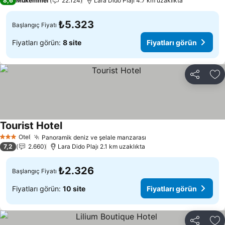
8,6
Mükemmel
22.124
Lara Dido Plajı 4.7 km uzaklıkta
₺5.323
Başlangıç Fiyatı
Fiyatları görün:
8 site
Fiyatları görün
Paylaş
Fa
Tourist Hotel
Otel
Panoramik deniz ve şelale manzarası
3 Yıldız
7,2
2.660
Lara Dido Plajı 2.1 km uzaklıkta
₺2.326
Başlangıç Fiyatı
Fiyatları görün:
10 site
Fiyatları görün