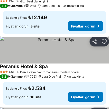
Otel
Gizli özel plaj erişimi
3 Yıldız
8,5
Mükemmel
979
Lara Dido Plajı 1.9 km uzaklıkta
₺12.149
Başlangıç Fiyatı
Fiyatları görün:
3 site
Fiyatları görün
Paylaş
Fa
Peramis Hotel & Spa
Otel
Deniz veya havuz manzaralı modern odalar
3 Yıldız
9,2
Mükemmel
705
Lara Dido Plajı 1.7 km uzaklıkta
₺2.534
Başlangıç Fiyatı
Fiyatları görün:
10 site
Fiyatları görün