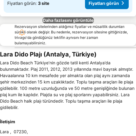
Fiyatları görün:
3 site
Fiyatları görün
Daha fazlasını görüntüle
Rezervasyon sitelerinden aldığımız fiyatlar ve müsaitlik durumları
sürekli olarak değişir. Bu nedenle, rezervasyon sitesine gittiğinizde,
trivago'da gördüğünüz teklifin aynısını her zaman
bulamayabilirsiniz.
Lara Dido Plajı (Antalya, Türkiye)
Lara Dido Beach Türkiye’nin gözde tatil kenti Antalya’da
bulunmaktadır. Plaj 2011, 2012, 2013 yıllarında mavi bayrak almıştır.
Havaalanına 10 km mesafede yer almakta olan plaj aynı zamanda
şehir merkezinden 15 km uzaklıktadır. Toplu taşıma araçları ile plaja
gidilebilir. 100 metre uzunluğunda ve 50 metre genişliğinde bulunan
plaj kum ile kaplıdır. Plajda su ve plaj sporlarını yapabilirsiniz. Lara
Dido Beach halk plajı türündedir. Toplu taşıma araçları ile plaja
gidilebilir.
İletişim
Lara
,
07230
,