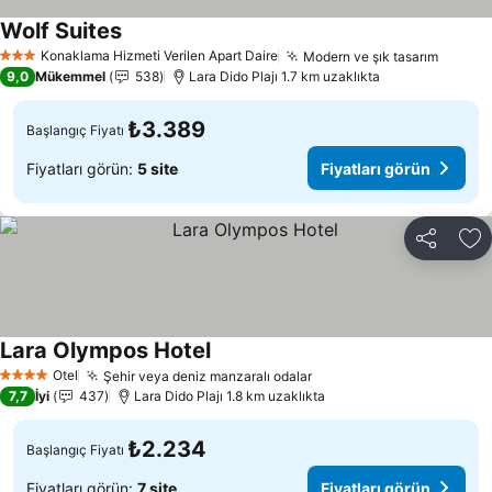
Wolf Suites
Konaklama Hizmeti Verilen Apart Daire
Modern ve şık tasarım
3 Yıldız
9,0
Mükemmel
538
Lara Dido Plajı 1.7 km uzaklıkta
₺3.389
Başlangıç Fiyatı
Fiyatları görün:
5 site
Fiyatları görün
Paylaş
Fa
Lara Olympos Hotel
Otel
Şehir veya deniz manzaralı odalar
4 Yıldız
7,7
İyi
437
Lara Dido Plajı 1.8 km uzaklıkta
₺2.234
Başlangıç Fiyatı
Fiyatları görün:
7 site
Fiyatları görün