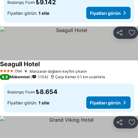
₺9.142
Başlangıç Fiyatı
Fiyatları görün:
1 site
Fiyatları görün
Paylaş
Fa
Seagull Hotel
Fiyatları görün
Otel
Manzaralı dağların keyfini çıkarın
Fiyatları görün
4 Yıldız
8,6
Mükemmel
1.104
Çarşı Kemer 0.1 km uzaklıkta
₺8.654
Başlangıç Fiyatı
Fiyatları görün:
1 site
Fiyatları görün
Paylaş
Fa