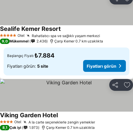
Paylaş
Fa
Sealife Kemer Resort
Fiyatları görün
Otel
Rahatlatıcı spa ve sağlıklı yaşam merkezi
Fiyatları görün
5 Yıldız
9,0
Mükemmel
2.436
Çarşı Kemer 0.7 km uzaklıkta
₺7.884
Başlangıç Fiyatı
Fiyatları görün:
5 site
Fiyatları görün
Paylaş
Fa
Viking Garden Hotel
Fiyatları görün
Otel
A la carte seçeneklerle zengin yemekler
Fiyatları görün
4 Yıldız
8,1
Çok iyi
1.973
Çarşı Kemer 0.7 km uzaklıkta