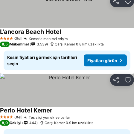
Paylaş
Fa
L'ancora Beach Hotel
Fiyatları görün
Otel
Kemer'e merkezi erişim
Fiyatları görün
4 Yıldız
8,5
Mükemmel
3.539
Çarşı Kemer 0.8 km uzaklıkta
Kesin fiyatları görmek için tarihleri
Fiyatları görün
seçin
Paylaş
Fa
Perlo Hotel Kemer
Fiyatları görün
Otel
Tesis içi yemek ve barlar
Fiyatları görün
4 Yıldız
8,0
Çok iyi
444
Çarşı Kemer 0.9 km uzaklıkta