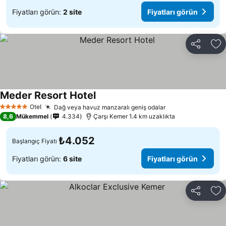
Fiyatları görün:
2 site
Fiyatları görün
Paylaş
Fa
Meder Resort Hotel
Fiyatları görün
Otel
Dağ veya havuz manzaralı geniş odalar
Fiyatları görün
5 Yıldız
8,6
Mükemmel
4.334
Çarşı Kemer 1.4 km uzaklıkta
₺4.052
Başlangıç Fiyatı
Fiyatları görün:
6 site
Fiyatları görün
Paylaş
Fa