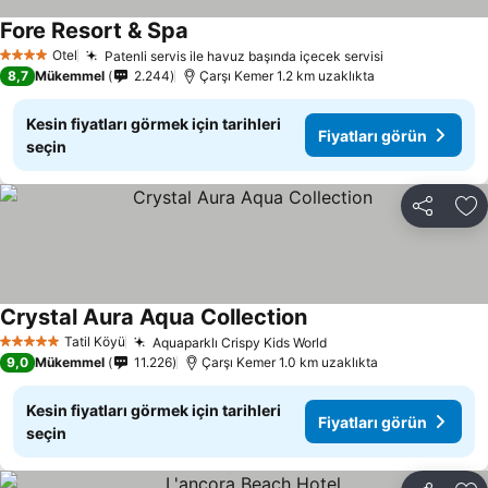
Fore Resort & Spa
Fiyatları görün
Otel
Patenli servis ile havuz başında içecek servisi
Fiyatları gör
4 Yıldız
8,7
Mükemmel
2.244
Çarşı Kemer 1.2 km uzaklıkta
Kesin fiyatları görmek için tarihleri
Fiyatları görün
seçin
Paylaş
Fa
Crystal Aura Aqua Collection
Fiyatları görün
Tatil Köyü
Aquaparklı Crispy Kids World
Fiyatları görün
5 Yıldız
9,0
Mükemmel
11.226
Çarşı Kemer 1.0 km uzaklıkta
Kesin fiyatları görmek için tarihleri
Fiyatları görün
seçin