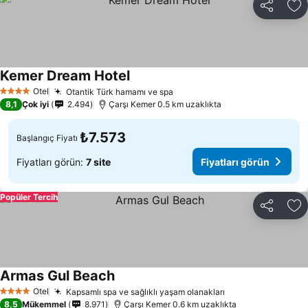
Paylaş
Fa
Kemer Dream Hotel
Fiyatları görün
Otel
Otantik Türk hamamı ve spa
Fiyatları görün
4 Yıldız
8,1
Çok iyi
2.494
Çarşı Kemer 0.5 km uzaklıkta
₺7.573
Başlangıç Fiyatı
Fiyatları görün:
7 site
Fiyatları görün
Popüler Tercih
Paylaş
Fa
Armas Gul Beach
Fiyatları görün
Otel
Kapsamlı spa ve sağlıklı yaşam olanakları
Fiyatları görün
4 Yıldız
8,5
Mükemmel
8.971
Çarşı Kemer 0.6 km uzaklıkta