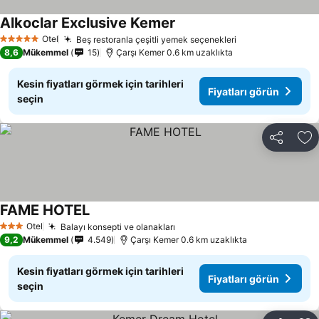
Alkoclar Exclusive Kemer
Fiyatları görün
Otel
Beş restoranla çeşitli yemek seçenekleri
Fiyatları görün
5 Yıldız
8,6
Mükemmel
15
Çarşı Kemer 0.6 km uzaklıkta
Kesin fiyatları görmek için tarihleri
Fiyatları görün
seçin
Paylaş
Fa
FAME HOTEL
Fiyatları görün
Otel
Balayı konsepti ve olanakları
Fiyatları görün
3 Yıldız
9,2
Mükemmel
4.549
Çarşı Kemer 0.6 km uzaklıkta
Kesin fiyatları görmek için tarihleri
Fiyatları görün
seçin