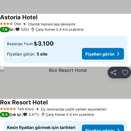
Astoria Hotel
Fiyatları görün
Otel
Otantik hamam spa deneyimi
Fiyatları görün
4 Yıldız
7,6
İyi
520
Çarşı Kemer 0.4 km uzaklıkta
₺3.100
Başlangıç Fiyatı
Fiyatları görün:
5 site
Fiyatları görün
Paylaş
Fa
Rox Resort Hotel
Fiyatları görün
Tatil Köyü
Üç restoranda çeşitli yemek seçenekleri
Fiyatları g
5 Yıldız
8,3
Çok iyi
5.471
Çarşı Kemer 0.4 km uzaklıkta
Kesin fiyatları görmek için tarihleri
Fiyatları görün