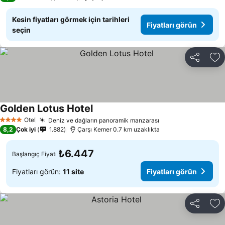
Kesin fiyatları görmek için tarihleri
Fiyatları görün
seçin
Paylaş
Fa
Golden Lotus Hotel
Fiyatları görün
Otel
Deniz ve dağların panoramik manzarası
Fiyatları görün
4 Yıldız
8,2
Çok iyi
1.882
Çarşı Kemer 0.7 km uzaklıkta
₺6.447
Başlangıç Fiyatı
Fiyatları görün:
11 site
Fiyatları görün
Paylaş
Fa