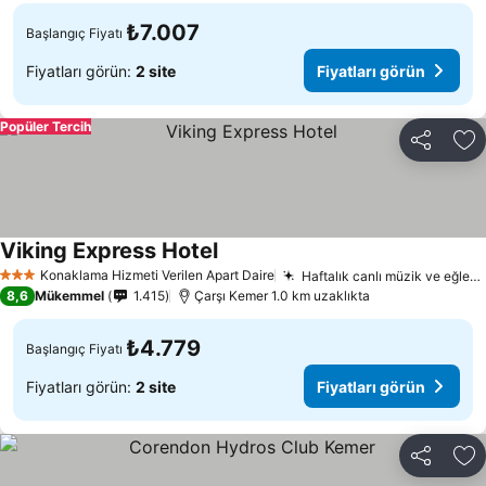
₺7.007
Başlangıç Fiyatı
Fiyatları görün:
2 site
Fiyatları görün
Popüler Tercih
Paylaş
Fa
Viking Express Hotel
Fiyatları görün
Konaklama Hizmeti Verilen Apart Daire
Haftalık canlı müzik ve eğlence
3 Yıldız
8,6
Mükemmel
1.415
Çarşı Kemer 1.0 km uzaklıkta
₺4.779
Başlangıç Fiyatı
Fiyatları görün:
2 site
Fiyatları görün
Paylaş
Fa