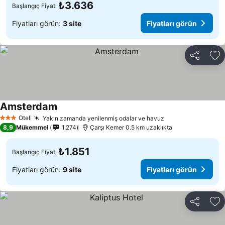
₺3.636
Başlangıç Fiyatı
Fiyatları görün:
3 site
Fiyatları görün
Paylaş
Fa
Amsterdam
Fiyatları görün
Otel
Yakın zamanda yenilenmiş odalar ve havuz
Fiyatları görün
3 Yıldız
8,9
Mükemmel
1.274
Çarşı Kemer 0.5 km uzaklıkta
₺1.851
Başlangıç Fiyatı
Fiyatları görün:
9 site
Fiyatları görün
Paylaş
Fa