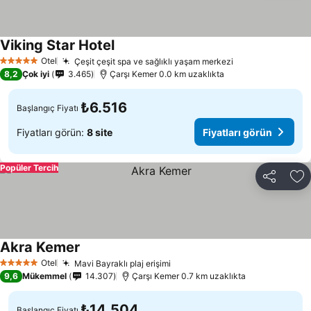
Viking Star Hotel
Fiyatları görün
Otel
Çeşit çeşit spa ve sağlıklı yaşam merkezi
Fiyatları görün
5 Yıldız
8,2
Çok iyi
3.465
Çarşı Kemer 0.0 km uzaklıkta
₺6.516
Başlangıç Fiyatı
Fiyatları görün:
8 site
Fiyatları görün
Popüler Tercih
Paylaş
Fa
Akra Kemer
Fiyatları görün
Otel
Mavi Bayraklı plaj erişimi
Fiyatları görün
5 Yıldız
9,6
Mükemmel
14.307
Çarşı Kemer 0.7 km uzaklıkta
₺14.504
Başlangıç Fiyatı