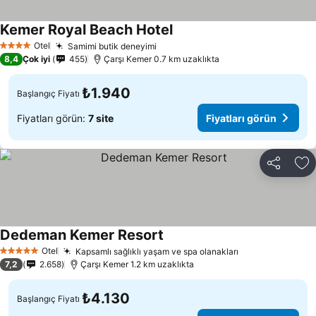
Kemer Royal Beach Hotel
Fiyatları görün
Otel
Samimi butik deneyimi
Fiyatları görün
4 Yıldız
8,4
Çok iyi
455
Çarşı Kemer 0.7 km uzaklıkta
₺1.940
Başlangıç Fiyatı
Fiyatları görün:
7 site
Fiyatları görün
Paylaş
Fa
Dedeman Kemer Resort
Fiyatları görün
Otel
Kapsamlı sağlıklı yaşam ve spa olanakları
Fiyatları görün
5 Yıldız
7,2
2.658
Çarşı Kemer 1.2 km uzaklıkta
₺4.130
Başlangıç Fiyatı