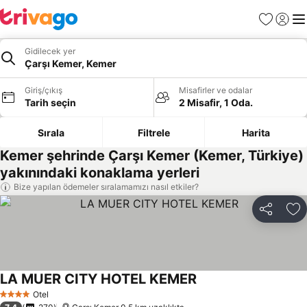
Favoriler
Giriş y
Me
Gidilecek yer
Çarşı Kemer, Kemer
Giriş/çıkış
Misafirler ve odalar
Tarih seçin
2 Misafir, 1 Oda.
Sırala
Filtrele
Harita
Kemer şehrinde Çarşı Kemer (Kemer, Türkiye)
yakınındaki konaklama yerleri
Bize yapılan ödemeler sıralamamızı nasıl etkiler?
Paylaş
Fa
LA MUER CITY HOTEL KEMER
Fiyatları görün
Otel
4 Yıldız