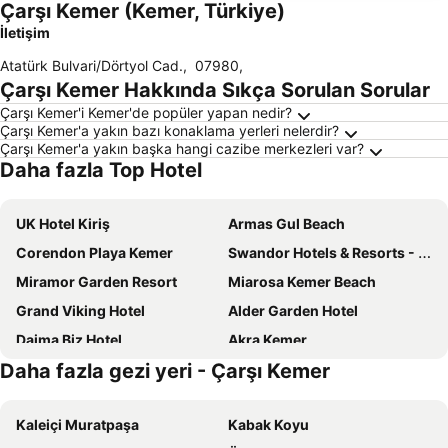
Çarşı Kemer (Kemer, Türkiye)
İletişim
Atatürk Bulvari/Dörtyol Cad.
,
07980
,
Çarşı Kemer Hakkında Sıkça Sorulan Sorular
Çarşı Kemer'i Kemer'de popüler yapan nedir?
Çarşı Kemer'a yakın bazı konaklama yerleri nelerdir?
Çarşı Kemer'a yakın başka hangi cazibe merkezleri var?
Daha fazla Top Hotel
UK Hotel Kiriş
Armas Gul Beach
Corendon Playa Kemer
Swandor Hotels & Resorts - Kemer
Miramor Garden Resort
Miarosa Kemer Beach
Grand Viking Hotel
Alder Garden Hotel
Daima Biz Hotel
Akra Kemer
Daha fazla gezi yeri - Çarşı Kemer
Martı Myra
Baia Salima Kemer
Mirada Del Mar Hotel
Hotel Gold Stone
Kaleiçi Muratpaşa
Kabak Koyu
Viking Star Hotel
Dedeman Kemer Resort