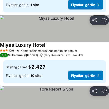
Fiyatları görün:
1 site
Fiyatları görün
Paylaş
Fa
Miyas Luxury Hotel
Fiyatları görün
Otel
Kemer şehir merkezinde harika bir konum
Fiyatları görün
3 Yıldız
9,3
Mükemmel
1.321
Çarşı Kemer 0.5 km uzaklıkta
₺2.427
Başlangıç Fiyatı
Fiyatları görün:
10 site
Fiyatları görün
Paylaş
Fa