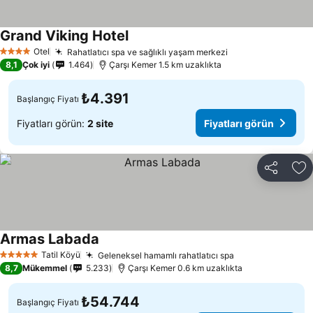
Grand Viking Hotel
Fiyatları görün
Otel
Rahatlatıcı spa ve sağlıklı yaşam merkezi
Fiyatları görün
4 Yıldız
8,1
Çok iyi
1.464
Çarşı Kemer 1.5 km uzaklıkta
₺4.391
Başlangıç Fiyatı
Fiyatları görün:
2 site
Fiyatları görün
Paylaş
Fa
Armas Labada
Fiyatları görün
Tatil Köyü
Geleneksel hamamlı rahatlatıcı spa
Fiyatları görün
5 Yıldız
8,7
Mükemmel
5.233
Çarşı Kemer 0.6 km uzaklıkta
₺54.744
Başlangıç Fiyatı