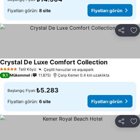
Fiyatları görün:
8 site
Fiyatları görün
Paylaş
Fa
Crystal De Luxe Comfort Collection
Fiyatları görü
Tatil Köyü
Çeşitli havuzlar ve aquapark
Fiyatları görün
5 Yıldız
9,1
Mükemmel
11.875
Çarşı Kemer 0.4 km uzaklıkta
₺5.283
Başlangıç Fiyatı
Fiyatları görün:
6 site
Fiyatları görün
Paylaş
Fa