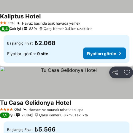
Kaliptus Hotel
Fiyatları görün
Otel
Havuz başında açık havada yemek
Fiyatları görün
2 Yıldız
8,4
Çok iyi
839
Çarşı Kemer 0.4 km uzaklıkta
₺2.068
Başlangıç Fiyatı
Fiyatları görün:
9 site
Fiyatları görün
Paylaş
Fa
Tu Casa Gelidonya Hotel
Fiyatları görün
Otel
Hamam ve saunalı rahatlatıcı spa
Fiyatları görün
4 Yıldız
7,5
İyi
2.084
Çarşı Kemer 0.8 km uzaklıkta
₺5.566
Başlangıç Fiyatı