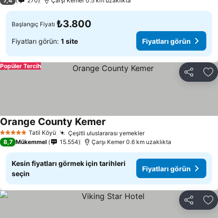
7,4
270
Çarşı Kemer 0.5 km uzaklıkta
₺3.800
Başlangıç Fiyatı
Fiyatları görün:
1 site
Fiyatları görün
Popüler Tercih
Paylaş
Fa
Orange County Kemer
Fiyatları görün
Tatil Köyü
Çeşitli uluslararası yemekler
Fiyatları görün
5 Yıldız
8,7
Mükemmel
15.554
Çarşı Kemer 0.6 km uzaklıkta
Kesin fiyatları görmek için tarihleri
Fiyatları görün
seçin
Paylaş
Fa