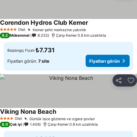
Corendon Hydros Club Kemer
Fiyatları görün
Otel
Kemer şehir merkezine yakınlık
Fiyatları görün
5 Yıldız
9,2
Mükemmel
8.332
Çarşı Kemer 0.6 km uzaklıkta
₺7.731
Başlangıç Fiyatı
Fiyatları görün:
7 site
Fiyatları görün
Paylaş
Fa
Viking Nona Beach
Fiyatları görün
Otel
Günlük taze gözleme ve ızgara şovları
Fiyatları görün
4 Yıldız
8,0
Çok iyi
1.406
Çarşı Kemer 0.8 km uzaklıkta