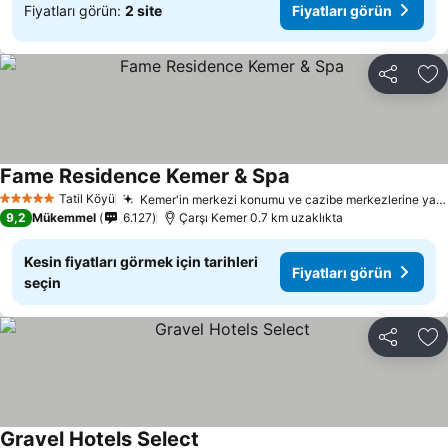
Fiyatları görün:
2 site
Fiyatları görün
Paylaş
Fa
Fame Residence Kemer & Spa
Fiyatları görün
Tatil Köyü
Kemer'in merkezi konumu ve cazibe merkezlerine yakınlık
5 Yıldız
9,2
Mükemmel
6.127
Çarşı Kemer 0.7 km uzaklıkta
Kesin fiyatları görmek için tarihleri
Fiyatları görün
seçin
Paylaş
Fa
Gravel Hotels Select