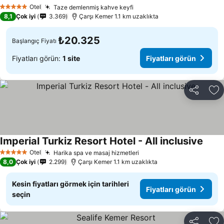
Fiyatları görün
Otel
Taze demlenmiş kahve keyfi
Fiyatları görün
5 Yıldız
8,1
Çok iyi
3.369
Çarşı Kemer 1.1 km uzaklıkta
₺20.325
Başlangıç Fiyatı
Fiyatları görün:
1 site
Fiyatları görün
Paylaş
Fa
Imperial Turkiz Resort Hotel - All inclusive
Fiyat
Otel
Harika spa ve masaj hizmetleri
Fiyatları görün
5 Yıldız
8,0
Çok iyi
2.299
Çarşı Kemer 1.1 km uzaklıkta
Kesin fiyatları görmek için tarihleri
Fiyatları görün
seçin