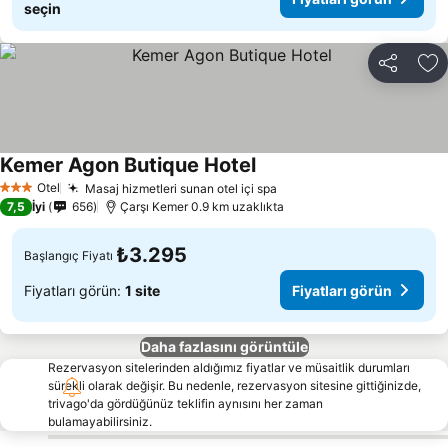
seçin
Paylaş
Fa
Kemer Agon Butique Hotel
Fiyatları görün
Otel
Masaj hizmetleri sunan otel içi spa
Fiyatları görün
3 Yıldız
7,5
İyi
656
Çarşı Kemer 0.9 km uzaklıkta
₺3.295
Başlangıç Fiyatı
Fiyatları görün:
1 site
Fiyatları görün
Daha fazlasını görüntüle
Rezervasyon sitelerinden aldığımız fiyatlar ve müsaitlik durumları
sürekli olarak değişir. Bu nedenle, rezervasyon sitesine gittiğinizde,
trivago'da gördüğünüz teklifin aynısını her zaman
bulamayabilirsiniz.