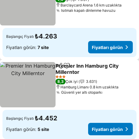
Barclaycard Arena 1.6 km uzaklıkta
Isıtmalı kapalı dinlenme havuzu
₺4.263
Başlangıç Fiyatı
Fiyatları görün:
7 site
Fiyatları görün
Premier Inn Hamburg City
Paylaş
Favorilerime ekle
Millerntor
3 Yıldız
8,3
Çok iyi
3.631
Hamburg Limanı 0.8 km uzaklıkta
Güvenli yer altı otoparkı
₺4.452
Başlangıç Fiyatı
Fiyatları görün:
5 site
Fiyatları görün