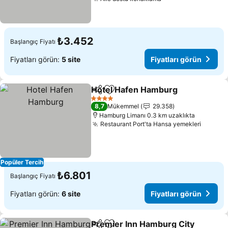
₺3.452
Başlangıç Fiyatı
Fiyatları görün:
5 site
Fiyatları görün
Hotel Hafen Hamburg
Paylaş
Favorilerime ekle
4 Yıldız
8,7
Mükemmel
29.358
Hamburg Limanı 0.3 km uzaklıkta
Restaurant Port'ta Hansa yemekleri
Popüler Tercih
₺6.801
Başlangıç Fiyatı
Fiyatları görün:
6 site
Fiyatları görün
Premier Inn Hamburg City