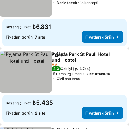
Deniz temalı aile konsepti
₺6.831
Başlangıç Fiyatı
Fiyatları görün:
7 site
Fiyatları görün
Pyjama Park St Pauli Hotel
Paylaş
Favorilerime ekle
und Hostel
2 Yıldız
8,3
Çok iyi
6.744
Hamburg Limanı 0.7 km uzaklıkta
Gizli çatı terası
₺5.435
Başlangıç Fiyatı
Fiyatları görün:
2 site
Fiyatları görün