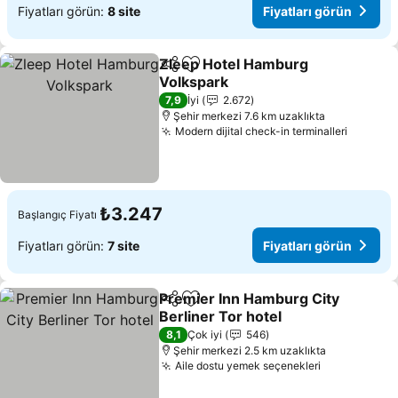
Fiyatları görün:
8 site
Fiyatları görün
Zleep Hotel Hamburg
Paylaş
Favorilerime ekle
Volkspark
7,9
İyi
2.672
Şehir merkezi 7.6 km uzaklıkta
Modern dijital check-in terminalleri
₺3.247
Başlangıç Fiyatı
Fiyatları görün:
7 site
Fiyatları görün
Premier Inn Hamburg City
Paylaş
Favorilerime ekle
Berliner Tor hotel
8,1
Çok iyi
546
Şehir merkezi 2.5 km uzaklıkta
Aile dostu yemek seçenekleri