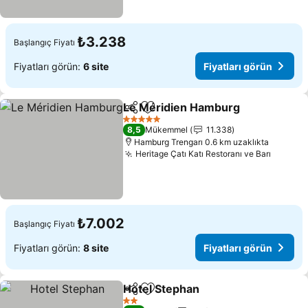
₺3.238
Başlangıç Fiyatı
Fiyatları görün:
6 site
Fiyatları görün
Le Méridien Hamburg
Paylaş
Favorilerime ekle
5 Yıldız
8,5
Mükemmel
11.338
Hamburg Trengarı 0.6 km uzaklıkta
Heritage Çatı Katı Restoranı ve Barı
₺7.002
Başlangıç Fiyatı
Fiyatları görün:
8 site
Fiyatları görün
Hotel Stephan
Paylaş
Favorilerime ekle
2 Yıldız