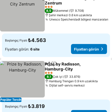
Paylaş
Favorilerime ekle
Zentrum
3 Yıldız
8,5
Mükemmel
9.708
Şehir merkezi 0.6 km uzaklıkta
Unesco Speicherstadt bölgesi manzaraları
₺4.563
Başlangıç Fiyatı
Fiyatları görün:
6 site
Fiyatları görün
Prize by Radisson,
Paylaş
Favorilerime ekle
Hamburg-City
3 Yıldız
8,1
Çok iyi
33.876
Hamburg Trengarı 0.9 km uzaklıkta
Dijital self-servis merkezi
Popüler Tercih
₺3.819
Başlangıç Fiyatı