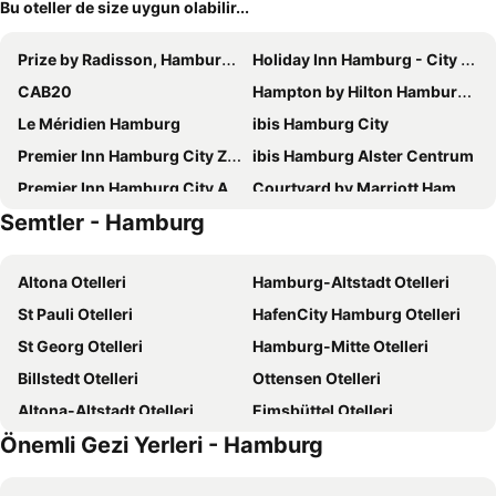
Bu oteller de size uygun olabilir...
Prize by Radisson, Hamburg-City
Holiday Inn Hamburg - City Nord By Ihg
CAB20
Hampton by Hilton Hamburg City Centre
Le Méridien Hamburg
ibis Hamburg City
Premier Inn Hamburg City Zentrum
ibis Hamburg Alster Centrum
Premier Inn Hamburg City Alster
Courtyard by Marriott Hamburg City
Semtler - Hamburg
Innside by Meliá Hamburg Hafen
Novotel Hamburg City Alster
Garner Hotel Hamburg - Graf Moltke
Premier Inn Hamburg City Klostertor
Altona Otelleri
Hamburg-Altstadt Otelleri
Prize by Radisson, Hamburg-St. Pauli
Barceló Hamburg
St Pauli Otelleri
HafenCity Hamburg Otelleri
Bettenburg Hotel & Hostel
Novotel Hamburg Central Station
St Georg Otelleri
Hamburg-Mitte Otelleri
ibis budget Hamburg City
Radisson Blu Hotel, Hamburg
Billstedt Otelleri
Ottensen Otelleri
Holiday Inn Hamburg - Hafencity By Ihg
MEININGER Hotel Hamburg City Center
Altona-Altstadt Otelleri
Eimsbüttel Otelleri
Hotel Hamburg Stadtzentrum
Hotel Hafen Hamburg
Önemli Gezi Yerleri - Hamburg
Eppendorf Otelleri
Neustadt Otelleri
Crowne Plaza Hamburg - City Alster By Ihg
IntercityHotel Hamburg Hauptbahnhof
Finkenwerder Otelleri
Hammerbrook Otelleri
Scandic Hamburg Emporio
ibis budget Hamburg Altona