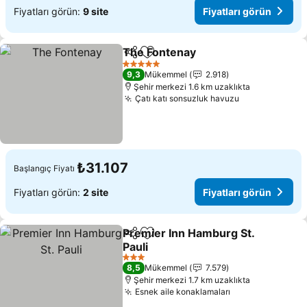
Fiyatları görün:
9 site
Fiyatları görün
The Fontenay
Paylaş
Favorilerime ekle
5 Yıldız
9,3
Mükemmel
2.918
Şehir merkezi 1.6 km uzaklıkta
Çatı katı sonsuzluk havuzu
₺31.107
Başlangıç Fiyatı
Fiyatları görün:
2 site
Fiyatları görün
Premier Inn Hamburg St.
Paylaş
Favorilerime ekle
Pauli
3 Yıldız
8,5
Mükemmel
7.579
Şehir merkezi 1.7 km uzaklıkta
Esnek aile konaklamaları