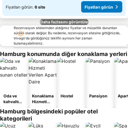
Fiyatları görün:
6 site
Fiyatları görün
Daha fazlasını görüntüle
Rezervasyon sitelerinden aldığımız fiyatlar ve müsaitlik durumları
sürekli olarak değişir. Bu nedenle, rezervasyon sitesine gittiğinizde,
trivago'da gördüğünüz teklifin aynısını her zaman
bulamayabilirsiniz.
Hamburg konumunda diğer konaklama yerleri
Oda ve
Konaklama
Hostel
Pansiyon
Apart
kahvaltı
Hizmeti
sunan
Verilen
Hamburg bölgesindeki popüler otel
oteller
Apart
kategorileri
Daire