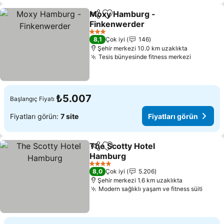
Moxy Hamburg -
Paylaş
Favorilerime ekle
Finkenwerder
3 Yıldız
8,1
Çok iyi
146
Şehir merkezi 10.0 km uzaklıkta
Tesis bünyesinde fitness merkezi
₺5.007
Başlangıç Fiyatı
Fiyatları görün:
7 site
Fiyatları görün
The Scotty Hotel
Paylaş
Favorilerime ekle
Hamburg
4 Yıldız
8,0
Çok iyi
5.206
Şehir merkezi 1.6 km uzaklıkta
Modern sağlıklı yaşam ve fitness süiti