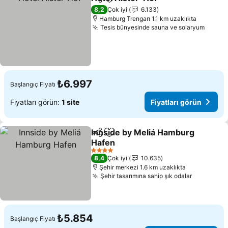
Paylaş
Favorilerime ekle
8,2
Çok iyi
6.133
Hamburg Trengarı 1.1 km uzaklıkta
Tesis bünyesinde sauna ve solaryum
₺6.997
Başlangıç Fiyatı
Fiyatları görün:
1 site
Fiyatları görün
Innside by Meliá Hamburg
Paylaş
Favorilerime ekle
Hafen
4 Yıldız
8,4
Çok iyi
10.635
Şehir merkezi 1.6 km uzaklıkta
Şehir tasarımına sahip şık odalar
₺5.854
Başlangıç Fiyatı