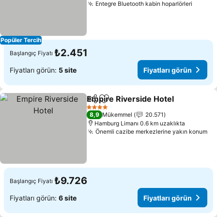
Entegre Bluetooth kabin hoparlörleri
Popüler Tercih
₺2.451
Başlangıç Fiyatı
Fiyatları görün:
5 site
Fiyatları görün
Empire Riverside Hotel
Paylaş
Favorilerime ekle
4 Yıldız
8,9
Mükemmel
20.571
Hamburg Limanı 0.6 km uzaklıkta
Önemli cazibe merkezlerine yakın konum
₺9.726
Başlangıç Fiyatı
Fiyatları görün:
6 site
Fiyatları görün