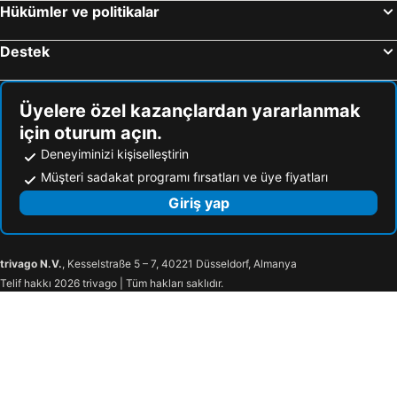
Nürnberg, Bavyera Otel
Hükümler ve politikalar
Destek
Üyelere özel kazançlardan yararlanmak
için oturum açın.
Deneyiminizi kişiselleştirin
Müşteri sadakat programı fırsatları ve üye fiyatları
Giriş yap
trivago N.V.
, Kesselstraße 5 – 7, 40221 Düsseldorf, Almanya
Telif hakkı 2026 trivago | Tüm hakları saklıdır.