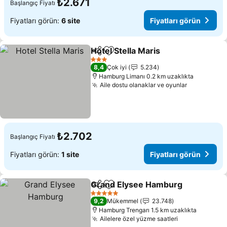
₺2.671
Başlangıç Fiyatı
Fiyatları görün:
6 site
Fiyatları görün
Hotel Stella Maris
Paylaş
Favorilerime ekle
3 Yıldız
8,4
Çok iyi
5.234
Hamburg Limanı 0.2 km uzaklıkta
Aile dostu olanaklar ve oyunlar
₺2.702
Başlangıç Fiyatı
Fiyatları görün:
1 site
Fiyatları görün
Grand Elysee Hamburg
Paylaş
Favorilerime ekle
5 Yıldız
9,2
Mükemmel
23.748
Hamburg Trengarı 1.5 km uzaklıkta
Ailelere özel yüzme saatleri