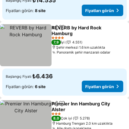
₺14.535
Başlangıç Fiyatı
Fiyatları görün:
8 site
Fiyatları görün
REVERB by Hard Rock
Paylaş
Favorilerime ekle
Hamburg
4 Yıldız
7,9
İyi
4.551
Şehir merkezi 1.6 km uzaklıkta
Panoramik şehir manzaralı odalar
₺6.436
Başlangıç Fiyatı
Fiyatları görün:
6 site
Fiyatları görün
Premier Inn Hamburg City
Paylaş
Favorilerime ekle
Alster
3 Yıldız
8,0
Çok iyi
5.278
Hamburg Trengarı 2.0 km uzaklıkta
Aile dostu konaklama