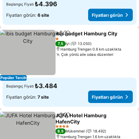
₺4.396
Başlangıç Fiyatı
Fiyatları görün:
6 site
Fiyatları görün
ibis budget Hamburg City
Paylaş
Favorilerime ekle
1 Yıldız
7,5
İyi
13.050
Hamburg Trengarı 0.6 km uzaklıkta
Çok yönlü aile odası düzenleri
Popüler Tercih
₺3.484
Başlangıç Fiyatı
Fiyatları görün:
7 site
Fiyatları görün
JUFA Hotel Hamburg
Paylaş
Favorilerime ekle
HafenCity
4 Yıldız
8,5
Mükemmel
18.492
Hamburg Trengarı 1.6 km uzaklıkta