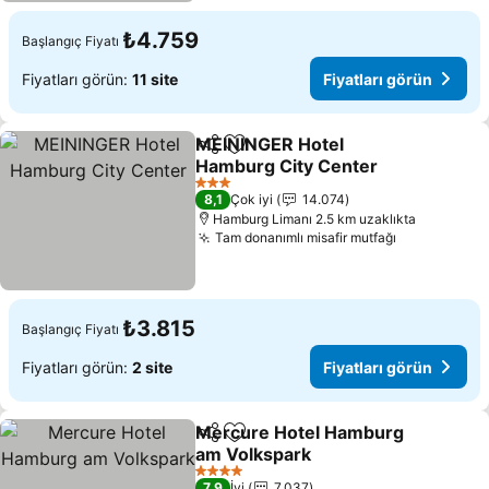
₺4.759
Başlangıç Fiyatı
Fiyatları görün:
11 site
Fiyatları görün
MEININGER Hotel
Paylaş
Favorilerime ekle
Hamburg City Center
3 Yıldız
8,1
Çok iyi
14.074
Hamburg Limanı 2.5 km uzaklıkta
Tam donanımlı misafir mutfağı
₺3.815
Başlangıç Fiyatı
Fiyatları görün:
2 site
Fiyatları görün
Mercure Hotel Hamburg
Paylaş
Favorilerime ekle
am Volkspark
4 Yıldız
7,9
İyi
7.037