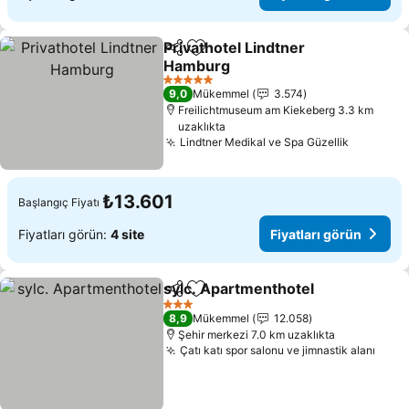
Privathotel Lindtner
Paylaş
Favorilerime ekle
Hamburg
5 Yıldız
9,0
Mükemmel
3.574
Freilichtmuseum am Kiekeberg 3.3 km
uzaklıkta
Lindtner Medikal ve Spa Güzellik
₺13.601
Başlangıç Fiyatı
Fiyatları görün:
4 site
Fiyatları görün
sylc. Apartmenthotel
Paylaş
Favorilerime ekle
3 Yıldız
8,9
Mükemmel
12.058
Şehir merkezi 7.0 km uzaklıkta
Çatı katı spor salonu ve jimnastik alanı