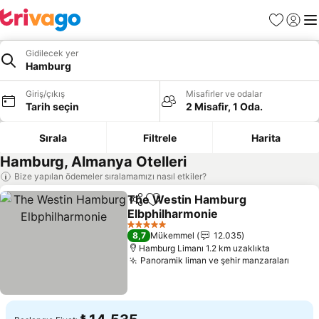
Favoriler
Giriş y
Me
Gidilecek yer
Hamburg
Giriş/çıkış
Misafirler ve odalar
Tarih seçin
2 Misafir, 1 Oda.
Sırala
Filtrele
Harita
Hamburg, Almanya Otelleri
Bize yapılan ödemeler sıralamamızı nasıl etkiler?
The Westin Hamburg
Paylaş
Favorilerime ekle
Elbphilharmonie
5 Yıldız
8,7
Mükemmel
12.035
Hamburg Limanı 1.2 km uzaklıkta
Panoramik liman ve şehir manzaraları