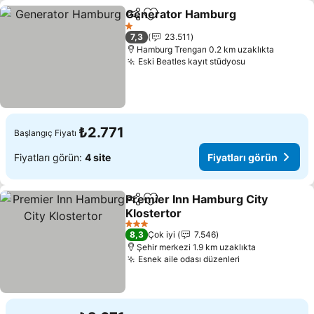
Generator Hamburg
Paylaş
Favorilerime ekle
1 Yıldız
7,3
23.511
Hamburg Trengarı 0.2 km uzaklıkta
Eski Beatles kayıt stüdyosu
₺2.771
Başlangıç Fiyatı
Fiyatları görün:
4 site
Fiyatları görün
Premier Inn Hamburg City
Paylaş
Favorilerime ekle
Klostertor
3 Yıldız
8,3
Çok iyi
7.546
Şehir merkezi 1.9 km uzaklıkta
Esnek aile odası düzenleri