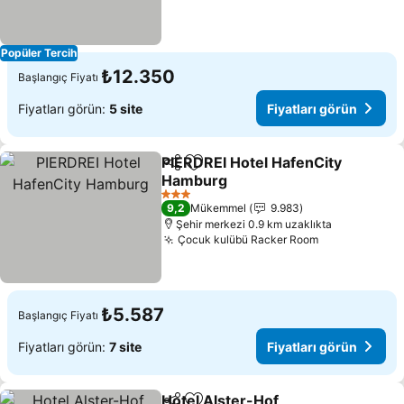
Popüler Tercih
₺12.350
Başlangıç Fiyatı
Fiyatları görün:
5 site
Fiyatları görün
PIERDREI Hotel HafenCity
Paylaş
Favorilerime ekle
Hamburg
3 Yıldız
9,2
Mükemmel
9.983
Şehir merkezi 0.9 km uzaklıkta
Çocuk kulübü Racker Room
₺5.587
Başlangıç Fiyatı
Fiyatları görün:
7 site
Fiyatları görün
Hotel Alster-Hof