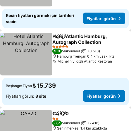
Kesin fiyatları görmek için tarihleri
Fiyatları görün
seçin
Hotel Atlantic Hamburg,
Paylaş
Favorilerime ekle
Autograph Collection
5 Yıldız
9,0
Mükemmel
10.513
Hamburg Trengarı 0.4 km uzaklıkta
Michelin yıldızlı Atlantic Restoran
₺15.739
Başlangıç Fiyatı
Fiyatları görün:
8 site
Fiyatları görün
CAB20
Paylaş
Favorilerime ekle
2 Yıldız
8,7
Mükemmel
17.416
Şehir merkezi 1.4 km uzaklıkta