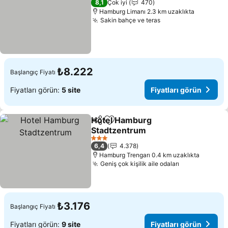
8,1
Çok iyi
470
Hamburg Limanı 2.3 km uzaklıkta
Sakin bahçe ve teras
₺8.222
Başlangıç Fiyatı
Fiyatları görün:
5 site
Fiyatları görün
Hotel Hamburg
Paylaş
Favorilerime ekle
Stadtzentrum
3 Yıldız
6,4
4.378
Hamburg Trengarı 0.4 km uzaklıkta
Geniş çok kişilik aile odaları
₺3.176
Başlangıç Fiyatı
Fiyatları görün:
9 site
Fiyatları görün