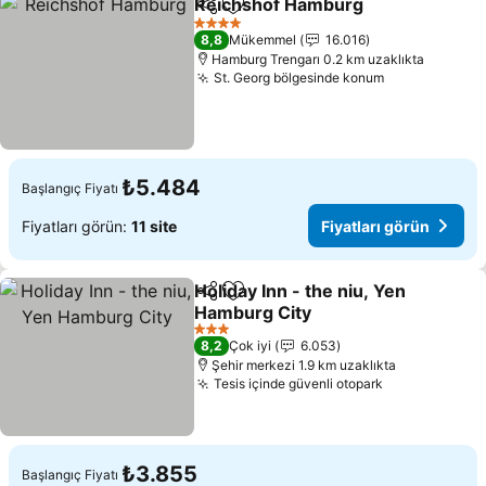
Reichshof Hamburg
Paylaş
Favorilerime ekle
4 Yıldız
8,8
Mükemmel
16.016
Hamburg Trengarı 0.2 km uzaklıkta
St. Georg bölgesinde konum
₺5.484
Başlangıç Fiyatı
Fiyatları görün:
11 site
Fiyatları görün
Holiday Inn - the niu, Yen
Paylaş
Favorilerime ekle
Hamburg City
3 Yıldız
8,2
Çok iyi
6.053
Şehir merkezi 1.9 km uzaklıkta
Tesis içinde güvenli otopark
₺3.855
Başlangıç Fiyatı