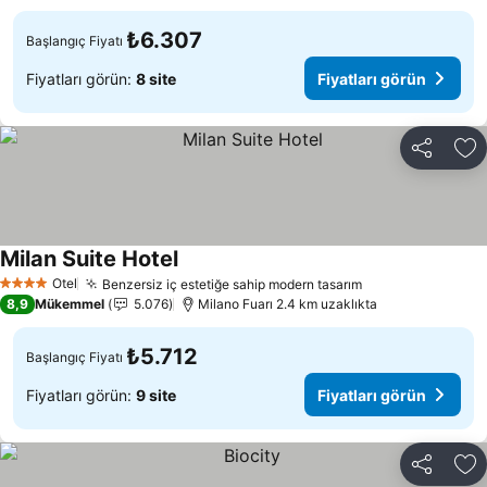
₺6.307
Başlangıç Fiyatı
Fiyatları görün:
8 site
Fiyatları görün
Paylaş
Fa
Milan Suite Hotel
Otel
Benzersiz iç estetiğe sahip modern tasarım
4 Yıldız
8,9
Mükemmel
5.076
Milano Fuarı 2.4 km uzaklıkta
₺5.712
Başlangıç Fiyatı
Fiyatları görün:
9 site
Fiyatları görün
Paylaş
Fa