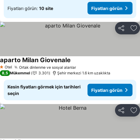
Fiyatları görün:
10 site
Fiyatları görün
Paylaş
Fa
aparto Milan Giovenale
Otel
Ortak dinlenme ve sosyal alanlar
1 Yıldız
8,5
Mükemmel
3.301
Şehir merkezi 1.6 km uzaklıkta
Kesin fiyatları görmek için tarihleri
Fiyatları görün
seçin
Paylaş
Fa