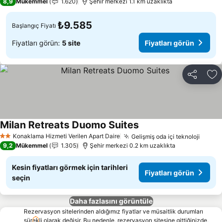
8,9
Mükemmel
1.620
Şehir merkezi 1.1 km uzaklıkta
₺9.585
Başlangıç Fiyatı
Fiyatları görün:
5 site
Fiyatları görün
Paylaş
Fa
Milan Retreats Duomo Suites
Konaklama Hizmeti Verilen Apart Daire
Gelişmiş oda içi teknoloji
2 Yıldız
9,2
Mükemmel
1.305
Şehir merkezi 0.2 km uzaklıkta
Kesin fiyatları görmek için tarihleri
Fiyatları görün
seçin
Daha fazlasını görüntüle
Rezervasyon sitelerinden aldığımız fiyatlar ve müsaitlik durumları
sürekli olarak değişir. Bu nedenle, rezervasyon sitesine gittiğinizde,