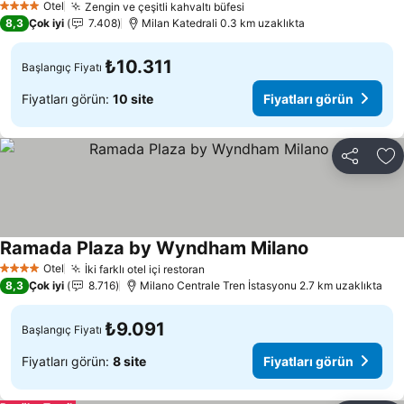
Otel
Zengin ve çeşitli kahvaltı büfesi
4 Yıldız
8,3
Çok iyi
7.408
Milan Katedrali 0.3 km uzaklıkta
₺10.311
Başlangıç Fiyatı
Fiyatları görün:
10 site
Fiyatları görün
Paylaş
Fa
Ramada Plaza by Wyndham Milano
Otel
İki farklı otel içi restoran
4 Yıldız
8,3
Çok iyi
8.716
Milano Centrale Tren İstasyonu 2.7 km uzaklıkta
₺9.091
Başlangıç Fiyatı
Fiyatları görün:
8 site
Fiyatları görün