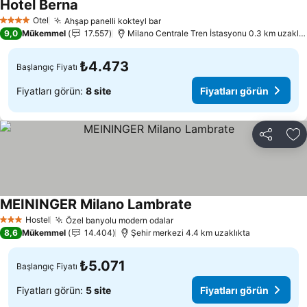
Hotel Berna
Otel
Ahşap panelli kokteyl bar
4 Yıldız
9,0
Mükemmel
17.557
Milano Centrale Tren İstasyonu 0.3 km uzaklıkta
₺4.473
Başlangıç Fiyatı
Fiyatları görün:
8 site
Fiyatları görün
Paylaş
Fa
MEININGER Milano Lambrate
Hostel
Özel banyolu modern odalar
3 Yıldız
8,6
Mükemmel
14.404
Şehir merkezi 4.4 km uzaklıkta
₺5.071
Başlangıç Fiyatı
Fiyatları görün:
5 site
Fiyatları görün