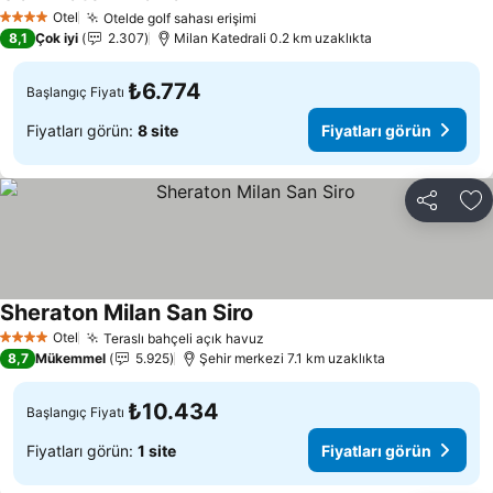
Otel
Otelde golf sahası erişimi
4 Yıldız
8,1
Çok iyi
2.307
Milan Katedrali 0.2 km uzaklıkta
₺6.774
Başlangıç Fiyatı
Fiyatları görün:
8 site
Fiyatları görün
Paylaş
Fa
Sheraton Milan San Siro
Otel
Teraslı bahçeli açık havuz
4 Yıldız
8,7
Mükemmel
5.925
Şehir merkezi 7.1 km uzaklıkta
₺10.434
Başlangıç Fiyatı
Fiyatları görün:
1 site
Fiyatları görün