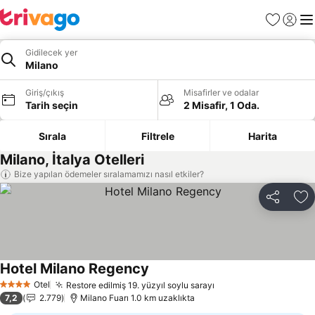
Favoriler
Giriş y
Me
Gidilecek yer
Milano
Giriş/çıkış
Misafirler ve odalar
Tarih seçin
2 Misafir, 1 Oda.
Sırala
Filtrele
Harita
Milano, İtalya Otelleri
Bize yapılan ödemeler sıralamamızı nasıl etkiler?
Paylaş
Fa
Hotel Milano Regency
Otel
Restore edilmiş 19. yüzyıl soylu sarayı
4 Yıldız
7,2
2.779
Milano Fuarı 1.0 km uzaklıkta