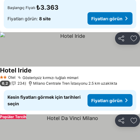
₺3.363
Başlangıç Fiyatı
Fiyatları görün:
8 site
Fiyatları görün
Paylaş
Fa
Hotel Iride
Otel
Gösterişsiz kırmızı tuğlalı mimari
2 Yıldız
6,2
234
Milano Centrale Tren İstasyonu 2.5 km uzaklıkta
Kesin fiyatları görmek için tarihleri
Fiyatları görün
seçin
Popüler Tercih
Paylaş
Fa