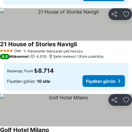
Paylaş
Fa
21 House of Stories Navigli
Otel
Panoramik manzaralı çatı havuzu
4 Yıldız
9,0
Mükemmel
4.515
Şehir merkezi 1.8 km uzaklıkta
₺8.714
Başlangıç Fiyatı
Fiyatları görün:
10 site
Fiyatları görün
Paylaş
Fa
Golf Hotel Milano