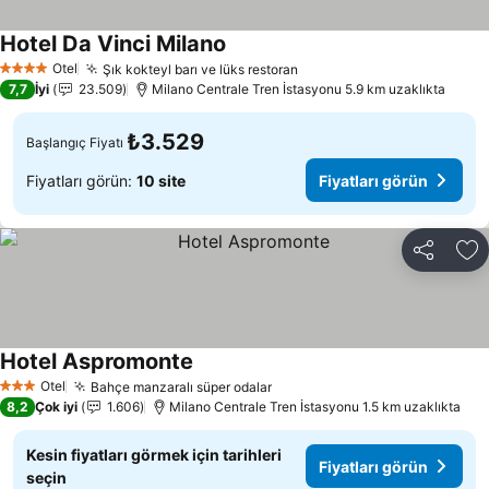
Hotel Da Vinci Milano
Otel
Şık kokteyl barı ve lüks restoran
4 Yıldız
7,7
İyi
23.509
Milano Centrale Tren İstasyonu 5.9 km uzaklıkta
₺3.529
Başlangıç Fiyatı
Fiyatları görün:
10 site
Fiyatları görün
Paylaş
Fa
Hotel Aspromonte
Otel
Bahçe manzaralı süper odalar
3 Yıldız
8,2
Çok iyi
1.606
Milano Centrale Tren İstasyonu 1.5 km uzaklıkta
Kesin fiyatları görmek için tarihleri
Fiyatları görün
seçin