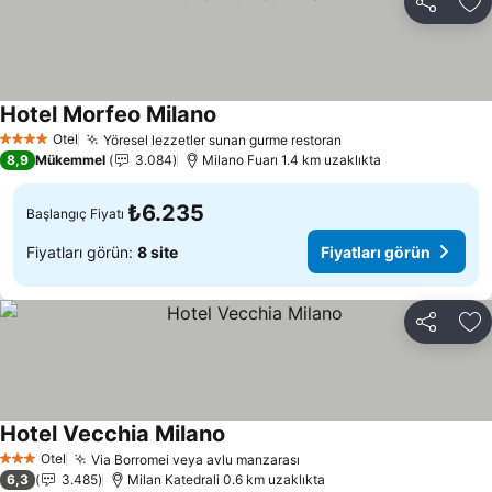
Paylaş
Fa
Hotel Morfeo Milano
Otel
Yöresel lezzetler sunan gurme restoran
4 Yıldız
8,9
Mükemmel
3.084
Milano Fuarı 1.4 km uzaklıkta
₺6.235
Başlangıç Fiyatı
Fiyatları görün:
8 site
Fiyatları görün
Paylaş
Fa
Hotel Vecchia Milano
Otel
Via Borromei veya avlu manzarası
3 Yıldız
6,3
3.485
Milan Katedrali 0.6 km uzaklıkta