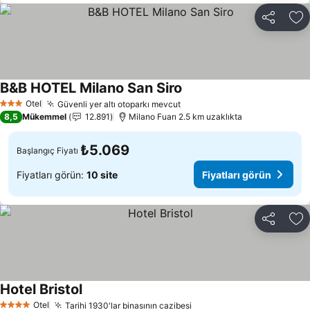
Paylaş
Fa
B&B HOTEL Milano San Siro
Otel
Güvenli yer altı otoparkı mevcut
3 Yıldız
8,5
Mükemmel
12.891
Milano Fuarı 2.5 km uzaklıkta
₺5.069
Başlangıç Fiyatı
Fiyatları görün:
10 site
Fiyatları görün
Paylaş
Fa
Hotel Bristol
Otel
Tarihi 1930'lar binasının cazibesi
4 Yıldız