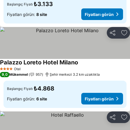
₺3.133
Başlangıç Fiyatı
Fiyatları görün:
8 site
Fiyatları görün
Paylaş
Fa
Palazzo Loreto Hotel Milano
Otel
4 Yıldız
9,0
Mükemmel
957
Şehir merkezi 3.2 km uzaklıkta
₺4.868
Başlangıç Fiyatı
Fiyatları görün:
6 site
Fiyatları görün
Paylaş
Fa