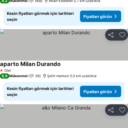
9,2
Mükemmel
668
Milan Katedrali 0.7 km uzaklıkta
Kesin fiyatları görmek için tarihleri
Fiyatları görün
seçin
Paylaş
Fa
aparto Milan Durando
Otel
1 Yıldız
8,9
Mükemmel
36
Şehir merkezi 5.0 km uzaklıkta
Kesin fiyatları görmek için tarihleri
Fiyatları görün
seçin
Paylaş
Fa