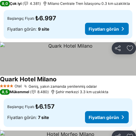
8,0
Çok iyi
4.381
Milano Centrale Tren İstasyonu 0.3 km uzaklıkta
₺6.997
Başlangıç Fiyatı
Fiyatları görün:
9 site
Fiyatları görün
Paylaş
Fa
Quark Hotel Milano
Otel
Geniş, yakın zamanda yenilenmiş odalar
4 Yıldız
8,5
Mükemmel
8.480
Şehir merkezi 3.3 km uzaklıkta
₺6.157
Başlangıç Fiyatı
Fiyatları görün:
7 site
Fiyatları görün