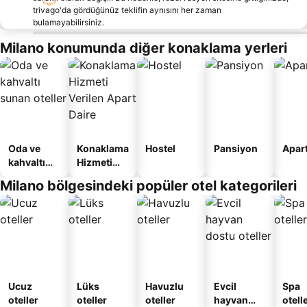
trivago'da gördüğünüz teklifin aynısını her zaman
bulamayabilirsiniz.
Milano konumunda diğer konaklama yerleri
Oda ve
Konaklama
Hostel
Pansiyon
Apart
kahvaltı
Hizmeti
sunan
Verilen
Milano bölgesindeki popüler otel kategorileri
oteller
Apart
Daire
Ucuz
Lüks
Havuzlu
Evcil
Spa
oteller
oteller
oteller
hayvan
otelle