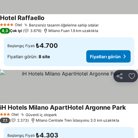
Hotel Raffaello
Otel
Benzersiz tasarım öğelerine sahip odalar
4 Yıldız
8,3
Çok iyi
3.676
Milano Fuarı 1.9 km uzaklıkta
₺4.700
Başlangıç Fiyatı
Fiyatları görün:
8 site
Fiyatları görün
Paylaş
Fa
iH Hotels Milano ApartHotel Argonne Park
Otel
Güvenli iç otopark
3 Yıldız
7,1
2.373
Milano Centrale Tren İstasyonu 3.0 km uzaklıkta
₺4.303
Başlangıç Fiyatı