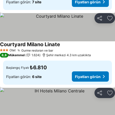
Fiyatları görün:
7 site
Fiyatları görün
Paylaş
Fa
Courtyard Milano Linate
Otel
Gurme restoran ve bar
3 Yıldız
8,8
Mükemmel
1.624
Şehir merkezi 4.3 km uzaklıkta
₺6.810
Başlangıç Fiyatı
Fiyatları görün:
6 site
Fiyatları görün
Paylaş
Fa