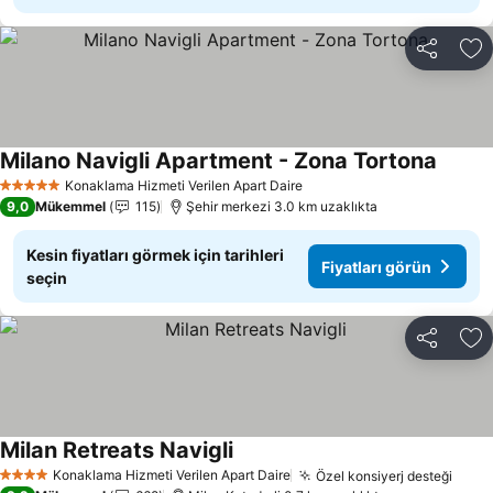
Paylaş
Fa
Milano Navigli Apartment - Zona Tortona
Konaklama Hizmeti Verilen Apart Daire
5 Yıldız
9,0
Mükemmel
115
Şehir merkezi 3.0 km uzaklıkta
Kesin fiyatları görmek için tarihleri
Fiyatları görün
seçin
Paylaş
Fa
Milan Retreats Navigli
Konaklama Hizmeti Verilen Apart Daire
Özel konsiyerj desteği
4 Yıldız