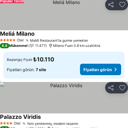
Popüler Tercih
Paylaş
Fa
Meliá Milano
Otel
MaMì Restaurant'ta gurme yemekler
5 Yıldız
8,6
Mükemmel
11.477
Milano Fuarı 0.8 km uzaklıkta
₺10.110
Başlangıç Fiyatı
Fiyatları görün:
7 site
Fiyatları görün
Paylaş
Fa
Palazzo Viridis
Otel
Yeni yenilenmiş, modern tasarım
4 Yıldız