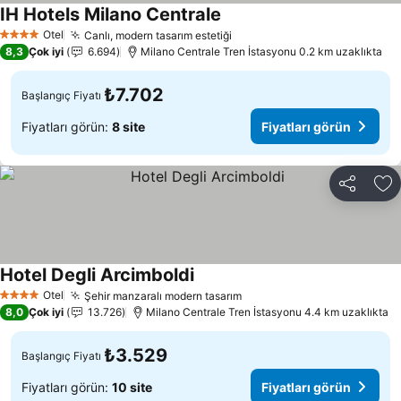
IH Hotels Milano Centrale
Otel
Canlı, modern tasarım estetiği
4 Yıldız
8,3
Çok iyi
6.694
Milano Centrale Tren İstasyonu 0.2 km uzaklıkta
₺7.702
Başlangıç Fiyatı
Fiyatları görün:
8 site
Fiyatları görün
Paylaş
Fa
Hotel Degli Arcimboldi
Otel
Şehir manzaralı modern tasarım
4 Yıldız
8,0
Çok iyi
13.726
Milano Centrale Tren İstasyonu 4.4 km uzaklıkta
₺3.529
Başlangıç Fiyatı
Fiyatları görün:
10 site
Fiyatları görün