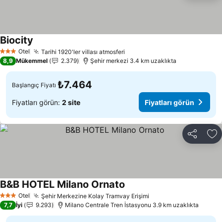
Biocity
Otel
Tarihi 1920'ler villası atmosferi
3 Yıldız
8,9
Mükemmel
2.379
Şehir merkezi 3.4 km uzaklıkta
₺7.464
Başlangıç Fiyatı
Fiyatları görün:
2 site
Fiyatları görün
Paylaş
Fa
B&B HOTEL Milano Ornato
Otel
Şehir Merkezine Kolay Tramvay Erişimi
3 Yıldız
7,7
İyi
9.293
Milano Centrale Tren İstasyonu 3.9 km uzaklıkta