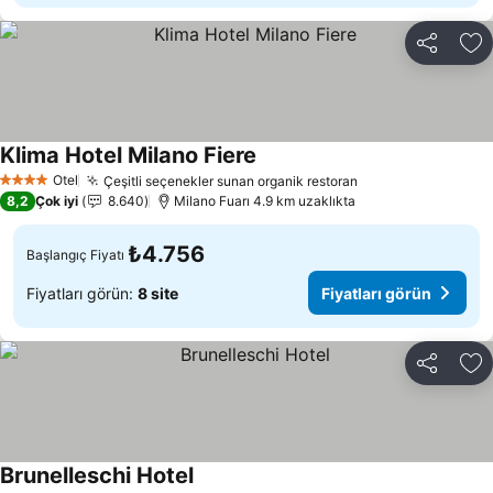
Paylaş
Fa
Klima Hotel Milano Fiere
Otel
Çeşitli seçenekler sunan organik restoran
4 Yıldız
8,2
Çok iyi
8.640
Milano Fuarı 4.9 km uzaklıkta
₺4.756
Başlangıç Fiyatı
Fiyatları görün:
8 site
Fiyatları görün
Paylaş
Fa
Brunelleschi Hotel