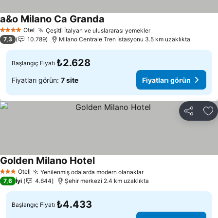
a&o Milano Ca Granda
Otel
Çeşitli İtalyan ve uluslararası yemekler
4 Yıldız
7,3
10.789
Milano Centrale Tren İstasyonu 3.5 km uzaklıkta
₺2.628
Başlangıç Fiyatı
Fiyatları görün:
7 site
Fiyatları görün
Paylaş
Fa
Golden Milano Hotel
Otel
Yenilenmiş odalarda modern olanaklar
3 Yıldız
7,6
İyi
4.644
Şehir merkezi 2.4 km uzaklıkta
₺4.433
Başlangıç Fiyatı