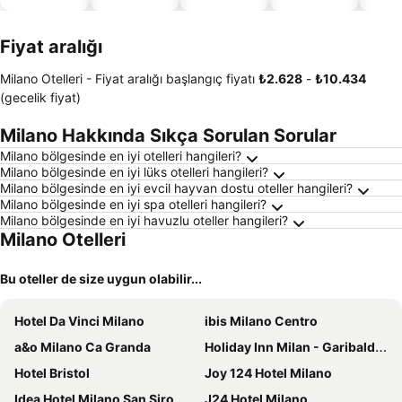
dostu
oteller
Fiyat aralığı
Milano Otelleri -
Fiyat aralığı
başlangıç fiyatı
‎₺2.628
-
‎₺10.434
(gecelik fiyat)
Milano Hakkında Sıkça Sorulan Sorular
Milano bölgesinde en iyi otelleri hangileri?
Milano bölgesinde en iyi lüks otelleri hangileri?
Milano bölgesinde en iyi evcil hayvan dostu oteller hangileri?
Milano bölgesinde en iyi spa otelleri hangileri?
Milano bölgesinde en iyi havuzlu oteller hangileri?
Milano Otelleri
Bu oteller de size uygun olabilir...
Hotel Da Vinci Milano
ibis Milano Centro
a&o Milano Ca Granda
Holiday Inn Milan - Garibaldi Station by IHG
Hotel Bristol
Joy 124 Hotel Milano
Idea Hotel Milano San Siro
J24 Hotel Milano