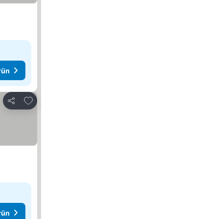
rün
Favorilerime ekle
Paylaş
rün