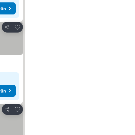
rün
Favorilerime ekle
Paylaş
rün
Favorilerime ekle
Paylaş