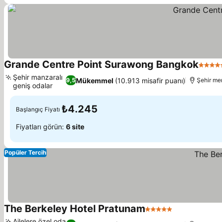
Grande Centre Point Surawong Bangkok
5 Yıld
Şehir manzaralı
Mükemmel
(10.913 misafir puanı)
9,5
Şehir me
geniş odalar
₺4.245
Başlangıç Fiyatı
Fiyatları görün:
6 site
Popüler Tercih
The Berkeley Hotel Pratunam
5 Yıldız
Ailelere özel oda