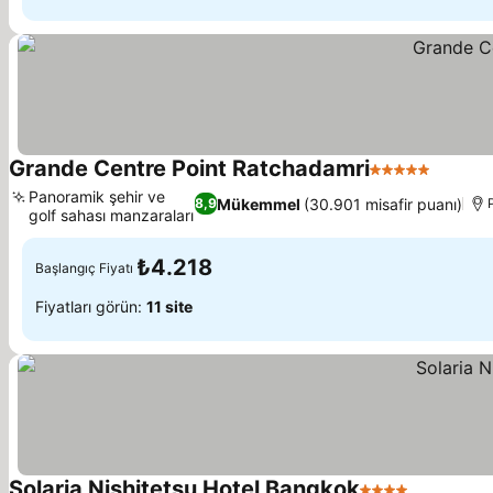
Grande Centre Point Ratchadamri
5 Yıldız
Panoramik şehir ve
Mükemmel
(30.901 misafir puanı)
8,9
golf sahası manzaraları
₺4.218
Başlangıç Fiyatı
Fiyatları görün:
11 site
Solaria Nishitetsu Hotel Bangkok