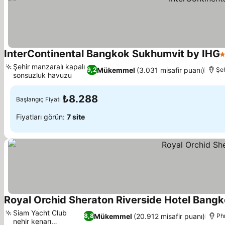
InterContinental Bangkok Sukhumvit by IHG
5
Şehir manzaralı kapalı
Mükemmel
(3.031 misafir puanı)
9,2
Şeh
sonsuzluk havuzu
₺8.288
Başlangıç Fiyatı
Fiyatları görün:
7 site
Royal Orchid Sheraton Riverside Hotel Bang
Siam Yacht Club
Mükemmel
(20.912 misafir puanı)
8,8
Ph
nehir kenarı