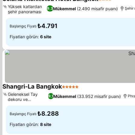
4 Yıldız
Yüksek katlardan
Mükemmel
(2.490 misafir puanı)
9,3
Şehir
şehir panoraması
₺4.791
Başlangıç Fiyatı
Fiyatları görün:
6 site
Shangri-La Bangkok
5 Yıldız
Geleneksel Tay
Mükemmel
(33.952 misafir puanı)
9,1
Phr
dekoru ve
ambiyansı
₺8.288
Başlangıç Fiyatı
Fiyatları görün:
8 site