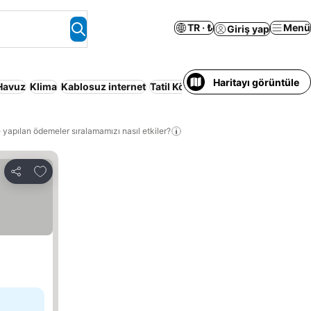
TR · ₺
Menü
Giriş yap
Haritayı görüntüle
Havuz
Klima
Kablosuz internet
Tatil Köyü
Konaklama Hizmeti Veri
 yapılan ödemeler sıralamamızı nasıl etkiler?
Favorilerime ekle
Paylaş