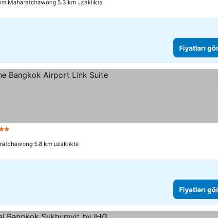
om Maharatchawong 5.3 km uzaklıkta
Fiyatları gö
 Yıldız
atchawong 5.8 km uzaklıkta
Fiyatları gö