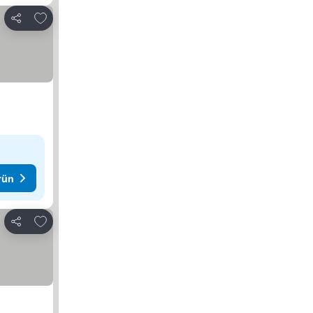
Favorilerime ekle
Paylaş
rün
Favorilerime ekle
Paylaş