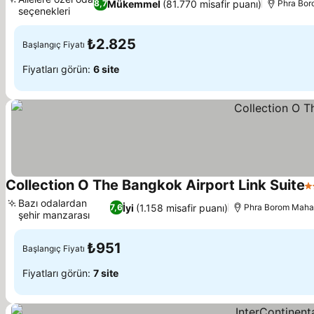
Mükemmel
(81.770 misafir puanı)
8,7
Phra Bor
seçenekleri
₺2.825
Başlangıç Fiyatı
Fiyatları görün:
6 site
Collection O The Bangkok Airport Link Suite
3
Bazı odalardan
İyi
(1.158 misafir puanı)
7,6
Phra Borom Mahar
şehir manzarası
₺951
Başlangıç Fiyatı
Fiyatları görün:
7 site