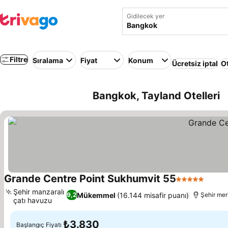
Gidilecek yer
Filtre
Sıralama
Fiyat
Konum
Ücretsiz iptal
Ot
Bangkok, Tayland Otelleri
Grande Centre Point Sukhumvit 55
5 Yıldız
Şehir manzaralı
Mükemmel
(16.144 misafir puanı)
9,2
Şehir mer
çatı havuzu
₺3.830
Başlangıç Fiyatı