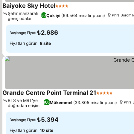
Baiyoke Sky Hotel
4 Yıldız
Şehir manzaralı
Çok iyi
(69.564 misafir puanı)
8,1
Phra Borom 
geniş odalar
₺2.686
Başlangıç Fiyatı
Fiyatları görün:
8 site
Grande Centre Point Terminal 21
5 Yıldız
BTS ve MRT'ye
Mükemmel
(33.805 misafir puanı)
9,0
Phra 
doğrudan erişim
₺5.394
Başlangıç Fiyatı
Fiyatları görün:
10 site