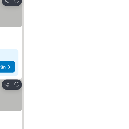
Favorilerime ekle
Paylaş
rün
Favorilerime ekle
Paylaş