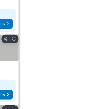
rün
Favorilerime ekle
Paylaş
rün