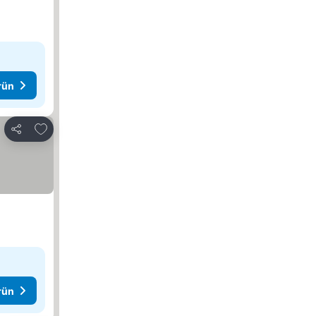
rün
Favorilerime ekle
Paylaş
rün