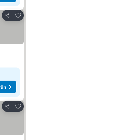
Favorilerime ekle
Paylaş
rün
Favorilerime ekle
Paylaş