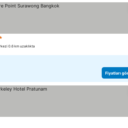
ız
rkezi 0.6 km uzaklıkta
Fiyatları gö