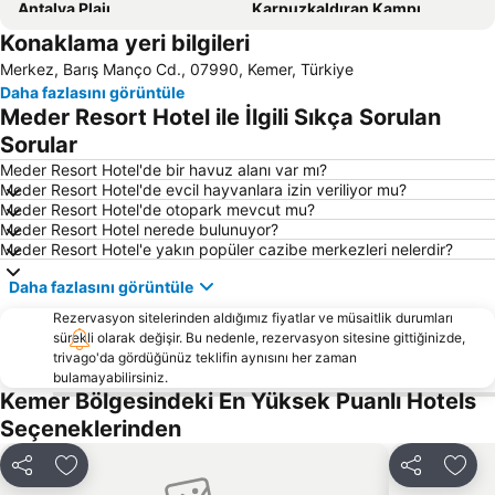
Antalya Plajı
Karpuzkaldıran Kampı
Konaklama yeri bilgileri
Kemer Merkez Batı Halk Plajı
Otogar Antalya
Merkez, Barış Manço Cd., 07990, Kemer, Türkiye
Antalya Fuar Merkezi
Setur Antalya Marina
Daha fazlasını görüntüle
Ayışığı Plajı
Gazipaşa Öğretmenevi Plajı
Meder Resort Hotel ile İlgili Sıkça Sorulan
Akdeniz Üniversitesi Tıp Fakültesi
Sarısu Halk Plajı
Sorular
Kaya Eagles Golf Club
Murat Paşa Cami
Meder Resort Hotel'de bir havuz alanı var mı?
Meder Resort Hotel'de evcil hayvanlara izin veriliyor mu?
Tekirova Beach
Kemer Marina Antalya
Meder Resort Hotel'de otopark mevcut mu?
Meder Resort Hotel nerede bulunuyor?
Akseki
Adalet Sarayı
Meder Resort Hotel'e yakın popüler cazibe merkezleri nelerdir?
Düden Şelalesi
Antalya Akvaryum
Daha fazlasını görüntüle
Turist Plajı
Atatürk Spor Salonu
Rezervasyon sitelerinden aldığımız fiyatlar ve müsaitlik durumları
Saklıkent Ski Resort
Lara Dido Plajı
sürekli olarak değişir. Bu nedenle, rezervasyon sitesine gittiğinizde,
trivago'da gördüğünüz teklifin aynısını her zaman
Göynük kanyonu
ForFun
bulamayabilirsiniz.
Beldibi Atatürk Parkı Halk Plajı
50th International Antalya Golden Orange Film Festival
Kemer Bölgesindeki En Yüksek Puanlı Hotels
Seçeneklerinden
Ayışığı Plajı
Mermerli Plajı
Çarşı Kemer
Saat Kulesi
Paylaş
Favorilerime ekle
Paylaş
Favo
Mardan Spor Kompleksi
Bagana At Kulübü