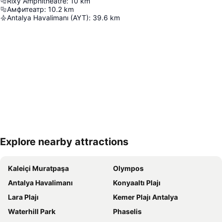
Rixy Amphitheatre
:
10
km
Амфитеатр
:
10.2
km
Antalya Havalimanı (AYT)
:
39.6
km
Explore nearby attractions
Haritayı genişlet
Kaleiçi Muratpaşa
Olympos
Antalya Havalimanı
Konyaaltı Plajı
Lara Plajı
Kemer Plajı Antalya
Waterhill Park
Phaselis