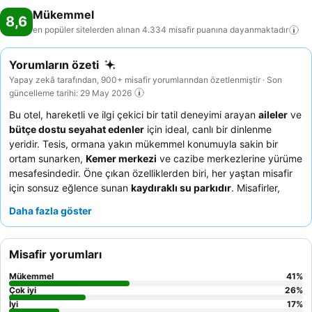
Mükemmel
8,6
en popüler sitelerden alınan 4.334 misafir puanına
dayanmaktadır
Yorumların özeti
Yapay zekâ tarafından, 900+ misafir yorumlarından özetlenmiştir · Son
güncelleme tarihi: 29 May 2026
Bu otel, hareketli ve ilgi çekici bir tatil deneyimi arayan
aileler
ve
bütçe dostu seyahat edenler
için ideal, canlı bir dinlenme
yeridir. Tesis, ormana yakın mükemmel konumuyla sakin bir
ortam sunarken,
Kemer merkezi
ve cazibe merkezlerine yürüme
mesafesindedir. Öne çıkan özelliklerden biri, her yaştan misafir
için sonsuz eğlence sunan
kaydıraklı su parkıdır
. Misafirler,
cana yakın ve ilgili personel
ile lezzetli, çeşitli yemekleri,
Daha fazla göster
özellikle de zengin kahvaltı büfesini sürekli olarak övmektedir.
Daha sakin bir deneyim için bahçe manzaralı bir oda talep
etmeyi düşünebilirsiniz.
Misafir yorumları
Mükemmel
41
%
Çok iyi
26
%
İyi
17
%