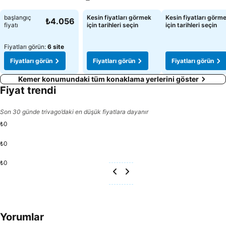
Fiyatları görün
Fiyatları görün
Fiyatları görün
başlangıç
Kesin fiyatları görmek
Kesin fiyatları görm
₺4.056
fiyatı
için tarihleri seçin
için tarihleri seçin
Fiyatları görün:
6 site
Fiyatları görün
Fiyatları görün
Fiyatları görün
Kemer konumundaki tüm konaklama yerlerini göster
Fiyat trendi
Son 30 günde trivago’daki en düşük fiyatlara dayanır
₺0
₺0
₺0
Yorumlar