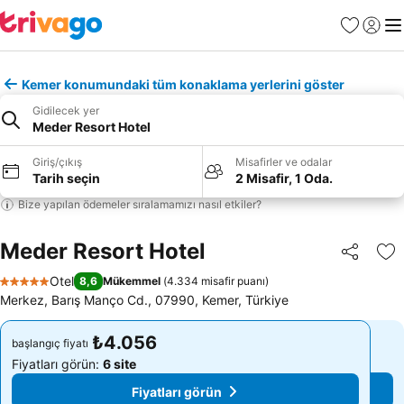
Favoriler
Giriş y
Me
Kemer konumundaki tüm konaklama yerlerini göster
Gidilecek yer
Meder Resort Hotel
Giriş/çıkış
Misafirler ve odalar
Tarih seçin
2 Misafir, 1 Oda.
Bize yapılan ödemeler sıralamamızı nasıl etkiler?
Meder Resort Hotel
Paylaş
Fa
Otel
8,6
Mükemmel
(
4.334 misafir puanı
)
5 Yıldız
Merkez, Barış Manço Cd., 07990, Kemer, Türkiye
₺4.056
₺4.056
başlangıç fiyatı
başlangıç fiyatı
Fiyatları görün:
6 site
Fiyatları görün:
6 site
Fiyatları görün
Fiyatları görün