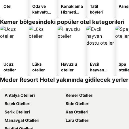
Otel
Oda ve
Konaklama
Tatil
Pans
kahvaltı
Hizmeti
köyleri
sunan
Verilen
Kemer bölgesindeki popüler otel kategorileri
oteller
Apart
Daire
Ucuz
Lüks
Havuzlu
Evcil
Spa
oteller
oteller
oteller
hayvan
otelle
dostu
Meder Resort Hotel yakınında gidilecek yerler
oteller
Antalya Otelleri
Kemer Otelleri
Belek Otelleri
Side Otelleri
Serik Otelleri
Kaş Otelleri
Manavgat Otelleri
Lara Otelleri
Beldibi Otelleri