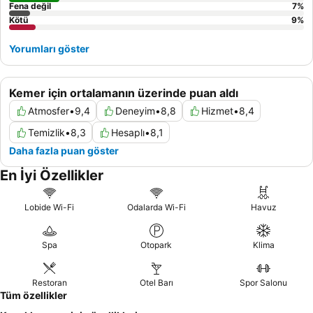
Fena değil
7
%
Kötü
9
%
Yorumları göster
Kemer için ortalamanın üzerinde puan aldı
Atmosfer
•
9,4
Deneyim
•
8,8
Hizmet
•
8,4
Temizlik
•
8,3
Hesaplı
•
8,1
Daha fazla puan göster
En İyi Özellikler
Lobide Wi-Fi
Odalarda Wi-Fi
Havuz
Spa
Otopark
Klima
Restoran
Otel Barı
Spor Salonu
Tüm özellikler