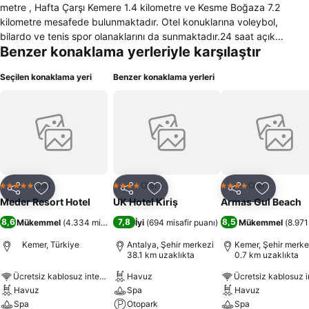
metre , Hafta Çarşı Kemere 1.4 kilometre ve Kesme Boğaza 7.2
kilometre mesafede bulunmaktadır. Otel konuklarına voleybol,
bilardo ve tenis spor olanaklarını da sunmaktadır.24 saat açık
Benzer konaklama yerleriyle karşılaştır
resepsiyon ve 24 saat açık oda servisi ile hizmet vermekte olan
Meder Resort Otelinin içerisinde restoran, bar,danışma ve lobi de
Seçilen konaklama yeri
Benzer konaklama yerleri
bulunmaktadır. Otel bünyesinde açık-kapalı yüzme havuzları,
güzellik merkezi, alış-veriş merkezi, teras, televizyon salonu ve
toplantı salonu bulundurmaktadır.Otele evcil hayvan girişi
yasaktır.Otel içerisinde yüksek hızda kablosuz internet erşimi olup
müştrilerin hizmetindedir.Otelin kendine ait otoparkı bulunmakta ve
konuklar ücretsiz bir şekilde faydalanmaktadırlar.Müşterilerin
istekleri doğrultusunda balkonlu odalar veya teraslı odalar hizmete
verilmektedir. 228 odası bulunan Meder Resort Otelinin tüm
Otel
Otel
Otel
5 Yıldız
4 Yıldız
4 Yıldız
Paylaş
Favorilerime ekle
Paylaş
Favorilerime ekle
Paylaş
Favoriler
odalarında klima , mini bar , çalışma masası ve güvenlik için küçük
Meder Resort Hotel
UK Hotel Kiriş
Armas Gul Beach
bir kasa bulunmaktadır. Ayrıca otelin tüm odalarının banyosunda duş
8,6
7,8
8,5
Mükemmel
(
4.334 misafir puanı
İyi
)
(
694 misafir puanı
)
Mükemmel
(
8.971
ve küvet bulunmaktadır. Televizyon ve kablo yayını tüm odalarda
kullanıcıların hizmetindedir.
Kemer, Türkiye
Antalya, Şehir merkezi
Kemer, Şehir merke
38.1 km uzaklıkta
0.7 km uzaklıkta
Ücretsiz kablosuz internet
Havuz
Havuz
Spa
Havuz
Spa
Otopark
Spa