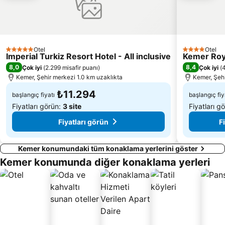
Aktur Lunapark
Kemer Merkez Doğu Halk Plajı
Kemer Limanı
Hadrian Kapısı
Anadolu Park
Migros
Otel
Otel
5 Yıldız
4 Yıldız
Imperial Turkiz Resort Hotel - All inclusive
Antalya Müzesi
Plaj Cafe
Kemer Roy
8,0
8,4
Çok iyi
(
2.299 misafir puanı
)
Çok iyi
(
4
Yanartaş Antalya
Karaalioğlu Parkı
Kemer, Şehir merkezi 1.0 km uzaklıkta
Kemer, Şehi
₺11.294
başlangıç fiyatı
başlangıç fiy
Fiyatları görün:
3 site
Fiyatları g
Fiyatları görün
F
Kemer konumundaki tüm konaklama yerlerini göster
Kemer konumunda diğer konaklama yerleri