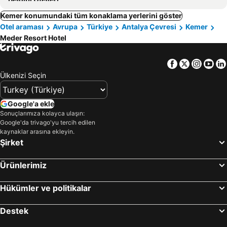
Kemer konumundaki tüm konaklama yerlerini göster
Otel araması
Avrupa
Türkiye
Antalya Çevresi
Kemer
Meder Resort Hotel
Facebook
Twitter
Insta
Yo
Ülkenizi Seçin
Google'a ekle
Sonuçlarımıza kolayca ulaşın:
Google'da trivago'yu tercih edilen
kaynaklar arasına ekleyin.
Şirket
Ürünlerimiz
Hükümler ve politikalar
Destek