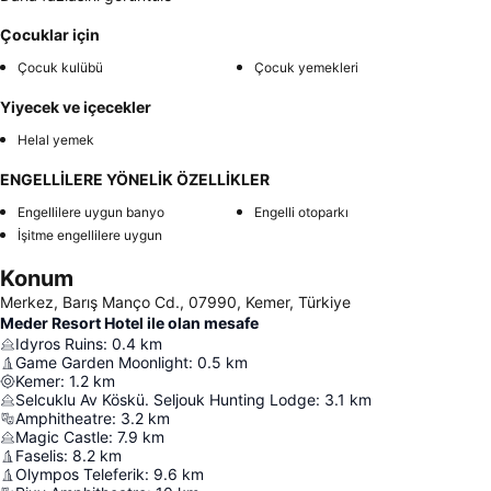
Çocuklar için
Çocuk kulübü
Çocuk yemekleri
Yiyecek ve içecekler
Helal yemek
ENGELLİLERE YÖNELİK ÖZELLİKLER
Engellilere uygun banyo
Engelli otoparkı
İşitme engellilere uygun
Konum
Merkez, Barış Manço Cd., 07990, Kemer, Türkiye
Meder Resort Hotel ile olan mesafe
Idyros Ruins
:
0.4
km
Game Garden Moonlight
:
0.5
km
Kemer
:
1.2
km
Selcuklu Av Köskü. Seljouk Hunting Lodge
:
3.1
km
Amphitheatre
:
3.2
km
Magic Castle
:
7.9
km
Faselis
:
8.2
km
Olympos Teleferik
:
9.6
km