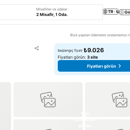
Misafirler ve odalar
TR · ₺
Gi
2 Misafir, 1 Oda.
Bize yapılan ödemeler sıralamamızı na
Favorilerime ekle
₺9.026
başlangıç fiyatı
Paylaş
Fiyatları görün:
3 site
Fiyatları görün