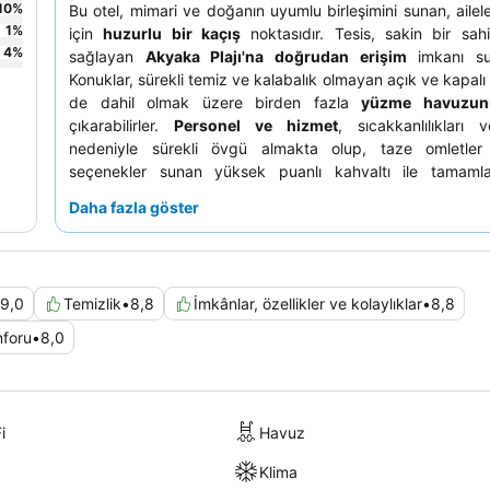
10
%
Bu otel, mimari ve doğanın uyumlu birleşimini sunan, ailele
1
%
için
huzurlu bir kaçış
noktasıdır. Tesis, sakin bir sah
4
%
sağlayan
Akyaka Plajı'na doğrudan erişim
imkanı su
Konuklar, sürekli temiz ve kalabalık olmayan açık ve kapalı
de dahil olmak üzere birden fazla
yüzme havuzun
çıkarabilirler.
Personel ve hizmet
, sıcakkanlılıkları 
nedeniyle sürekli övgü almakta olup, taze omletler 
seçenekler sunan yüksek puanlı kahvaltı ile tamamla
Gerçekten sürükleyici bir deneyim için, dereleri ve çe
Daha fazla göster
örtüsüyle geniş ve titizlikle bakımı yapılmış
bahçeleri
k
düşünebilirsiniz.
9,0
Temizlik
•
8,8
İmkânlar, özellikler ve kolaylıklar
•
8,8
foru
•
8,0
i
Havuz
Klima