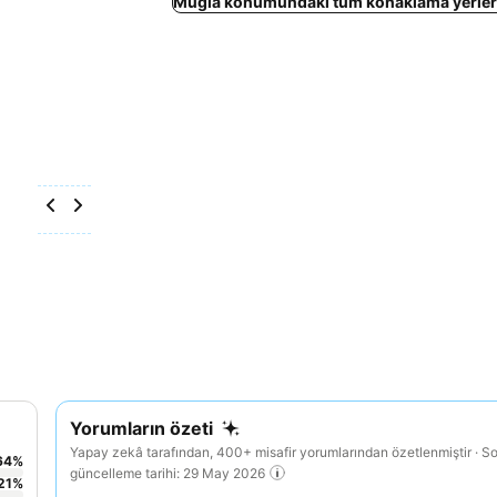
Muğla konumundaki tüm konaklama yerleri
Yorumların özeti
Yapay zekâ tarafından, 400+ misafir yorumlarından özetlenmiştir · S
64
%
güncelleme tarihi: 29 May 2026
21
%