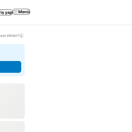
Menü
riş yap
sıl etkiler?