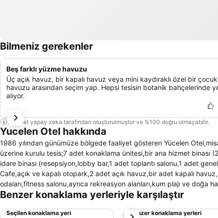
Bilmeniz gerekenler
Beş farklı yüzme havuzu
Üç açık havuz, bir kapalı havuz veya mini kaydıraklı özel bir çocuk
havuzu arasından seçim yap. Hepsi tesisin botanik bahçelerinde y
alıyor.
Bu özet yapay zeka tarafından oluşturulmuştur ve %100 doğru olmayabilir.
Yucelen Otel hakkında
1986 yılından günümüze bölgede faaliyet gösteren Yücelen Otel,misafirl
üzerine kurulu tesis;7 adet konaklama ünitesi,bir ana hizmet binası (2 
idare binası (resepsiyon,lobby bar,1 adet toplantı salonu,1 adet gen
Cafe,açık ve kapalı otopark,2 adet açık havuz,bir adet kapalı hav
odaları,fitness salonu,ayrıca rekreasyon alanları,kum plajı ve doğa harik
Benzer konaklama yerleriyle karşılaştır
Seçilen konaklama yeri
Benzer konaklama yerleri
sonraki