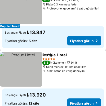
9,0
Mükemmel
7.029
Plaja 0.3 km mesafede
Profesyonel gece amfi tiyatro gösterileri
Fiya
Popüler Tercih
₺13.847
Başlangıç Fiyatı
Fiyatları görün:
5 site
Fiyatları görün
Perdue Hotel
Paylaş
Favorilerime ekle
Fiyatları görü
5 Yıldız
8,8
Mükemmel
941
Şehir merkezi 9.1 km uzaklıkta
Arazi safari ile varış deneyimi
Fiyatları gö
₺13.920
Başlangıç Fiyatı
Fiyatları görün:
12 site
Fiyatları görün