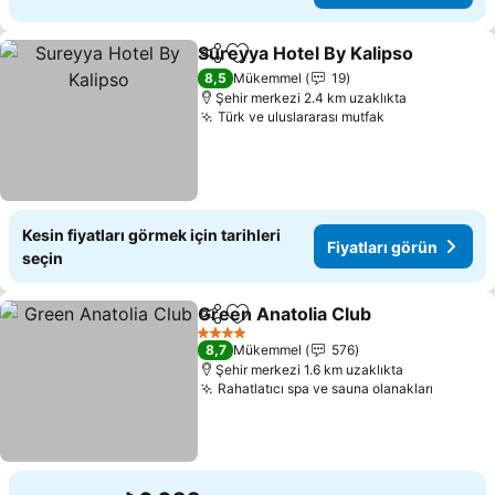
Sureyya Hotel By Kalipso
Paylaş
Favorilerime ekle
F
8,5
Mükemmel
19
Şehir merkezi 2.4 km uzaklıkta
Türk ve uluslararası mutfak
Fiyatları gör
Kesin fiyatları görmek için tarihleri
Fiyatları görün
seçin
Green Anatolia Club
Paylaş
Favorilerime ekle
Fiyatl
4 Yıldız
8,7
Mükemmel
576
Şehir merkezi 1.6 km uzaklıkta
Rahatlatıcı spa ve sauna olanakları
Fiyatla