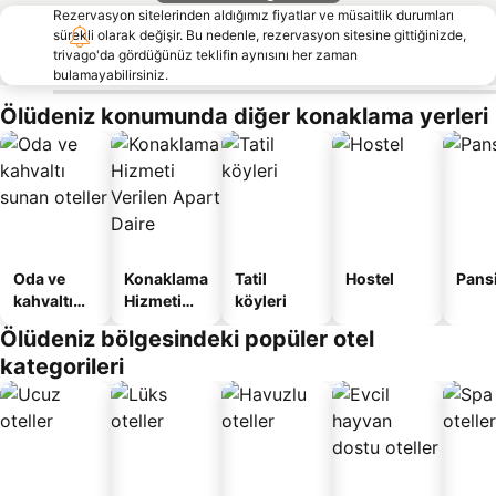
Rezervasyon sitelerinden aldığımız fiyatlar ve müsaitlik durumları
sürekli olarak değişir. Bu nedenle, rezervasyon sitesine gittiğinizde,
trivago'da gördüğünüz teklifin aynısını her zaman
bulamayabilirsiniz.
Ölüdeniz konumunda diğer konaklama yerleri
Oda ve
Konaklama
Tatil
Hostel
Pans
kahvaltı
Hizmeti
köyleri
sunan
Verilen
Ölüdeniz bölgesindeki popüler otel
oteller
Apart
kategorileri
Daire