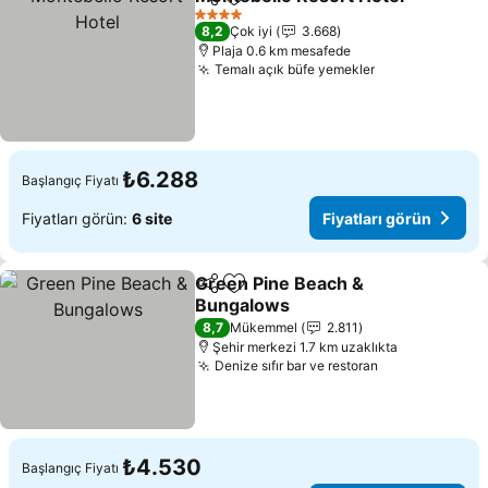
Paylaş
Favorilerime ekle
F
4 Yıldız
8,2
Çok iyi
3.668
Plaja 0.6 km mesafede
Temalı açık büfe yemekler
Fiyatları görü
₺6.288
Başlangıç Fiyatı
Fiyatları görün:
6 site
Fiyatları görün
Green Pine Beach &
Paylaş
Favorilerime ekle
Bungalows
Fiyatları görün
8,7
Mükemmel
2.811
Şehir merkezi 1.7 km uzaklıkta
Denize sıfır bar ve restoran
Fiyatları görü
₺4.530
Başlangıç Fiyatı