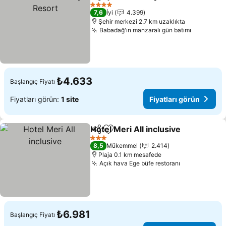
Paylaş
Favorilerime ekle
F
4 Yıldız
7,6
İyi
4.399
Şehir merkezi 2.7 km uzaklıkta
Babadağ'ın manzaralı gün batımı
Fiyatları
₺4.633
Başlangıç Fiyatı
Fiyatları görün:
1 site
Fiyatları görün
Hotel Meri All inclusive
Paylaş
Favorilerime ekle
Fiy
3 Yıldız
8,5
Mükemmel
2.414
Plaja 0.1 km mesafede
Açık hava Ege büfe restoranı
Fiyatları gö
₺6.981
Başlangıç Fiyatı