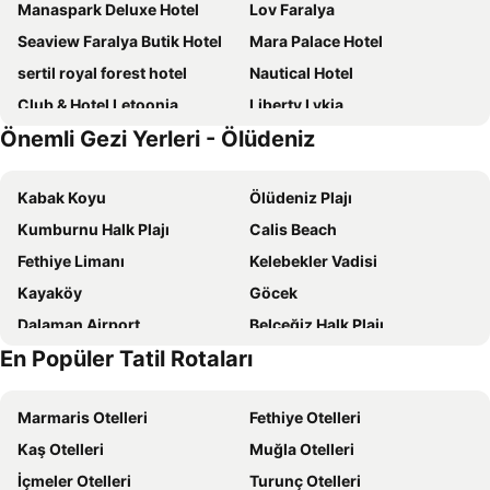
Manaspark Deluxe Hotel
Lov Faralya
Seaview Faralya Butik Hotel
Mara Palace Hotel
sertil royal forest hotel
Nautical Hotel
Club & Hotel Letoonia
Liberty Lykia
Önemli Gezi Yerleri - Ölüdeniz
Yacht Classic Hotel - Boutique Class
Garcia Resort & Spa
Hotel Barlas Fethiye
Hillside Beach Club
Kabak Koyu
Ölüdeniz Plajı
Akra Fethiye Tui Blue Sensatori
Katre Hotel Oludeniz
Kumburnu Halk Plajı
Calis Beach
Flamingo Hotel & Spa - Pet Friendly
S3 Seahorse Beach Club
Fethiye Limanı
Kelebekler Vadisi
Cennet Life Hotel
Sundia By Liberty Oludeniz
Kayaköy
Göcek
Faralya Yörük Evi Suite
Dove Apart Hotel
Dalaman Airport
Belceğiz Halk Plajı
Boncuklu Otel
Hotel Manzara
En Popüler Tatil Rotaları
Patara Plajı
Yanıklar
Hotel Meri All inclusive
Montebello Resort Hotel
Saklıkent Kanyonu
Kalkan Halk Plajı
Sundia By Liberty Suncity
Oyster Residences - Ölüdeniz - Adult Only
Marmaris Otelleri
Fethiye Otelleri
Sarsala Koyu
Çiftlik
Yacht Boheme Hotel-Boutique Class - Adults Only +16
Sugar Beach Club
Kaş Otelleri
Muğla Otelleri
Göcek Club Marina
Göcek Belediye Marina
Katranci Park Hotel
Pink Palace Hotel
İçmeler Otelleri
Turunç Otelleri
Çamköy
Kalamar Beach Club
Liberty Signa
Orka Sunlife Resort Hotel & Aquapark