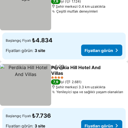
7,9
İyi
1.124
Şehir merkezi 0.4 km uzaklıkta
Çeşitli mutfak deneyimleri
Fiyatları görü
₺4.834
Başlangıç Fiyatı
Fiyatları görün:
3 site
Fiyatları görün
Perdikia Hill Hotel And
Paylaş
Favorilerime ekle
Villas
Fiyatları görün
4 Yıldız
7,9
İyi
2.681
Şehir merkezi 3.3 km uzaklıkta
Yenileyici spa ve sağlıklı yaşam olanakları
Fi
₺7.736
Başlangıç Fiyatı
Fiyatları görün:
3 site
Fiyatları görün