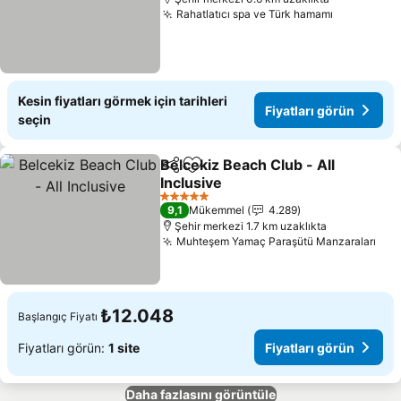
Rahatlatıcı spa ve Türk hamamı
Fiyatları 
Kesin fiyatları görmek için tarihleri
Fiyatları görün
seçin
Belcekiz Beach Club - All
Paylaş
Favorilerime ekle
Inclusive
Fiyatları görün
5 Yıldız
9,1
Mükemmel
4.289
Şehir merkezi 1.7 km uzaklıkta
Muhteşem Yamaç Paraşütü Manzaraları
Fiy
₺12.048
Başlangıç Fiyatı
Fiyatları görün:
1 site
Fiyatları görün
Daha fazlasını görüntüle