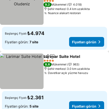
Fiyatları görün
4 Yıldız
9,2
Mükemmel
4.018
Şehir merkezi 0.4 km uzaklıkta
Nuance alakart restoran
Fiyatları görün
₺4.974
Başlangıç Fiyatı
Fiyatları görün:
7 site
Fiyatları görün
Larimar Suite Hotel
Paylaş
Favorilerime ekle
Fiyatla
4 Yıldız
8,8
Mükemmel
963
Şehir merkezi 3.0 km uzaklıkta
Davetkar açık yüzme havuzu
Fiyatları g
₺2.361
Başlangıç Fiyatı
Fiyatları görün:
5 site
Fiyatları görün