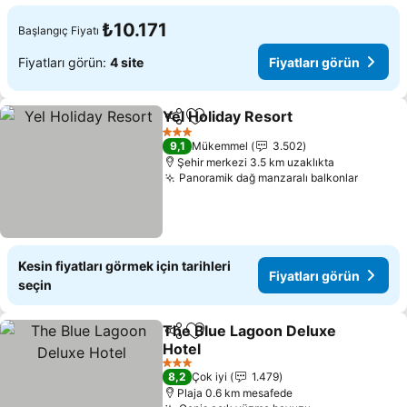
₺10.171
Başlangıç Fiyatı
Fiyatları görün:
4 site
Fiyatları görün
Yel Holiday Resort
Paylaş
Favorilerime ekle
Fiyatlar
3 Yıldız
9,1
Mükemmel
3.502
Şehir merkezi 3.5 km uzaklıkta
Panoramik dağ manzaralı balkonlar
Fiyatla
Kesin fiyatları görmek için tarihleri
Fiyatları görün
seçin
The Blue Lagoon Deluxe
Paylaş
Favorilerime ekle
Hotel
Fiyatları görün
3 Yıldız
8,2
Çok iyi
1.479
Plaja 0.6 km mesafede