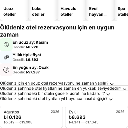
Ucuz
Lüks
Havuzlu
Evcil
Spa
oteller
oteller
oteller
hayvan
otelle
dostu
oteller
Ölüdeniz otel rezervasyonu için en uygun
zaman
En ucuz ay: Kasım
Gecelik
₺6.220
Yıllık tipik fiyat
Gecelik
₺9.393
En yoğun ay: Ocak
Gecelik
₺57.287
Ölüdeniz Hakkında Sıkça Sorulan Sorular
Ölüdeniz için en ucuz otel rezervasyonu ne zaman yapılır?
Ölüdeniz şehrinde otel fiyatları ne zaman en yüksek seviyededir?
Ölüdeniz şehrindeki bir otelin gecelik ücreti ne kadardır?
Ölüdeniz şehrindeki otel fiyatları yıl boyunca nasıl değişir?
Ağustos
2026
Eylül
2026
₺10.126
₺8.693
₺5.519
—
₺19.908
₺4.341
—
₺17.045