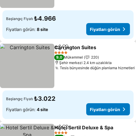
₺4.966
Başlangıç Fiyatı
Fiyatları görün:
8 site
Fiyatları görün
Carrington Suites
Paylaş
Favorilerime ekle
Fiyatları
4 Yıldız
9,0
Mükemmel
220
Şehir merkezi 2.4 km uzaklıkta
Tesis bünyesinde düğün planlama hizmetleri
₺3.022
Başlangıç Fiyatı
Fiyatları görün:
4 site
Fiyatları görün
Hotel Sertil Deluxe & Spa
Paylaş
Favorilerime ekle
F
4 Yıldız