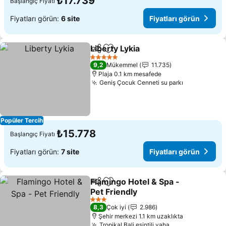
₺17.739
Başlangıç Fiyatı
Fiyatları görün:
6 site
Fiyatları görün
Liberty Lykia
Paylaş
Favorilerime ekle
Fiyatları görü
5 Yıldız
9,2
Mükemmel
11.735
Plaja 0.1 km mesafede
Geniş Çocuk Cenneti su parkı
Fiyatları g
Popüler Tercih
₺15.778
Başlangıç Fiyatı
Fiyatları görün:
7 site
Fiyatları görün
Flamingo Hotel & Spa -
Paylaş
Favorilerime ekle
Pet Friendly
Fiyatları görün
3 Yıldız
8,3
Çok iyi
2.986
Şehir merkezi 1.1 km uzaklıkta
Tropikal Bali esintili vaha