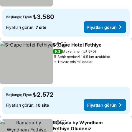
₺3.580
Başlangıç Fiyatı
Fiyatları görün:
7 site
Fiyatları görün
S-Cape Hotel Fethiye
Paylaş
Favorilerime ekle
Fiyat
9,3
Mükemmel
670
Şehir merkezi 14.5 km uzaklıkta
Havuz erişimli odalar
Fiyatları görün
₺2.572
Başlangıç Fiyatı
Fiyatları görün:
10 site
Fiyatları görün
Ramada by Wyndham
Paylaş
Favorilerime ekle
Fethiye Oludeniz