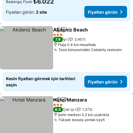
₺6.022
Başlangıç Fiyatı
Fiyatları görün:
2 site
Fiyatları görün
Akdeniz Beach
Paylaş
Favorilerime ekle
Fiyatları gö
3 Yıldız
7,9
İyi
2.407
Plaja 0.4 km mesafede
Tesis bünyesindeki Celebrity restoranı
Fiyat
Kesin fiyatları görmek için tarihleri
Fiyatları görün
seçin
Hotel Manzara
Paylaş
Favorilerime ekle
Fiyatları gö
3 Yıldız
8,0
Çok iyi
1.372
Şehir merkezi 0.2 km uzaklıkta
Yüksek terasta yemek keyfi
Fiyatları gör