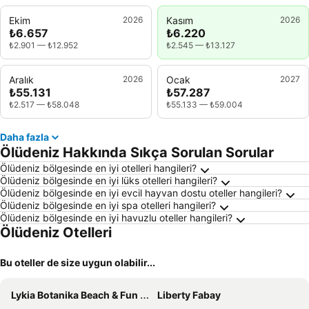
Ekim
2026
Kasım
2026
₺6.657
₺6.220
₺2.901
—
₺12.952
₺2.545
—
₺13.127
Aralık
2026
Ocak
2027
₺55.131
₺57.287
₺2.517
—
₺58.048
₺55.133
—
₺59.004
Daha fazla
Ölüdeniz Hakkında Sıkça Sorulan Sorular
Ölüdeniz bölgesinde en iyi otelleri hangileri?
Ölüdeniz bölgesinde en iyi lüks otelleri hangileri?
Ölüdeniz bölgesinde en iyi evcil hayvan dostu oteller hangileri?
Ölüdeniz bölgesinde en iyi spa otelleri hangileri?
Ölüdeniz bölgesinde en iyi havuzlu oteller hangileri?
Ölüdeniz Otelleri
Bu oteller de size uygun olabilir...
Lykia Botanika Beach & Fun Club
Liberty Fabay