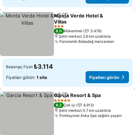
Monta Verde Hotel &
Paylaş
Favorilerime ekle
Villas
Fiyatları görün
3 Yıldız
9,0
Mükemmel
3.476
Şehir merkezi 2.6 km uzaklıkta
Panoramik Babadağ manzaraları
Fiyatları
₺3.114
Başlangıç Fiyatı
Fiyatları görün:
1 site
Fiyatları görün
Garcia Resort & Spa
Paylaş
Favorilerime ekle
Fiyatl
5 Yıldız
8,2
Çok iyi
6.913
Şehir merkezi 0.7 km uzaklıkta
Profesyonel Anka Spa sağlıklı yaşam
Fiyatl