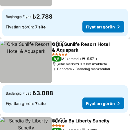
₺2.788
Başlangıç Fiyatı
Fiyatları görün:
7 site
Fiyatları görün
Orka Sunlife Resort Hotel
Paylaş
Favorilerime ekle
& Aquapark
Fiyatları görün
5 Yıldız
8,5
Mükemmel
5.571
Şehir merkezi 0.3 km uzaklıkta
Panoramik Babadağ manzaraları
Fiyatları
₺3.088
Başlangıç Fiyatı
Fiyatları görün:
7 site
Fiyatları görün
Sundia By Liberty Suncity
Paylaş
Favorilerime ekle
F
4 Yıldız