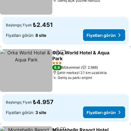
Geniş açık yüzme havuzu
Fiyatları görü
₺2.451
Başlangıç Fiyatı
Fiyatları görün:
8 site
Fiyatları görün
Orka World Hotel & Aqua
Paylaş
Favorilerime ekle
Park
Fiyatları görün
3 Yıldız
8,8
Mükemmel
2.966
Şehir merkezi 2.1 km uzaklıkta
Geniş su parkı erişimi
Fiyatları görün
₺4.957
Başlangıç Fiyatı
Fiyatları görün:
3 site
Fiyatları görün
Montebello Resort Hotel