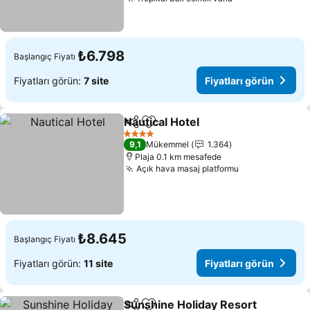
Fiyatları görün
₺6.798
Başlangıç Fiyatı
Fiyatları görün:
7 site
Fiyatları görün
Nautical Hotel
Paylaş
Favorilerime ekle
Fiyatları gör
4 Yıldız
9,1
Mükemmel
1.364
Plaja 0.1 km mesafede
Açık hava masaj platformu
Fiyatları görü
₺8.645
Başlangıç Fiyatı
Fiyatları görün:
11 site
Fiyatları görün
Sunshine Holiday Resort