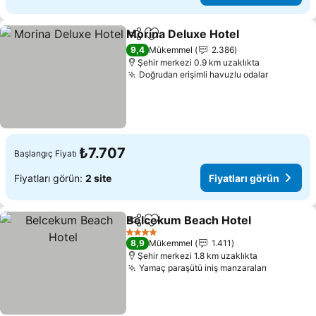
Morina Deluxe Hotel
Paylaş
Favorilerime ekle
Fiyatl
9,4
Mükemmel
2.386
Şehir merkezi 0.9 km uzaklıkta
Doğrudan erişimli havuzlu odalar
Fiyatları
₺7.707
Başlangıç Fiyatı
Fiyatları görün:
2 site
Fiyatları görün
Belcekum Beach Hotel
Paylaş
Favorilerime ekle
Fiy
4 Yıldız
8,9
Mükemmel
1.411
Şehir merkezi 1.8 km uzaklıkta
Yamaç paraşütü iniş manzaraları
Fiyatları