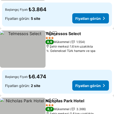
₺3.864
Başlangıç Fiyatı
Fiyatları görün:
5 site
Fiyatları görün
Telmessos Select
Paylaş
Favorilerime ekle
Fiyatları
3 Yıldız
8,9
Mükemmel
1.554
Şehir merkezi 1.6 km uzaklıkta
Geleneksel Türk hamamı ve spa
Fiyatları 
₺6.474
Başlangıç Fiyatı
Fiyatları görün:
2 site
Fiyatları görün
Nicholas Park Hotel
Paylaş
Favorilerime ekle
Fiyatla
3 Yıldız
8,7
Mükemmel
3.366
Şehir merkezi 0.6 km uzaklıkta