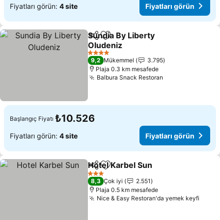
Fiyatları görün:
4 site
Fiyatları görün
Sundia By Liberty
Paylaş
Favorilerime ekle
Oludeniz
Fiyatları görün
4 Yıldız
9,2
Mükemmel
3.795
Plaja 0.3 km mesafede
Balbura Snack Restoran
Fiyatları görün
₺10.526
Başlangıç Fiyatı
Fiyatları görün:
4 site
Fiyatları görün
Hotel Karbel Sun
Paylaş
Favorilerime ekle
Fiyatları 
3 Yıldız
8,3
Çok iyi
2.551
Plaja 0.5 km mesafede
Nice & Easy Restoran'da yemek keyfi
Fiyat