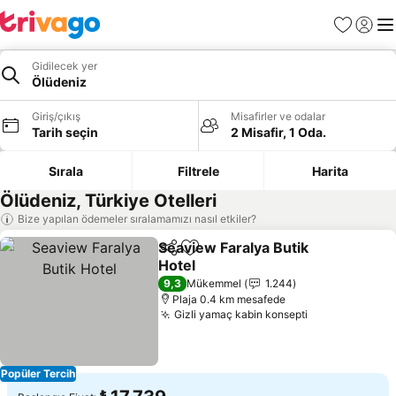
Favoriler
Giriş y
Me
Gidilecek yer
Ölüdeniz
Giriş/çıkış
Misafirler ve odalar
Tarih seçin
2 Misafir, 1 Oda.
Sırala
Filtrele
Harita
Ölüdeniz, Türkiye Otelleri
Bize yapılan ödemeler sıralamamızı nasıl etkiler?
Seaview Faralya Butik
Paylaş
Favorilerime ekle
Hotel
Fiyatları görün
9,3
Mükemmel
1.244
Plaja 0.4 km mesafede
Gizli yamaç kabin konsepti
Fiyatları gör
Popüler Tercih