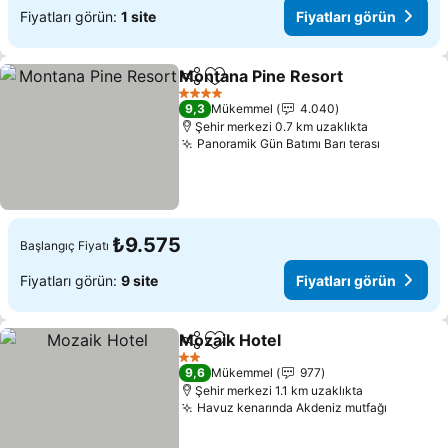
Fiyatları görün:
1 site
Fiyatları görün
Montana Pine Resort
Paylaş
Favorilerime ekle
Fiyat
4 Yıldız
9,3
Mükemmel
4.040
Şehir merkezi 0.7 km uzaklıkta
Panoramik Gün Batımı Barı terası
Fiyatları
₺9.575
Başlangıç Fiyatı
Fiyatları görün:
9 site
Fiyatları görün
Mozaik Hotel
Paylaş
Favorilerime ekle
Fiyatları görü
2 Yıldız
9,6
Mükemmel
977
Şehir merkezi 1.1 km uzaklıkta
Havuz kenarında Akdeniz mutfağı
Fiyatlar