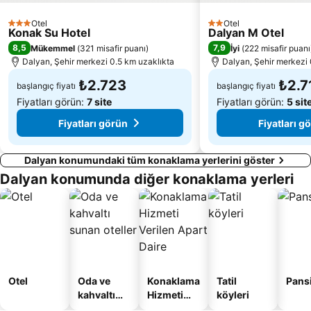
Skopea Marina
İbrahim Ağa Cami
Otel
Otel
3 Yıldız
2 Yıldız
Konak Su Hotel
Dalyan M Otel
8,5
7,9
Mükemmel
(
321 misafir puanı
)
İyi
(
222 misafir puanı
Dalyan, Şehir merkezi 0.5 km uzaklıkta
Dalyan, Şehir merkezi 
₺2.723
₺2.7
başlangıç fiyatı
başlangıç fiyatı
Fiyatları görün:
7 site
Fiyatları görün:
5 sit
Fiyatları görün
Fiyatları g
Dalyan konumundaki tüm konaklama yerlerini göster
Dalyan konumunda diğer konaklama yerleri
Otel
Oda ve
Konaklama
Tatil
Pans
kahvaltı
Hizmeti
köyleri
sunan
Verilen