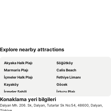
Explore nearby attractions
Haritayı genişlet
Akyaka Halk Plajı
Söğütköy
Marmaris Plajı
Calis Beach
İçmeler Halk Plajı
Fethiye Limanı
Kayaköy
Göcek
İçmeler Sahili
İztuzu Plajı
Konaklama yeri bilgileri
Kötekli
Kızkumu Plajı
Dalyan Mh. 206. Sk, Dalyan, Tutarlar Sk No:54, 48600, Dalyan,
Sultaniye Kaplıcaları
Dalaman Airport
Türkiye