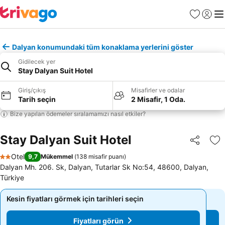
Favoriler
Giriş y
Me
Dalyan konumundaki tüm konaklama yerlerini göster
Gidilecek yer
Stay Dalyan Suit Hotel
Giriş/çıkış
Misafirler ve odalar
Tarih seçin
2 Misafir, 1 Oda.
Bize yapılan ödemeler sıralamamızı nasıl etkiler?
Stay Dalyan Suit Hotel
Paylaş
Fa
Otel
9,7
Mükemmel
(
138 misafir puanı
)
2 Yıldız
Dalyan Mh. 206. Sk, Dalyan, Tutarlar Sk No:54, 48600, Dalyan,
Türkiye
Kesin fiyatları görmek için tarihleri seçin
Kesin fiyatları görmek için tarihleri seçin
Fiyatları görün
Fiyatları görün