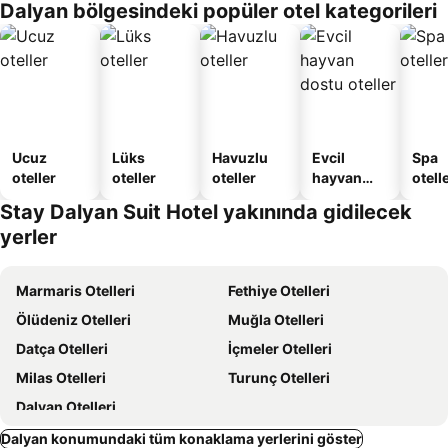
Dalyan bölgesindeki popüler otel kategorileri
oteller
Apart
Daire
Ucuz
Lüks
Havuzlu
Evcil
Spa
oteller
oteller
oteller
hayvan
otelle
dostu
Stay Dalyan Suit Hotel yakınında gidilecek
oteller
yerler
Marmaris Otelleri
Fethiye Otelleri
Ölüdeniz Otelleri
Muğla Otelleri
Datça Otelleri
İçmeler Otelleri
Milas Otelleri
Turunç Otelleri
Dalyan Otelleri
Dalyan konumundaki tüm konaklama yerlerini göster