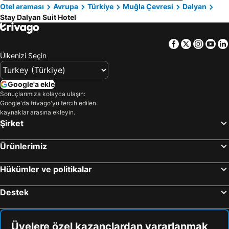
Otel araması
Avrupa
Türkiye
Muğla Çevresi
Dalyan
Stay Dalyan Suit Hotel
Facebook
Twitter
Insta
Yo
Ülkenizi Seçin
Google'a ekle
Sonuçlarımıza kolayca ulaşın:
Google'da trivago'yu tercih edilen
kaynaklar arasına ekleyin.
Şirket
Ürünlerimiz
Hükümler ve politikalar
Destek
Üyelere özel kazançlardan yararlanmak