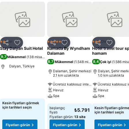
Otel
Otel
Otel
2 Yıldız
5 Yıldız
3 Yıldız
Paylaş
Favorilerime ekle
Paylaş
Favorilerime ekle
Paylaş
Favoriler
Stay Dalyan Suit Hotel
Ramada By Wyndham
Hotel travel tour s
Dalaman
hamam
9,7
Mükemmel
(
138 misafir puanı
)
8,7
8,4
Mükemmel
(
1.548 misafir puanı
Çok iyi
)
(
1.586 misa
Dalyan, Türkiye
Dalaman, Şehir merkezi
Dalyan, Şehir merk
2.1 km uzaklıkta
1.0 km uzaklıkta
Fiyatları görün
Ücretsiz kablosuz internet
Havuz
Havuz
Spa
Spa
Kesin fiyatları görmek
Fiyatları görün
Fiyatları görün
için tarihleri seçin
başlangıç
Kesin fiyatları görm
₺5.791
fiyatı
için tarihleri seçin
Fiyatları görün:
13 site
Fiyatları görün
Fiyatları görün
Fiyatları görün