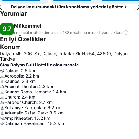
Dalyan konumundaki tüm konaklama yerlerini göster
Yorumlar
Mükemmel
9,7
en popüler sitelerden alınan 138 misafir puanına
dayanmaktadır
En İyi Özellikler
Konum
Dalyan Mh. 206. Sk, Dalyan, Tutarlar Sk No:54, 48600, Dalyan,
Türkiye
Stay Dalyan Suit Hotel ile olan mesafe
Dalyan
:
0.6
km
Acropolis
:
2.2
km
Kaunos
:
2.3
km
Ancient Theater
:
2.3
km
Kaunos Roma Hamamı
:
2.4
km
Church
:
2.4
km
Harbour Church
:
2.7
km
Sultaniye Kaplıcaları
:
6.2
km
Adrenalin Safari Park
:
8.6
km
Amphitheater
:
15.2
km
Dalaman Havalimanı
:
18.2
km