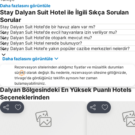
Marmaris Limanı
Turunc Halk Plajı
Daha fazlasını görüntüle
Stay Dalyan Suit Hotel ile İlgili Sıkça Sorulan
Yanıklar
Sedir Adası
Sorular
Barlar Sokağı
Köyceğiz-Göl
Stay Dalyan Suit Hotel'de bir havuz alanı var mı?
Aqua Dream Su Parkı
Sarsala Koyu
Stay Dalyan Suit Hotel'de evcil hayvanlara izin veriliyor mu?
Stay Dalyan Suit Hotel'de otopark mevcut mu?
Bördübet
Muğla Otobüs Terminali
Stay Dalyan Suit Hotel nerede bulunuyor?
Akyaka Tren Garı
Sea Turtle Research Rescue and Rehabilitation Centre
Stay Dalyan Suit Hotel'e yakın popüler cazibe merkezleri nelerdir?
Marmaris Yacht Marina
Marmaris Kalesi
Daha fazlasını görüntüle
Mersin Limanı
Çiftlik
Rezervasyon sitelerinden aldığımız fiyatlar ve müsaitlik durumları
Göcek Club Marina
Göcek Belediye Marina
sürekli olarak değişir. Bu nedenle, rezervasyon sitesine gittiğinizde,
trivago'da gördüğünüz teklifin aynısını her zaman
Atlantis Su Parkı
Blue Point Plajı
bulamayabilirsiniz.
Dalyan Bölgesindeki En Yüksek Puanlı Hotels
Ece Saray Marina
Club Mistral Martı Marina Halk Plajı
Seçeneklerinden
Marmaris Otobüs Terminali
Caretta Caretta Dalyan Culture and Tourism Festival
Netsel Marina Marmaris
Dalyanağzı
Paylaş
Favorilerime ekle
Paylaş
Favorilerime 
Marmaris fountain
Kaunos
Kaya Mezarları
Dalyan Camii
Tlos
Kapalıçarşı