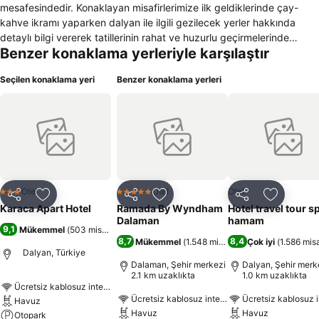
mesafesindedir. Konaklayan misafirlerimize ilk geldiklerinde çay-
kahve ikramı yaparken dalyan ile ilgili gezilecek yerler hakkında
detaylı bilgi vererek tatillerinin rahat ve huzurlu geçirmelerinde
Benzer konaklama yerleriyle karşılaştır
yardımcı olmaktayız.
Seçilen konaklama yeri
Benzer konaklama yerleri
Otel
Otel
Otel
3 Yıldız
5 Yıldız
Paylaş
Favorilerime ekle
Paylaş
Favorilerime ekle
Paylaş
Favoriler
Karaca Apart Hotel
Ramada By Wyndham
Hotel travel tour s
Dalaman
hamam
9,1
Mükemmel
(
503 misafir puanı
)
8,7
8,4
Mükemmel
(
1.548 misafir puanı
Çok iyi
)
(
1.586 misa
Dalyan, Türkiye
Dalaman, Şehir merkezi
Dalyan, Şehir merk
2.1 km uzaklıkta
1.0 km uzaklıkta
Ücretsiz kablosuz internet
Ücretsiz kablosuz internet
Ücretsiz kablosuz i
Havuz
Havuz
Havuz
Otopark