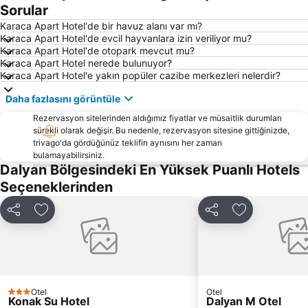
Yanıklar
Sedir Adası
Sorular
Barlar Sokağı
Köyceğiz-Göl
Karaca Apart Hotel'de bir havuz alanı var mı?
Karaca Apart Hotel'de evcil hayvanlara izin veriliyor mu?
Aqua Dream Su Parkı
Sarsala Koyu
Karaca Apart Hotel'de otopark mevcut mu?
Karaca Apart Hotel nerede bulunuyor?
Bördübet
Muğla Otobüs Terminali
Karaca Apart Hotel'e yakın popüler cazibe merkezleri nelerdir?
Akyaka Tren Garı
Sea Turtle Research Rescue and Rehabilitation Centre
Daha fazlasını görüntüle
Marmaris Yacht Marina
Marmaris Kalesi
Rezervasyon sitelerinden aldığımız fiyatlar ve müsaitlik durumları
Mersin Limanı
Çiftlik
sürekli olarak değişir. Bu nedenle, rezervasyon sitesine gittiğinizde,
trivago'da gördüğünüz teklifin aynısını her zaman
Göcek Club Marina
Göcek Belediye Marina
bulamayabilirsiniz.
Atlantis Su Parkı
Blue Point Plajı
Dalyan Bölgesindeki En Yüksek Puanlı Hotels
Seçeneklerinden
Ece Saray Marina
Club Mistral Martı Marina Halk Plajı
Marmaris Otobüs Terminali
Caretta Caretta Dalyan Culture and Tourism Festival
Paylaş
Favorilerime ekle
Paylaş
Favorilerime 
Netsel Marina Marmaris
Dalyanağzı
Marmaris fountain
Kaunos
Kaya Mezarları
Dalyan Camii
Tlos
Kapalıçarşı
Otel
Otel
3 Yıldız
Konak Su Hotel
Dalyan M Otel
Skopea Marina
İbrahim Ağa Cami