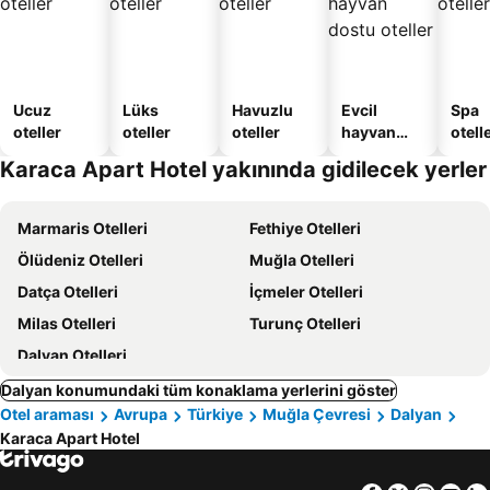
Ucuz
Lüks
Havuzlu
Evcil
Spa
oteller
oteller
oteller
hayvan
otelle
dostu
Karaca Apart Hotel yakınında gidilecek yerler
oteller
Marmaris Otelleri
Fethiye Otelleri
Ölüdeniz Otelleri
Muğla Otelleri
Datça Otelleri
İçmeler Otelleri
Milas Otelleri
Turunç Otelleri
Dalyan Otelleri
Dalyan konumundaki tüm konaklama yerlerini göster
Otel araması
Avrupa
Türkiye
Muğla Çevresi
Dalyan
Karaca Apart Hotel