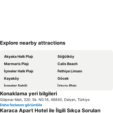
Explore nearby attractions
Haritayı genişlet
Akyaka Halk Plajı
Söğütköy
Marmaris Plajı
Calis Beach
İçmeler Halk Plajı
Fethiye Limanı
Kayaköy
Göcek
İçmeler Sahili
İztuzu Plajı
Konaklama yeri bilgileri
Kötekli
Kızkumu Plajı
Gülpınar Mah, 320. Sk. N0:16, 48840, Dalyan, Türkiye
Sultaniye Kaplıcaları
Dalaman Airport
Daha fazlasını görüntüle
Marmaris Limanı
Turunc Halk Plajı
Karaca Apart Hotel ile İlgili Sıkça Sorulan