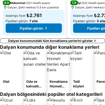
8,5
7,9
Mükemmel
(
321 misafir puanı
)
İyi
(
222 misafir puanı
Dalyan, Şehir merkezi 0.5 km uzaklıkta
Dalyan, Şehir merkezi 
₺2.761
₺2.7
başlangıç fiyatı
başlangıç fiyatı
Fiyatları görün:
7 site
Fiyatları görün:
5 sit
Fiyatları görün
Fiyatları g
Dalyan konumundaki tüm konaklama yerlerini göster
Dalyan konumunda diğer konaklama yerleri
Otel
Oda ve
Konaklama
Tatil
Pans
kahvaltı
Hizmeti
köyleri
sunan
Verilen
Dalyan bölgesindeki popüler otel kategorileri
oteller
Apart
Daire