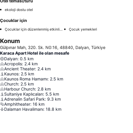
Otel teması/türü
ekoloji dostu otel
Çocuklar için
Çocuklar için düzenlenmiş etkinlikler
Çocuk yemekleri
Konum
Gülpınar Mah, 320. Sk. N0:16, 48840, Dalyan, Türkiye
Karaca Apart Hotel ile olan mesafe
Dalyan
:
0.5
km
Acropolis
:
2.4
km
Ancient Theater
:
2.4
km
Kaunos
:
2.5
km
Kaunos Roma Hamamı
:
2.5
km
Church
:
2.5
km
Harbour Church
:
2.8
km
Sultaniye Kaplıcaları
:
5.5
km
Adrenalin Safari Park
:
9.3
km
Amphitheater
:
16
km
Dalaman Havalimanı
:
18.8
km