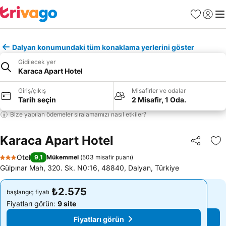
Favoriler
Giriş y
Me
Dalyan konumundaki tüm konaklama yerlerini göster
Gidilecek yer
Karaca Apart Hotel
Giriş/çıkış
Misafirler ve odalar
Tarih seçin
2 Misafir, 1 Oda.
Bize yapılan ödemeler sıralamamızı nasıl etkiler?
Karaca Apart Hotel
Paylaş
Fa
Otel
9,1
Mükemmel
(
503 misafir puanı
)
3 Yıldız
Gülpınar Mah, 320. Sk. N0:16, 48840, Dalyan, Türkiye
₺2.575
₺2.575
başlangıç fiyatı
başlangıç fiyatı
Fiyatları görün:
9 site
Fiyatları görün:
9 site
Fiyatları görün
Fiyatları görün