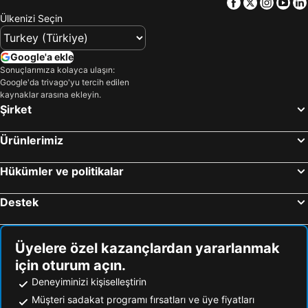
Facebook
Twitter
Insta
Yo
Ülkenizi Seçin
Google'a ekle
Sonuçlarımıza kolayca ulaşın:
Google'da trivago'yu tercih edilen
kaynaklar arasına ekleyin.
Şirket
Ürünlerimiz
Hükümler ve politikalar
Destek
Üyelere özel kazançlardan yararlanmak
için oturum açın.
Deneyiminizi kişiselleştirin
Müşteri sadakat programı fırsatları ve üye fiyatları