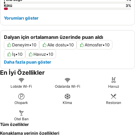
Kötü
3
%
Yorumları göster
Dalyan için ortalamanın üzerinde puan aldı
Deneyim
•
10
Aile dostu
•
10
Atmosfer
•
10
İş
•
10
Havuz
•
10
Daha fazla puan göster
En İyi Özellikler
Lobide Wi-Fi
Odalarda Wi-Fi
Havuz
Otopark
Klima
Restoran
Otel Barı
Tüm özellikler
Konaklama yerinin özellikleri