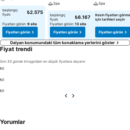
Spa
Spa
başlangıç
₺2.575
fiyatı
başlangıç
Kesin fiyatları görm
₺6.167
fiyatı
için tarihleri seçin
Fiyatları görün:
9 site
Fiyatları görün:
13 site
Fiyatları görün
Fiyatları görün
Fiyatları görün
Dalyan konumundaki tüm konaklama yerlerini göster
Fiyat trendi
Son 30 günde trivago’daki en düşük fiyatlara dayanır
₺0
₺0
₺0
Yorumlar