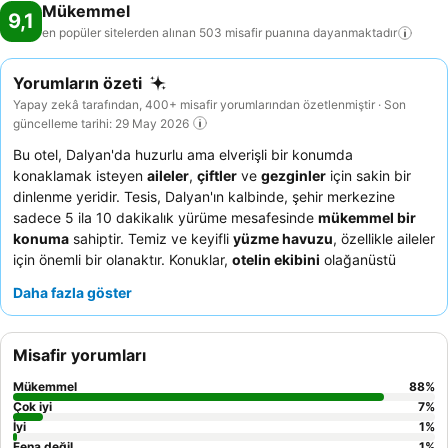
Mükemmel
9,1
en popüler sitelerden alınan 503 misafir puanına
dayanmaktadır
Yorumların özeti
Yapay zekâ tarafından, 400+ misafir yorumlarından özetlenmiştir · Son
güncelleme tarihi: 29 May 2026
Bu otel, Dalyan'da huzurlu ama elverişli bir konumda
konaklamak isteyen
aileler
,
çiftler
ve
gezginler
için sakin bir
dinlenme yeridir. Tesis, Dalyan'ın kalbinde, şehir merkezine
sadece 5 ila 10 dakikalık yürüme mesafesinde
mükemmel bir
konuma
sahiptir. Temiz ve keyifli
yüzme havuzu
, özellikle aileler
için önemli bir olanaktır. Konuklar,
otelin ekibini
olağanüstü
samimiyetleri ve taze, ev yapımı Türk ürünleri içeren lezzetli,
Daha fazla göster
çeşitli
kahvaltısı
için sürekli olarak övmektedir. Daha sakin bir
konaklama için bahçeye bakan bir oda talep etmeyi
düşünebilirsiniz.
Misafir yorumları
Mükemmel
88
%
Çok iyi
7
%
İyi
1
%
Fena değil
1
%