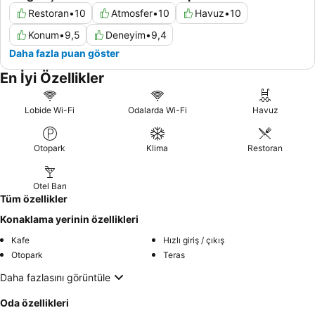
Restoran
•
10
Atmosfer
•
10
Havuz
•
10
Konum
•
9,5
Deneyim
•
9,4
Daha fazla puan göster
En İyi Özellikler
Lobide Wi-Fi
Odalarda Wi-Fi
Havuz
Otopark
Klima
Restoran
Otel Barı
Tüm özellikler
Konaklama yerinin özellikleri
Kafe
Hızlı giriş / çıkış
Otopark
Teras
Daha fazlasını görüntüle
Oda özellikleri