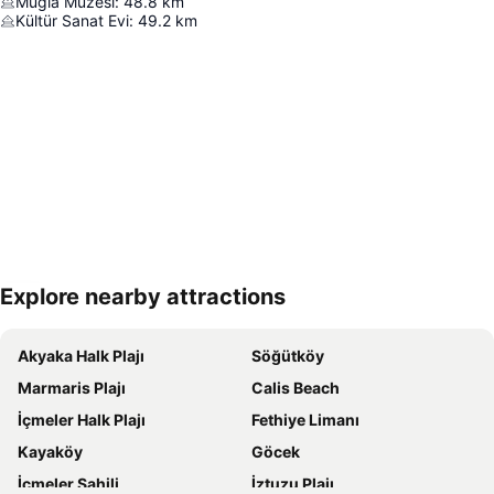
Muğla Müzesi
:
48.8
km
Kültür Sanat Evi
:
49.2
km
Explore nearby attractions
Haritayı genişlet
Akyaka Halk Plajı
Söğütköy
Marmaris Plajı
Calis Beach
İçmeler Halk Plajı
Fethiye Limanı
Kayaköy
Göcek
İçmeler Sahili
İztuzu Plajı