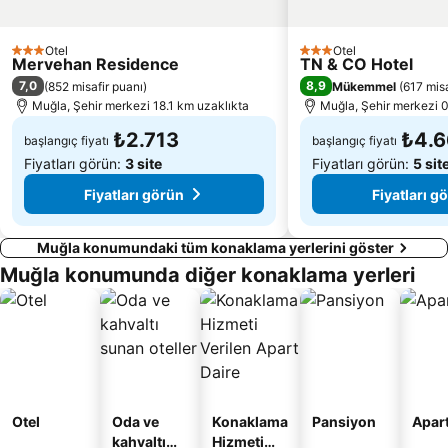
Marmaris fountain
Kaunos
Kaya Mezarları
Dalyan Camii
Otel
Otel
3 Yıldız
3 Yıldız
Mervehan Residence
TN & CO Hotel
Tlos
Kapalıçarşı
7,0
8,9
(
852 misafir puanı
)
Mükemmel
(
617 misa
Skopea Marina
İbrahim Ağa Cami
Muğla, Şehir merkezi 18.1 km uzaklıkta
Muğla, Şehir merkezi 0
₺2.713
₺4.
başlangıç fiyatı
başlangıç fiyatı
Fiyatları görün:
3 site
Fiyatları görün:
5 sit
Fiyatları görün
Fiyatları g
Muğla konumundaki tüm konaklama yerlerini göster
Muğla konumunda diğer konaklama yerleri
Otel
Oda ve
Konaklama
Pansiyon
Apart
kahvaltı
Hizmeti