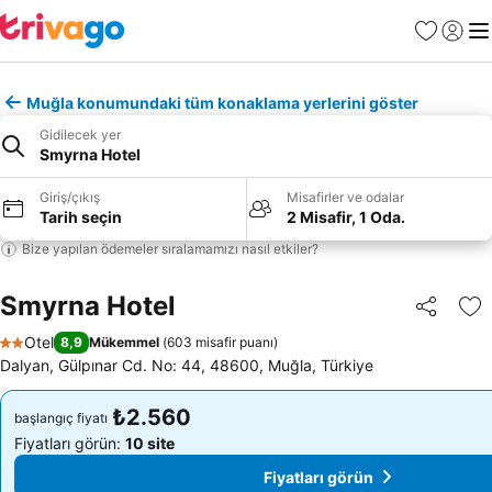
Favoriler
Giriş y
Me
Muğla konumundaki tüm konaklama yerlerini göster
Gidilecek yer
Smyrna Hotel
Giriş/çıkış
Misafirler ve odalar
Tarih seçin
2 Misafir, 1 Oda.
Bize yapılan ödemeler sıralamamızı nasıl etkiler?
Smyrna Hotel
Paylaş
Fa
Otel
8,9
Mükemmel
(
603 misafir puanı
)
2 Yıldız
Dalyan, Gülpınar Cd. No: 44, 48600, Muğla, Türkiye
₺2.560
₺2.560
başlangıç fiyatı
başlangıç fiyatı
Fiyatları görün:
10 site
Fiyatları görün:
10 site
Fiyatları görün
Fiyatları görün