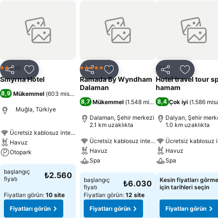
Otel
Otel
Otel
2 Yıldız
5 Yıldız
Paylaş
Favorilerime ekle
Paylaş
Favorilerime ekle
Paylaş
Favoriler
Smyrna Hotel
Ramada By Wyndham
Hotel travel tour s
Dalaman
hamam
8,9
Mükemmel
(
603 misafir puanı
)
8,7
8,4
Mükemmel
(
1.548 misafir puanı
Çok iyi
)
(
1.586 misa
Muğla, Türkiye
Dalaman, Şehir merkezi
Dalyan, Şehir merk
2.1 km uzaklıkta
1.0 km uzaklıkta
Ücretsiz kablosuz internet
Ücretsiz kablosuz internet
Ücretsiz kablosuz i
Havuz
Havuz
Havuz
Otopark
Spa
Spa
başlangıç
₺2.560
fiyatı
başlangıç
Kesin fiyatları görm
₺6.030
fiyatı
için tarihleri seçin
Fiyatları görün:
10 site
Fiyatları görün:
12 site
Fiyatları görün
Fiyatları görün
Fiyatları görün