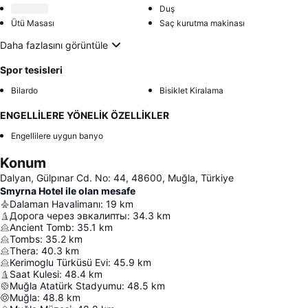
Duş
Ütü Masası
Saç kurutma makinası
Daha fazlasını görüntüle
Spor tesisleri
Bilardo
Bisiklet Kiralama
ENGELLİLERE YÖNELİK ÖZELLİKLER
Engellilere uygun banyo
Konum
Dalyan, Gülpınar Cd. No: 44, 48600, Muğla, Türkiye
Smyrna Hotel ile olan mesafe
Dalaman Havalimanı
:
19
km
Дорога через эвкалипты
:
34.3
km
Ancient Tomb
:
35.1
km
Tombs
:
35.2
km
Thera
:
40.3
km
Kerimoglu Türküsü Evi
:
45.9
km
Saat Kulesi
:
48.4
km
Muğla Atatürk Stadyumu
:
48.5
km
Muğla
:
48.8
km