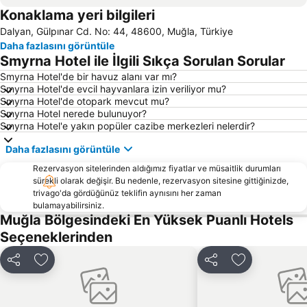
Konaklama yeri bilgileri
Kötekli
Kızkumu Plajı
Dalyan, Gülpınar Cd. No: 44, 48600, Muğla, Türkiye
Sultaniye Kaplıcaları
Dalaman Airport
Daha fazlasını görüntüle
Marmaris Limanı
Turunc Halk Plajı
Smyrna Hotel ile İlgili Sıkça Sorulan Sorular
Yanıklar
Sedir Adası
Smyrna Hotel'de bir havuz alanı var mı?
Smyrna Hotel'de evcil hayvanlara izin veriliyor mu?
Barlar Sokağı
Köyceğiz-Göl
Smyrna Hotel'de otopark mevcut mu?
Aqua Dream Su Parkı
Sarsala Koyu
Smyrna Hotel nerede bulunuyor?
Smyrna Hotel'e yakın popüler cazibe merkezleri nelerdir?
Bördübet
Muğla Otobüs Terminali
Daha fazlasını görüntüle
Akyaka Tren Garı
Sea Turtle Research Rescue and Rehabilitation Centre
Rezervasyon sitelerinden aldığımız fiyatlar ve müsaitlik durumları
Marmaris Yacht Marina
Marmaris Kalesi
sürekli olarak değişir. Bu nedenle, rezervasyon sitesine gittiğinizde,
Mersin Limanı
Çiftlik
trivago'da gördüğünüz teklifin aynısını her zaman
bulamayabilirsiniz.
Göcek Club Marina
Göcek Belediye Marina
Muğla Bölgesindeki En Yüksek Puanlı Hotels
Atlantis Su Parkı
Blue Point Plajı
Seçeneklerinden
Ece Saray Marina
Club Mistral Martı Marina Halk Plajı
Paylaş
Favorilerime ekle
Paylaş
Favorilerime 
Marmaris Otobüs Terminali
Caretta Caretta Dalyan Culture and Tourism Festival
Netsel Marina Marmaris
Dalyanağzı