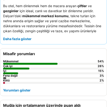
Bu otel, hem dinlenmek hem de macera arayan
çiftler
ve
gezginler
için ideal, canlı ve davetkar bir dinlenme yeridir.
Dalyan'daki
mükemmel merkezi konumu
, tekne turları için
nehre anında erişim sağlar ve yerel cazibe merkezlerine,
dükkanlara ve restoranlara yürüme mesafesindedir. Tesisin öne
çıkan özelliği, zengin çeşitliliği ve taze, ev yapımı ürünleriyle
övülen inanılmaz, otantik
Türk kahvaltısı
dır. Konuklar, rahat ve
Daha fazla göster
"evde gibi" bir atmosfer yaratan
son derece güler yüzlü ve
yardımsever personeli
sürekli olarak vurgulamaktadır. Canlı bir
akşam için, otelin barındaki
canlı eğlencenin
tadını çıkarmayı
Misafir yorumları
unutmayın.
Mükemmel
54
%
Çok iyi
26
%
İyi
15
%
Fena değil
3
%
Kötü
2
%
Yorumları göster
Muğla için ortalamanın üzerinde puan aldı