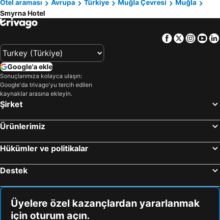
Otel araması
Avrupa
Türkiye
Muğla Çevresi
Muğla
Smyrna Hotel
Facebook
Twitter
Insta
Yo
Google'a ekle
Sonuçlarımıza kolayca ulaşın:
Google'da trivago'yu tercih edilen
kaynaklar arasına ekleyin.
Şirket
Ürünlerimiz
Hükümler ve politikalar
Destek
Üyelere özel kazançlardan yararlanmak
için oturum açın.