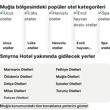
sunan
Verilen
Muğla bölgesindeki popüler otel kategorileri
oteller
Apart
Daire
Ucuz
Lüks
Havuzlu
Evcil
Spa
oteller
oteller
oteller
hayvan
otelle
dostu
Smyrna Hotel yakınında gidilecek yerler
oteller
Marmaris Otelleri
Fethiye Otelleri
Ölüdeniz Otelleri
Muğla Otelleri
Datça Otelleri
İçmeler Otelleri
Milas Otelleri
Turunç Otelleri
Dalyan Otelleri
Muğla konumundaki tüm konaklama yerlerini göster