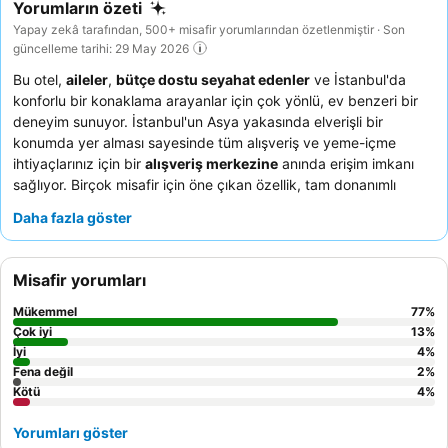
Yorumların özeti
Yapay zekâ tarafından, 500+ misafir yorumlarından özetlenmiştir · Son
güncelleme tarihi: 29 May 2026
Bu otel,
aileler
,
bütçe dostu seyahat edenler
ve İstanbul'da
konforlu bir konaklama arayanlar için çok yönlü, ev benzeri bir
deneyim sunuyor. İstanbul'un Asya yakasında elverişli bir
konumda yer alması sayesinde tüm alışveriş ve yeme-içme
ihtiyaçlarınız için bir
alışveriş merkezine
anında erişim imkanı
sağlıyor. Birçok misafir için öne çıkan özellik, tam donanımlı
mutfak ve çamaşır makinesi içeren
geniş iki yatak odalı
Daha fazla göster
dairelerin
uzun süreli konaklamalar için ideal olmasıdır.
Misafirler,
cana yakın ve ilgili personeli
ve taze meyve ile Türk
kahvesi içeren lezzetli, çeşitli
kahvaltı büfesini
sürekli olarak
Misafir yorumları
övmektedir. Daha sakin bir deneyim için bahçeye bakan bir oda
talep etmeyi düşünebilirsiniz.
Mükemmel
77
%
Çok iyi
13
%
İyi
4
%
Fena değil
2
%
Kötü
4
%
Yorumları göster