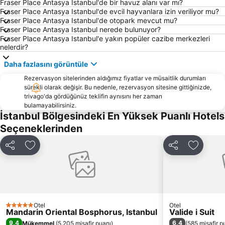
Fraser Place Antasya Istanbul'de bir havuz alanı var mı?
Zeytinburnu
Maslak
Fraser Place Antasya Istanbul'de evcil hayvanlara izin veriliyor mu?
Fraser Place Antasya Istanbul'de otopark mevcut mu?
Kartal
Bayrampaşa
Fraser Place Antasya Istanbul nerede bulunuyor?
Küçükçekmece
Tuzla
Fraser Place Antasya Istanbul'e yakın popüler cazibe merkezleri
nelerdir?
Ortaköy
Yalova Termal Kaplıcaları
Daha fazlasını görüntüle
Sultanahmet Meydanı
Bağcılar
Boğaziçi Köprüsü
Rezervasyon sitelerinden aldığımız fiyatlar ve müsaitlik durumları
Bahçelievler
sürekli olarak değişir. Bu nedenle, rezervasyon sitesine gittiğinizde,
Karaköy Limanı
Bostancı Metro İstasyonu
trivago'da gördüğünüz teklifin aynısını her zaman
bulamayabilirsiniz.
Istanbul Havalimanı
Kağıthane
İstanbul Bölgesindeki En Yüksek Puanlı Hotels
Esenköy
Sirkeci Garı
Seçeneklerinden
Mecidiyeköy Metro İstasyonu
Adalar
Paylaş
Favorilerime ekle
Paylaş
Favorile
Galata Kulesi
Nişantaşı Alışveriş Caddeleri
Galata
İstiklal Caddesi
Kadiköy Metro İstasyonu
Yenikapı Metro İstasyonu
Eyüp
Tuzla Sahil
Otel
Otel
5 Yıldız
Ataköy Marina
Başakşehir Fatih Terim Stadyumu
Mandarin Oriental Bosphorus, Istanbul
Valide i Suit
9,4
6,4
Mükemmel
(
5.205 misafir puanı
)
(
585 misafir p