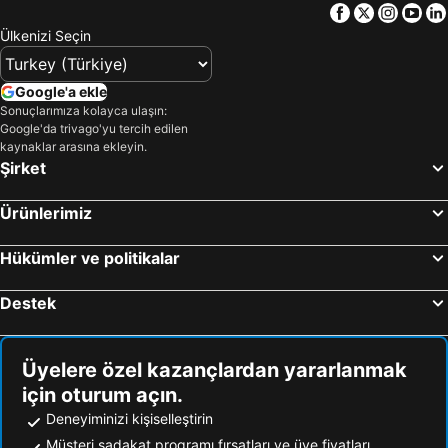
Facebook
Twitter
Insta
Yo
Ülkenizi Seçin
Google'a ekle
Sonuçlarımıza kolayca ulaşın:
Google'da trivago'yu tercih edilen
kaynaklar arasına ekleyin.
Şirket
Ürünlerimiz
Hükümler ve politikalar
Destek
Üyelere özel kazançlardan yararlanmak
için oturum açın.
Deneyiminizi kişiselleştirin
Müşteri sadakat programı fırsatları ve üye fiyatları