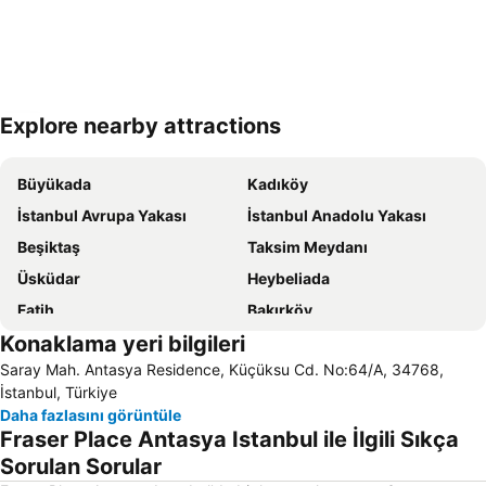
Explore nearby attractions
Haritayı genişlet
Büyükada
Kadıköy
İstanbul Avrupa Yakası
İstanbul Anadolu Yakası
Beşiktaş
Taksim Meydanı
Üsküdar
Heybeliada
Fatih
Bakırköy
Konaklama yeri bilgileri
Pendik
Armutlu
Saray Mah. Antasya Residence, Küçüksu Cd. No:64/A, 34768,
Sultanahmet
Maltepe
İstanbul, Türkiye
Sarıyer
Sabiha Gökçen Uluslararası Havalimanı
Daha fazlasını görüntüle
Fraser Place Antasya Istanbul ile İlgili Sıkça
Eminönü
Kınalıada
Sorulan Sorular
Ümraniye
Beykoz