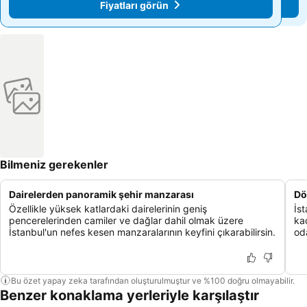
Fiyatları görün
Fiyatları görün
Bilmeniz gerekenler
Dairelerden panoramik şehir manzarası
Dö
Özellikle yüksek katlardaki dairelerinin geniş
İs
pencerelerinden camiler ve dağlar dahil olmak üzere
ka
İstanbul'un nefes kesen manzaralarının keyfini çıkarabilirsin.
oda
Bu özet yapay zeka tarafından oluşturulmuştur ve %100 doğru olmayabilir.
Benzer konaklama yerleriyle karşılaştır