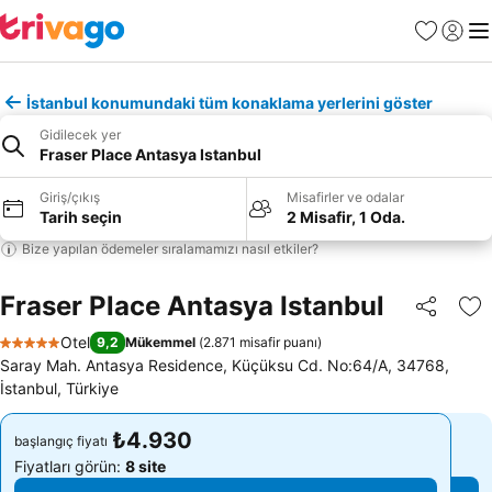
Favoriler
Giriş y
Me
İstanbul konumundaki tüm konaklama yerlerini göster
Gidilecek yer
Fraser Place Antasya Istanbul
Giriş/çıkış
Misafirler ve odalar
Tarih seçin
2 Misafir, 1 Oda.
Bize yapılan ödemeler sıralamamızı nasıl etkiler?
Fraser Place Antasya Istanbul
Paylaş
Fa
Otel
9,2
Mükemmel
(
2.871 misafir puanı
)
5 Yıldız
Saray Mah. Antasya Residence, Küçüksu Cd. No:64/A, 34768,
İstanbul, Türkiye
₺4.930
₺4.930
başlangıç fiyatı
başlangıç fiyatı
Fiyatları görün:
8 site
Fiyatları görün:
8 site