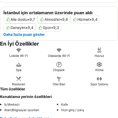
İstanbul için ortalamanın üzerinde puan aldı
Aile dostu
•
9,7
Atmosfer
•
9,6
Hizmet
•
9,4
Deneyim
•
9,4
Spor
•
9,3
Daha fazla puan göster
En İyi Özellikler
Lobide Wi-Fi
Odalarda Wi-Fi
Havuz
Spa
Otopark
Klima
Restoran
Otel Barı
Spor Salonu
Tüm özellikler
Konaklama yerinin özellikleri
İş Merkezi
Kafe
Atari/Bilgisayar oyunları
Hızlı giriş / çıkış