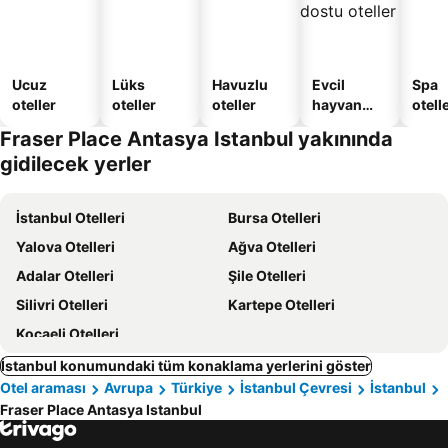
Ucuz
Lüks
Havuzlu
Evcil
Spa
oteller
oteller
oteller
hayvan
otelle
dostu
Fraser Place Antasya Istanbul yakınında
oteller
gidilecek yerler
İstanbul Otelleri
Bursa Otelleri
Yalova Otelleri
Ağva Otelleri
Adalar Otelleri
Şile Otelleri
Silivri Otelleri
Kartepe Otelleri
Kocaeli Otelleri
İstanbul konumundaki tüm konaklama yerlerini göster
Otel araması
Avrupa
Türkiye
İstanbul Çevresi
İstanbul
Fraser Place Antasya Istanbul