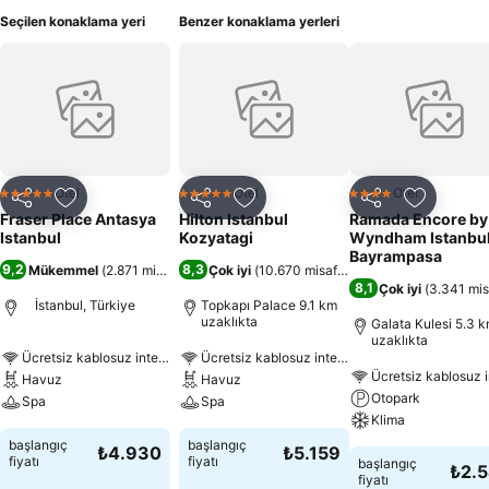
Seçilen konaklama yeri
Benzer konaklama yerleri
Otel
Otel
Otel
5 Yıldız
5 Yıldız
4 Yıldız
Paylaş
Favorilerime ekle
Paylaş
Favorilerime ekle
Paylaş
Favoriler
Fraser Place Antasya
Hilton Istanbul
Ramada Encore by
Istanbul
Kozyatagi
Wyndham Istanbu
Bayrampasa
9,2
8,3
Mükemmel
(
2.871 misafir puanı
Çok iyi
)
(
10.670 misafir puanı
)
8,1
Çok iyi
(
3.341 mis
İstanbul, Türkiye
Topkapı Palace 9.1 km
uzaklıkta
Galata Kulesi 5.3 
uzaklıkta
Ücretsiz kablosuz internet
Ücretsiz kablosuz internet
Ücretsiz kablosuz i
Havuz
Havuz
Otopark
Spa
Spa
Klima
başlangıç
başlangıç
₺4.930
₺5.159
fiyatı
fiyatı
başlangıç
₺2.
fiyatı