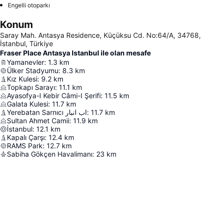
Engelli otoparkı
Konum
Saray Mah. Antasya Residence, Küçüksu Cd. No:64/A, 34768,
İstanbul, Türkiye
Fraser Place Antasya Istanbul ile olan mesafe
Yamanevler
:
1.3
km
Ülker Stadyumu
:
8.3
km
Kız Kulesi
:
9.2
km
Topkapı Sarayı
:
11.1
km
Ayasofya-I Kebir Câmi-I Şerifi
:
11.5
km
Galata Kulesi
:
11.7
km
Yerebatan Sarnıcı اب انبار
:
11.7
km
Sultan Ahmet Camii
:
11.9
km
İstanbul
:
12.1
km
Kapalı Çarşı
:
12.4
km
RAMS Park
:
12.7
km
Sabiha Gökçen Havalimanı
:
23
km