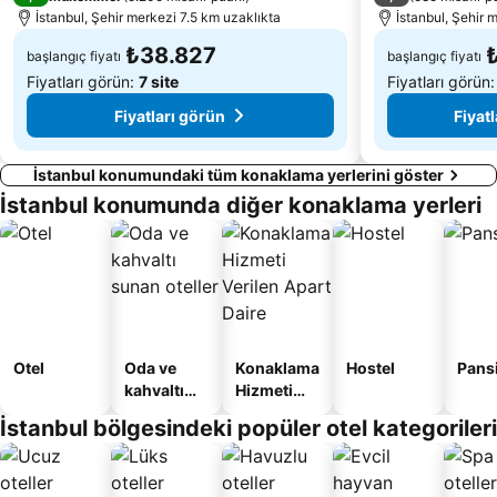
İstanbul, Şehir merkezi 7.5 km uzaklıkta
İstanbul, Şehir 
₺38.827
başlangıç fiyatı
başlangıç fiyatı
Fiyatları görün:
7 site
Fiyatları görün
Fiyatları görün
Fiyat
İstanbul konumundaki tüm konaklama yerlerini göster
İstanbul konumunda diğer konaklama yerleri
Otel
Oda ve
Konaklama
Hostel
Pans
kahvaltı
Hizmeti
sunan
Verilen
İstanbul bölgesindeki popüler otel kategorileri
oteller
Apart
Daire