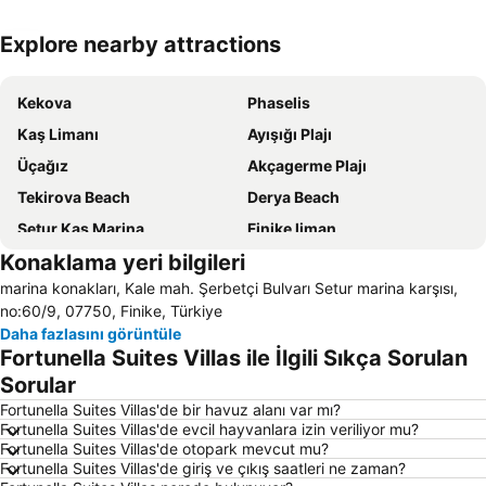
Explore nearby attractions
Haritayı genişlet
Kekova
Phaselis
Kaş Limanı
Ayışığı Plajı
Üçağız
Akçagerme Plajı
Tekirova Beach
Derya Beach
Setur Kaş Marina
Finike liman
Konaklama yeri bilgileri
Yanartaş Antalya
Kas - Meis Swimming Races
marina konakları, Kale mah. Şerbetçi Bulvarı Setur marina karşısı,
Myra
Finike Limanı
no:60/9, 07750, Finike, Türkiye
Setur Finike Marina
Tahtalı Teleferiği
Daha fazlasını görüntüle
Fortunella Suites Villas ile İlgili Sıkça Sorulan
Nautilus Diving Center
Limyra
Sorular
Kesme Bogaz
Fortunella Suites Villas'de bir havuz alanı var mı?
Fortunella Suites Villas'de evcil hayvanlara izin veriliyor mu?
Fortunella Suites Villas'de otopark mevcut mu?
Fortunella Suites Villas'de giriş ve çıkış saatleri ne zaman?