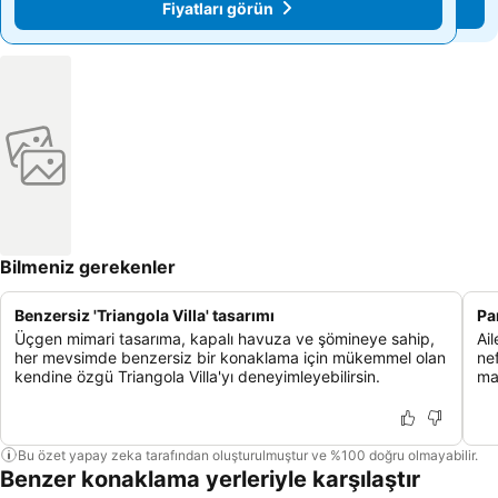
Fiyatları görün
Fiyatları görün
Bilmeniz gerekenler
Benzersiz 'Triangola Villa' tasarımı
Pa
Üçgen mimari tasarıma, kapalı havuza ve şömineye sahip,
Ail
her mevsimde benzersiz bir konaklama için mükemmel olan
ne
kendine özgü Triangola Villa'yı deneyimleyebilirsin.
man
Bu özet yapay zeka tarafından oluşturulmuştur ve %100 doğru olmayabilir.
Benzer konaklama yerleriyle karşılaştır