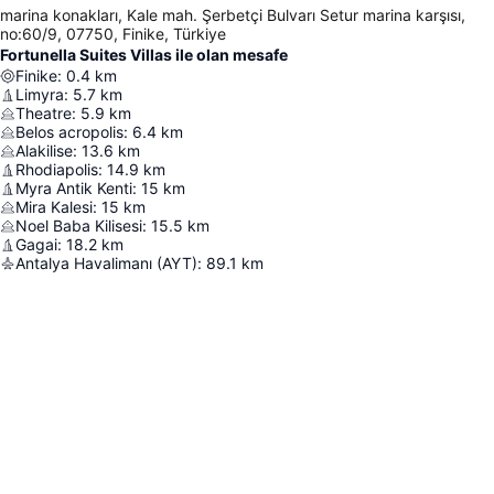
marina konakları, Kale mah. Şerbetçi Bulvarı Setur marina karşısı,
no:60/9, 07750, Finike, Türkiye
Fortunella Suites Villas ile olan mesafe
Finike
:
0.4
km
Limyra
:
5.7
km
Theatre
:
5.9
km
Belos acropolis
:
6.4
km
Alakilise
:
13.6
km
Rhodiapolis
:
14.9
km
Myra Antik Kenti
:
15
km
Mira Kalesi
:
15
km
Noel Baba Kilisesi
:
15.5
km
Gagai
:
18.2
km
Antalya Havalimanı (AYT)
:
89.1
km