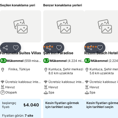
Seçilen konaklama yeri
Benzer konaklama yerleri
Otel
Otel
Otel
4 Yıldız
5 Yıldız
Paylaş
Favorilerime ekle
Paylaş
Favorilerime ekle
Paylaş
Favoriler
Fortunella Suites Villas
Şah Inn Paradise
Rizom Beach Hotel
9,3
8,7
8,7
Mükemmel
(
559 misafir puanı
Mükemmel
)
(
4.224 misafir puanı
Mükemmel
)
(
2.224
Finike, Türkiye
Kumluca, Şehir merkezi
Kumluca, Şehir mer
8.0 km uzaklıkta
5.6 km uzaklıkta
Ücretsiz kablosuz internet
Ücretsiz kablosuz internet
Ücretsiz kablosuz i
Havuz
Havuz
Havuz
Otopark
Spa
Spa
başlangıç
Kesin fiyatları görmek
Kesin fiyatları görm
₺4.040
fiyatı
için tarihleri seçin
için tarihleri seçin
Fiyatları görün:
7 site