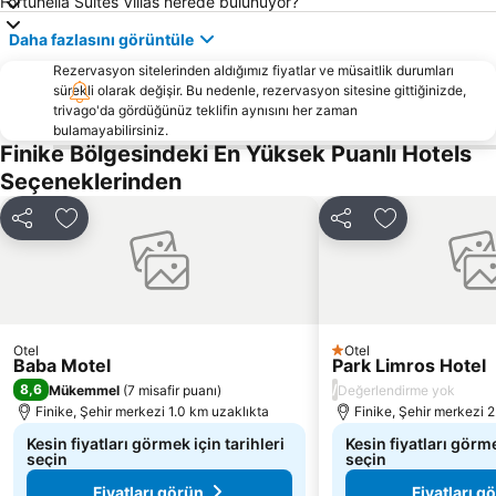
Fortunella Suites Villas nerede bulunuyor?
Daha fazlasını görüntüle
Rezervasyon sitelerinden aldığımız fiyatlar ve müsaitlik durumları
sürekli olarak değişir. Bu nedenle, rezervasyon sitesine gittiğinizde,
trivago'da gördüğünüz teklifin aynısını her zaman
bulamayabilirsiniz.
Finike Bölgesindeki En Yüksek Puanlı Hotels
Seçeneklerinden
Paylaş
Favorilerime ekle
Paylaş
Favorilerime 
Otel
Otel
1 Yıldız
Baba Motel
Park Limros Hotel
8,6
/
Mükemmel
(
7 misafir puanı
)
Değerlendirme yok
Finike, Şehir merkezi 1.0 km uzaklıkta
Finike, Şehir merkezi 
Kesin fiyatları görmek için tarihleri
Kesin fiyatları görme
seçin
seçin
Fiyatları görün
Fiyatları g