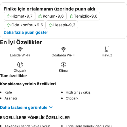
Finike için ortalamanın üzerinde puan aldı
Hizmet
•
9,7
Konum
•
9,6
Temizlik
•
9,6
Oda konforu
•
9,6
Hesaplı
•
9,3
Daha fazla puan göster
En İyi Özellikler
Lobide Wi-Fi
Odalarda Wi-Fi
Havuz
Otopark
Klima
Tüm özellikler
Konaklama yerinin özellikleri
Kafe
Hızlı giriş / çıkış
Asansör
Otopark
Daha fazlasını görüntüle
ENGELLİLERE YÖNELİK ÖZELLİKLER
Tekerlekli sandalyeye uygun
Engellilere yönelik geçiş yolu