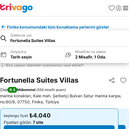
Favoriler
Giriş y
Me
Finike konumundaki tüm konaklama yerlerini göster
Gidilecek yer
Fortunella Suites Villas
Giriş/çıkış
Misafirler ve odalar
Tarih seçin
2 Misafir, 1 Oda.
Bize yapılan ödemeler sıralamamızı nasıl etkiler?
Fortunella Suites Villas
Paylaş
Fa
Otel
9,3
Mükemmel
(
559 misafir puanı
)
marina konakları, Kale mah. Şerbetçi Bulvarı Setur marina karşısı,
no:60/9, 07750, Finike, Türkiye
₺4.040
₺4.040
başlangıç fiyatı
başlangıç fiyatı
Fiyatları görün:
7 site
Fiyatları görün:
7 site