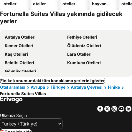
oteller
oteller
oteller
hayvan
otelle
dostu
Fortunella Suites Villas yakınında gidilecek
oteller
yerler
Antalya Otelleri
Fethiye Otelleri
Kemer Otelleri
Ölüdeniz Otelleri
Kaş Otelleri
Lara Otelleri
Beldibi Otelleri
Kumluca Otelleri
Göynük Otelleri
Finike konumundaki tüm konaklama yerlerini göster
Otel araması
Avrupa
Türkiye
Antalya Çevresi
Finike
Fortunella Suites Villas
Facebook
Twitter
Insta
Yo
Ülkenizi Seçin
Google'a ekle