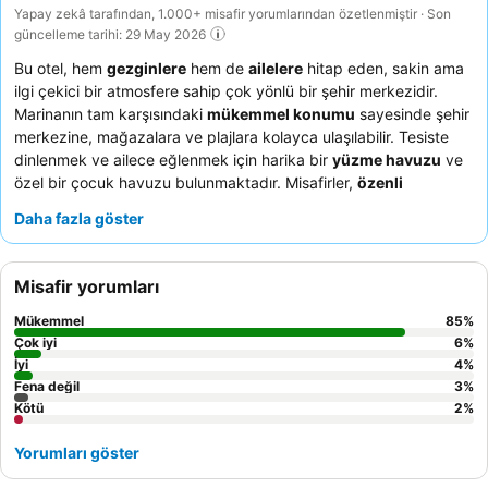
Yapay zekâ tarafından, 1.000+ misafir yorumlarından özetlenmiştir · Son
güncelleme tarihi: 29 May 2026
Bu otel, hem
gezginlere
hem de
ailelere
hitap eden, sakin ama
ilgi çekici bir atmosfere sahip çok yönlü bir şehir merkezidir.
Marinanın tam karşısındaki
mükemmel konumu
sayesinde şehir
merkezine, mağazalara ve plajlara kolayca ulaşılabilir. Tesiste
dinlenmek ve ailece eğlenmek için harika bir
yüzme havuzu
ve
özel bir çocuk havuzu bulunmaktadır. Misafirler,
özenli
personeli
ve ev yapımı reçeller ile taze meyve suları içeren
Daha fazla göster
olağanüstü kahvaltıyı sürekli olarak övmektedir. Çevreyi
keşfetmek için
ücretsiz bisiklet kiralama
hizmetinden
yararlanarak deneyiminizi daha da zenginleştirebilirsiniz.
Misafir yorumları
Mükemmel
85
%
Çok iyi
6
%
İyi
4
%
Fena değil
3
%
Kötü
2
%
Yorumları göster