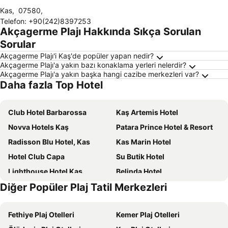
Kas
,
07580
,
Telefon
:
+90(242)8397253
Akçagerme Plajı Hakkında Sıkça Sorulan
Sorular
Akçagerme Plajı'i Kaş'de popüler yapan nedir?
Akçagerme Plajı'a yakın bazı konaklama yerleri nelerdir?
Akçagerme Plajı'a yakın başka hangi cazibe merkezleri var?
Daha fazla Top Hotel
Club Hotel Barbarossa
Kaş Artemis Hotel
Novva Hotels Kaş
Patara Prince Hotel & Resort
Radisson Blu Hotel, Kas
Kas Marin Hotel
Hotel Club Capa
Su Butik Hotel
Lighthouse Hotel Kaş
Belinda Hotel
Diğer Popüler Plaj Tatil Merkezleri
Hera Hotel
Luna Hotel Kas
Habesos Hotel
Mandalina Suites
Fethiye Plaj Otelleri
Kemer Plaj Otelleri
Miramar
Peninsula Gardens Hotel