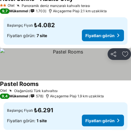
Otel
Panoramik deniz manzaralı kahvaltı terası
2 Yıldız
9,7
Mükemmel
1.703
Akçagerme Plajı 2.1 km uzaklıkta
₺4.082
Başlangıç Fiyatı
Fiyatları görün:
7 site
Fiyatları görün
Paylaş
Fa
Pastel Rooms
Otel
Olağanüstü Türk kahvaltısı
9,4
Mükemmel
578
Akçagerme Plajı 1.9 km uzaklıkta
₺6.291
Başlangıç Fiyatı
Fiyatları görün:
1 site
Fiyatları görün