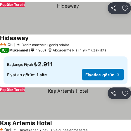
Popüler Tercih
Paylaş
Fa
Hideaway
Otel
Deniz manzaralı geniş odalar
2 Yıldız
9,5
Mükemmel
1.963
Akçagerme Plajı 1.9 km uzaklıkta
₺2.911
Başlangıç Fiyatı
Fiyatları görün:
1 site
Fiyatları görün
Popüler Tercih
Paylaş
Fa
Kaş Artemis Hotel
Otel
Davetkar açık havuz ve güneşlenme terası