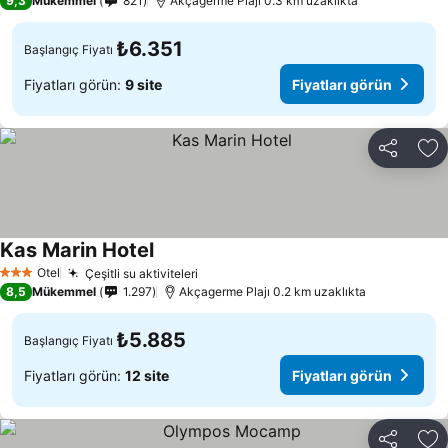
9,3
Mükemmel
821
Akçagerme Plajı 0.3 km uzaklıkta
₺6.351
Başlangıç Fiyatı
Fiyatları görün:
9 site
Fiyatları görün
Paylaş
Fa
Kas Marin Hotel
Otel
Çeşitli su aktiviteleri
3 Yıldız
8,5
Mükemmel
1.297
Akçagerme Plajı 0.2 km uzaklıkta
₺5.885
Başlangıç Fiyatı
Fiyatları görün:
12 site
Fiyatları görün