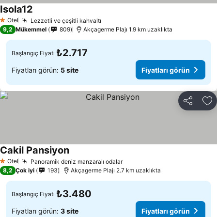
Isola12
Otel
Lezzetli ve çeşitli kahvaltı
1 Yıldız
9,2
Mükemmel
809
Akçagerme Plajı 1.9 km uzaklıkta
₺2.717
Başlangıç Fiyatı
Fiyatları görün:
5 site
Fiyatları görün
Paylaş
Fa
Cakil Pansiyon
Otel
Panoramik deniz manzaralı odalar
1 Yıldız
8,2
Çok iyi
193
Akçagerme Plajı 2.7 km uzaklıkta
₺3.480
Başlangıç Fiyatı
Fiyatları görün:
3 site
Fiyatları görün