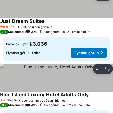
Just Dream Suites
Otel
Balkonlu geniş daireler
3 Yıldız
9,6
Mükemmel
328
Akçagerme Plajı 2.2 km uzaklıkta
₺3.036
Başlangıç Fiyatı
Fiyatları görün:
1 site
Fiyatları görün
Paylaş
Fa
Blue Island Luxury Hotel Adults Only
Otel
Kişiselleştirilmiş ve özenli hizmet
2 Yıldız
8,7
Mükemmel
495
Akçagerme Plajı 1.2 km uzaklıkta