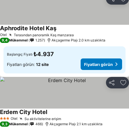
Paylaş
Fa
Aphrodite Hotel Kaş
Otel
Terasından panoramik Kaş manzarası
9,4
Mükemmel
1.257
Akçagerme Plajı 2.0 km uzaklıkta
₺4.937
Başlangıç Fiyatı
Fiyatları görün:
12 site
Fiyatları görün
Paylaş
Fa
Erdem City Hotel
Otel
Su aktivitelerine erişim
3 Yıldız
9,3
Mükemmel
466
Akçagerme Plajı 2.1 km uzaklıkta