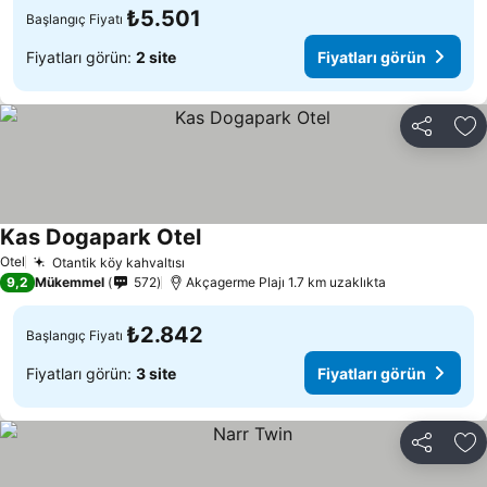
₺5.501
Başlangıç Fiyatı
Fiyatları görün:
2 site
Fiyatları görün
Paylaş
Fa
Kas Dogapark Otel
Otel
Otantik köy kahvaltısı
9,2
Mükemmel
572
Akçagerme Plajı 1.7 km uzaklıkta
₺2.842
Başlangıç Fiyatı
Fiyatları görün:
3 site
Fiyatları görün
Paylaş
Fa