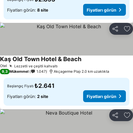
Fiyatları görün:
8 site
Fiyatları görün
Paylaş
Fa
Kaş Old Town Hotel & Beach
Otel
Lezzetli ve çeşitli kahvaltı
9,3
Mükemmel
1.047
Akçagerme Plajı 2.0 km uzaklıkta
₺2.641
Başlangıç Fiyatı
Fiyatları görün:
2 site
Fiyatları görün
Paylaş
Fa