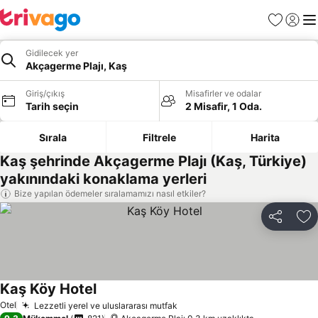
Favoriler
Giriş y
Me
Gidilecek yer
Akçagerme Plajı, Kaş
Giriş/çıkış
Misafirler ve odalar
Tarih seçin
2 Misafir, 1 Oda.
Sırala
Filtrele
Harita
Kaş şehrinde Akçagerme Plajı (Kaş, Türkiye)
yakınındaki konaklama yerleri
Bize yapılan ödemeler sıralamamızı nasıl etkiler?
Paylaş
Fa
Kaş Köy Hotel
Otel
Lezzetli yerel ve uluslararası mutfak