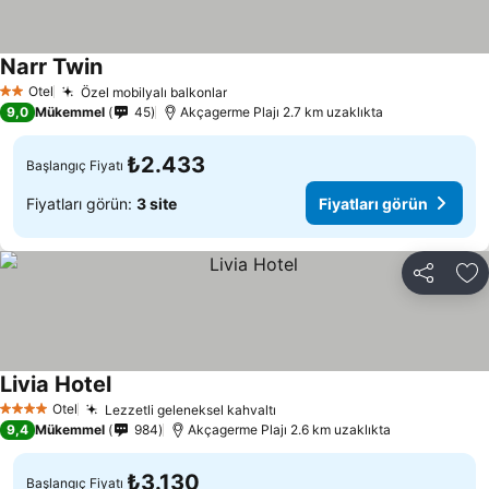
Narr Twin
Otel
Özel mobilyalı balkonlar
2 Yıldız
9,0
Mükemmel
45
Akçagerme Plajı 2.7 km uzaklıkta
₺2.433
Başlangıç Fiyatı
Fiyatları görün:
3 site
Fiyatları görün
Paylaş
Fa
Livia Hotel
Otel
Lezzetli geleneksel kahvaltı
4 Yıldız
9,4
Mükemmel
984
Akçagerme Plajı 2.6 km uzaklıkta
₺3.130
Başlangıç Fiyatı