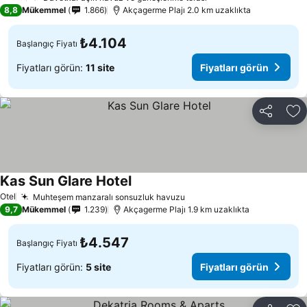
1 Yıldız
8,8
Mükemmel
1.866
Akçagerme Plajı 2.0 km uzaklıkta
₺4.104
Başlangıç Fiyatı
Fiyatları görün:
11 site
Fiyatları görün
Paylaş
Fa
Kas Sun Glare Hotel
Otel
Muhteşem manzaralı sonsuzluk havuzu
9,7
Mükemmel
1.239
Akçagerme Plajı 1.9 km uzaklıkta
₺4.547
Başlangıç Fiyatı
Fiyatları görün:
5 site
Fiyatları görün