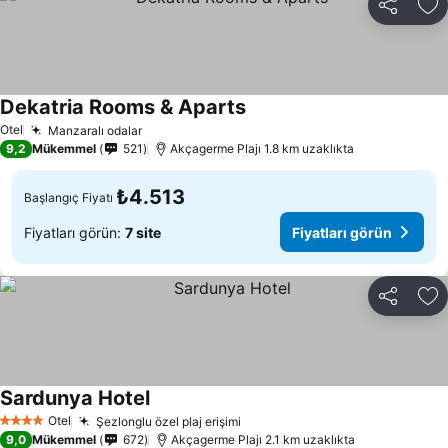
Paylaş
Fa
Dekatria Rooms & Aparts
Otel
Manzaralı odalar
9,2
Mükemmel
521
Akçagerme Plajı 1.8 km uzaklıkta
₺4.513
Başlangıç Fiyatı
Fiyatları görün:
7 site
Fiyatları görün
Paylaş
Fa
Sardunya Hotel
Otel
Şezlonglu özel plaj erişimi
4 Yıldız
9,0
Mükemmel
672
Akçagerme Plajı 2.1 km uzaklıkta