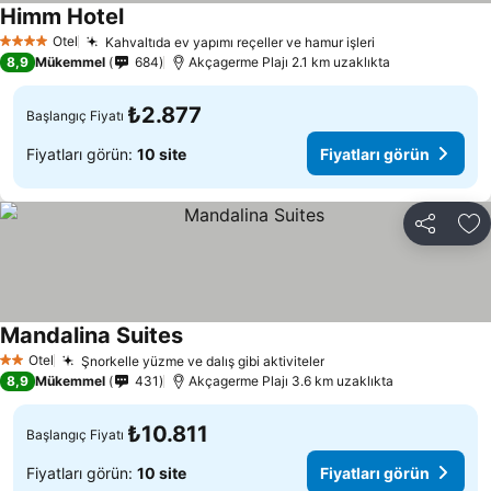
Himm Hotel
Otel
Kahvaltıda ev yapımı reçeller ve hamur işleri
4 Yıldız
8,9
Mükemmel
684
Akçagerme Plajı 2.1 km uzaklıkta
₺2.877
Başlangıç Fiyatı
Fiyatları görün:
10 site
Fiyatları görün
Paylaş
Fa
Mandalina Suites
Otel
Şnorkelle yüzme ve dalış gibi aktiviteler
2 Yıldız
8,9
Mükemmel
431
Akçagerme Plajı 3.6 km uzaklıkta
₺10.811
Başlangıç Fiyatı
Fiyatları görün:
10 site
Fiyatları görün