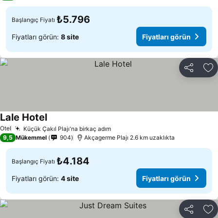
₺5.796
Başlangıç Fiyatı
Fiyatları görün:
8 site
Fiyatları görün
Paylaş
Fa
Lale Hotel
Otel
Küçük Çakıl Plajı'na birkaç adım
9,5
Mükemmel
904
Akçagerme Plajı 2.6 km uzaklıkta
₺4.184
Başlangıç Fiyatı
Fiyatları görün:
4 site
Fiyatları görün
Paylaş
Fa