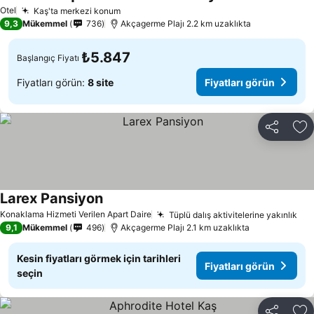
Otel
Kaş'ta merkezi konum
9,3
Mükemmel
736
Akçagerme Plajı 2.2 km uzaklıkta
₺5.847
Başlangıç Fiyatı
Fiyatları görün:
8 site
Fiyatları görün
Paylaş
Fa
Larex Pansiyon
Konaklama Hizmeti Verilen Apart Daire
Tüplü dalış aktivitelerine yakınlık
9,1
Mükemmel
496
Akçagerme Plajı 2.1 km uzaklıkta
Kesin fiyatları görmek için tarihleri
Fiyatları görün
seçin