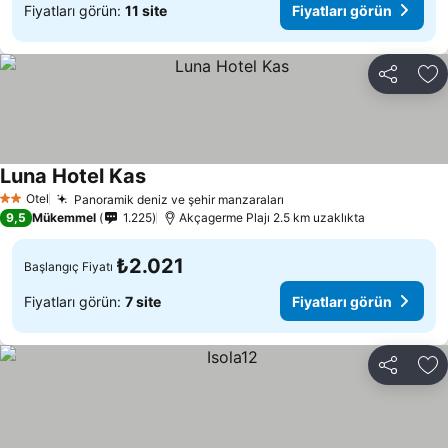
Fiyatları görün:
11 site
Fiyatları görün
Paylaş
Fa
Luna Hotel Kas
Otel
Panoramik deniz ve şehir manzaraları
2 Yıldız
9,5
Mükemmel
1.225
Akçagerme Plajı 2.5 km uzaklıkta
₺2.021
Başlangıç Fiyatı
Fiyatları görün:
7 site
Fiyatları görün
Paylaş
Fa