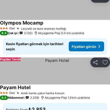
Paylaş
Fa
Olympos Mocamp
Otel
Lezzetli ve taze restoran mutfağı
3 Yıldız
8,3
Çok iyi
2.120
Akçagerme Plajı 0.0 km uzaklıkta
Kesin fiyatları görmek için tarihleri
Fiyatları görün
seçin
Popüler Tercih
Paylaş
Fa
Payam Hotel
Otel
Antik kente yakın harika konum
3 Yıldız
9,5
Mükemmel
2.329
Akçagerme Plajı 1.9 km uzaklıkta
₺2.853
Başlangıç Fiyatı