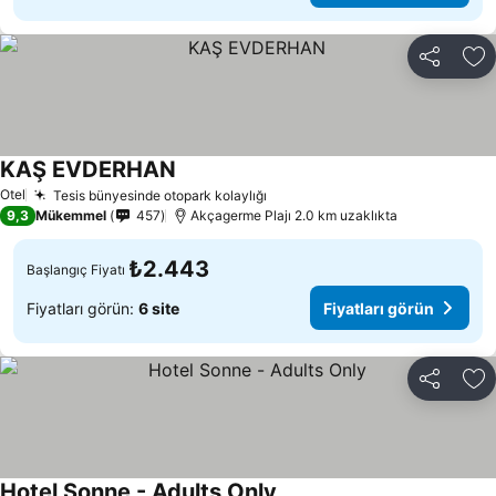
Paylaş
Fa
KAŞ EVDERHAN
Otel
Tesis bünyesinde otopark kolaylığı
9,3
Mükemmel
457
Akçagerme Plajı 2.0 km uzaklıkta
₺2.443
Başlangıç Fiyatı
Fiyatları görün:
6 site
Fiyatları görün
Paylaş
Fa
Hotel Sonne - Adults Only