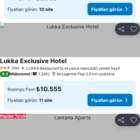
Fiyatları görün:
10 site
Fiyatları görün
Paylaş
Fa
Lukka Exclusive Hotel
Otel
LUKKA Restaurant'ta okyanus manzaralı yemek keyfi
3 Yıldız
9,4
Mükemmel
1.390
Akçagerme Plajı 2.6 km uzaklıkta
₺10.555
Başlangıç Fiyatı
Fiyatları görün:
11 site
Fiyatları görün
Popüler Tercih
Paylaş
Fa