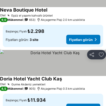
Neva Boutique Hotel
Otel
Eşsiz el yapımı kahvaltı ürünleri
9,0
Mükemmel
653
Akçagerme Plajı 2.0 km uzaklıkta
₺2.298
Başlangıç Fiyatı
Fiyatları görün:
3 site
Fiyatları görün
Paylaş
Fa
Doria Hotel Yacht Club Kaş
Otel
Gurme Akdeniz yemekleri
8,5
Mükemmel
905
Akçagerme Plajı 0.5 km uzaklıkta
₺11.934
Başlangıç Fiyatı