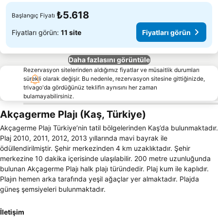
₺5.618
Başlangıç Fiyatı
Fiyatları görün:
11 site
Fiyatları görün
Daha fazlasını görüntüle
Rezervasyon sitelerinden aldığımız fiyatlar ve müsaitlik durumları
sürekli olarak değişir. Bu nedenle, rezervasyon sitesine gittiğinizde,
trivago'da gördüğünüz teklifin aynısını her zaman
bulamayabilirsiniz.
Akçagerme Plajı (Kaş, Türkiye)
Akçagerme Plajı Türkiye’nin tatil bölgelerinden Kaş’da bulunmaktadır.
Plaj 2010, 2011, 2012, 2013 yıllarında mavi bayrak ile
ödüllendirilmiştir. Şehir merkezinden 4 km uzaklıktadır. Şehir
merkezine 10 dakika içerisinde ulaşılabilir. 200 metre uzunluğunda
bulunan Akçagerme Plajı halk plajı türündedir. Plaj kum ile kaplıdır.
Plajın hemen arka tarafında yeşil ağaçlar yer almaktadır. Plajda
güneş şemsiyeleri bulunmaktadır.
İletişim