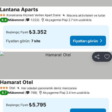
Lantana Aparts
Konaklama Hizmeti Verilen Apart Daire
Macera aktiviteleri ve turlar
2 Yıldız
9,4
Mükemmel
1.022
Akçagerme Plajı 2.7 km uzaklıkta
₺3.352
Başlangıç Fiyatı
Fiyatları görün:
7 site
Fiyatları görün
Paylaş
Fa
Hamarat Otel
Otel
Her odadan panoramik deniz manzarası
3 Yıldız
8,7
Mükemmel
768
Akçagerme Plajı 2.4 km uzaklıkta
₺5.795
Başlangıç Fiyatı