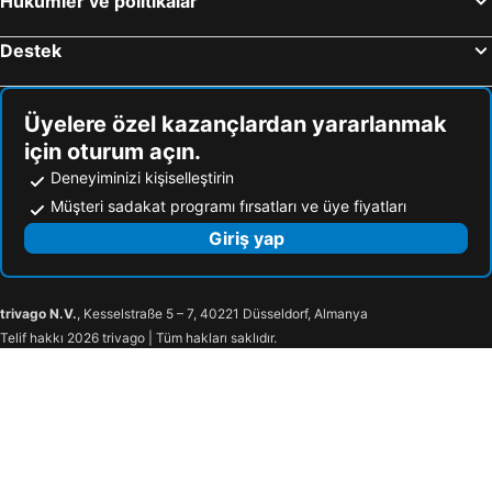
Hükümler ve politikalar
Sea Garden Kaş Hotel
Aphrodite Hotel Kaş
Destek
Doria Hotel Yacht Club Kaş
Jasmine Otel
Blanca Beach Hotel
Dekatria Rooms & Aparts
DuruPduru Kaş
Kas Sun Glare Hotel
Üyelere özel kazançlardan yararlanmak
için oturum açın.
Seatown Hotel
Hideaway
Deneyiminizi kişiselleştirin
Pastel Rooms
Isola12
Müşteri sadakat programı fırsatları ve üye fiyatları
Kaşhan Hotel
Joyy Suit & Apart
Giriş yap
Bluenook Suites
Kekova
Kalkan Port Hotel
Asfiya Sea View
Samira Exclusive Hotel & Apartments
Kasmahal
trivago N.V.
, Kesselstraße 5 – 7, 40221 Düsseldorf, Almanya
Telif hakkı 2026 trivago | Tüm hakları saklıdır.
Paydos Otel Yarımada
Linda
Villa Palmiye By Lucida Villas
KAŞ EVDERHAN
Kas Athena Hotel
Kalelideluxehomes