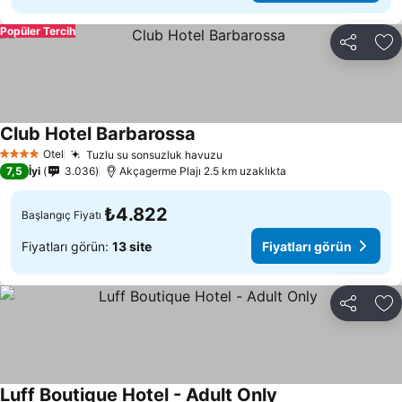
Popüler Tercih
Paylaş
Fa
Club Hotel Barbarossa
Otel
Tuzlu su sonsuzluk havuzu
4 Yıldız
7,5
İyi
3.036
Akçagerme Plajı 2.5 km uzaklıkta
₺4.822
Başlangıç Fiyatı
Fiyatları görün:
13 site
Fiyatları görün
Paylaş
Fa
Luff Boutique Hotel - Adult Only