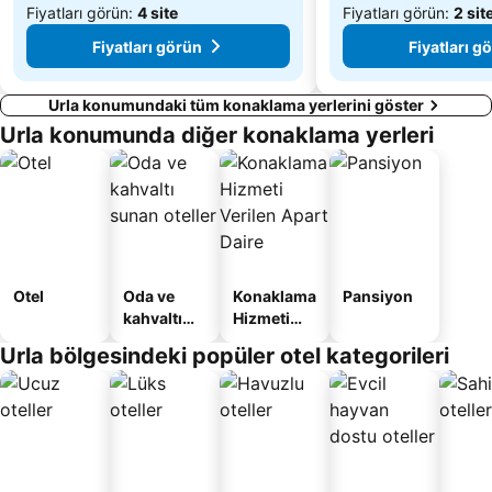
Fiyatları görün:
4 site
Fiyatları görün:
2 sit
Fiyatları görün
Fiyatları g
Urla konumundaki tüm konaklama yerlerini göster
Urla konumunda diğer konaklama yerleri
Otel
Oda ve
Konaklama
Pansiyon
kahvaltı
Hizmeti
sunan
Verilen
Urla bölgesindeki popüler otel kategorileri
oteller
Apart
Daire