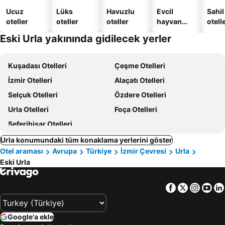
Ucuz
Lüks
Havuzlu
Evcil
Sahil
oteller
oteller
oteller
hayvan
otelle
dostu
Eski Urla yakınında gidilecek yerler
oteller
Kuşadası Otelleri
Çeşme Otelleri
İzmir Otelleri
Alaçatı Otelleri
Selçuk Otelleri
Özdere Otelleri
Urla Otelleri
Foça Otelleri
Seferihisar Otelleri
Urla konumundaki tüm konaklama yerlerini göster
Otel araması
Avrupa
Türkiye
İzmir Çevresi
Urla
Eski Urla
Facebook
Twitter
Insta
Yo
Google'a ekle