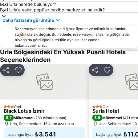
Buca Arena
Aqua Fantasy
Eski Urla nerede bulunuyor?
Eski Urla'e yakın popüler cazibe merkezleri nelerdir?
Bostanlı İskelesi
Bayraklı Vapur İskelesi
Daha fazlasını görüntüle
Basmane
Dalyanköy
Rezervasyon sitelerinden aldığımız fiyatlar ve müsaitlik durumları
İzmir Fuar Merkezi
Yeni Foça Halk Plajı
sürekli olarak değişir. Bu nedenle, rezervasyon sitesine gittiğinizde,
Akarca Plajı
Büyük Akkum Plajı
trivago'da gördüğünüz teklifin aynısını her zaman
bulamayabilirsiniz.
İnciraltı
Karabağlar
Urla Bölgesindeki En Yüksek Puanlı Hotels
Alaçatı Ot Festivali
Ayayorgi Plajı
Seçeneklerinden
İzmir Otobüs Terminali
Port Alaçatı Marina
Paylaş
Favorilerime ekle
Paylaş
Favorilerime 
Basmane Tren Garı
Karşıyaka İskelesi
Kemeraltı
Gümüldür Halk Plajı
Çukuraltı Halk Plajı
Ege Üniversitesi Tıp Fakültesi
Ovacık
Fahrettin Altay Metro İstasyonu
Otel
Otel
3 Yıldız
3 Yıldız
Black Lotus İzmir
Surla Hotel
Pırlanta Plajı
Alsancak İskelesi
8,7
8,9
Mükemmel
(
280 misafir puanı
)
Mükemmel
(
411 misa
Kaplıca
Menemen
Urla, Şehir merkezi 16.4 km uzaklıkta
Urla, Şehir merkezi 1.3
Teos Marina
Çeşme Kalesi
₺3.541
₺11.
başlangıç fiyatı
başlangıç fiyatı