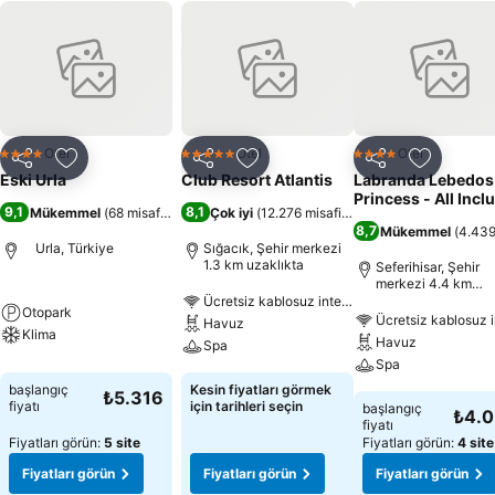
Otel
Otel
Otel
4 Yıldız
5 Yıldız
4 Yıldız
Paylaş
Favorilerime ekle
Paylaş
Favorilerime ekle
Paylaş
Favoriler
Eski Urla
Club Resort Atlantis
Labranda Lebedos
Princess - All Incl
9,1
8,1
Mükemmel
(
68 misafir puanı
)
Çok iyi
(
12.276 misafir puanı
)
8,7
Mükemmel
(
4.439
Urla, Türkiye
Sığacık, Şehir merkezi
1.3 km uzaklıkta
Seferihisar, Şehir
merkezi 4.4 km
uzaklıkta
Ücretsiz kablosuz internet
Otopark
Ücretsiz kablosuz i
Havuz
Klima
Havuz
Spa
Spa
başlangıç
Kesin fiyatları görmek
₺5.316
fiyatı
için tarihleri seçin
başlangıç
₺4.
fiyatı
Fiyatları görün:
5 site
Fiyatları görün:
4 site
Fiyatları görün
Fiyatları görün
Fiyatları görün