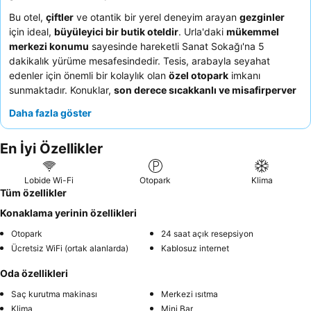
Bu otel,
çiftler
ve otantik bir yerel deneyim arayan
gezginler
için ideal,
büyüleyici bir butik oteldir
. Urla'daki
mükemmel
merkezi konumu
sayesinde hareketli Sanat Sokağı'na 5
dakikalık yürüme mesafesindedir. Tesis, arabayla seyahat
edenler için önemli bir kolaylık olan
özel otopark
imkanı
sunmaktadır. Konuklar,
son derece sıcakkanlı ve misafirperver
personeli
ve Urla zeytinleri ile ev yapımı reçeller gibi yerel
Daha fazla göster
ürünler içeren lezzetli kahvaltıyı sürekli olarak övmektedir.
Gerçekten sakin bir konaklama için, yol kenarından uzak bir oda
En İyi Özellikler
talep etmeyi düşünebilirsiniz.
Lobide Wi-Fi
Otopark
Klima
Tüm özellikler
Konaklama yerinin özellikleri
Otopark
24 saat açık resepsiyon
Ücretsiz WiFi (ortak alanlarda)
Kablosuz internet
Oda özellikleri
Saç kurutma makinası
Merkezi ısıtma
Klima
Mini Bar