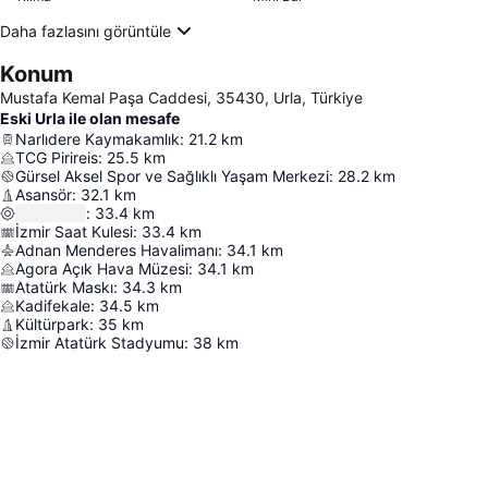
Daha fazlasını görüntüle
Konum
Mustafa Kemal Paşa Caddesi, 35430, Urla, Türkiye
Eski Urla ile olan mesafe
Narlıdere Kaymakamlık
:
21.2
km
TCG Pirireis
:
25.5
km
Gürsel Aksel Spor ve Sağlıklı Yaşam Merkezi
:
28.2
km
Asansör
:
32.1
km
:
33.4
km
İzmir Saat Kulesi
:
33.4
km
Adnan Menderes Havalimanı
:
34.1
km
Agora Açık Hava Müzesi
:
34.1
km
Atatürk Maskı
:
34.3
km
Kadifekale
:
34.5
km
Kültürpark
:
35
km
İzmir Atatürk Stadyumu
:
38
km