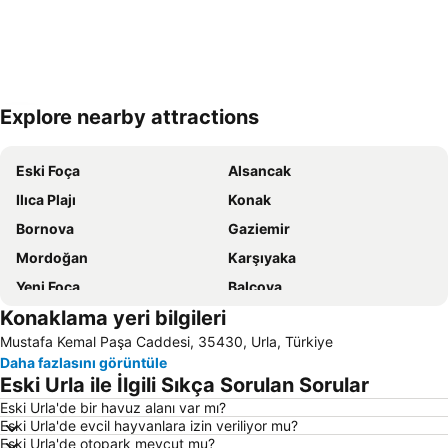
Explore nearby attractions
Haritayı genişlet
Eski Foça
Alsancak
Ilıca Plajı
Konak
Bornova
Gaziemir
Mordoğan
Karşıyaka
Yeni Foça
Balçova
Konaklama yeri bilgileri
Güzelbahçe
Alaçatı Plajı
Mustafa Kemal Paşa Caddesi, 35430, Urla, Türkiye
İzmir Adnan Menderes Havalimanı
Balıklıova
Daha fazlasını görüntüle
Çiğli Tren Garı
Ildır
Eski Urla ile İlgili Sıkça Sorulan Sorular
Çeşme Limanı
Urla İskelesi
Eski Urla'de bir havuz alanı var mı?
Eski Urla'de evcil hayvanlara izin veriliyor mu?
Boyalık Plajı
Altınkum Plajı
Eski Urla'de otopark mevcut mu?