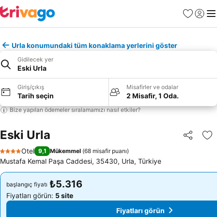
Favoriler
Giriş y
Me
Urla konumundaki tüm konaklama yerlerini göster
Gidilecek yer
Eski Urla
Giriş/çıkış
Misafirler ve odalar
Tarih seçin
2 Misafir, 1 Oda.
Bize yapılan ödemeler sıralamamızı nasıl etkiler?
Eski Urla
Paylaş
Fa
Otel
9,1
Mükemmel
(
68 misafir puanı
)
4 Yıldız
Mustafa Kemal Paşa Caddesi, 35430, Urla, Türkiye
₺5.316
₺5.316
başlangıç fiyatı
başlangıç fiyatı
Fiyatları görün:
5 site
Fiyatları görün:
5 site
Fiyatları görün
Fiyatları görün