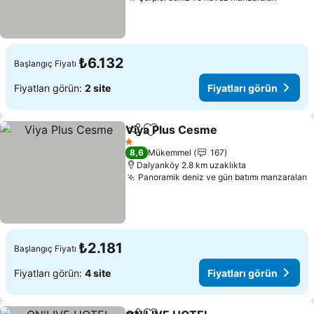
Fiyatla
₺6.132
Başlangıç Fiyatı
Fiyatları görün:
2 site
Fiyatları görün
Viya Plus Cesme
Paylaş
Favorilerime ekle
Fiyatları 
1 Yıldız
8,6
Mükemmel
167
Dalyanköy 2.8 km uzaklıkta
Panoramik deniz ve gün batımı manzaraları
F
₺2.181
Başlangıç Fiyatı
Fiyatları görün:
4 site
Fiyatları görün