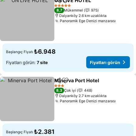
ON'LIVE HOTEL
Paylaş
Favorilerime ekle
Fiyatları g
5 Yıldız
8,7
Mükemmel
975
Dalyanköy 2.6 km uzaklıkta
Panoramik Ege Denizi manzarası
Fiyatları
₺6.948
Başlangıç Fiyatı
Fiyatları görün:
7 site
Fiyatları görün
Minerva Port Hotel
Paylaş
Favorilerime ekle
Fiyatlar
3 Yıldız
8,3
Çok iyi
448
Dalyanköy 2.7 km uzaklıkta
Panoramik Ege Denizi manzarası
Fiyatları
₺2.381
Başlangıç Fiyatı