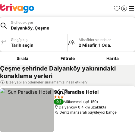
Favoriler
Giriş y
Me
Gidilecek yer
Dalyanköy, Çeşme
Giriş/çıkış
Misafirler ve odalar
Tarih seçin
2 Misafir, 1 Oda.
Sırala
Filtrele
Harita
Çeşme şehrinde Dalyanköy yakınındaki
konaklama yerleri
Bize yapılan ödemeler sıralamamızı nasıl etkiler?
Sun Paradise Hotel
Paylaş
Favorilerime ekle
Fiyatla
3 Yıldız
9,1
Mükemmel
150
Dalyanköy 0.4 km uzaklıkta
Deniz manzaralı büyüleyici bahçe
Fiyatlar