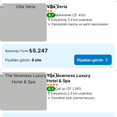
Villa Veria
Paylaş
Favorilerime ekle
Fiyatları görün
2 Yıldız
9,7
Mükemmel
453
Dalyanköy 3.2 km uzaklıkta
Panoramik marina ve şehir manzaraları
Fiya
₺5.247
Başlangıç Fiyatı
Fiyatları görün:
8 site
Fiyatları görün
The Nowness Luxury
Paylaş
Favorilerime ekle
Hotel & Spa
Fiyatları görün
4 Yıldız
8,3
Çok iyi
1.397
Dalyanköy 2.3 km uzaklıkta
Davetkar açık yüzme havuzu
Fiyatları g