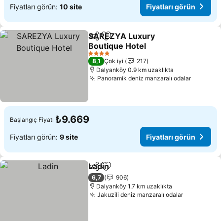
Fiyatları görün:
10 site
Fiyatları görün
SAREZYA Luxury
Paylaş
Favorilerime ekle
Boutique Hotel
Fiyatları görün
4 Yıldız
8,1
Çok iyi
217
Dalyanköy 0.9 km uzaklıkta
Panoramik deniz manzaralı odalar
Fiyatlar
₺9.669
Başlangıç Fiyatı
Fiyatları görün:
9 site
Fiyatları görün
Ladin
Paylaş
Favorilerime ekle
Fiyatları görün
6,7
906
Dalyanköy 1.7 km uzaklıkta
Jakuzili deniz manzaralı odalar
Fiyatları 