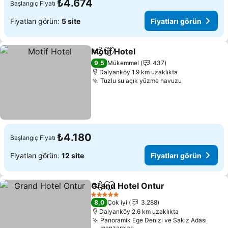
₺4.674
Başlangıç Fiyatı
Fiyatları görün:
5 site
Fiyatları görün
Motif Hotel
Paylaş
Favorilerime ekle
Fiyatları görün
9,5
Mükemmel
437
Dalyanköy 1.9 km uzaklıkta
Tuzlu su açık yüzme havuzu
Fiyatları gö
₺4.180
Başlangıç Fiyatı
Fiyatları görün:
12 site
Fiyatları görün
Grand Hotel Ontur
Paylaş
Favorilerime ekle
Fiyatlar
5 Yıldız
8,0
Çok iyi
3.288
Dalyanköy 2.6 km uzaklıkta
Panoramik Ege Denizi ve Sakız Adası
manzaraları