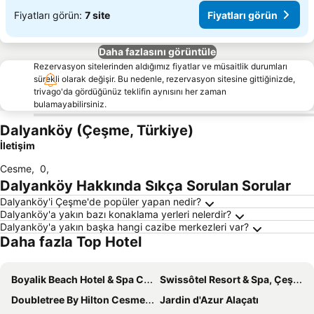
Fiyatları görün:
7 site
Fiyatları görün
Daha fazlasını görüntüle
Rezervasyon sitelerinden aldığımız fiyatlar ve müsaitlik durumları
sürekli olarak değişir. Bu nedenle, rezervasyon sitesine gittiğinizde,
trivago'da gördüğünüz teklifin aynısını her zaman
bulamayabilirsiniz.
Dalyanköy (Çeşme, Türkiye)
İletişim
Cesme
,
0
,
Dalyanköy Hakkında Sıkça Sorulan Sorular
Dalyanköy'i Çeşme'de popüler yapan nedir?
Dalyanköy'a yakın bazı konaklama yerleri nelerdir?
Dalyanköy'a yakın başka hangi cazibe merkezleri var?
Daha fazla Top Hotel
Boyalik Beach Hotel & Spa Cesme
Swissôtel Resort & Spa, Çeşme
Doubletree By Hilton Cesme Alacati
Jardin d'Azur Alaçatı