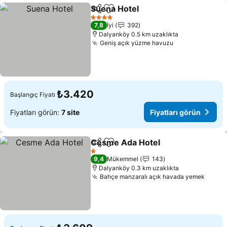
Suena Hotel
Paylaş
Favorilerime ekle
Fiyatları görün
4 Yıldız
7,8
İyi
392
Dalyanköy 0.5 km uzaklıkta
Geniş açık yüzme havuzu
Fiyatları görü
₺3.420
Başlangıç Fiyatı
Fiyatları görün:
7 site
Fiyatları görün
Cesme Ada Hotel
Paylaş
Favorilerime ekle
Fiyatları
1 Yıldız
9,4
Mükemmel
143
Dalyanköy 0.3 km uzaklıkta
Bahçe manzaralı açık havada yemek
Fiyatl