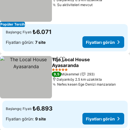
Su aktiviteleri mevcut
Fiyatları görün
Popüler Tercih
₺6.071
Başlangıç Fiyatı
Fiyatları görün:
7 site
Fiyatları görün
The Local House
Paylaş
Favorilerime ekle
Ayasaranda
Fiyatları görün
5 Yıldız
9,5
Mükemmel
293
Dalyanköy 2.5 km uzaklıkta
Nefes kesen Ege Denizi manzaraları
Fiyatl
₺6.893
Başlangıç Fiyatı
Fiyatları görün:
9 site
Fiyatları görün