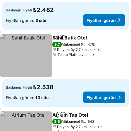
₺2.482
Başlangıç Fiyatı
Fiyatları görün:
3 site
Fiyatları görün
Sahil Butik Otel
Paylaş
Favorilerime ekle
Fiyatları gö
9,7
Mükemmel
478
Dalyanköy 2.7 km uzaklıkta
Tekke Plajı'na yakınlık
Fiyatları görün
₺2.538
Başlangıç Fiyatı
Fiyatları görün:
10 site
Fiyatları görün
Atrium Taş Otel
Paylaş
Favorilerime ekle
Fiyatları g
8,5
Mükemmel
543
Dalyanköy 2.7 km uzaklıkta