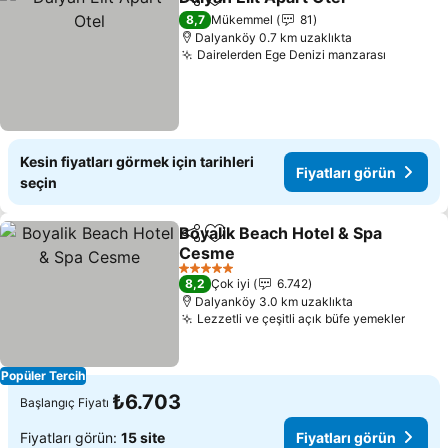
Paylaş
Favorilerime ekle
Fiyat
8,7
Mükemmel
81
Dalyanköy 0.7 km uzaklıkta
Dairelerden Ege Denizi manzarası
Fiyatlar
Kesin fiyatları görmek için tarihleri
Fiyatları görün
seçin
Boyalik Beach Hotel & Spa
Paylaş
Favorilerime ekle
Cesme
Fiyatları görün
5 Yıldız
8,2
Çok iyi
6.742
Dalyanköy 3.0 km uzaklıkta
Lezzetli ve çeşitli açık büfe yemekler
Fiyatl
Popüler Tercih
₺6.703
Başlangıç Fiyatı
Fiyatları görün:
15 site
Fiyatları görün