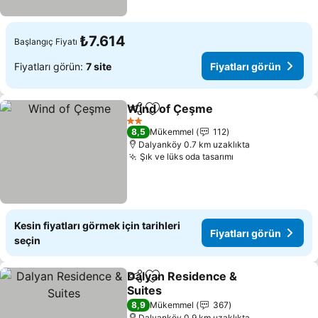
₺7.614
Başlangıç Fiyatı
Fiyatları görün:
7 site
Fiyatları görün
Wind of Çeşme
Paylaş
Favorilerime ekle
Fiyatları g
2 Yıldız
8,5
Mükemmel
112
Dalyanköy 0.7 km uzaklıkta
Şık ve lüks oda tasarımı
Fiyatları görün
Kesin fiyatları görmek için tarihleri
Fiyatları görün
seçin
Dalyan Residence &
Paylaş
Favorilerime ekle
Suites
Fiyatları görün
8,9
Mükemmel
367
Dalyanköy 0.9 km uzaklıkta