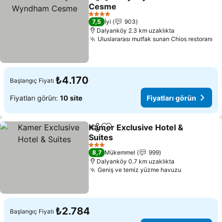
Paylaş
Favorilerime ekle
Cesme
Fiyatları görün
4 Yıldız
7,5
İyi
903
Dalyanköy 2.3 km uzaklıkta
Uluslararası mutfak sunan Chios restoranı
Fi
₺4.170
Başlangıç Fiyatı
Fiyatları görün:
10 site
Fiyatları görün
Kamer Exclusive Hotel &
Paylaş
Favorilerime ekle
Suites
Fiyatları görün
3 Yıldız
8,7
Mükemmel
999
Dalyanköy 0.7 km uzaklıkta
Geniş ve temiz yüzme havuzu
Fiyatları g
₺2.784
Başlangıç Fiyatı