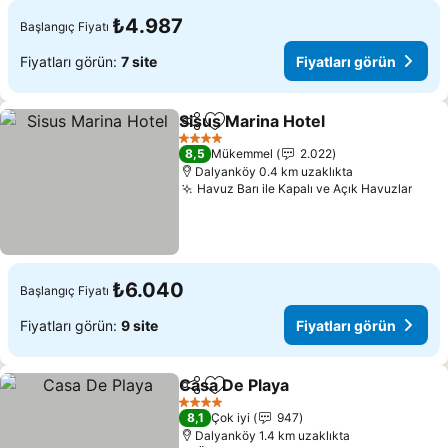
₺4.987
Başlangıç Fiyatı
Fiyatları görün:
7 site
Fiyatları görün
Sisus Marina Hotel
Paylaş
Favorilerime ekle
Fiyatlar
4 Yıldız
8,5
Mükemmel
2.022
Dalyanköy 0.4 km uzaklıkta
Havuz Barı ile Kapalı ve Açık Havuzlar
Fiyat
₺6.040
Başlangıç Fiyatı
Fiyatları görün:
9 site
Fiyatları görün
Casa De Playa
Paylaş
Favorilerime ekle
Fiyatları gör
4 Yıldız
8,1
Çok iyi
947
Dalyanköy 1.4 km uzaklıkta