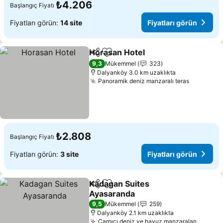
₺4.206
Başlangıç Fiyatı
Fiyatları görün:
14 site
Fiyatları görün
Horasan Hotel
Paylaş
Favorilerime ekle
Fiyatları gö
9,3
Mükemmel
323
Dalyanköy 3.0 km uzaklıkta
Panoramik deniz manzaralı teras
Fiyatları
₺2.808
Başlangıç Fiyatı
Fiyatları görün:
3 site
Fiyatları görün
Kadagan Suites
Paylaş
Favorilerime ekle
Ayasaranda
Fiyatları görün
9,5
Mükemmel
259
Dalyanköy 2.1 km uzaklıkta
Çarpıcı deniz ve havuz manzaraları