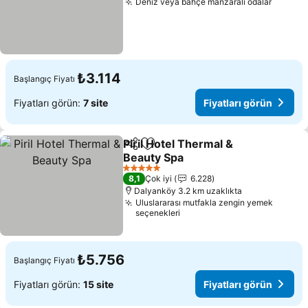
Deniz veya bahçe manzaralı odalar
Fiyatla
₺3.114
Başlangıç Fiyatı
Fiyatları görün:
7 site
Fiyatları görün
Piril Hotel Thermal &
Paylaş
Favorilerime ekle
Beauty Spa
Fiyatları görün
5 Yıldız
8,1
Çok iyi
6.228
Dalyanköy 3.2 km uzaklıkta
Uluslararası mutfakla zengin yemek
seçenekleri
₺5.756
Başlangıç Fiyatı
Fiyatları görün:
15 site
Fiyatları görün