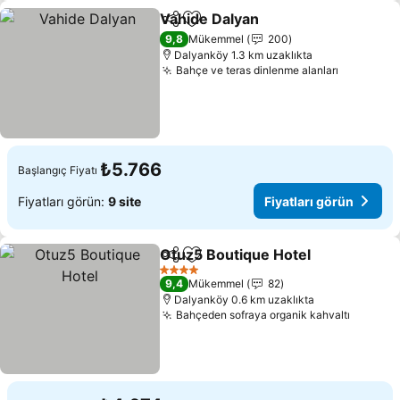
Vahide Dalyan
Paylaş
Favorilerime ekle
Fiyatları gör
9,8
Mükemmel
200
Dalyanköy 1.3 km uzaklıkta
Bahçe ve teras dinlenme alanları
Fiyatları
₺5.766
Başlangıç Fiyatı
Fiyatları görün:
9 site
Fiyatları görün
Otuz5 Boutique Hotel
Paylaş
Favorilerime ekle
Fiyat
4 Yıldız
9,4
Mükemmel
82
Dalyanköy 0.6 km uzaklıkta
Bahçeden sofraya organik kahvaltı
Fiyatla