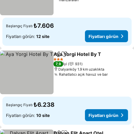
₺7.606
Başlangıç Fiyatı
Fiyatları görün:
12 site
Fiyatları görün
Aya Yorgi Hotel By T
Paylaş
Favorilerime ekle
Fiyatl
3 Yıldız
7,9
İyi
931
Dalyanköy 1.9 km uzaklıkta
Rahatlatıcı açık havuz ve bar
Fiyatları gö
₺6.238
Başlangıç Fiyatı
Fiyatları görün:
10 site
Fiyatları görün
Dalyan Elit Apart Otel