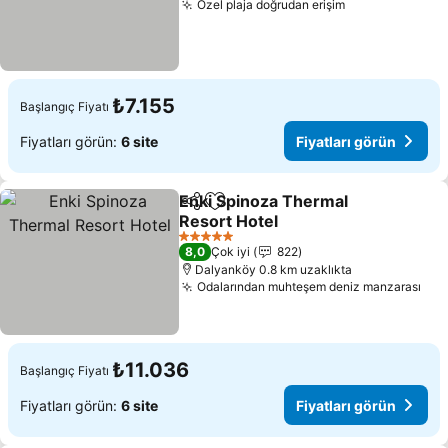
Özel plaja doğrudan erişim
Fiyatları görü
₺7.155
Başlangıç Fiyatı
Fiyatları görün:
6 site
Fiyatları görün
Enki Spinoza Thermal
Paylaş
Favorilerime ekle
Resort Hotel
Fiyatları görün
5 Yıldız
8,0
Çok iyi
822
Dalyanköy 0.8 km uzaklıkta
Odalarından muhteşem deniz manzarası
Fiy
₺11.036
Başlangıç Fiyatı
Fiyatları görün:
6 site
Fiyatları görün