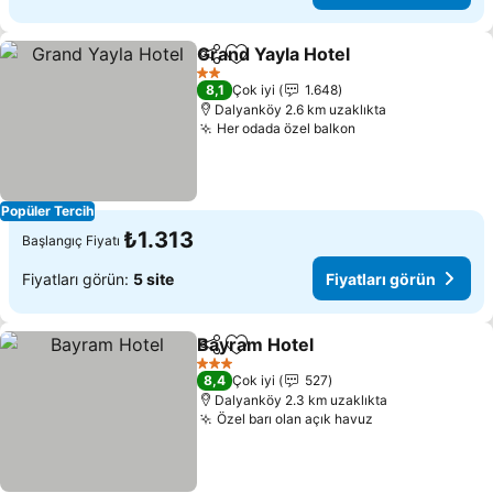
Grand Yayla Hotel
Paylaş
Favorilerime ekle
Fiyatları
2 Yıldız
8,1
Çok iyi
1.648
Dalyanköy 2.6 km uzaklıkta
Her odada özel balkon
Fiyatları görün
Popüler Tercih
₺1.313
Başlangıç Fiyatı
Fiyatları görün:
5 site
Fiyatları görün
Bayram Hotel
Paylaş
Favorilerime ekle
Fiyatları gör
3 Yıldız
8,4
Çok iyi
527
Dalyanköy 2.3 km uzaklıkta
Özel barı olan açık havuz
Fiyatları görün