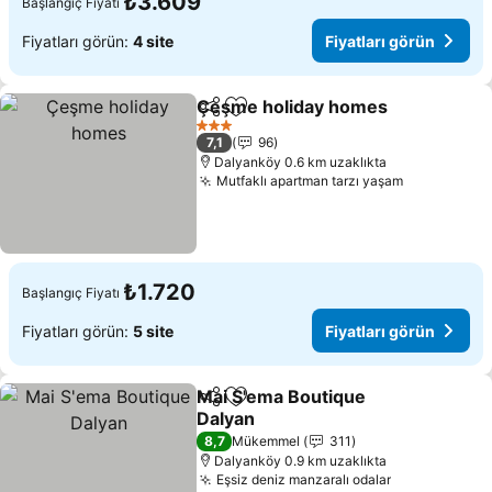
₺3.609
Başlangıç Fiyatı
Fiyatları görün:
4 site
Fiyatları görün
Çeşme holiday homes
Paylaş
Favorilerime ekle
Fiya
3 Yıldız
7,1
96
Dalyanköy 0.6 km uzaklıkta
Mutfaklı apartman tarzı yaşam
Fiyatları g
₺1.720
Başlangıç Fiyatı
Fiyatları görün:
5 site
Fiyatları görün
Mai S'ema Boutique
Paylaş
Favorilerime ekle
Dalyan
Fiyatları görün
8,7
Mükemmel
311
Dalyanköy 0.9 km uzaklıkta
Eşsiz deniz manzaralı odalar
Fiyatları gö