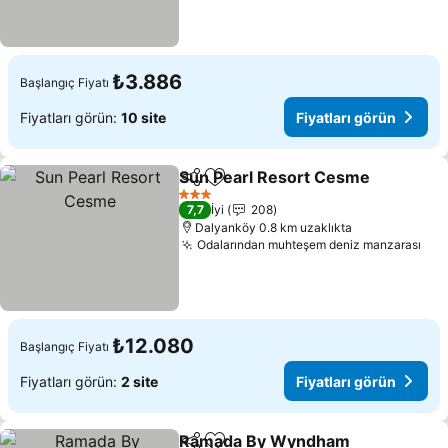
₺3.886
Başlangıç Fiyatı
Fiyatları görün:
10 site
Fiyatları görün
Sun Pearl Resort Cesme
Paylaş
Favorilerime ekle
Fi
3 Yıldız
7,7
İyi
208
Dalyanköy 0.8 km uzaklıkta
Odalarından muhteşem deniz manzarası
Fiy
₺12.080
Başlangıç Fiyatı
Fiyatları görün:
2 site
Fiyatları görün
Ramada By Wyndham