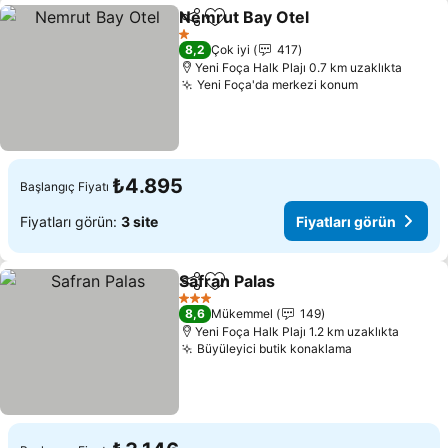
Nemrut Bay Otel
Paylaş
Favorilerime ekle
Fiyatları 
1 Yıldız
8,2
Çok iyi
417
Yeni Foça Halk Plajı 0.7 km uzaklıkta
Yeni Foça'da merkezi konum
Fiyatları gö
₺4.895
Başlangıç Fiyatı
Fiyatları görün:
3 site
Fiyatları görün
Safran Palas
Paylaş
Favorilerime ekle
Fiyatları görün
3 Yıldız
8,6
Mükemmel
149
Yeni Foça Halk Plajı 1.2 km uzaklıkta
Büyüleyici butik konaklama
Fiyatları gör