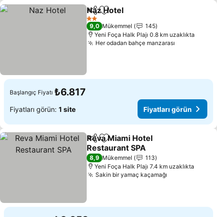
Naz Hotel
Paylaş
Favorilerime ekle
Fiyatları görün
2 Yıldız
9,0
Mükemmel
145
Yeni Foça Halk Plajı 0.8 km uzaklıkta
Her odadan bahçe manzarası
Fiyatları gö
₺6.817
Başlangıç Fiyatı
Fiyatları görün:
1 site
Fiyatları görün
Reva Miami Hotel
Paylaş
Favorilerime ekle
Restaurant SPA
Fiyatları görün
8,9
Mükemmel
113
Yeni Foça Halk Plajı 7.4 km uzaklıkta
Sakin bir yamaç kaçamağı
Fiyatları görü