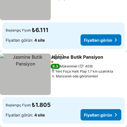
₺6.111
Başlangıç Fiyatı
Fiyatları görün:
4 site
Fiyatları görün
Jasmine Butik Pansiyon
Paylaş
Favorilerime ekle
Fi
1 Yıldız
9,3
Mükemmel
409
Yeni Foça Halk Plajı 1.7 km uzaklıkta
Manzaralı oda görünümleri
Fiyatları görü
₺1.805
Başlangıç Fiyatı
Fiyatları görün:
4 site
Fiyatları görün