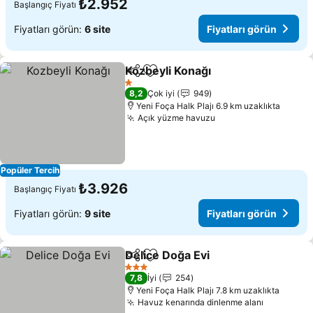
₺2.952
Başlangıç Fiyatı
Fiyatları görün:
6 site
Fiyatları görün
Kozbeyli Konağı
Paylaş
Favorilerime ekle
Fiyatları g
1 Yıldız
8,2
Çok iyi
949
Yeni Foça Halk Plajı 6.9 km uzaklıkta
Açık yüzme havuzu
Fiyatları görün
Popüler Tercih
₺3.926
Başlangıç Fiyatı
Fiyatları görün:
9 site
Fiyatları görün
Delice Doğa Evi
Paylaş
Favorilerime ekle
Fiyatları g
3 Yıldız
7,8
İyi
254
Yeni Foça Halk Plajı 7.8 km uzaklıkta
Havuz kenarında dinlenme alanı
Fiyatları