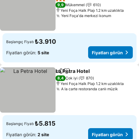
Fiyatları görün
3 Yıldız
9,9
Mükemmel
610
Yeni Foça Halk Plajı 1.2 km uzaklıkta
Yeni Foça'da merkezi konum
Fiyatları gö
₺3.910
Başlangıç Fiyatı
Fiyatları görün:
5 site
Fiyatları görün
La Petra Hotel
Paylaş
Favorilerime ekle
Fiyatları gör
8,4
Çok iyi
870
Yeni Foça Halk Plajı 1.2 km uzaklıkta
A la carte restoranda canlı müzik
Fiyatları
₺5.815
Başlangıç Fiyatı
Fiyatları görün:
2 site
Fiyatları görün