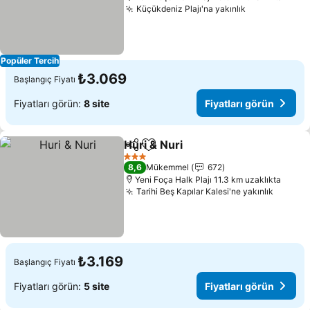
Küçükdeniz Plajı'na yakınlık
Fiyatları gö
Popüler Tercih
₺3.069
Başlangıç Fiyatı
Fiyatları görün:
8 site
Fiyatları görün
Huri & Nuri
Paylaş
Favorilerime ekle
Fiyatları görün
3 Yıldız
8,6
Mükemmel
672
Yeni Foça Halk Plajı 11.3 km uzaklıkta
Tarihi Beş Kapılar Kalesi'ne yakınlık
Fiyatla
₺3.169
Başlangıç Fiyatı
Fiyatları görün:
5 site
Fiyatları görün