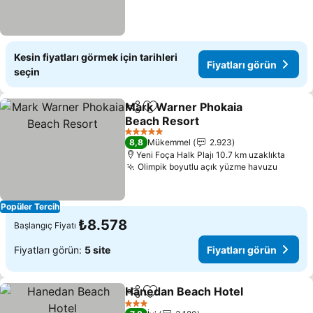
Kesin fiyatları görmek için tarihleri
Fiyatları görün
seçin
Mark Warner Phokaia
Paylaş
Favorilerime ekle
Beach Resort
Fiyatları görün
5 Yıldız
8,8
Mükemmel
2.923
Yeni Foça Halk Plajı 10.7 km uzaklıkta
Olimpik boyutlu açık yüzme havuzu
Fiyatla
Popüler Tercih
₺8.578
Başlangıç Fiyatı
Fiyatları görün:
5 site
Fiyatları görün
Hanedan Beach Hotel
Paylaş
Favorilerime ekle
Fiyat
3 Yıldız