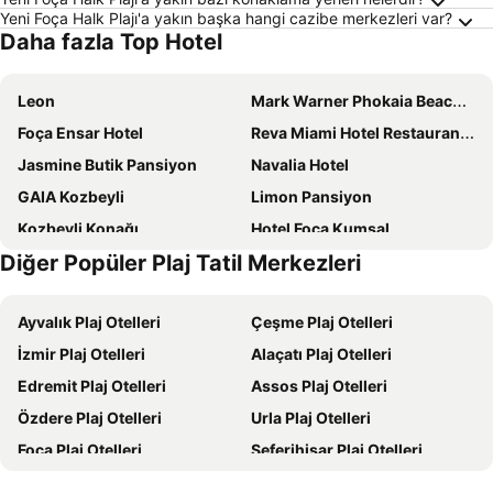
Yeni Foça Halk Plajı'a yakın başka hangi cazibe merkezleri var?
Daha fazla Top Hotel
Leon
Mark Warner Phokaia Beach Resort
Foça Ensar Hotel
Reva Miami Hotel Restaurant SPA
Jasmine Butik Pansiyon
Navalia Hotel
GAIA Kozbeyli
Limon Pansiyon
Kozbeyli Konağı
Hotel Foca Kumsal
Diğer Popüler Plaj Tatil Merkezleri
Huri & Nuri
Safran Palas
Foça Antik
Nemrut Bay Otel
Ayvalık Plaj Otelleri
Çeşme Plaj Otelleri
Foça 1887
Stone House Foca Butik Otel
İzmir Plaj Otelleri
Alaçatı Plaj Otelleri
Foca Kybele Hotel
Delice Doğa Evi
Edremit Plaj Otelleri
Assos Plaj Otelleri
Hotel Karacam
Foça Mint Pansiyon
Özdere Plaj Otelleri
Urla Plaj Otelleri
Ramada By Wyndham Izmir Aliaga
Hotel Club Rose Bay
Foça Plaj Otelleri
Seferihisar Plaj Otelleri
Focamor Otel
Limon Otel
Akçay Plaj Otelleri
Burhaniye Plaj Otelleri
La Petra Hotel
Käsiala Apart Hotel Yeni Foça