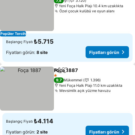
7,8
İyi
3.120
Yeni Foça Halk Plajı 10.4 km uzaklıkta
Özel çocuk kulübü ve oyun alanı
Fiyatları
Popüler Tercih
₺5.715
Başlangıç Fiyatı
Fiyatları görün:
8 site
Fiyatları görün
Foça 1887
Paylaş
Favorilerime ekle
Fiyatları görün
1 Yıldız
9,7
Mükemmel
1.396
Yeni Foça Halk Plajı 11.0 km uzaklıkta
Mevsimlik açık yüzme havuzu
Fiyatları g
₺4.114
Başlangıç Fiyatı
Fiyatları görün:
2 site
Fiyatları görün