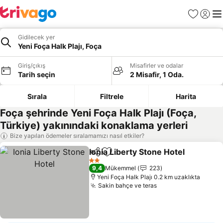
Favoriler
Giriş y
Me
Gidilecek yer
Yeni Foça Halk Plajı, Foça
Giriş/çıkış
Misafirler ve odalar
Tarih seçin
2 Misafir, 1 Oda.
Sırala
Filtrele
Harita
Foça şehrinde Yeni Foça Halk Plajı (Foça,
Türkiye) yakınındaki konaklama yerleri
Bize yapılan ödemeler sıralamamızı nasıl etkiler?
Ionia Liberty Stone Hotel
Paylaş
Favorilerime ekle
F
2 Yıldız
9,4
Mükemmel
223
Yeni Foça Halk Plajı 0.2 km uzaklıkta
Sakin bahçe ve teras
Fiyatları görün