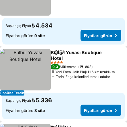
₺4.534
Başlangıç Fiyatı
Fiyatları görün:
9 site
Fiyatları görün
Bulbul Yuvasi Boutique
Paylaş
Favorilerime ekle
Hotel
Fiyatları görün
4 Yıldız
9,3
Mükemmel
803
Yeni Foça Halk Plajı 11.5 km uzaklıkta
Tarihi Foça kolonileri temalı odalar
Fiyatlar
Popüler Tercih
₺5.336
Başlangıç Fiyatı
Fiyatları görün:
8 site
Fiyatları görün