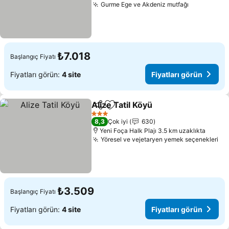
Gurme Ege ve Akdeniz mutfağı
Fiyatları 
₺7.018
Başlangıç Fiyatı
Fiyatları görün:
4 site
Fiyatları görün
Alize Tatil Köyü
Paylaş
Favorilerime ekle
Fiyatları g
3 Yıldız
8,3
Çok iyi
630
Yeni Foça Halk Plajı 3.5 km uzaklıkta
Yöresel ve vejetaryen yemek seçenekleri
Fiy
₺3.509
Başlangıç Fiyatı
Fiyatları görün:
4 site
Fiyatları görün