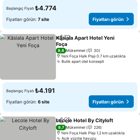
₺4.774
Başlangıç Fiyatı
Fiyatları görün:
7 site
Fiyatları görün
Käsiala Apart Hotel Yeni
Paylaş
Favorilerime ekle
Foça
Fiyatları görün
9,8
Mükemmel
30
Yeni Foça Halk Plajı 0.7 km uzaklıkta
Butik apart otel konsepti
Fiyatları görün
₺4.191
Başlangıç Fiyatı
Fiyatları görün:
6 site
Fiyatları görün
Lecole Hotel By Cityloft
Paylaş
Favorilerime ekle
Fiy
9,7
Mükemmel
226
Yeni Foça Halk Plajı 1.2 km uzaklıkta
Açık yüzme havuzu
Fiyatları görün