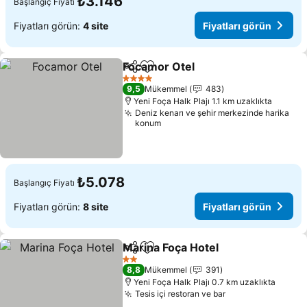
₺3.146
Başlangıç Fiyatı
Fiyatları görün:
4 site
Fiyatları görün
Focamor Otel
Paylaş
Favorilerime ekle
Fiyatları gör
4 Yıldız
9,5
Mükemmel
483
Yeni Foça Halk Plajı 1.1 km uzaklıkta
Deniz kenarı ve şehir merkezinde harika
konum
₺5.078
Başlangıç Fiyatı
Fiyatları görün:
8 site
Fiyatları görün
Marina Foça Hotel
Paylaş
Favorilerime ekle
Fiyatları
2 Yıldız
8,8
Mükemmel
391
Yeni Foça Halk Plajı 0.7 km uzaklıkta
Tesis içi restoran ve bar
Fiyatları görün