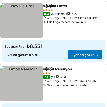
Navalia Hotel
Paylaş
Favorilerime ekle
Fiyatları görü
4 Yıldız
9,3
Mükemmel
598
Yeni Foça Halk Plajı 12.4 km uzaklıkta
Eski Foça merkezine yakınlık
Fiyatları gö
₺6.551
Başlangıç Fiyatı
Fiyatları görün:
9 site
Fiyatları görün
Limon Pansiyon
Paylaş
Favorilerime ekle
Fiyatları g
3 Yıldız
7,5
İyi
315
Yeni Foça Halk Plajı 12.1 km uzaklıkta
Sakin butik konukevi atmosferi
Fiyatları 