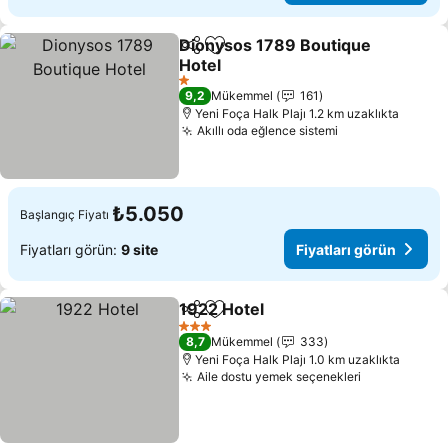
Dionysos 1789 Boutique
Paylaş
Favorilerime ekle
Hotel
Fiyatları görün
1 Yıldız
9,2
Mükemmel
161
Yeni Foça Halk Plajı 1.2 km uzaklıkta
Akıllı oda eğlence sistemi
Fiyatları görün
₺5.050
Başlangıç Fiyatı
Fiyatları görün:
9 site
Fiyatları görün
1922 Hotel
Paylaş
Favorilerime ekle
Fiyatları görün
3 Yıldız
8,7
Mükemmel
333
Yeni Foça Halk Plajı 1.0 km uzaklıkta
Aile dostu yemek seçenekleri
Fiyatları gö