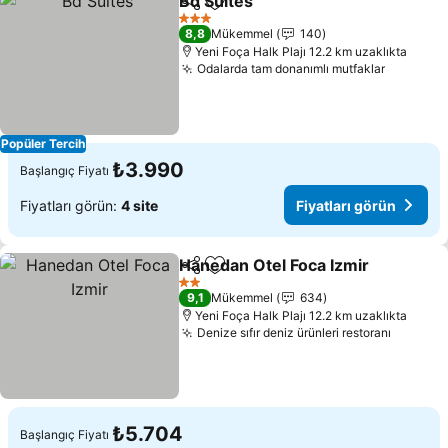
Bd Suites
Paylaş
Favorilerime ekle
Fiyatları görün
3 Yıldız
8,8
Mükemmel
140
Yeni Foça Halk Plajı 12.2 km uzaklıkta
Odalarda tam donanımlı mutfaklar
Fiyatlar
Popüler Tercih
₺3.990
Başlangıç Fiyatı
Fiyatları görün:
4 site
Fiyatları görün
Hanedan Otel Foca Izmir
Paylaş
Favorilerime ekle
Fi
2 Yıldız
9,1
Mükemmel
634
Yeni Foça Halk Plajı 12.2 km uzaklıkta
Denize sıfır deniz ürünleri restoranı
Fiyatla
₺5.704
Başlangıç Fiyatı