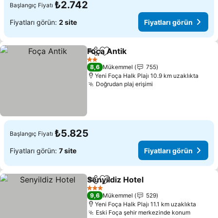
₺2.742
Başlangıç Fiyatı
Fiyatları görün:
2 site
Fiyatları görün
Foça Antik
Paylaş
Favorilerime ekle
Fiyatları görün
2 Yıldız
8,6
Mükemmel
755
Yeni Foça Halk Plajı 10.9 km uzaklıkta
Doğrudan plaj erişimi
Fiyatları görün
₺5.825
Başlangıç Fiyatı
Fiyatları görün:
7 site
Fiyatları görün
Senyildiz Hotel
Paylaş
Favorilerime ekle
Fiyatları gö
3 Yıldız
9,6
Mükemmel
529
Yeni Foça Halk Plajı 11.1 km uzaklıkta
Eski Foça şehir merkezinde konum
Fiyatla