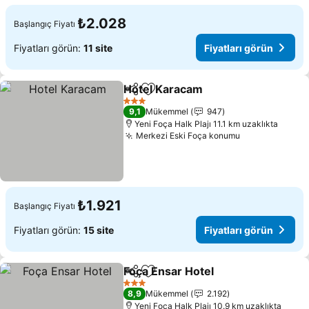
₺2.028
Başlangıç Fiyatı
Fiyatları görün:
11 site
Fiyatları görün
Hotel Karacam
Paylaş
Favorilerime ekle
Fiyatları gö
3 Yıldız
9,1
Mükemmel
947
Yeni Foça Halk Plajı 11.1 km uzaklıkta
Merkezi Eski Foça konumu
Fiyatları gör
₺1.921
Başlangıç Fiyatı
Fiyatları görün:
15 site
Fiyatları görün
Foça Ensar Hotel
Paylaş
Favorilerime ekle
Fiyatları 
3 Yıldız
8,9
Mükemmel
2.192
Yeni Foça Halk Plajı 10.9 km uzaklıkta