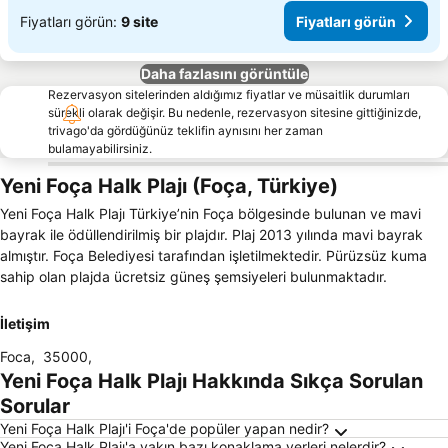
Fiyatları görün:
9 site
Fiyatları görün
Daha fazlasını görüntüle
Rezervasyon sitelerinden aldığımız fiyatlar ve müsaitlik durumları
sürekli olarak değişir. Bu nedenle, rezervasyon sitesine gittiğinizde,
trivago'da gördüğünüz teklifin aynısını her zaman
bulamayabilirsiniz.
Yeni Foça Halk Plajı (Foça, Türkiye)
Yeni Foça Halk Plajı Türkiye’nin Foça bölgesinde bulunan ve mavi
bayrak ile ödüllendirilmiş bir plajdır. Plaj 2013 yılında mavi bayrak
almıştır. Foça Belediyesi tarafından işletilmektedir. Pürüzsüz kuma
sahip olan plajda ücretsiz güneş şemsiyeleri bulunmaktadır.
İletişim
Foca
,
35000
,
Yeni Foça Halk Plajı Hakkında Sıkça Sorulan
Sorular
Yeni Foça Halk Plajı'i Foça'de popüler yapan nedir?
Yeni Foça Halk Plajı'a yakın bazı konaklama yerleri nelerdir?