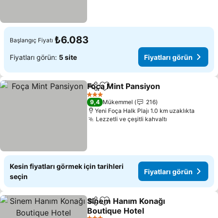
₺6.083
Başlangıç Fiyatı
Fiyatları görün:
5 site
Fiyatları görün
Foça Mint Pansiyon
Paylaş
Favorilerime ekle
Fiyatla
3 Yıldız
9,4
Mükemmel
216
Yeni Foça Halk Plajı 1.0 km uzaklıkta
Lezzetli ve çeşitli kahvaltı
Fiyatları görü
Kesin fiyatları görmek için tarihleri
Fiyatları görün
seçin
Sinem Hanım Konağı
Paylaş
Favorilerime ekle
Boutique Hotel