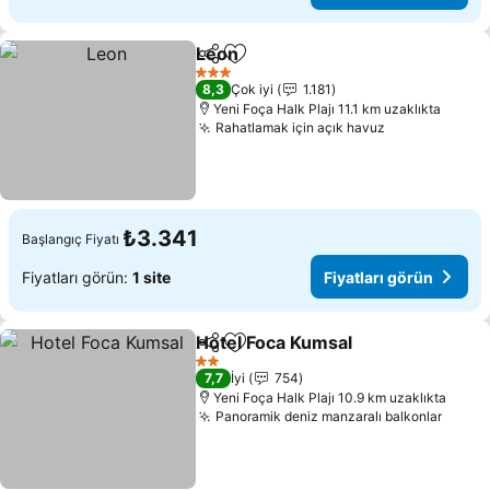
Leon
Paylaş
Favorilerime ekle
Fiyatları görün
3 Yıldız
8,3
Çok iyi
1.181
Yeni Foça Halk Plajı 11.1 km uzaklıkta
Rahatlamak için açık havuz
Fiyatları gör
₺3.341
Başlangıç Fiyatı
Fiyatları görün:
1 site
Fiyatları görün
Hotel Foca Kumsal
Paylaş
Favorilerime ekle
Fiyatlar
2 Yıldız
7,7
İyi
754
Yeni Foça Halk Plajı 10.9 km uzaklıkta
Panoramik deniz manzaralı balkonlar
Fiyatl