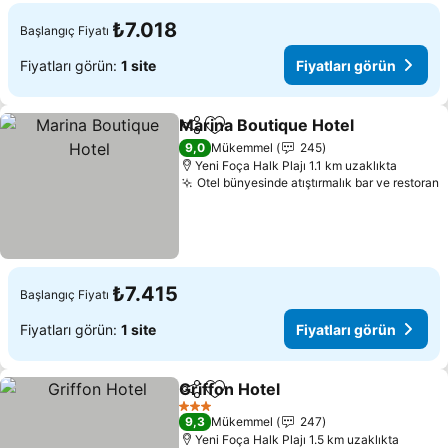
₺7.018
Başlangıç Fiyatı
Fiyatları görün:
1 site
Fiyatları görün
Marina Boutique Hotel
Paylaş
Favorilerime ekle
Fiya
9,0
Mükemmel
245
Yeni Foça Halk Plajı 1.1 km uzaklıkta
Otel bünyesinde atıştırmalık bar ve restoran
F
₺7.415
Başlangıç Fiyatı
Fiyatları görün:
1 site
Fiyatları görün
Griffon Hotel
Paylaş
Favorilerime ekle
Fiyatları görü
3 Yıldız
9,3
Mükemmel
247
Yeni Foça Halk Plajı 1.5 km uzaklıkta