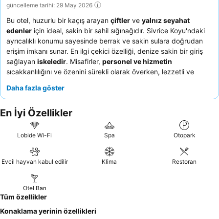
güncelleme tarihi: 29 May 2026
Bu otel, huzurlu bir kaçış arayan
çiftler
ve
yalnız seyahat
edenler
için ideal, sakin bir sahil sığınağıdır. Sivrice Koyu'ndaki
ayrıcalıklı konumu sayesinde berrak ve sakin sulara doğrudan
erişim imkanı sunar. En ilgi çekici özelliği, denize sakin bir giriş
sağlayan
iskeledir
. Misafirler,
personel ve hizmetin
sıcakkanlılığını ve özenini sürekli olarak överken, lezzetli ve
çeşitli
kahvaltı
ve akşam yemeği seçeneklerini de takdir
Daha fazla göster
etmektedir. Gerçekten sessiz bir deneyim için misafirlerin bahçe
manzaralı bir oda talep etmeleri önerilir.
En İyi Özellikler
Lobide Wi-Fi
Spa
Otopark
Evcil hayvan kabul edilir
Klima
Restoran
Otel Barı
Tüm özellikler
Konaklama yerinin özellikleri