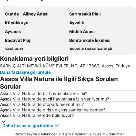
Haritayı genişlet
Cunda - Alibey Adası
Sarımsaklı Plajı
Küçükkuyu
Ayvalık
Ayvacık
Midilli Adası
Badavut Plajı
Behramkale İskelesi
Yeşilyurt
Ayvalık Belediye Plajı
Konaklama yeri bilgileri
Babakale
Setur Ayvalık Marina
SARNIÇ ALTI MEVKİİ-KÜME EVLER, NO. 47, 17862, Assos, Türkiye
Artur Güvercin Koyu
Bozcaada Independence Anniversary Celebration
Daha fazlasını görüntüle
Molyvos Castle
Ayazma Fuar
Assos Villa Natura ile İlgili Sıkça Sorulan
Şeytan Sofrası
Tavaklı
Sorular
Castle of Mytilini
Artur Martı Koyu
Assos Villa Natura'de bir havuz alanı var mı?
Assos Villa Natura'de evcil hayvanlara izin veriliyor mu?
Tsamakia Beach
Traditional Settlement of Molyvos
Assos Villa Natura'de otopark mevcut mu?
Assos Villa Natura'de giriş ve çıkış saatleri ne zaman?
Özdemir Site Plajı
Skala Eresou
Assos Villa Natura nerede bulunuyor?
Museum of the Olive - Lesvos
Eftalou
Daha fazlasını görüntüle
Agiassos
Anaxos
Rezervasyon sitelerinden aldığımız fiyatlar ve müsaitlik durumları