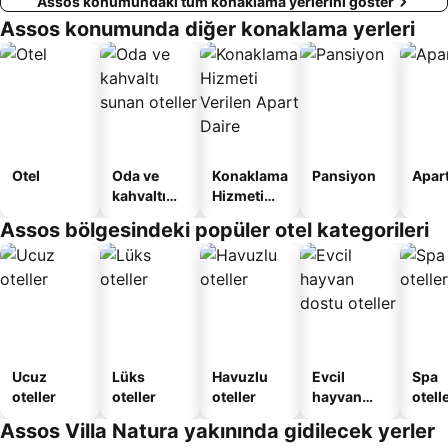
Assos konumundaki tüm konaklama yerlerini göster
Assos konumunda diğer konaklama yerleri
Otel
Oda ve
Konaklama
Pansiyon
Apart
kahvaltı
Hizmeti
sunan
Verilen
Assos bölgesindeki popüler otel kategorileri
oteller
Apart
Daire
Ucuz
Lüks
Havuzlu
Evcil
Spa
oteller
oteller
oteller
hayvan
otelle
dostu
Assos Villa Natura yakınında gidilecek yerler
oteller