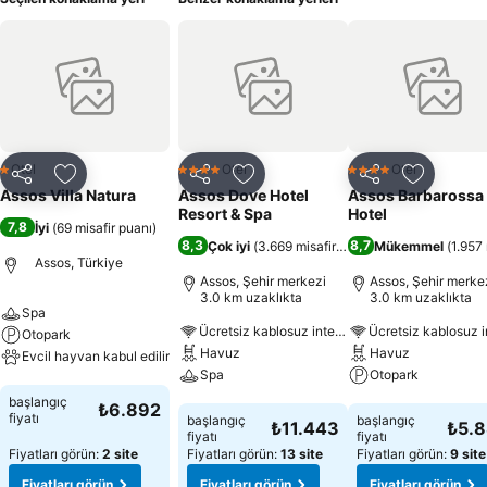
Otel
Otel
Otel
1 Yıldız
4 Yıldız
4 Yıldız
Paylaş
Favorilerime ekle
Paylaş
Favorilerime ekle
Paylaş
Favoriler
Assos Villa Natura
Assos Dove Hotel
Assos Barbarossa
Resort & Spa
Hotel
7,8
İyi
(
69 misafir puanı
)
8,3
8,7
Çok iyi
(
3.669 misafir puanı
)
Mükemmel
(
1.957 
Assos, Türkiye
Assos, Şehir merkezi
Assos, Şehir merke
3.0 km uzaklıkta
3.0 km uzaklıkta
Spa
Ücretsiz kablosuz internet
Otopark
Havuz
Havuz
Evcil hayvan kabul edilir
Spa
Otopark
Fiyatları görün
başlangıç
₺6.892
Fiyatları görün
Fiyatları görün
fiyatı
başlangıç
başlangıç
₺11.443
₺5.
fiyatı
fiyatı
Fiyatları görün:
2 site
Fiyatları görün:
13 site
Fiyatları görün:
9 site
Fiyatları görün
Fiyatları görün
Fiyatları görün