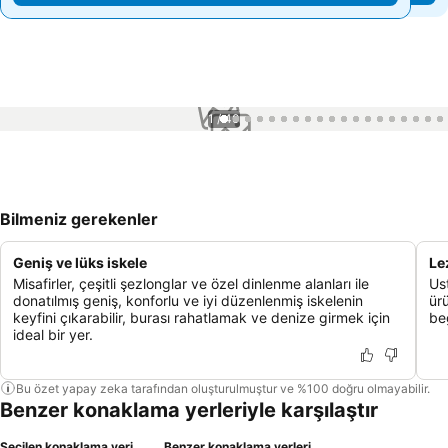
1 / 40
Bilmeniz gerekenler
Geniş ve lüks iskele
Le
Misafirler, çeşitli şezlonglar ve özel dinlenme alanları ile
Us
donatılmış geniş, konforlu ve iyi düzenlenmiş iskelenin
ür
keyfini çıkarabilir, burası rahatlamak ve denize girmek için
beğ
ideal bir yer.
Bu özet yapay zeka tarafından oluşturulmuştur ve %100 doğru olmayabilir.
Benzer konaklama yerleriyle karşılaştır
Seçilen konaklama yeri
Benzer konaklama yerleri