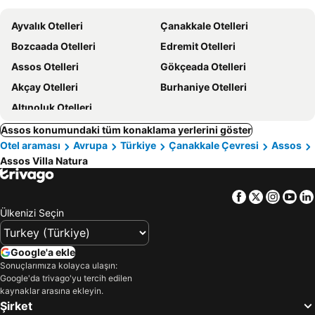
Ayvalık Otelleri
Çanakkale Otelleri
Bozcaada Otelleri
Edremit Otelleri
Assos Otelleri
Gökçeada Otelleri
Akçay Otelleri
Burhaniye Otelleri
Altınoluk Otelleri
Assos konumundaki tüm konaklama yerlerini göster
Otel araması
Avrupa
Türkiye
Çanakkale Çevresi
Assos
Assos Villa Natura
Facebook
Twitter
Insta
Yo
Ülkenizi Seçin
Google'a ekle
Sonuçlarımıza kolayca ulaşın:
Google'da trivago'yu tercih edilen
kaynaklar arasına ekleyin.
Şirket