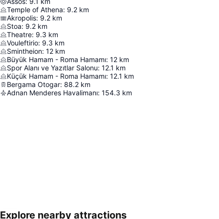
Assos
:
9.1
km
Temple of Athena
:
9.2
km
Akropolis
:
9.2
km
Stoa
:
9.2
km
Theatre
:
9.3
km
Vouleftirio
:
9.3
km
Smintheion
:
12
km
Büyük Hamam - Roma Hamamı
:
12
km
Spor Alanı ve Yazıtlar Salonu
:
12.1
km
Küçük Hamam - Roma Hamamı
:
12.1
km
Bergama Otogar
:
88.2
km
Adnan Menderes Havalimanı
:
154.3
km
Explore nearby attractions