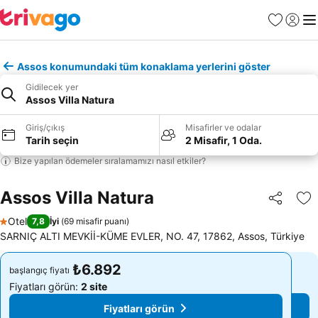
Favoriler
Giriş y
Me
Assos konumundaki tüm konaklama yerlerini göster
Gidilecek yer
Assos Villa Natura
Giriş/çıkış
Misafirler ve odalar
Tarih seçin
2 Misafir, 1 Oda.
Bize yapılan ödemeler sıralamamızı nasıl etkiler?
Assos Villa Natura
Paylaş
Fa
Otel
7,8
İyi
(
69 misafir puanı
)
1 Yıldız
SARNIÇ ALTI MEVKİİ-KÜME EVLER, NO. 47, 17862, Assos, Türkiye
₺6.892
₺6.892
başlangıç fiyatı
başlangıç fiyatı
Fiyatları görün:
2 site
Fiyatları görün:
2 site
Fiyatları görün
Fiyatları görün