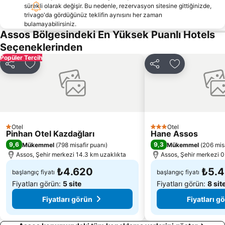
Traditional Settlement of Petra
Kanoni
sürekli olarak değişir. Bu nedenle, rezervasyon sitesine gittiğinizde,
trivago'da gördüğünüz teklifin aynısını her zaman
Taxiarchis of Mandamados Feast
Mistegna Feast
bulamayabilirsiniz.
Valide Djami
Tsonia
Assos Bölgesindeki En Yüksek Puanlı Hotels
Seçeneklerinden
Moni Taxiarchi
Petrified Forest of Lesvos
Popüler Tercih
Traditional Settlement of Panaghiouda
Traditional Settlement of Moria
Paylaş
Favorilerime ekle
Paylaş
Favorilerime 
Saint Raphael Monastery
Ancient Theatre
Agios Ioannis Therapontas
Nyfida
Otel
Otel
1 Yıldız
3 Yıldız
Pinhan Otel Kazdağları
Hane Assos
9,6
9,3
Mükemmel
(
798 misafir puanı
)
Mükemmel
(
206 mis
Assos, Şehir merkezi 14.3 km uzaklıkta
Assos, Şehir merkezi 0
₺4.620
₺5.
başlangıç fiyatı
başlangıç fiyatı
Fiyatları görün:
5 site
Fiyatları görün:
8 sit
Fiyatları görün
Fiyatları g