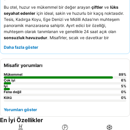
Bu otel, huzur ve mükemmel bir değer arayan
çiftler
ve
lüks
seyahat edenler
için ideal, sakin ve huzurlu bir kaçış noktasıdır.
Tesis, Kadırga Koyu, Ege Denizi ve Midilli Adası'nın muhteşem
panoramik manzarasına sahiptir. Ayırt edici bir özelliği,
muhteşem olarak tanımlanan ve genellikle 24 saat açık olan
sonsuzluk havuzudur
. Misafirler, sıcak ve davetkar bir
atmosfer yaratan olağanüstü personel ve hizmeti sürekli olarak
Daha fazla göster
övmekte, lezzetli ve bol akşam yemeği porsiyonlarıyla çok
beğenilen bir mutfak deneyimiyle bu durum tamamlanmaktadır.
Gerçekten unutulmaz bir deneyim için, çarpıcı manzaraların
Misafir yorumları
tadını çıkarmak üzere
balkonlu
bir oda ayırtmayı
düşünebilirsiniz.
Mükemmel
89
%
Çok iyi
6
%
İyi
5
%
Fena değil
0
%
Kötü
0
%
Yorumları göster
En İyi Özellikler