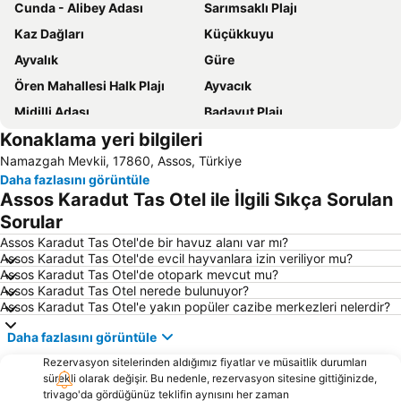
Cunda - Alibey Adası
Sarımsaklı Plajı
Kaz Dağları
Küçükkuyu
Ayvalık
Güre
Ören Mahallesi Halk Plajı
Ayvacık
Midilli Adası
Badavut Plajı
Konaklama yeri bilgileri
Behramkale İskelesi
Yeşilyurt
Namazgah Mevkii, 17860, Assos, Türkiye
Ayvalık Belediye Plajı
Öğretmenler Mahallesi Halk Plaji
Daha fazlasını görüntüle
Babakale
Setur Ayvalık Marina
Assos Karadut Tas Otel ile İlgili Sıkça Sorulan
Artur Güvercin Koyu
Bozcaada Independence Anniversary Celebration
Sorular
Molyvos Castle
Ayazma Fuar
Assos Karadut Tas Otel'de bir havuz alanı var mı?
Assos Karadut Tas Otel'de evcil hayvanlara izin veriliyor mu?
Şeytan Sofrası
Tavaklı
Assos Karadut Tas Otel'de otopark mevcut mu?
Assos Karadut Tas Otel nerede bulunuyor?
Antandros Plajı
Castle of Mytilini
Assos Karadut Tas Otel'e yakın popüler cazibe merkezleri nelerdir?
Artur Gemiyatağı Koyu
Artur Martı Koyu
Daha fazlasını görüntüle
Hasan Boğuldu
Tsamakia Beach
Rezervasyon sitelerinden aldığımız fiyatlar ve müsaitlik durumları
Traditional Settlement of Molyvos
Özdemir Site Plajı
sürekli olarak değişir. Bu nedenle, rezervasyon sitesine gittiğinizde,
trivago'da gördüğünüz teklifin aynısını her zaman
Museum of the Olive - Lesvos
Eftalou