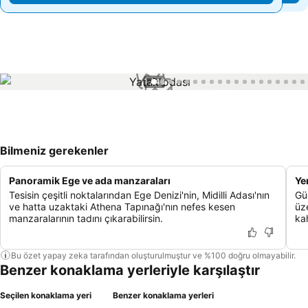
1 / 48
Bilmeniz gerekenler
Panoramik Ege ve ada manzaraları
Yer
Tesisin çeşitli noktalarından Ege Denizi'nin, Midilli Adası'nın
Gün
ve hatta uzaktaki Athena Tapınağı'nın nefes kesen
üze
manzaralarının tadını çıkarabilirsin.
kah
Bu özet yapay zeka tarafından oluşturulmuştur ve %100 doğru olmayabilir.
Benzer konaklama yerleriyle karşılaştır
Seçilen konaklama yeri
Benzer konaklama yerleri