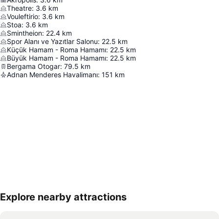
Theatre
:
3.6
km
Vouleftirio
:
3.6
km
Stoa
:
3.6
km
Smintheion
:
22.4
km
Spor Alanı ve Yazıtlar Salonu
:
22.5
km
Küçük Hamam - Roma Hamamı
:
22.5
km
Büyük Hamam - Roma Hamamı
:
22.5
km
Bergama Otogar
:
79.5
km
Adnan Menderes Havalimanı
:
151
km
Explore nearby attractions
Haritayı genişlet