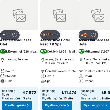
Otel
Otel
Otel
4 Yıldız
4 Yıldız
Paylaş
Favorilerime ekle
Paylaş
Favorilerime ekle
Paylaş
Favoriler
Assos Karadut Tas
Assos Dove Hotel
Assos Barbarossa
Otel
Resort & Spa
Hotel
9,6
8,3
8,7
Mükemmel
(
226 misafir puanı
)
Çok iyi
(
3.669 misafir puanı
)
Mükemmel
(
1.957 
Assos, Türkiye
Assos, Şehir merkezi
Assos, Şehir merke
3.0 km uzaklıkta
3.0 km uzaklıkta
Havuz
Ücretsiz kablosuz internet
Ücretsiz kablosuz i
Otopark
Havuz
Havuz
Klima
Spa
Otopark
başlangıç
başlangıç
başlangıç
₺7.872
₺11.474
₺5.
fiyatı
fiyatı
fiyatı
Fiyatları görün:
3 site
Fiyatları görün:
13 site
Fiyatları görün:
9 site
Fiyatları görün
Fiyatları görün
Fiyatları görün