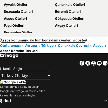
Ayvalık Otelleri
Çanakkale Otelleri
Bozcaada Otelleri
Edremit Otelleri
Assos Otelleri
Gökçeada Otelleri
Foça Otelleri
Akçay Otelleri
Burhaniye Otelleri
Assos konumundaki tüm konaklama yerlerini göster
Otel araması
Avrupa
Türkiye
Çanakkale Çevresi
Assos
Assos Karadut Tas Otel
Facebook
Twitter
Insta
Yo
Ülkenizi Seçin
Google'a ekle
Sonuçlarımıza kolayca ulaşın:
Google'da trivago'yu tercih edilen
kaynaklar arasına ekleyin.
Şirket