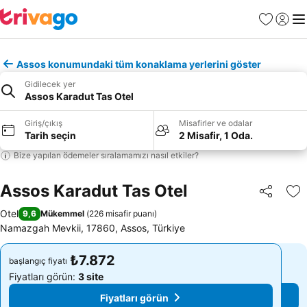
Favoriler
Giriş y
Me
Assos konumundaki tüm konaklama yerlerini göster
Gidilecek yer
Assos Karadut Tas Otel
Giriş/çıkış
Misafirler ve odalar
Tarih seçin
2 Misafir, 1 Oda.
Bize yapılan ödemeler sıralamamızı nasıl etkiler?
Assos Karadut Tas Otel
Paylaş
Fa
Otel
9,6
Mükemmel
(
226 misafir puanı
)
Namazgah Mevkii, 17860, Assos, Türkiye
₺7.872
₺7.872
başlangıç fiyatı
başlangıç fiyatı
Fiyatları görün:
3 site
Fiyatları görün:
3 site
Fiyatları görün
Fiyatları görün