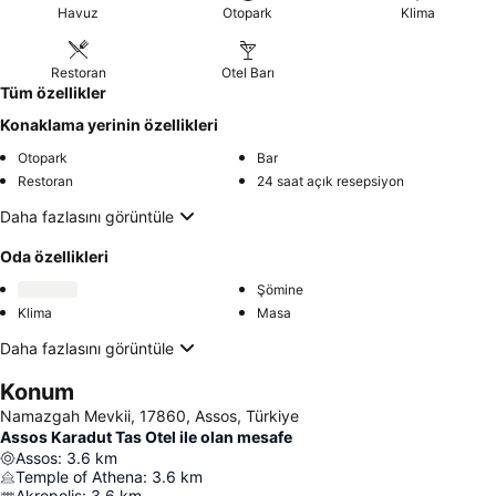
Havuz
Otopark
Klima
Restoran
Otel Barı
Tüm özellikler
Konaklama yerinin özellikleri
Otopark
Bar
Restoran
24 saat açık resepsiyon
Daha fazlasını görüntüle
Oda özellikleri
Şömine
Klima
Masa
Daha fazlasını görüntüle
Konum
Namazgah Mevkii, 17860, Assos, Türkiye
Assos Karadut Tas Otel ile olan mesafe
Assos
:
3.6
km
Temple of Athena
:
3.6
km
Akropolis
:
3.6
km