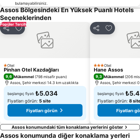
bulamayabilirsiniz.
Agiassos
Anaxos
Assos Bölgesindeki En Yüksek Puanlı Hotels
Seçeneklerinden
Traditional Settlement of Petra
Kanoni
Popüler Tercih
Taxiarchis of Mandamados Feast
Mistegna Feast
Paylaş
Favorilerime ekle
Paylaş
Favorilerime 
Valide Djami
Tsonia
Moni Taxiarchi
Traditional Settlement of Panaghiouda
Traditional Settlement of Moria
Saint Raphael Monastery
Ancient Theatre
Agios Ioannis Therapontas
Otel
Otel
1 Yıldız
3 Yıldız
Pinhan Otel Kazdağları
Hane Assos
9,6
9,3
Mükemmel
(
798 misafir puanı
)
Mükemmel
(
206 mis
Assos, Şehir merkezi 14.3 km uzaklıkta
Assos, Şehir merkezi 0
₺5.034
₺5.
başlangıç fiyatı
başlangıç fiyatı
Fiyatları görün:
5 site
Fiyatları görün:
8 sit
Fiyatları görün
Fiyatları g
Assos konumundaki tüm konaklama yerlerini göster
Assos konumunda diğer konaklama yerleri