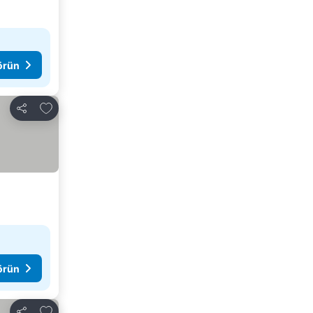
görün
Favorilerime ekle
Paylaş
görün
Favorilerime ekle