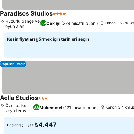
Paradisos Studios
4 Yıldız
Fiyatları görün
Huzurlu bahçe ve
Çok iyi
(229 misafir puanı)
8,4
Kanoni 1.6 km uza
oyun alanı
Fiyatları görün
Kesin fiyatları görmek için tarihleri seçin
Popüler Tercih
Aella Studios
3 Yıldız
Fiyatları görün
Özel balkon
Mükemmel
(121 misafir puanı)
8,8
Kanoni 3.4 km uz
veya teras
Fiyatları görün
₺4.447
Başlangıç Fiyatı