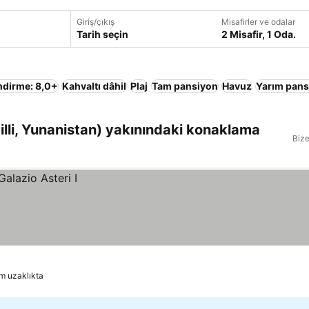
Giriş/çıkış
Misafirler ve odalar
Tarih seçin
2 Misafir, 1 Oda.
ndirme: 8,0+
Kahvaltı dâhil
Plaj
Tam pansiyon
Havuz
Yarım pans
dilli, Yunanistan) yakınındaki konaklama
Bize
m uzaklıkta