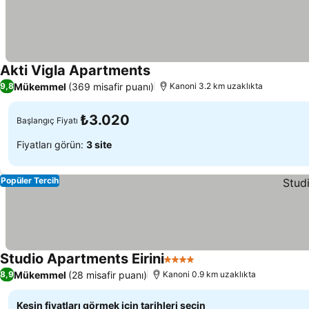
Akti Vigla Apartments
Fiyatları görün
Mükemmel
(369 misafir puanı)
9,8
Kanoni 3.2 km uzaklıkta
₺3.020
Başlangıç Fiyatı
Fiyatları görün:
3 site
Popüler Tercih
Studio Apartments Eirini
4 Yıldız
Fiyatları görün
Mükemmel
(28 misafir puanı)
8,9
Kanoni 0.9 km uzaklıkta
Kesin fiyatları görmek için tarihleri seçin