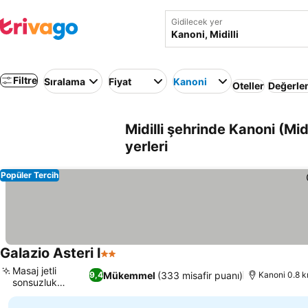
Gidilecek yer
Filtre
Sıralama
Fiyat
Kanoni
Oteller
Değerle
Midilli şehrinde Kanoni (Mi
yerleri
Popüler Tercih
Galazio Asteri I
2 Yıldız
Fiyatları görün
Masaj jetli
Mükemmel
(333 misafir puanı)
9,4
Kanoni 0.8 k
sonsuzluk
Fiyatları görün
havuzu