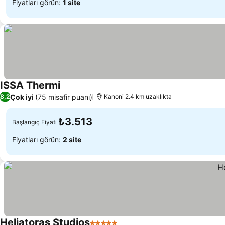
Fiyatları görün:
1 site
ISSA Thermi
Fiyatları görün
Çok iyi
(75 misafir puanı)
8,2
Kanoni 2.4 km uzaklıkta
₺3.513
Başlangıç Fiyatı
Fiyatları görün:
2 site
Heliatoras Studios