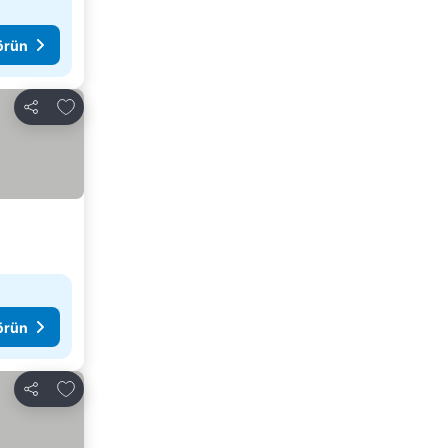
görün
Favorilerime ekle
Paylaş
görün
Favorilerime ekle
Paylaş