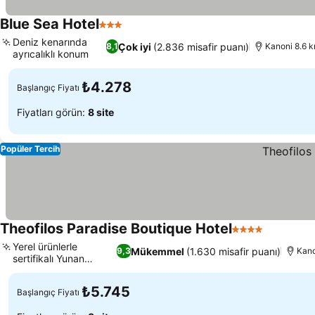
Blue Sea Hotel
3 Yıldız
Fiyatları görün
Deniz kenarında
Çok iyi
(2.836 misafir puanı)
8,1
Kanoni 8.6 k
ayrıcalıklı konum
Fiyatları görün
₺4.278
Başlangıç Fiyatı
Fiyatları görün:
8 site
Popüler Tercih
Theofilos Paradise Boutique Hotel
4 Yıldız
Fiyatları
Yerel ürünlerle
Mükemmel
(1.630 misafir puanı)
9,3
Kano
sertifikalı Yunan
Fiyatları görün
kahvaltısı
₺5.745
Başlangıç Fiyatı