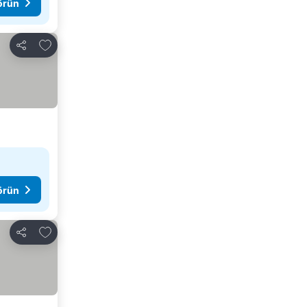
görün
Favorilerime ekle
Paylaş
görün
Favorilerime ekle
Paylaş