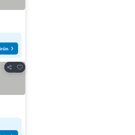
görün
Favorilerime ekle
Paylaş