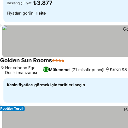
₺3.877
Başlangıç Fiyatı
Fiyatları görün:
1 site
Golden Sun Rooms
4 Yıldız
Fiyatları görün
Her odadan Ege
Mükemmel
(71 misafir puanı)
9,2
Kanoni 0.6
Denizi manzarası
Fiyatları görün
Kesin fiyatları görmek için tarihleri seçin
Popüler Tercih