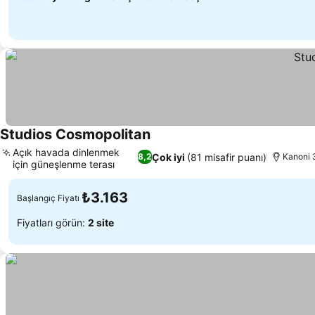
Studios Cosmopolitan
Fiyatları görün
Açık havada dinlenmek
Çok iyi
(81 misafir puanı)
8,2
Kanoni 
için güneşlenme terası
Fiyatları görün
₺3.163
Başlangıç Fiyatı
Fiyatları görün:
2 site