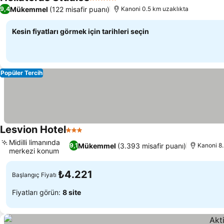
5 Yıldız
Fiyatları görün
Mükemmel
(122 misafir puanı)
9,4
Kanoni 0.5 km uzaklıkta
Kesin fiyatları görmek için tarihleri seçin
Popüler Tercih
Lesvion Hotel
3 Yıldız
Fiyatları görün
Midilli limanında
Mükemmel
(3.393 misafir puanı)
9,1
Kanoni 8.
merkezi konum
Fiyatları görün
₺4.221
Başlangıç Fiyatı
Fiyatları görün:
8 site