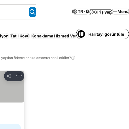
TR · ₺
Menü
Giriş yap
Haritayı görüntüle
iyon
Tatil Köyü
Konaklama Hizmeti Verilen Apart Daire
Otopark
 yapılan ödemeler sıralamamızı nasıl etkiler?
Favorilerime ekle
Paylaş