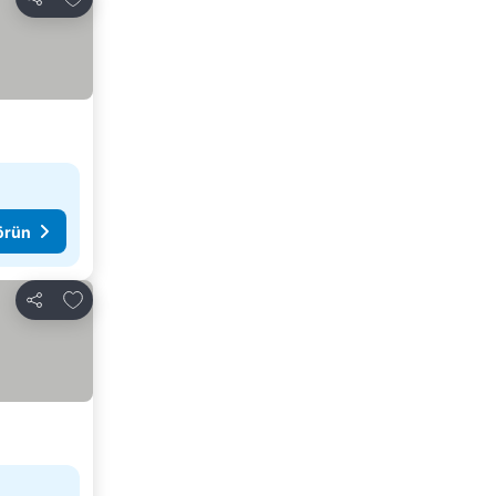
Paylaş
görün
Favorilerime ekle
Paylaş