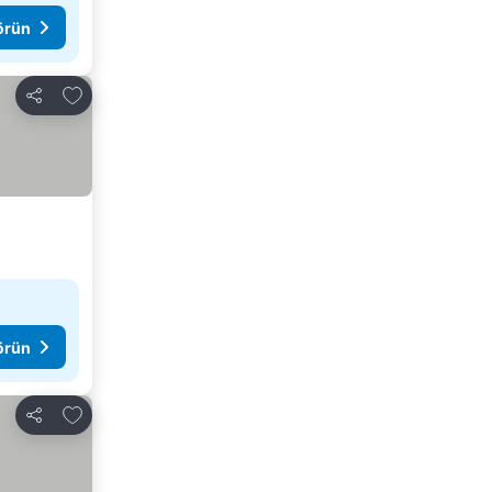
görün
Favorilerime ekle
Paylaş
görün
Favorilerime ekle
Paylaş