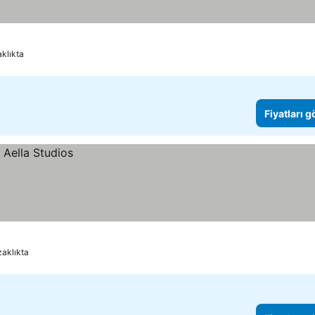
klıkta
Fiyatları 
aklıkta