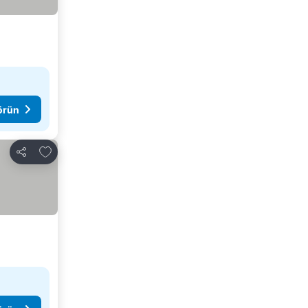
görün
Favorilerime ekle
Paylaş