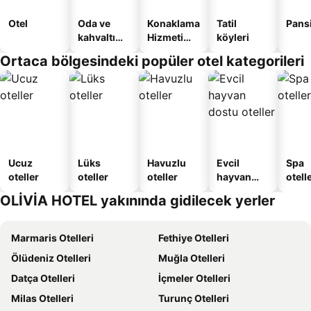
Otel
Oda ve
Konaklama
Tatil
Pans
kahvaltı
Hizmeti
köyleri
sunan
Verilen
Ortaca bölgesindeki popüler otel kategorileri
oteller
Apart
Daire
Ucuz
Lüks
Havuzlu
Evcil
Spa
oteller
oteller
oteller
hayvan
otelle
dostu
OLİVİA HOTEL yakınında gidilecek yerler
oteller
Marmaris Otelleri
Fethiye Otelleri
Ölüdeniz Otelleri
Muğla Otelleri
Datça Otelleri
İçmeler Otelleri
Milas Otelleri
Turunç Otelleri