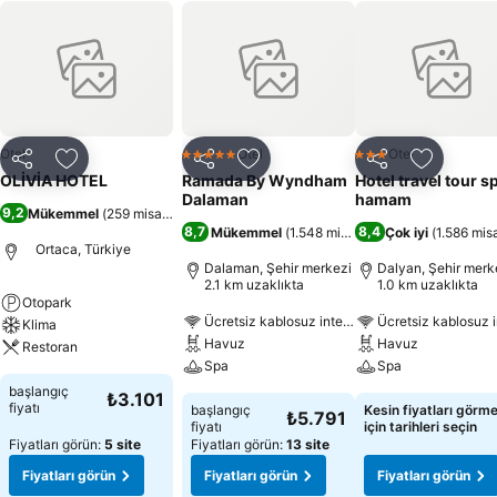
Otel
Otel
Otel
5 Yıldız
3 Yıldız
Paylaş
Favorilerime ekle
Paylaş
Favorilerime ekle
Paylaş
Favoriler
OLİVİA HOTEL
Ramada By Wyndham
Hotel travel tour s
Dalaman
hamam
9,2
Mükemmel
(
259 misafir puanı
)
8,7
8,4
Mükemmel
(
1.548 misafir puanı
Çok iyi
)
(
1.586 misa
Ortaca, Türkiye
Dalaman, Şehir merkezi
Dalyan, Şehir merk
2.1 km uzaklıkta
1.0 km uzaklıkta
Otopark
Ücretsiz kablosuz internet
Ücretsiz kablosuz i
Klima
Havuz
Havuz
Restoran
Spa
Spa
başlangıç
₺3.101
fiyatı
başlangıç
Kesin fiyatları görm
₺5.791
fiyatı
için tarihleri seçin
Fiyatları görün:
5 site
Fiyatları görün:
13 site
Fiyatları görün
Fiyatları görün
Fiyatları görün