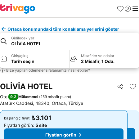
Favoriler
Giriş y
Me
Ortaca konumundaki tüm konaklama yerlerini göster
Gidilecek yer
OLİVİA HOTEL
Giriş/çıkış
Misafirler ve odalar
Tarih seçin
2 Misafir, 1 Oda.
Bize yapılan ödemeler sıralamamızı nasıl etkiler?
OLİVİA HOTEL
Paylaş
Fa
Otel
9,2
Mükemmel
(
259 misafir puanı
)
Atatürk Caddesi, 48340, Ortaca, Türkiye
₺3.101
₺3.101
başlangıç fiyatı
başlangıç fiyatı
Fiyatları görün:
5 site
Fiyatları görün:
5 site
Fiyatları görün
Fiyatları görün