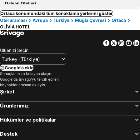
Dalyan Otelleri
Ortaca konumundaki tüm konaklama yerlerini göster
Otel araması
Avrupa
Türkiye
Muğla Çevresi
Ortaca
OLİVİA HOTEL
Facebook
Twitter
Insta
Yo
Ülkenizi Seçin
Google'a ekle
Sonuçlarımıza kolayca ulaşın:
Google'da trivago'yu tercih edilen
kaynaklar arasına ekleyin.
Şirket
Ürünlerimiz
Hükümler ve politikalar
Destek