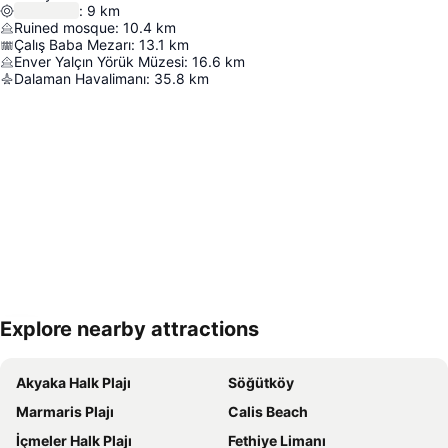
:
9
km
Ruined mosque
:
10.4
km
Çalış Baba Mezarı
:
13.1
km
Enver Yalçın Yörük Müzesi
:
16.6
km
Dalaman Havalimanı
:
35.8
km
Explore nearby attractions
Haritayı genişlet
Akyaka Halk Plajı
Söğütköy
Marmaris Plajı
Calis Beach
İçmeler Halk Plajı
Fethiye Limanı