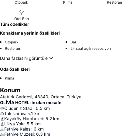
Otopark
Klima
Restoran
Otel Barı
Tüm özellikler
Konaklama yerinin özellikleri
Otopark
Bar
Restoran
24 saat açık resepsiyon
Daha fazlasını görüntüle
Oda özellikleri
Klima
Konum
Atatürk Caddesi, 48340, Ortaca, Türkiye
OLİVİA HOTEL ile olan mesafe
Ölüdeniz Stadı
:
0.5
km
Takisiarhis
:
5.1
km
Kayaköy Harabeleri
:
5.2
km
Likya Yolu
:
5.5
km
Fethiye Kalesi
:
6
km
Fethiye Müzesi
:
6.3
km