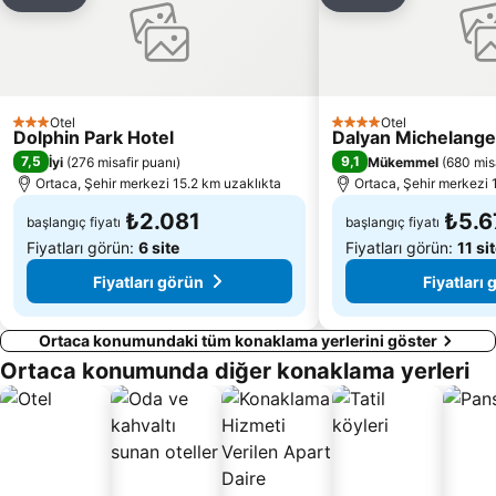
Paylaş
Favorilerime ekle
Paylaş
Favorilerime 
Marmaris Otobüs Terminali
Caretta Caretta Dalyan Culture and Tourism Festival
Netsel Marina Marmaris
Dalyanağzı
Marmaris fountain
Kaunos
Kaya Mezarları
Dalyan Camii
Otel
Otel
3 Yıldız
4 Yıldız
Dolphin Park Hotel
Dalyan Michelange
Tlos
Kapalıçarşı
7,5
9,1
İyi
(
276 misafir puanı
)
Mükemmel
(
680 mis
Skopea Marina
İbrahim Ağa Cami
Ortaca, Şehir merkezi 15.2 km uzaklıkta
Ortaca, Şehir merkezi 
₺2.081
₺5.6
başlangıç fiyatı
başlangıç fiyatı
Fiyatları görün:
6 site
Fiyatları görün:
11 si
Fiyatları görün
Fiyatları
Ortaca konumundaki tüm konaklama yerlerini göster
Ortaca konumunda diğer konaklama yerleri