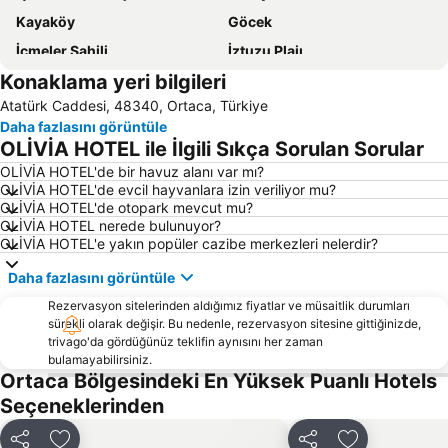
Kayaköy
Göcek
İçmeler Sahili
İztuzu Plajı
Konaklama yeri bilgileri
Kötekli
Kızkumu Plajı
Atatürk Caddesi, 48340, Ortaca, Türkiye
Sultaniye Kaplıcaları
Dalaman Airport
Daha fazlasını görüntüle
Marmaris Limanı
Turunc Halk Plajı
OLİVİA HOTEL ile İlgili Sıkça Sorulan Sorular
Yanıklar
Sedir Adası
OLİVİA HOTEL'de bir havuz alanı var mı?
OLİVİA HOTEL'de evcil hayvanlara izin veriliyor mu?
Barlar Sokağı
Köyceğiz-Göl
OLİVİA HOTEL'de otopark mevcut mu?
Aqua Dream Su Parkı
Sarsala Koyu
OLİVİA HOTEL nerede bulunuyor?
OLİVİA HOTEL'e yakın popüler cazibe merkezleri nelerdir?
Bördübet
Muğla Otobüs Terminali
Daha fazlasını görüntüle
Akyaka Tren Garı
Sea Turtle Research Rescue and Rehabilitation Centre
Rezervasyon sitelerinden aldığımız fiyatlar ve müsaitlik durumları
Marmaris Yacht Marina
Marmaris Kalesi
sürekli olarak değişir. Bu nedenle, rezervasyon sitesine gittiğinizde,
Mersin Limanı
Çiftlik
trivago'da gördüğünüz teklifin aynısını her zaman
bulamayabilirsiniz.
Göcek Club Marina
Göcek Belediye Marina
Ortaca Bölgesindeki En Yüksek Puanlı Hotels
Atlantis Su Parkı
Blue Point Plajı
Seçeneklerinden
Ece Saray Marina
Club Mistral Martı Marina Halk Plajı