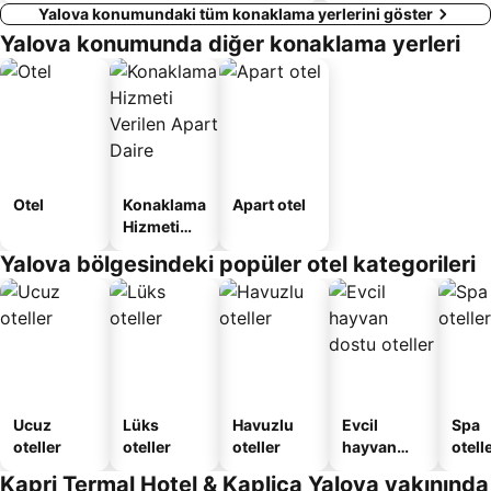
Yalova konumundaki tüm konaklama yerlerini göster
Yalova konumunda diğer konaklama yerleri
Otel
Konaklama
Apart otel
Hizmeti
Verilen
Yalova bölgesindeki popüler otel kategorileri
Apart
Daire
Ucuz
Lüks
Havuzlu
Evcil
Spa
oteller
oteller
oteller
hayvan
otelle
dostu
Kapri Termal Hotel & Kaplica Yalova yakınında
oteller