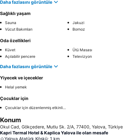
Daha fazlasını görüntüle
Sağlıklı yaşam
Sauna
Jakuzi
Vücut Bakımları
Bornoz
Oda özellikleri
Küvet
Ütü Masası
Açılabilir pencere
Televizyon
Daha fazlasını görüntüle
Yiyecek ve içecekler
Helal yemek
Çocuklar için
Çocuklar için düzenlenmiş etkinlikler
Konum
Okul Cad, Gökçedere, Mutlu Sk. 2/A, 77400, Yalova, Türkiye
Kapri Termal Hotel & Kaplica Yalova ile olan mesafe
Yalova Atatürk Köşkü
:
1
km