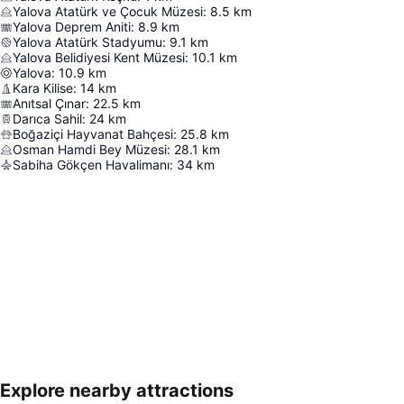
Yalova Atatürk ve Çocuk Müzesi
:
8.5
km
Yalova Deprem Aniti
:
8.9
km
Yalova Atatürk Stadyumu
:
9.1
km
Yalova Belidiyesi Kent Müzesi
:
10.1
km
Yalova
:
10.9
km
Kara Kilise
:
14
km
Anıtsal Çınar
:
22.5
km
Darıca Sahil
:
24
km
Boğaziçi Hayvanat Bahçesi
:
25.8
km
Osman Hamdi Bey Müzesi
:
28.1
km
Sabiha Gökçen Havalimanı
:
34
km
Explore nearby attractions
Haritayı genişlet