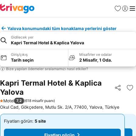
Favoriler
Giriş y
Me
Yalova konumundaki tüm konaklama yerlerini göster
Gidilecek yer
Kapri Termal Hotel & Kaplica Yalova
Giriş/çıkış
Misafirler ve odalar
Tarih seçin
2 Misafir, 1 Oda.
Bize yapılan ödemeler sıralamamızı nasıl etkiler?
Kapri Termal Hotel & Kaplica
Yalova
Paylaş
Fa
Motel
7,2
(
618 misafir puanı
)
1 Yıldız
Okul Cad, Gökçedere, Mutlu Sk. 2/A, 77400, Yalova, Türkiye
Fiyatları görün:
5 site
Fiyatları görün:
5 site
Başlangıç
Başlangıç
Fiyatı
Fiyatı
Fiyatları görün
Fiyatları görün