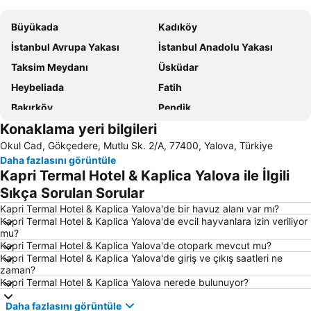
Büyükada
Kadıköy
İstanbul Avrupa Yakası
İstanbul Anadolu Yakası
Taksim Meydanı
Üsküdar
Heybeliada
Fatih
Bakırköy
Pendik
Konaklama yeri bilgileri
Armutlu
Sultanahmet
Okul Cad, Gökçedere, Mutlu Sk. 2/A, 77400, Yalova, Türkiye
Maltepe
Sabiha Gökçen Uluslararası Havalimanı
Daha fazlasını görüntüle
Eminönü
Kınalıada
Kapri Termal Hotel & Kaplica Yalova ile İlgili
Ümraniye
Fıstıklı
Sıkça Sorulan Sorular
Zeytinburnu
Kartal
Kapri Termal Hotel & Kaplica Yalova'de bir havuz alanı var mı?
Kapri Termal Hotel & Kaplica Yalova'de evcil hayvanlara izin veriliyor
Tuzla
Yalova Termal Kaplıcaları
mu?
Kapri Termal Hotel & Kaplica Yalova'de otopark mevcut mu?
Sultanahmet Meydanı
Trilye
Kapri Termal Hotel & Kaplica Yalova'de giriş ve çıkış saatleri ne
Boğaziçi Köprüsü
Karaköy Limanı
zaman?
Kapri Termal Hotel & Kaplica Yalova nerede bulunuyor?
Bostancı Metro İstasyonu
Esenköy
Daha fazlasını görüntüle
Sirkeci Garı
Adalar