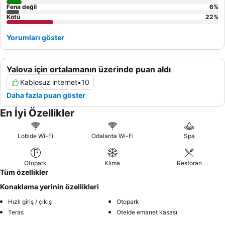
Fena değil
6
%
Kötü
22
%
Yorumları göster
Yalova için ortalamanın üzerinde puan aldı
Kablosuz internet
•
10
Daha fazla puan göster
En İyi Özellikler
Lobide Wi-Fi
Odalarda Wi-Fi
Spa
Otopark
Klima
Restoran
Tüm özellikler
Konaklama yerinin özellikleri
Hızlı giriş / çıkış
Otopark
Teras
Otelde emanet kasası