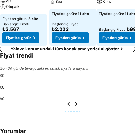
Spa
Spa
Klima
Otopark
Fiyatları görün:
11 site
Fiyatları görün:
11 sit
Fiyatları görün:
5 site
Başlangıç Fiyatı
Başlangıç Fiyatı
₺2.567
₺2.233
₺9
Başlangıç Fiyatı
Fiyatları görün
Fiyatları görün
Fiyatları görün
Yalova konumundaki tüm konaklama yerlerini göster
Fiyat trendi
Son 30 günde trivago’daki en düşük fiyatlara dayanır
₺0
₺0
₺0
Yorumlar