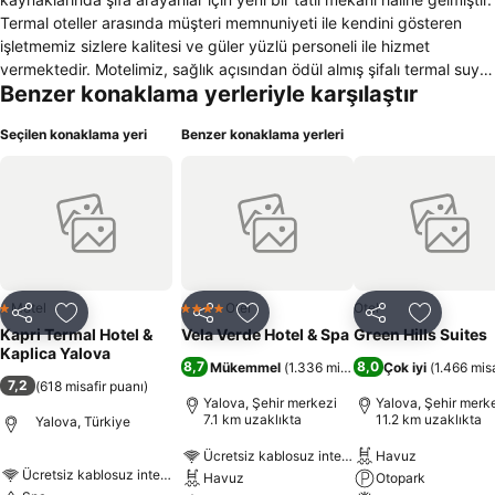
Termal oteller arasında müşteri memnuniyeti ile kendini gösteren
işletmemiz sizlere kalitesi ve güler yüzlü personeli ile hizmet
vermektedir. Motelimiz, sağlık açısından ödül almış şifalı termal suyu
Benzer konaklama yerleriyle karşılaştır
ile ünlü Yalova’ nın Termal ilçesinde, Yalova şehir merkezine yaklaşık
10 km. İstanbul’a 60 dk. Bursa’ya 50 dk. mesafede bulunmaktadır.
Seçilen konaklama yeri
Benzer konaklama yerleri
Uygun otel fiyatları ve tesisimizin sizler için sunduğu hizmetler ile
kendinizi evinizin rahatlığında hissedersiniz. Termal suların bitmek
bilmeyen şifasından yararlanmak isteyenlerin uğrak yeri haline gelen
Yalova’da sizleri Kapri Motel’de ağırlamaktan onur duyarız.
Motel
Otel
Otel
1 Yıldız
4 Yıldız
Paylaş
Favorilerime ekle
Paylaş
Favorilerime ekle
Paylaş
Favoriler
Kapri Termal Hotel &
Vela Verde Hotel & Spa
Green Hills Suites
Kaplica Yalova
8,7
8,0
Mükemmel
(
1.336 misafir puanı
Çok iyi
)
(
1.466 misa
7,2
(
618 misafir puanı
)
Yalova, Şehir merkezi
Yalova, Şehir merk
7.1 km uzaklıkta
11.2 km uzaklıkta
Yalova, Türkiye
Ücretsiz kablosuz internet
Havuz
Ücretsiz kablosuz internet
Havuz
Otopark