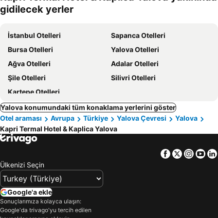
gidilecek yerler
İstanbul Otelleri
Sapanca Otelleri
Bursa Otelleri
Yalova Otelleri
Ağva Otelleri
Adalar Otelleri
Şile Otelleri
Silivri Otelleri
Kartepe Otelleri
Yalova konumundaki tüm konaklama yerlerini göster
Otel araması
Avrupa
Türkiye
Yalova Çevresi
Yalova
Kapri Termal Hotel & Kaplica Yalova
Facebook
Twitter
Insta
Yo
Ülkenizi Seçin
Google'a ekle
Sonuçlarımıza kolayca ulaşın:
Google'da trivago'yu tercih edilen