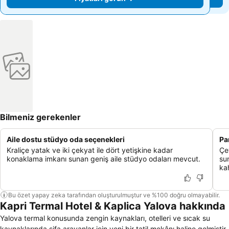
₺2.567
₺2.567
Bilmeniz gerekenler
Aile dostu stüdyo oda seçenekleri
Pa
Kraliçe yatak ve iki çekyat ile dört yetişkine kadar
Çe
konaklama imkanı sunan geniş aile stüdyo odaları mevcut.
su
kah
Bu özet yapay zeka tarafından oluşturulmuştur ve %100 doğru olmayabilir.
Kapri Termal Hotel & Kaplica Yalova hakkında
Yalova termal konusunda zengin kaynakları, otelleri ve sıcak su
kaynaklarında şifa arayanlar için yeni bir tatil mekânı haline gelmiştir.