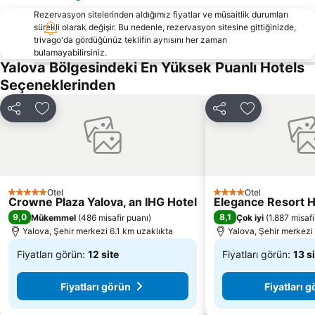
Rezervasyon sitelerinden aldığımız fiyatlar ve müsaitlik durumları
Galata Kulesi
Galata
sürekli olarak değişir. Bu nedenle, rezervasyon sitesine gittiğinizde,
İstiklal Caddesi
Kadiköy Metro İstasyonu
trivago'da gördüğünüz teklifin aynısını her zaman
bulamayabilirsiniz.
Yenikapı Metro İstasyonu
Tuzla Sahil
Yalova Bölgesindeki En Yüksek Puanlı Hotels
Ataköy Marina
Burgazadası
Seçeneklerinden
Ulu Cami
Bağdat caddesi
Paylaş
Favorilerime ekle
Paylaş
Favorilerime
Cumalıkızık Köyü
Ayasofya
Osmangazi Türbesi
Alibeyköy
Şükrü Saracoğlu Stadyumu
Kozyatağı Metro İstasyonu
Aksaray Metro İstasyonu
Tüpraş Stadium
Otel
Otel
5 Yıldız
4 Yıldız
Crowne Plaza Yalova, an IHG Hotel
Elegance Resort H
Caddebostan
Setur Kalamış ve Fenerbahçe Marina
9,0
8,1
Mükemmel
(
486 misafir puanı
)
Çok iyi
(
1.887 misafi
Yalova, Şehir merkezi 6.1 km uzaklıkta
Yalova, Şehir merkezi
Fiyatları görün:
12 site
Fiyatları görün:
13 s
Başlangıç
Başlangıç
Fiyatı
Fiyatı
Fiyatları görün
Fiyatları 
₺4.633
₺5.100