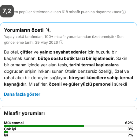
7,2
en popüler sitelerden alınan 618 misafir puanına
dayanmaktadır
Yorumların özeti
Yapay zekâ tarafından, 100+ misafir yorumlarından özetlenmiştir · Son
güncelleme tarihi: 29 May 2026
Bu otel,
çiftler
ve
yalnız seyahat edenler
için huzurlu bir
kaçamak sunan,
bütçe dostu butik tarzı bir işletmedir
. Sakin
bir ormanın içinde yer alan tesis,
tarihi termal kaplıcalara
doğrudan erişim imkanı sunar. Otelin benzersiz özelliği, özel ve
rahatlatıcı bir deneyim sağlayan
bireysel küvetlere sahip termal
kaynağıdır
. Misafirler,
özenli ve güler yüzlü personeli
sürekli
olarak överken, kahvaltıyı da sade ama tatmin edici bulmaktadır.
Daha fazla göster
Gerçekten huzurlu bir konaklama için bahçe manzaralı bir oda
talep etmeyi düşünebilirsiniz.
Misafir yorumları
Mükemmel
62
%
Çok iyi
3
%
İyi
7
%