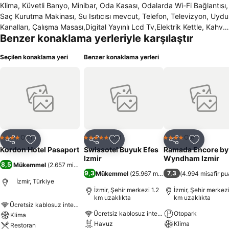
Klima, Küvetli Banyo, Minibar, Oda Kasası, Odalarda Wi-Fi Bağlantısı,
Saç Kurutma Makinası, Su Isıtıcısı mevcut, Telefon, Televizyon, Uydu
Kanalları, Çalışma Masası,Digital Yayınlı Lcd Tv,Elektrik Kettle, Kahve
Benzer konaklama yerleriyle karşılaştır
ve Çay Seti ,Halı Ayarlanabilir Lamba Kat , Yangın Dedektörü ve
Otomatik Yağmurlama Sistemi Merkezi Soğutma ve Isıtma
Seçilen konaklama yeri
Benzer konaklama yerleri
Sistemi,Rahatlatıcı sağanağına Yağmur Duş Başlığı Özellikleri,Makyaj
aynası,Tıraş Makineleri için 110 Volt Outlet, Saç Kurutma makinası ,
Terry Pamuk Bornoz ve Terlik bulunuyor.Kordon Otelde Lobby
Café'de, Kahvaltı Salonuda bulunmaktadır.Otel İzmir Uluslararası
Fuar Alanı, Konak Pier Alışveriş Merkezi, tarihi Kemeraltı Çarşısına
yürüme mesafesindedir.Adnan Menderes Havaalanına ise 18
kilometre uzaklıktadır.Otelin en üst katında Roof Bar
bulunuyor.Otelde 24 saat açık Resepsiyon, Asansör, Bagaj Servisi,
Otel
Otel
Otel
4 Yıldız
5 Yıldız
4 Yıldız
Paylaş
Favorilerime ekle
Paylaş
Favorilerime ekle
Paylaş
Favoriler
Cafe, Danışma, Engellilere uygunluk, Kablosuz İnternet Erişimi, Lobi,
Kordon Hotel Pasaport
Swissotel Buyuk Efes
Ramada Encore by
Manzarlı Otel Barı, Otel Kasası, Otelbar, Otopark, Restoran, Teras,
Izmir
Wyndham Izmir
8,5
Mükemmel
(
2.657 misafir puanı
)
Toplantı Odası, Çamaşırhane Servisi, Çocuk Bakımı ve 275 kişilik
9,3
7,3
Mükemmel
(
25.967 misafir puanı
(
4.994 misafir pu
)
toplantı salonu bulunuyor.
İzmir, Türkiye
İzmir, Şehir merkezi 1.2
İzmir, Şehir merkezi
km uzaklıkta
km uzaklıkta
Ücretsiz kablosuz internet
Ücretsiz kablosuz internet
Otopark
Klima
Havuz
Klima
Restoran