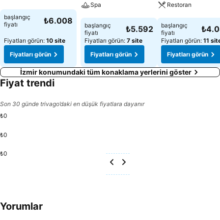
Spa
Restoran
Fiyatları görün
başlangıç
₺6.008
Fiyatları görün
Fiyatları görün
fiyatı
başlangıç
başlangıç
₺5.592
₺4.
fiyatı
fiyatı
Fiyatları görün:
10 site
Fiyatları görün:
7 site
Fiyatları görün:
11 sit
Fiyatları görün
Fiyatları görün
Fiyatları görün
İzmir konumundaki tüm konaklama yerlerini göster
Fiyat trendi
Son 30 günde trivago’daki en düşük fiyatlara dayanır
₺0
₺0
₺0
Yorumlar