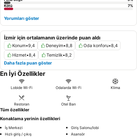
Kötü
7
%
Yorumları göster
İzmir için ortalamanın üzerinde puan aldı
Konum
•
9,4
Deneyim
•
8,8
Oda konforu
•
8,4
Hizmet
•
8,4
Temizlik
•
8,2
Daha fazla puan göster
En İyi Özellikler
Lobide Wi-Fi
Odalarda Wi-Fi
Klima
Restoran
Otel Barı
Tüm özellikler
Konaklama yerinin özellikleri
İş Merkezi
Giriş Salonu/lobi
Hızlı giriş / çıkış
Asansör