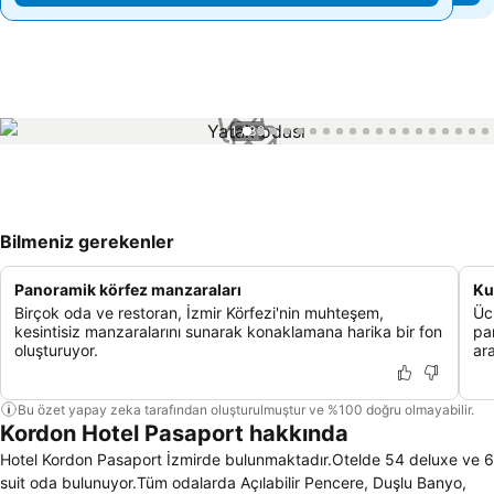
1 / 39
Bilmeniz gerekenler
Panoramik körfez manzaraları
Ku
Birçok oda ve restoran, İzmir Körfezi'nin muhteşem,
Üc
kesintisiz manzaralarını sunarak konaklamana harika bir fon
pa
oluşturuyor.
ara
Bu özet yapay zeka tarafından oluşturulmuştur ve %100 doğru olmayabilir.
Kordon Hotel Pasaport hakkında
Hotel Kordon Pasaport İzmirde bulunmaktadır.Otelde 54 deluxe ve 6
suit oda bulunuyor.Tüm odalarda Açılabilir Pencere, Duşlu Banyo,