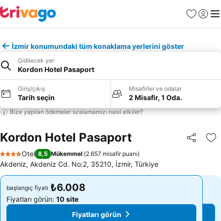
Favoriler
Giriş y
Me
İzmir konumundaki tüm konaklama yerlerini göster
Gidilecek yer
Kordon Hotel Pasaport
Giriş/çıkış
Misafirler ve odalar
Tarih seçin
2 Misafir, 1 Oda.
Bize yapılan ödemeler sıralamamızı nasıl etkiler?
Kordon Hotel Pasaport
Paylaş
Fa
Otel
8,5
Mükemmel
(
2.657 misafir puanı
)
4 Yıldız
Akdeniz, Akdeniz Cd. No:2, 35210, İzmir, Türkiye
₺6.008
₺6.008
başlangıç fiyatı
başlangıç fiyatı
Fiyatları görün:
10 site
Fiyatları görün:
10 site
Fiyatları görün
Fiyatları görün