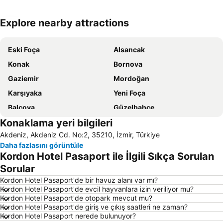
Explore nearby attractions
Haritayı genişlet
Eski Foça
Alsancak
Konak
Bornova
Gaziemir
Mordoğan
Karşıyaka
Yeni Foça
Balçova
Güzelbahçe
Konaklama yeri bilgileri
İzmir Adnan Menderes Havalimanı
Balıklıova
Akdeniz, Akdeniz Cd. No:2, 35210, İzmir, Türkiye
Çiğli Tren Garı
Urla İskelesi
Daha fazlasını görüntüle
Buca Arena
Aqua Fantasy
Kordon Hotel Pasaport ile İlgili Sıkça Sorulan
Bostanlı İskelesi
Bayraklı Vapur İskelesi
Sorular
Basmane
İzmir Fuar Merkezi
Kordon Hotel Pasaport'de bir havuz alanı var mı?
Kordon Hotel Pasaport'de evcil hayvanlara izin veriliyor mu?
Yeni Foça Halk Plajı
Akarca Plajı
Kordon Hotel Pasaport'de otopark mevcut mu?
Kordon Hotel Pasaport'de giriş ve çıkış saatleri ne zaman?
Büyük Akkum Plajı
İnciraltı
Kordon Hotel Pasaport nerede bulunuyor?
Karabağlar
İzmir Otobüs Terminali