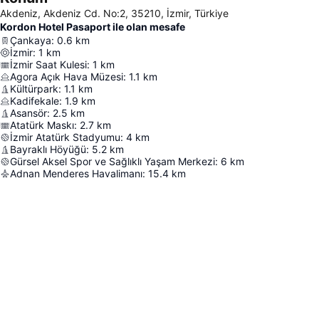
Akdeniz, Akdeniz Cd. No:2, 35210, İzmir, Türkiye
Kordon Hotel Pasaport ile olan mesafe
Çankaya
:
0.6
km
İzmir
:
1
km
İzmir Saat Kulesi
:
1
km
Agora Açık Hava Müzesi
:
1.1
km
Kültürpark
:
1.1
km
Kadifekale
:
1.9
km
Asansör
:
2.5
km
Atatürk Maskı
:
2.7
km
İzmir Atatürk Stadyumu
:
4
km
Bayraklı Höyüğü
:
5.2
km
Gürsel Aksel Spor ve Sağlıklı Yaşam Merkezi
:
6
km
Adnan Menderes Havalimanı
:
15.4
km