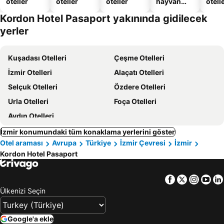
oteller
oteller
oteller
hayvan
otelle
dostu
Kordon Hotel Pasaport yakınında gidilecek
oteller
yerler
Kuşadası Otelleri
Çeşme Otelleri
İzmir Otelleri
Alaçatı Otelleri
Selçuk Otelleri
Özdere Otelleri
Urla Otelleri
Foça Otelleri
Aydın Otelleri
İzmir konumundaki tüm konaklama yerlerini göster
Otel araması
Avrupa
Türkiye
İzmir Çevresi
İzmir
Kordon Hotel Pasaport
Facebook
Twitter
Insta
Yo
Ülkenizi Seçin
Google'a ekle