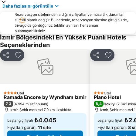
Daha fazlasını görüntüle
Basmane Tren Garı
Karşıyaka İskelesi
Rezervasyon sitelerinden aldığımız fiyatlar ve müsaitlik durumları
Kemeraltı
Gümüldür Halk Plajı
sürekli olarak değişir. Bu nedenle, rezervasyon sitesine gittiğinizde,
trivago'da gördüğünüz teklifin aynısını her zaman
Çukuraltı Halk Plajı
Ege Üniversitesi Tıp Fakültesi
bulamayabilirsiniz.
Fahrettin Altay Metro İstasyonu
Alsancak İskelesi
İzmir Bölgesindeki En Yüksek Puanlı Hotels
Seçeneklerinden
Menemen
Teos Marina
Göztepe İskelesi
Doğanbey Havacılar Sitesi Önü
Paylaş
Favorilerime ekle
Paylaş
Favorilerime
Göztepe Metro İstasyonu
Ege Üniversitesi Metro İstasyonu
Club Yali Castle Aquapark
Forum Bornova Alışveriş Merkezi
Şirinyer Tren Garı
İzmir Saat Kulesi
Uçkuyular İskelesi
Karakum Halk Plajı
Otel
Otel
4 Yıldız
3 Yıldız
Ramada Encore by Wyndham Izmir
Pasaport Vapur İskelesi
14 Evler Halk Plajı
Piano Hotel
7,3
8,4
(
4.994 misafir puanı
)
Çok iyi
(
2.842 misa
Poligon Metro İstasyonu
İzmir Atatürk Stadı
İzmir, Şehir merkezi 7.9 km uzaklıkta
İzmir, Şehir merkezi 1
₺4.045
₺2.
başlangıç fiyatı
başlangıç fiyatı
Fiyatları görün:
11 site
Fiyatları görün:
8 si