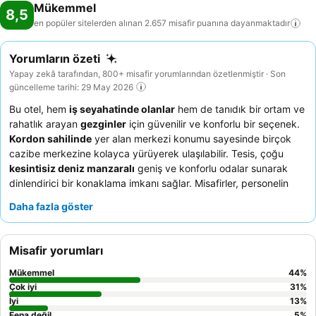
Mükemmel
8,5
en popüler sitelerden alınan 2.657 misafir puanına
dayanmaktadır
Yorumların özeti
Yapay zekâ tarafından, 800+ misafir yorumlarından özetlenmiştir · Son
güncelleme tarihi: 29 May 2026
Bu otel, hem
iş seyahatinde olanlar
hem de tanıdık bir ortam ve
rahatlık arayan
gezginler
için güvenilir ve konforlu bir seçenek.
Kordon sahilinde
yer alan merkezi konumu sayesinde birçok
cazibe merkezine kolayca yürüyerek ulaşılabilir. Tesis, çoğu
kesintisiz deniz manzaralı
geniş ve konforlu odalar sunarak
dinlendirici bir konaklama imkanı sağlar. Misafirler, personelin
olağanüstü samimiyetini ve profesyonelliğini sürekli olarak
Daha fazla göster
överken,
akşam yemeği seçenekleri
ve
restoran hizmeti
sıklıkla mükemmel olarak vurgulanmaktadır. Sorunsuz bir varış
için misafirler uygun
vale hizmetinden
yararlanabilirler.
Misafir yorumları
Mükemmel
44
%
Çok iyi
31
%
İyi
13
%
Fena değil
5
%