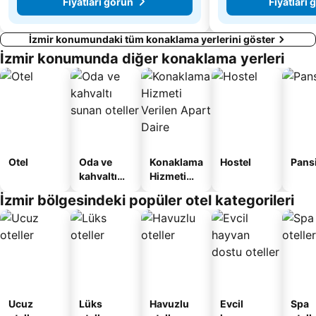
Fiyatları görün
Fiyatları 
İzmir konumundaki tüm konaklama yerlerini göster
İzmir konumunda diğer konaklama yerleri
Otel
Oda ve
Konaklama
Hostel
Pans
kahvaltı
Hizmeti
sunan
Verilen
İzmir bölgesindeki popüler otel kategorileri
oteller
Apart
Daire
Ucuz
Lüks
Havuzlu
Evcil
Spa