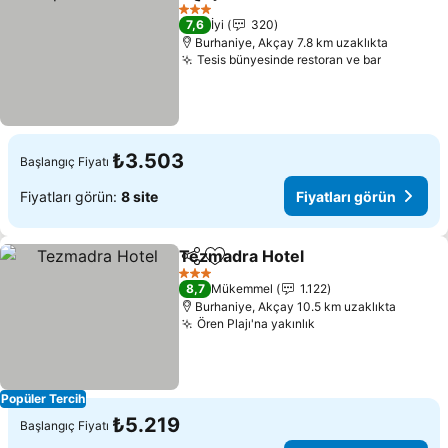
Paylaş
Favorilerime ekle
3 Yıldız
7,6
İyi
320
Burhaniye, Akçay 7.8 km uzaklıkta
Tesis bünyesinde restoran ve bar
₺3.503
Başlangıç Fiyatı
Fiyatları görün:
8 site
Fiyatları görün
Tezmadra Hotel
Paylaş
Favorilerime ekle
3 Yıldız
8,7
Mükemmel
1.122
Burhaniye, Akçay 10.5 km uzaklıkta
Ören Plajı'na yakınlık
Popüler Tercih
₺5.219
Başlangıç Fiyatı