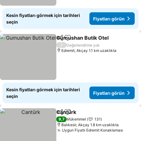
Kesin fiyatları görmek için tarihleri
Fiyatları görün
seçin
Gumushan Butik Otel
Paylaş
Favorilerime ekle
/
Değerlendirme yok
Edremit, Akçay 1.1 km uzaklıkta
Kesin fiyatları görmek için tarihleri
Fiyatları görün
seçin
Cantürk
Paylaş
Favorilerime ekle
9,7
Mükemmel
131
Balıkesir, Akçay 1.8 km uzaklıkta
Uygun Fiyatlı Edremit Konaklaması