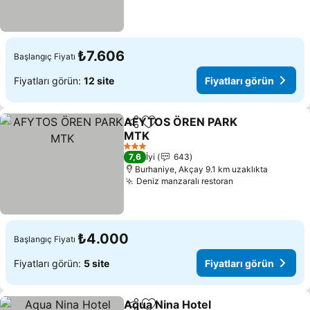
₺7.606
Başlangıç Fiyatı
Fiyatları görün:
12 site
Fiyatları görün
AFYTOS ÖREN PARK
Paylaş
Favorilerime ekle
MTK
3 Yıldız
7,6
İyi
643
Burhaniye, Akçay 9.1 km uzaklıkta
Deniz manzaralı restoran
₺4.000
Başlangıç Fiyatı
Fiyatları görün:
5 site
Fiyatları görün
Aqua Nina Hotel