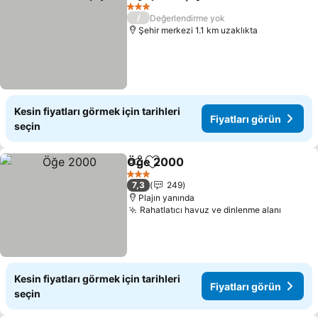
Paylaş
Favorilerime ekle
3 Yıldız
/
Değerlendirme yok
Şehir merkezi 1.1 km uzaklıkta
Kesin fiyatları görmek için tarihleri
Fiyatları görün
seçin
Öğe 2000
Paylaş
Favorilerime ekle
3 Yıldız
7,3
249
Plajın yanında
Rahatlatıcı havuz ve dinlenme alanı
Kesin fiyatları görmek için tarihleri
Fiyatları görün
seçin