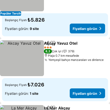
Popüler Tercih
₺5.826
Başlangıç Fiyatı
Fiyatları görün:
9 site
Fiyatları görün
Akcay Yavuz Otel
Paylaş
Favorilerime ekle
3 Yıldız
8,2
Çok iyi
379
Plaja 0.7 km mesafede
Yemyeşil bahçe manzaraları ve dinlence
₺7.026
Başlangıç Fiyatı
Fiyatları görün:
1 site
Fiyatları görün
La Mer Akçay