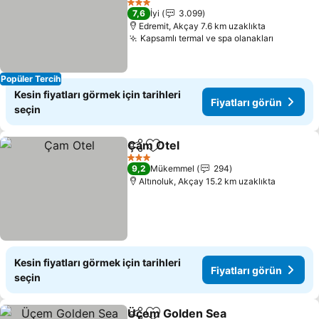
3 Yıldız
7,6
İyi
3.099
Edremit, Akçay 7.6 km uzaklıkta
Kapsamlı termal ve spa olanakları
Popüler Tercih
Kesin fiyatları görmek için tarihleri
Fiyatları görün
seçin
Çam Otel
Paylaş
Favorilerime ekle
3 Yıldız
9,2
Mükemmel
294
Altınoluk, Akçay 15.2 km uzaklıkta
Kesin fiyatları görmek için tarihleri
Fiyatları görün
seçin
Üçem Golden Sea