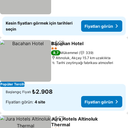
Kesin fiyatları görmek için tarihleri
Fiyatları görün
seçin
Bacahan Hotel
Paylaş
Favorilerime ekle
2 Yıldız
8,7
Mükemmel
339
Altınoluk, Akçay 15.7 km uzaklıkta
Tarihi zeytinyağı fabrikası atmosferi
Popüler Tercih
₺2.908
Başlangıç Fiyatı
Fiyatları görün:
4 site
Fiyatları görün
Jura Hotels Altinoluk
Paylaş
Favorilerime ekle
Thermal