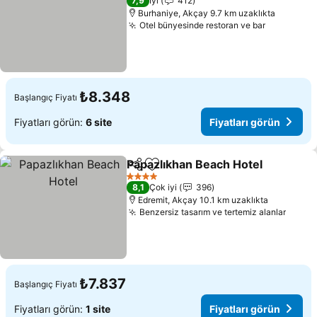
7,9
İyi
412
Burhaniye, Akçay 9.7 km uzaklıkta
Otel bünyesinde restoran ve bar
₺8.348
Başlangıç Fiyatı
Fiyatları görün:
6 site
Fiyatları görün
Papazlıkhan Beach Hotel
Paylaş
Favorilerime ekle
4 Yıldız
8,1
Çok iyi
396
Edremit, Akçay 10.1 km uzaklıkta
Benzersiz tasarım ve tertemiz alanlar
₺7.837
Başlangıç Fiyatı
Fiyatları görün:
1 site
Fiyatları görün