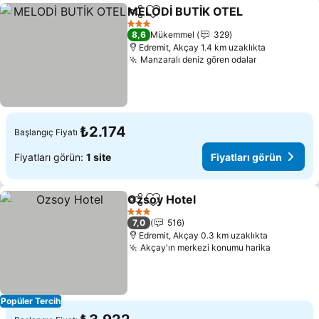
MELODİ BUTİK OTEL
Paylaş
Favorilerime ekle
3 Yıldız
8,6
Mükemmel
329
Edremit, Akçay 1.4 km uzaklıkta
Manzaralı deniz gören odalar
₺2.174
Başlangıç Fiyatı
Fiyatları görün:
1 site
Fiyatları görün
Ozsoy Hotel
Paylaş
Favorilerime ekle
3 Yıldız
7,0
516
Edremit, Akçay 0.3 km uzaklıkta
Akçay'ın merkezi konumu harika
Popüler Tercih