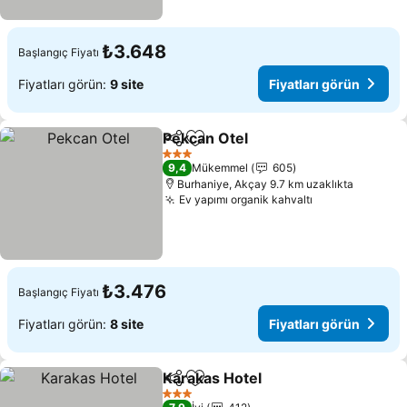
₺3.648
Başlangıç Fiyatı
Fiyatları görün:
9 site
Fiyatları görün
Pekcan Otel
Paylaş
Favorilerime ekle
3 Yıldız
9,4
Mükemmel
605
Burhaniye, Akçay 9.7 km uzaklıkta
Ev yapımı organik kahvaltı
₺3.476
Başlangıç Fiyatı
Fiyatları görün:
8 site
Fiyatları görün
Karakas Hotel
Paylaş
Favorilerime ekle
3 Yıldız