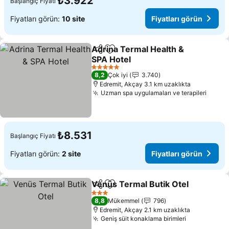
₺3.922
Başlangıç Fiyatı
Fiyatları görün:
10 site
Fiyatları görün
Adrina Termal Health &
Paylaş
Favorilerime ekle
SPA Hotel
5 Yıldız
8,2
Çok iyi
3.740
Edremit, Akçay 3.1 km uzaklıkta
Uzman spa uygulamaları ve terapileri
₺8.531
Başlangıç Fiyatı
Fiyatları görün:
2 site
Fiyatları görün
Venüs Termal Butik Otel
Paylaş
Favorilerime ekle
3 Yıldız
8,8
Mükemmel
796
Edremit, Akçay 2.1 km uzaklıkta
Geniş süit konaklama birimleri