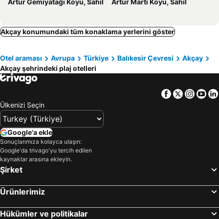
Artur Gemiyatağı Koyu, Sahil
Artur Martı Koyu, Sahil
Akçam Edremit
Hotel Keskin
Akçay konumundaki tüm konaklama yerlerini göster
Otel araması
Avrupa
Türkiye
Balıkesir Çevresi
Akçay
Akçay şehrindeki plaj otelleri
Facebook
Twitter
Insta
Yo
Ülkenizi Seçin
Google'a ekle
Sonuçlarımıza kolayca ulaşın:
Google'da trivago'yu tercih edilen
kaynaklar arasına ekleyin.
Şirket
Ürünlerimiz
Hükümler ve politikalar