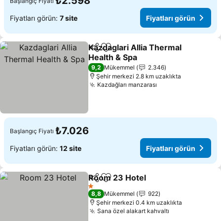
₺2.598
Başlangıç Fiyatı
Fiyatları görün:
7 site
Fiyatları görün
Kazdaglari Allia Thermal
Paylaş
Favorilerime ekle
Health & Spa
9,2
Mükemmel
2.346
Şehir merkezi 2.8 km uzaklıkta
Kazdağları manzarası
₺7.026
Başlangıç Fiyatı
Fiyatları görün:
12 site
Fiyatları görün
Room 23 Hotel
Paylaş
Favorilerime ekle
1 Yıldız
8,8
Mükemmel
922
Şehir merkezi 0.4 km uzaklıkta
Sana özel alakart kahvaltı