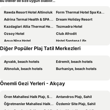
Bu oteller de size uygun olabilir...
Rawda Resort Hotel Altinoluk
Form Thermal Hotel Spa Kaz Dağları
Adrina Termal Health & SPA Hotel
Dream Holiday Resort
Kazdaglari Allia Thermal Health & Spa
Tezmadra Hotel
Ozsoy Hotel
Club Afrodit
Aqua Nina Hotel
Hotel Santana Life
Diğer Popüler Plaj Tatil Merkezleri
AFYTOS ÖREN PARK MTK
Bacahan Hotel
Kutlugun Sahil Otel
Grand Rimedya Burhaniye Otel
Ayvalık, beach hotels
Edremit, beach hotels
Venüs Termal Butik Otel
Aeneas Hotel
Altınoluk, beach hotels
Burhaniye, beach hotels
Pekcan Otel
Room 23 Hotel
Üçem Golden Sea
MELODİ BUTİK OTEL
Önemli Gezi Yerleri - Akçay
KAZDAĞLARI ZEYTUNİHAN BUTİK OTEL
Jura Hotels Altinoluk Thermal
Blue Port Hotel
Karakas Hotel
Ören Mahallesi Halk Plajı, Sahil
Antandros Plajı, Sahil
New Fiord Hotel
Çam Otel
Öğretmenler Mahallesi Halk Plaji, Sahil
Özdemir Site Plajı, Sahil
Papazlıkhan Beach Hotel
Akcay Yavuz Otel