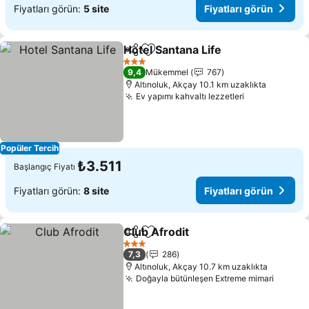
Fiyatları görün:
5 site
Fiyatları görün
Hotel Santana Life
Paylaş
Favorilerime ekle
3 Yıldız
9,4
Mükemmel
767
Altınoluk, Akçay 10.1 km uzaklıkta
Ev yapımı kahvaltı lezzetleri
Popüler Tercih
₺3.511
Başlangıç Fiyatı
Fiyatları görün:
8 site
Fiyatları görün
Club Afrodit
Paylaş
Favorilerime ekle
3 Yıldız
7,3
286
Altınoluk, Akçay 10.7 km uzaklıkta
Doğayla bütünleşen Extreme mimari