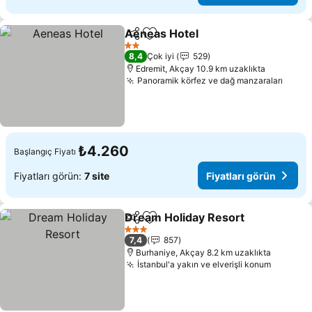
Aeneas Hotel
Paylaş
Favorilerime ekle
2 Yıldız
8,4
Çok iyi
529
Edremit, Akçay 10.9 km uzaklıkta
Panoramik körfez ve dağ manzaraları
₺4.260
Başlangıç Fiyatı
Fiyatları görün:
7 site
Fiyatları görün
Dream Holiday Resort
Paylaş
Favorilerime ekle
3 Yıldız
7,4
857
Burhaniye, Akçay 8.2 km uzaklıkta
İstanbul'a yakın ve elverişli konum