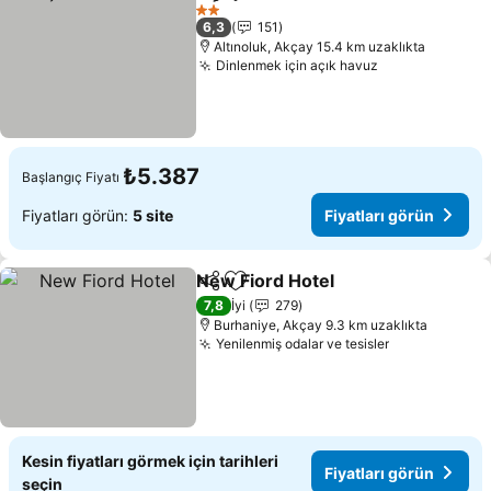
Paylaş
Favorilerime ekle
2 Yıldız
6,3
151
Altınoluk, Akçay 15.4 km uzaklıkta
Dinlenmek için açık havuz
₺5.387
Başlangıç Fiyatı
Fiyatları görün:
5 site
Fiyatları görün
New Fiord Hotel
Paylaş
Favorilerime ekle
7,8
İyi
279
Burhaniye, Akçay 9.3 km uzaklıkta
Yenilenmiş odalar ve tesisler
Kesin fiyatları görmek için tarihleri
Fiyatları görün
seçin