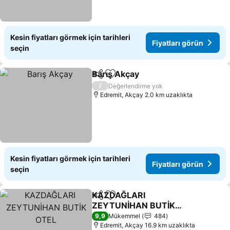
Kesin fiyatları görmek için tarihleri
Fiyatları görün
seçin
Barış Akçay
Paylaş
Favorilerime ekle
/
Değerlendirme yok
Edremit, Akçay 2.0 km uzaklıkta
Kesin fiyatları görmek için tarihleri
Fiyatları görün
seçin
KAZDAĞLARI
Paylaş
Favorilerime ekle
ZEYTUNİHAN BUTİK
OTEL
9,9
Mükemmel
484
Edremit, Akçay 16.9 km uzaklıkta