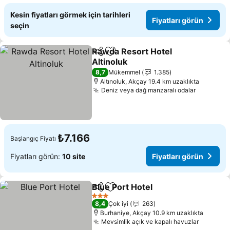
Kesin fiyatları görmek için tarihleri
Fiyatları görün
seçin
Rawda Resort Hotel
Paylaş
Favorilerime ekle
Altinoluk
8,7
Mükemmel
1.385
Altınoluk, Akçay 19.4 km uzaklıkta
Deniz veya dağ manzaralı odalar
₺7.166
Başlangıç Fiyatı
Fiyatları görün:
10 site
Fiyatları görün
Blue Port Hotel
Paylaş
Favorilerime ekle
3 Yıldız
8,4
Çok iyi
263
Burhaniye, Akçay 10.9 km uzaklıkta
Mevsimlik açık ve kapalı havuzlar