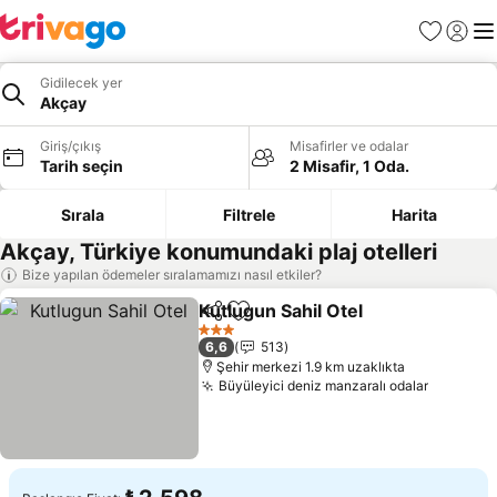
Favoriler
Giriş y
Me
Gidilecek yer
Akçay
Giriş/çıkış
Misafirler ve odalar
Tarih seçin
2 Misafir, 1 Oda.
Sırala
Filtrele
Harita
Akçay, Türkiye konumundaki plaj otelleri
Bize yapılan ödemeler sıralamamızı nasıl etkiler?
Kutlugun Sahil Otel
Paylaş
Favorilerime ekle
3 Yıldız
6,6
513
Şehir merkezi 1.9 km uzaklıkta
Büyüleyici deniz manzaralı odalar