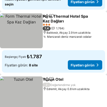
Fiyatları görün
seçin
Form Thermal Hotel Spa
Paylaş
Favorilerime ekle
Kaz Dağları
3 Yıldız
7,4
1.764
Balıkesir, Akçay 2.9 km uzaklıkta
Manzaralı deniz manzaralı odalar
₺1.787
Başlangıç Fiyatı
Fiyatları görün:
8 site
Fiyatları görün
Tuzun Otel
Paylaş
Favorilerime ekle
/
Değerlendirme yok
Edremit, Akçay 0.8 km uzaklıkta