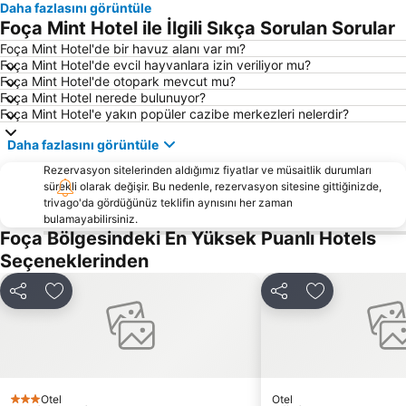
Daha fazlasını görüntüle
Urla İskelesi
Buca Arena
Foça Mint Hotel ile İlgili Sıkça Sorulan Sorular
Aqua Fantasy
Bostanlı İskelesi
Foça Mint Hotel'de bir havuz alanı var mı?
Foça Mint Hotel'de evcil hayvanlara izin veriliyor mu?
Bayraklı Vapur İskelesi
Basmane
Foça Mint Hotel'de otopark mevcut mu?
Yeni Foça Halk Plajı
İnciraltı
Foça Mint Hotel nerede bulunuyor?
Foça Mint Hotel'e yakın popüler cazibe merkezleri nelerdir?
Karabağlar
İzmir Otobüs Terminali
Daha fazlasını görüntüle
Basmane Tren Garı
Karşıyaka İskelesi
Rezervasyon sitelerinden aldığımız fiyatlar ve müsaitlik durumları
Kemeraltı
Denizköy
sürekli olarak değişir. Bu nedenle, rezervasyon sitesine gittiğinizde,
Ege Üniversitesi Tıp Fakültesi
Fahrettin Altay Metro İstasyonu
trivago'da gördüğünüz teklifin aynısını her zaman
bulamayabilirsiniz.
Alsancak İskelesi
Menemen
Foça Bölgesindeki En Yüksek Puanlı Hotels
Göztepe İskelesi
Göztepe Metro İstasyonu
Seçeneklerinden
Ege Üniversitesi Metro İstasyonu
Dikili Belediye Plajı
Paylaş
Favorilerime ekle
Paylaş
Favorilerime 
Forum Bornova Alışveriş Merkezi
Mytilene International Airport ''Odysseas Elytis''
Şirinyer Tren Garı
Dikili Limanı
Akvaryum Plajı
İzmir Saat Kulesi
Uçkuyular İskelesi
Karakum Halk Plajı
Otel
Otel