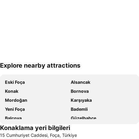
Explore nearby attractions
Haritayı genişlet
Eski Foça
Alsancak
Konak
Bornova
Mordoğan
Karşıyaka
Yeni Foça
Bademli
Balçova
Güzelbahçe
Konaklama yeri bilgileri
Midilli Adası
Balıklıova
15 Cumhuriyet Caddesi, Foça, Türkiye
Çandarlı Kale Önü Plajı
Çiğli Tren Garı