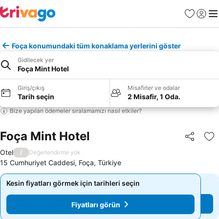
Favoriler
Giriş y
Me
Foça konumundaki tüm konaklama yerlerini göster
Gidilecek yer
Foça Mint Hotel
Giriş/çıkış
Misafirler ve odalar
Tarih seçin
2 Misafir, 1 Oda.
Bize yapılan ödemeler sıralamamızı nasıl etkiler?
Foça Mint Hotel
Paylaş
Fa
Otel
/
Değerlendirme yok
15 Cumhuriyet Caddesi, Foça, Türkiye
Kesin fiyatları görmek için tarihleri seçin
Kesin fiyatları görmek için tarihleri seçin
Fiyatları görün
Fiyatları görün