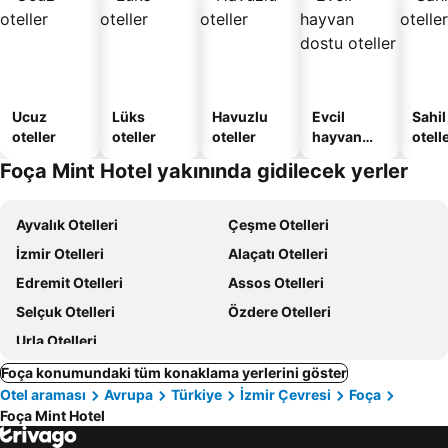
Ucuz
Lüks
Havuzlu
Evcil
Sahil
oteller
oteller
oteller
hayvan
otelle
dostu
Foça Mint Hotel yakınında gidilecek yerler
oteller
Ayvalık Otelleri
Çeşme Otelleri
İzmir Otelleri
Alaçatı Otelleri
Edremit Otelleri
Assos Otelleri
Selçuk Otelleri
Özdere Otelleri
Urla Otelleri
Foça konumundaki tüm konaklama yerlerini göster
Otel araması
Avrupa
Türkiye
İzmir Çevresi
Foça
Foça Mint Hotel