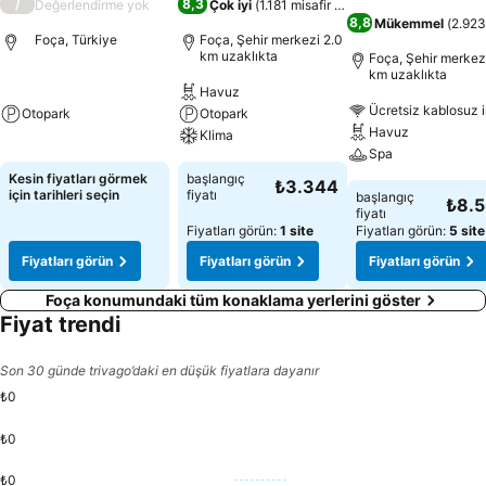
/
8,3
Değerlendirme yok
Çok iyi
(
1.181 misafir puanı
)
8,8
Mükemmel
(
2.923
Foça, Türkiye
Foça, Şehir merkezi 2.0
km uzaklıkta
Foça, Şehir merkez
km uzaklıkta
Havuz
Ücretsiz kablosuz i
Otopark
Otopark
Havuz
Klima
Spa
Kesin fiyatları görmek
başlangıç
₺3.344
için tarihleri seçin
fiyatı
başlangıç
₺8.
fiyatı
Fiyatları görün:
1 site
Fiyatları görün:
5 site
Fiyatları görün
Fiyatları görün
Fiyatları görün
Foça konumundaki tüm konaklama yerlerini göster
Fiyat trendi
Son 30 günde trivago’daki en düşük fiyatlara dayanır
₺0
₺0
₺0