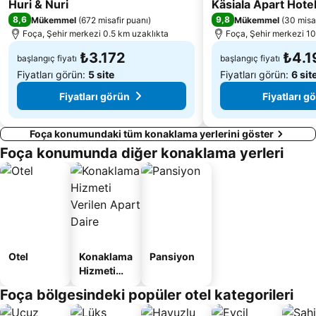
3 Yıldız
Huri & Nuri
Käsiala Apart Hote
Castle of Mytilini
Kuyucak Plajı
8,6
9,8
Mükemmel
(
672 misafir puanı
)
Mükemmel
(
30 misaf
Pasaport Vapur İskelesi
Poligon Metro İstasyonu
Foça, Şehir merkezi 0.5 km uzaklıkta
Foça, Şehir merkezi 10
İzmir Atatürk Stadı
Özdilek Alışveriş Merkezi
₺3.172
₺4.1
başlangıç fiyatı
başlangıç fiyatı
Fiyatları görün:
5 site
Fiyatları görün:
6 sit
Fiyatları görün
Fiyatları g
Foça konumundaki tüm konaklama yerlerini göster
Foça konumunda diğer konaklama yerleri
Otel
Konaklama
Pansiyon
Hizmeti
Verilen
Foça bölgesindeki popüler otel kategorileri
Apart
Daire