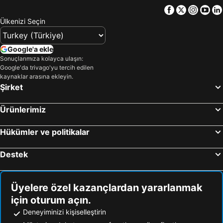
Facebook
Twitter
Insta
Yo
Ülkenizi Seçin
Google'a ekle
Sonuçlarımıza kolayca ulaşın:
Google'da trivago'yu tercih edilen
kaynaklar arasına ekleyin.
Şirket
Ürünlerimiz
Hükümler ve politikalar
Destek
Üyelere özel kazançlardan yararlanmak
için oturum açın.
Deneyiminizi kişiselleştirin