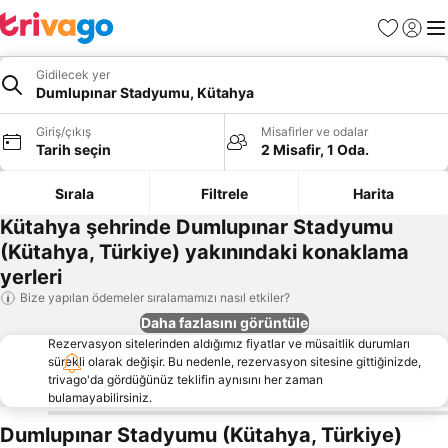
Favoriler
Giriş y
Me
Gidilecek yer
Dumlupınar Stadyumu, Kütahya
Giriş/çıkış
Misafirler ve odalar
Tarih seçin
2 Misafir, 1 Oda.
Sırala
Filtrele
Harita
Kütahya şehrinde Dumlupınar Stadyumu
(Kütahya, Türkiye) yakınındaki konaklama
yerleri
Bize yapılan ödemeler sıralamamızı nasıl etkiler?
Daha fazlasını görüntüle
Rezervasyon sitelerinden aldığımız fiyatlar ve müsaitlik durumları
sürekli olarak değişir. Bu nedenle, rezervasyon sitesine gittiğinizde,
trivago'da gördüğünüz teklifin aynısını her zaman
bulamayabilirsiniz.
Dumlupınar Stadyumu (Kütahya, Türkiye)