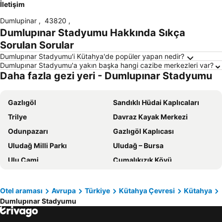
İletişim
Dumlupinar
,
43820
,
Dumlupınar Stadyumu Hakkında Sıkça
Sorulan Sorular
Dumlupınar Stadyumu'i Kütahya'de popüler yapan nedir?
Dumlupınar Stadyumu'a yakın başka hangi cazibe merkezleri var?
Daha fazla gezi yeri - Dumlupınar Stadyumu
Gazlıgöl
Sandıklı Hüdai Kaplıcaları
Trilye
Davraz Kayak Merkezi
Odunpazarı
Gazlıgöl Kaplıcası
Uludağ Milli Parkı
Uludağ – Bursa
Ulu Cami
Cumalıkızık Köyü
Birgi
Osmangazi Türbesi
Sivrihisar
Pamukkale
Otel araması
Avrupa
Türkiye
Kütahya Çevresi
Kütahya
Dumlupınar Stadyumu
Eskişehir Tren Garı
Bozdağ Kayak Merkezi
Gölcük Gölü
Odunluk