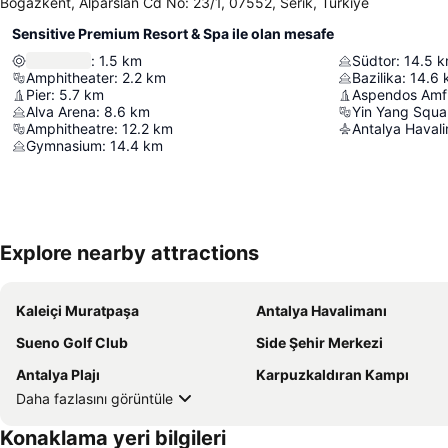
Boğazkent, Alparslan Cd No: 23/1, 07552, Serik, Türkiye
Sensitive Premium Resort & Spa ile olan mesafe
:
1.5
km
Südtor
:
14.5
k
Amphitheater
:
2.2
km
Bazilika
:
14.6
Pier
:
5.7
km
Aspendos Amfi
Alva Arena
:
8.6
km
Yin Yang Squa
Amphitheatre
:
12.2
km
Antalya Haval
Gymnasium
:
14.4
km
Explore nearby attractions
Kaleiçi Muratpaşa
Antalya Havalimanı
Sueno Golf Club
Side Şehir Merkezi
Antalya Plajı
Karpuzkaldıran Kampı
Daha fazlasını görüntüle
Konaklama yeri bilgileri