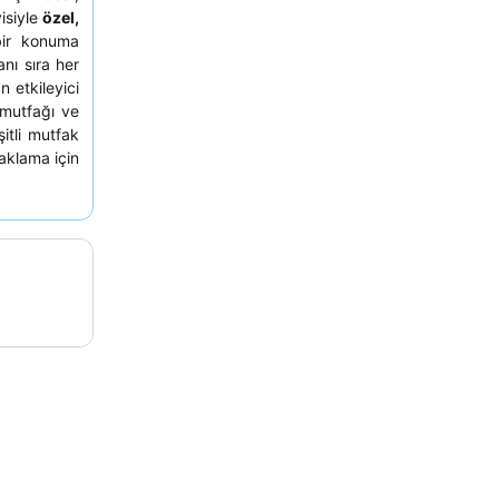
visiyle
özel,
bir konuma
nı sıra her
 etkileyici
 mutfağı ve
itli mutfak
aklama için
dir.