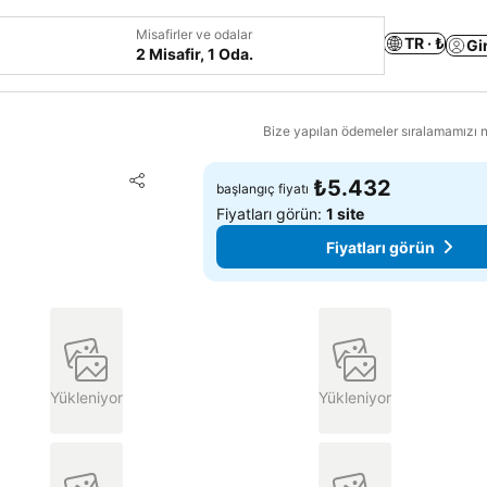
Misafirler ve odalar
TR · ₺
Gi
2 Misafir, 1 Oda.
Bize yapılan ödemeler sıralamamızı na
Favorilerime ekle
₺5.432
başlangıç fiyatı
Paylaş
Fiyatları görün:
1 site
Fiyatları görün
Yükleniyor
Yükleniyor