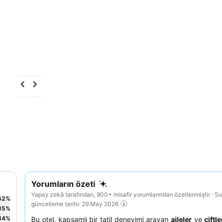
Yorumların özeti
Yapay zekâ tarafından, 900+ misafir yorumlarından özetlenmiştir · S
52
%
güncelleme tarihi: 29 May 2026
15
%
14
%
Bu otel, kapsamlı bir tatil deneyimi arayan
aileler
ve
çiftle