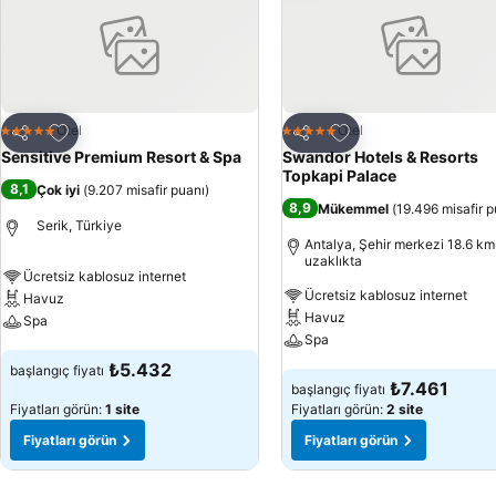
Favorilerime ekle
Favorilerime ekle
Otel
Otel
5 Yıldız
5 Yıldız
Paylaş
Paylaş
Sensitive Premium Resort & Spa
Swandor Hotels & Resorts
Topkapi Palace
8,1
Çok iyi
(
9.207 misafir puanı
)
8,9
Mükemmel
(
19.496 misafir p
Serik, Türkiye
Antalya, Şehir merkezi 18.6 km
uzaklıkta
Ücretsiz kablosuz internet
Ücretsiz kablosuz internet
Havuz
Havuz
Spa
Spa
Fiyatları görün
₺5.432
başlangıç fiyatı
Fiyatları görün
₺7.461
başlangıç fiyatı
Fiyatları görün:
1 site
Fiyatları görün:
2 site
Fiyatları görün
Fiyatları görün