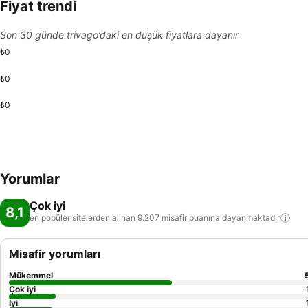
Fiyat trendi
Son 30 günde trivago’daki en düşük fiyatlara dayanır
₺0
₺0
₺0
Yorumlar
Çok iyi
8,1
en popüler sitelerden alınan 9.207 misafir puanına
dayanmaktadır
Misafir yorumları
Mükemmel
Çok iyi
İyi