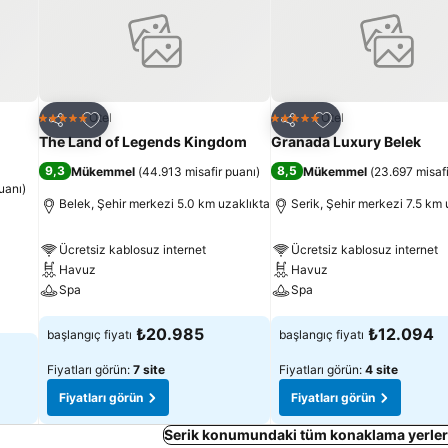
Favorilerime ekle
Favorilerime ekle
Otel
Otel
5 Yıldız
5 Yıldız
Paylaş
Paylaş
The Land of Legends Kingdom
Granada Luxury Belek
9,3
8,5
Mükemmel
(
44.913 misafir puanı
)
Mükemmel
(
23.697 misafi
uanı
)
Belek, Şehir merkezi 5.0 km uzaklıkta
Serik, Şehir merkezi 7.5 km 
Ücretsiz kablosuz internet
Ücretsiz kablosuz internet
Havuz
Havuz
Spa
Spa
Fiyatları görün
Fiyatları görün
₺20.985
₺12.094
başlangıç fiyatı
başlangıç fiyatı
Fiyatları görün:
7 site
Fiyatları görün:
4 site
Fiyatları görün
Fiyatları görün
Serik konumundaki tüm konaklama yerleri