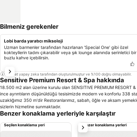
Bilmeniz gerekenler
Lobi barda yaratıcı miksoloji
Uzman barmenler tarafından hazırlanan 'Special One' gibi özel
kokteyllerin tadını çıkarabilir veya şık lounge alanında serinletici bir
buzlu kahve içebilirsin.
Bu özet yapay zeka tarafından oluşturulmuştur ve %100 doğru olmayabilir.
Sensitive Premium Resort & Spa hakkında
18.500 m2 alan üzerine kurulu olan SENSITIVE PREMIUM RESORT & SPA 0
ince ayrıntıların düşünüldüğü tesisimizde modern ve konforlu 338 standart oda, 60 aile odası, 4 suit olmak üzere toplam 402 oda mevcut olup denize
uzaklığımız 350 m'dir Restoranlarımız, sabah, öğle ve aksam yemekler
sizlerin hizmetine sunmaktadır.
Benzer konaklama yerleriyle karşılaştır
Seçilen konaklama yeri
Benzer konaklama yerleri
sonraki