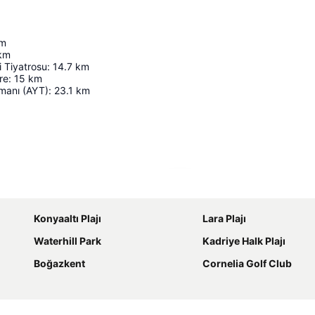
m
km
 Tiyatrosu
:
14.7
km
re
:
15
km
imanı (AYT)
:
23.1
km
Haritayı genişlet
Konyaaltı Plajı
Lara Plajı
Waterhill Park
Kadriye Halk Plajı
Boğazkent
Cornelia Golf Club