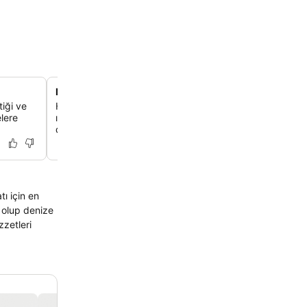
Modern Türk spası ve sağlıklı yaşam
tiği ve
Hamamda geleneksel köpük masajı, sıcak taş terapisi s
elere
ısıtmalı kapalı havuzda bir dalış ile nihai rahatlamayı
deneyimleyebilirsin.
ı için en
zzetleri