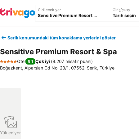
Gidilecek yer
Giriş/çıkış
Tarih seçin
Serik konumundaki tüm konaklama yerlerini göster
Sensitive Premium Resort & Spa
Otel
Çok iyi
(
9.207 misafir puanı
)
8,1
5 Yıldız
Boğazkent, Alparslan Cd No: 23/1, 07552, Serik, Türkiye
Yükleniyor