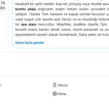
7
%
hareketli bir sahil otelidir. Kısa bir yürüyüş veya shuttle ser
12
%
kumlu plaja
doğrudan erişim imkanı sunan ayrıcalıklı 
sahiptir. Tesiste Türk hamamı ve kapalı ısıtmalı havuzun ya
yaşa uygun çok sayıda açık havuz ve su kaydırağı bulunan
bir
spa alanı
mevcuttur. Misafirler, özellikle otantik Türk
lezzetli snack barları olmak üzere, özenli personeli ve çeş
seçeneklerini sürekli olarak övmektedir. Daha sakin bir kon
misafirler kara manzaralı odaları tercih etmelerini önermekte
Daha fazla göster
i
Havuz
Klima