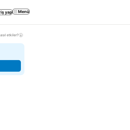
Menü
riş yap
sıl etkiler?