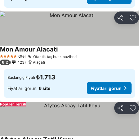
Paylaş
Fa
Mon Amour Alacati
Otel
Otantik taş butik cazibesi
5 Yıldız
6,2
423
Alaçatı
₺1.713
Başlangıç Fiyatı
Fiyatları görün:
6 site
Fiyatları görün
Popüler Tercih
Paylaş
Fa