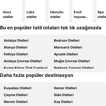
Ucuz
Lüks
Havuzlu
Evcil
Spa
oteller
oteller
oteller
hayvan
otelle
dostu
oteller
Bu en popüler tatil rotaları tek tık uzağınızda
Antalya Otelleri
Bodrum Otelleri
Alanya Otelleri
Marmaris Otelleri
Fethiye Otelleri
Ayvalık Otelleri
Antalya Çevresi Otelleri
Muğla Çevresi Otelleri
Kuzey Kıbrıs Türk Cumhuriyeti Otelleri
Balıkesir Çevresi Otelleri
Daha fazla popüler destinasyon
Kıbrıs Otelleri
Türkiye Otelleri
Kuşadası Otelleri
Kemer Otelleri
Çeşme Otelleri
Side Otelleri
Mersin Otelleri
Kaş Otelleri