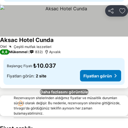
Paylaş
Fa
Aksac Hotel Cunda
Otel
Çeşitli mutfak lezzetleri
8,8
Mükemmel
832
Ayvalık
₺10.037
Başlangıç Fiyatı
Fiyatları görün:
2 site
Fiyatları görün
Daha fazlasını görüntüle
Rezervasyon sitelerinden aldığımız fiyatlar ve müsaitlik durumları
sürekli olarak değişir. Bu nedenle, rezervasyon sitesine gittiğinizde,
trivago'da gördüğünüz teklifin aynısını her zaman
bulamayabilirsiniz.