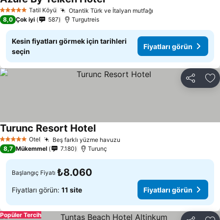
Tatil Köyü
Otantik Türk ve İtalyan mutfağı
5 Yıldız
8,0
Çok iyi
587
Turgutreis
Kesin fiyatları görmek için tarihleri
Fiyatları görün
seçin
Paylaş
Fa
Turunc Resort Hotel
Otel
Beş farklı yüzme havuzu
5 Yıldız
8,7
Mükemmel
7.180
Turunç
₺8.060
Başlangıç Fiyatı
Fiyatları görün:
11 site
Fiyatları görün
Popüler Tercih