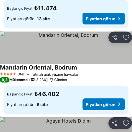
₺11.474
Başlangıç Fiyatı
Fiyatları görün:
13 site
Fiyatları görün
Paylaş
Fa
Mandarin Oriental, Bodrum
Otel
Isıtmalı açık yüzme havuzları
5 Yıldız
9,3
Mükemmel
3.230
Gümbet
₺46.402
Başlangıç Fiyatı
Fiyatları görün:
6 site
Fiyatları görün
Paylaş
Fa