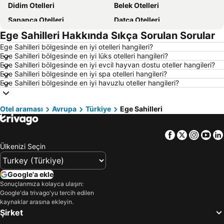
Didim Otelleri
Belek Otelleri
Sapanca Otelleri
Datça Otelleri
Ege Sahilleri Hakkında Sıkça Sorulan Sorular
İstanbul Otelleri
Alaçatı Otelleri
Ege Sahilleri bölgesinde en iyi otelleri hangileri?
İzmir Otelleri
Ankara Otelleri
Ege Sahilleri bölgesinde en iyi lüks otelleri hangileri?
Bozcaada Otelleri
Manavgat Otelleri
Ege Sahilleri bölgesinde en iyi evcil hayvan dostu oteller hangileri?
Ege Sahilleri bölgesinde en iyi spa otelleri hangileri?
Çanakkale Otelleri
Ölüdeniz Otelleri
Ege Sahilleri bölgesinde en iyi havuzlu oteller hangileri?
Erdek Otelleri
Ege Sahilleri Otelleri
Aydın Çevresi Otelleri
Kapadokya Otelleri
Otel araması
Avrupa
Türkiye
Ege Sahilleri
İzmir Çevresi Otelleri
Mersin Çevresi Otelleri
Facebook
Twitter
Insta
Yo
Ege Bölgesi Otelleri
Akdeniz Bölgesi Otelleri
Ülkenizi Seçin
Çanakkale Çevresi Otelleri
Samos Otelleri
Yunanistan Otelleri
Sakız Adası Otelleri
Google'a ekle
Thassos Island Otelleri
Mısır Otelleri
Sonuçlarımıza kolayca ulaşın:
Google'da trivago'yu tercih edilen
İstanbul Çevresi Otelleri
Girne Otelleri
kaynaklar arasına ekleyin.
Maldivler Otelleri
Trabzon Çevresi Otelleri
Şirket
Afyonkarahisar Çevresi Otelleri
Sakarya Çevresi Otelleri