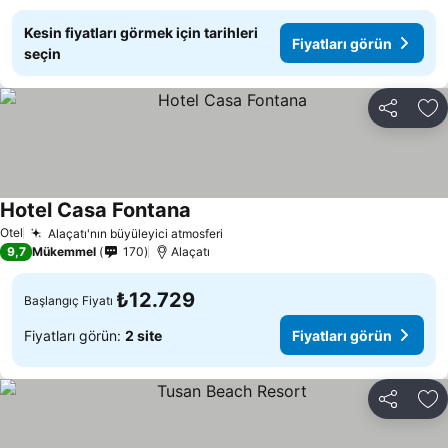
Kesin fiyatları görmek için tarihleri
Fiyatları görün
seçin
Paylaş
Fa
Hotel Casa Fontana
Otel
Alaçatı'nın büyüleyici atmosferi
9,7
Mükemmel
170
Alaçatı
₺12.729
Başlangıç Fiyatı
Fiyatları görün:
2 site
Fiyatları görün
Paylaş
Fa