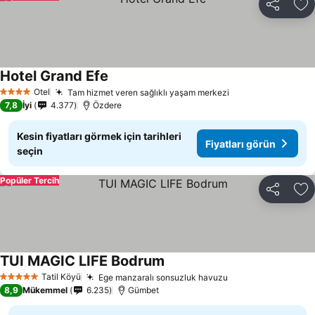
Paylaş
Fa
Hotel Grand Efe
Otel
Tam hizmet veren sağlıklı yaşam merkezi
4 Yıldız
7,8
İyi
4.377
Özdere
Kesin fiyatları görmek için tarihleri
Fiyatları görün
seçin
Popüler Tercih
Paylaş
Fa
TUI MAGIC LIFE Bodrum
Tatil Köyü
Ege manzaralı sonsuzluk havuzu
5 Yıldız
8,9
Mükemmel
6.235
Gümbet