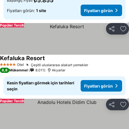
₺5.855
Başlangıç Fiyatı
Fiyatları görün:
1 site
Fiyatları görün
Popüler Tercih
Paylaş
Fa
Kefaluka Resort
Otel
Çeşitli uluslararası alakart yemekler
5 Yıldız
8,8
Mükemmel
8.011
Akyarlar
Kesin fiyatları görmek için tarihleri
Fiyatları görün
seçin
Popüler Tercih
Paylaş
Fa