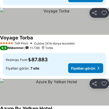
Paylaş
Fa
Voyage Torba
Tatil Köyü
Cuisine 24'te dünya lezzetleri
5 Yıldız
9,5
Mükemmel
11.738
Torba
₺87.883
Başlangıç Fiyatı
Fiyatları görün:
7 site
Fiyatları görün
Paylaş
Fa
Azure By Yelken Hotel