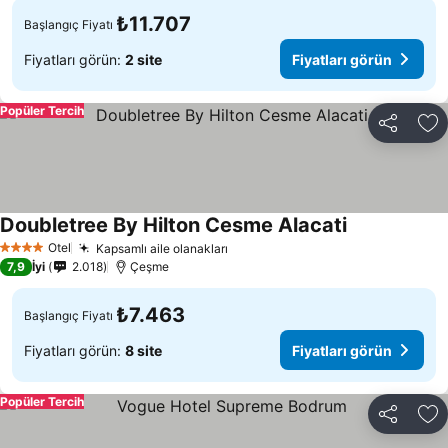
₺11.707
Başlangıç Fiyatı
Fiyatları görün:
2 site
Fiyatları görün
Popüler Tercih
Paylaş
Fa
Doubletree By Hilton Cesme Alacati
Otel
Kapsamlı aile olanakları
4 Yıldız
7,9
İyi
2.018
Çeşme
₺7.463
Başlangıç Fiyatı
Fiyatları görün:
8 site
Fiyatları görün
Popüler Tercih
Paylaş
Fa