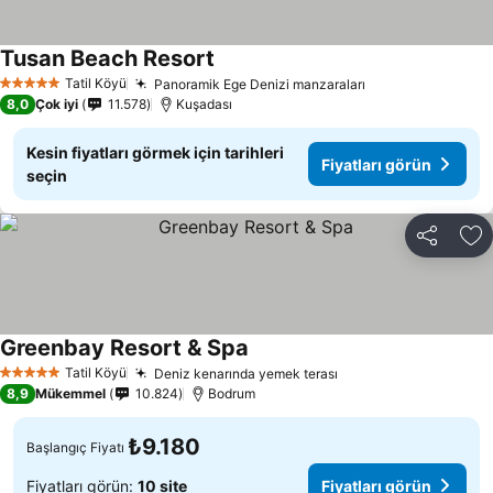
Tusan Beach Resort
Tatil Köyü
Panoramik Ege Denizi manzaraları
5 Yıldız
8,0
Çok iyi
11.578
Kuşadası
Kesin fiyatları görmek için tarihleri
Fiyatları görün
seçin
Paylaş
Fa
Greenbay Resort & Spa
Tatil Köyü
Deniz kenarında yemek terası
5 Yıldız
8,9
Mükemmel
10.824
Bodrum
₺9.180
Başlangıç Fiyatı
Fiyatları görün:
10 site
Fiyatları görün