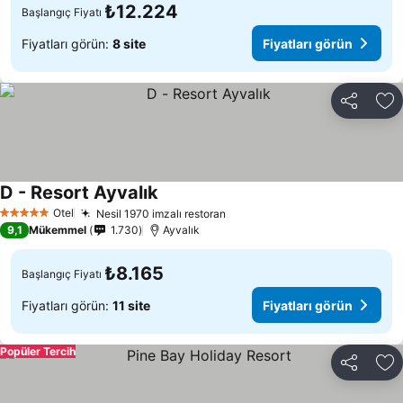
₺12.224
Başlangıç Fiyatı
Fiyatları görün:
8 site
Fiyatları görün
Paylaş
Fa
D - Resort Ayvalık
Otel
Nesil 1970 imzalı restoran
5 Yıldız
9,1
Mükemmel
1.730
Ayvalık
₺8.165
Başlangıç Fiyatı
Fiyatları görün:
11 site
Fiyatları görün
Popüler Tercih
Paylaş
Fa