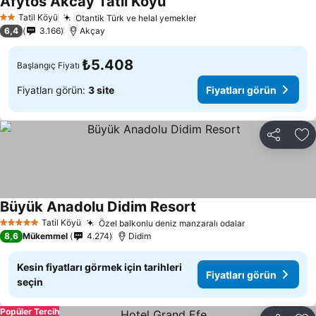
Afytos Akcay Tatil Koyu
Tatil Köyü
Otantik Türk ve helal yemekler
2 Yıldız
6,4
3.166
Akçay
₺5.408
Başlangıç Fiyatı
Fiyatları görün:
3 site
Fiyatları görün
Paylaş
Fa
Büyük Anadolu Didim Resort
Tatil Köyü
Özel balkonlu deniz manzaralı odalar
5 Yıldız
8,6
Mükemmel
4.274
Didim
Kesin fiyatları görmek için tarihleri
Fiyatları görün
seçin
Popüler Tercih