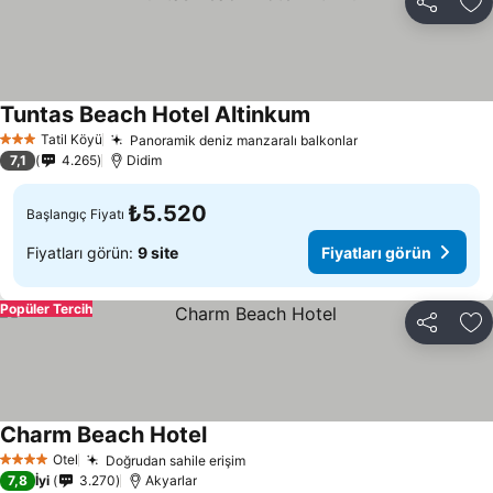
Paylaş
Fa
Tuntas Beach Hotel Altinkum
Tatil Köyü
Panoramik deniz manzaralı balkonlar
3 Yıldız
7,1
4.265
Didim
₺5.520
Başlangıç Fiyatı
Fiyatları görün:
9 site
Fiyatları görün
Popüler Tercih
Paylaş
Fa
Charm Beach Hotel
Otel
Doğrudan sahile erişim
4 Yıldız
7,8
İyi
3.270
Akyarlar