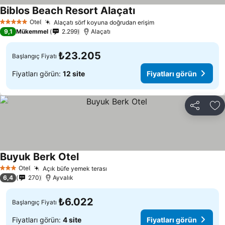
Biblos Beach Resort Alaçatı
Otel
Alaçatı sörf koyuna doğrudan erişim
5 Yıldız
9,1
Mükemmel
2.299
Alaçatı
₺23.205
Başlangıç Fiyatı
Fiyatları görün:
12 site
Fiyatları görün
Paylaş
Fa
Buyuk Berk Otel
Otel
Açık büfe yemek terası
3 Yıldız
6,4
270
Ayvalık
₺6.022
Başlangıç Fiyatı
Fiyatları görün:
4 site
Fiyatları görün