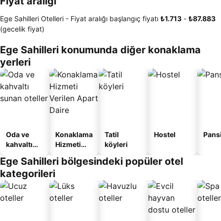
Fiyat aralığı
Ege Sahilleri Otelleri -
Fiyat aralığı
başlangıç fiyatı
‎₺1.713
-
‎₺87.883
(gecelik fiyat)
Ege Sahilleri konumunda diğer konaklama
yerleri
Oda ve
Konaklama
Tatil
Hostel
Pans
kahvaltı
Hizmeti
köyleri
sunan
Verilen
Ege Sahilleri bölgesindeki popüler otel
oteller
Apart
kategorileri
Daire