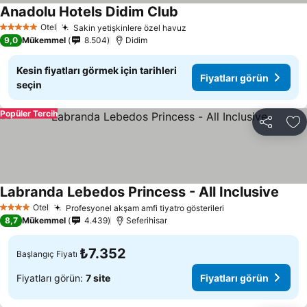
Anadolu Hotels Didim Club
Otel
Sakin yetişkinlere özel havuz
5 Yıldız
9,0
Mükemmel
8.504
Didim
Kesin fiyatları görmek için tarihleri
Fiyatları görün
seçin
Popüler Tercih
Paylaş
Fa
Labranda Lebedos Princess - All Inclusive
Otel
Profesyonel akşam amfi tiyatro gösterileri
4 Yıldız
8,7
Mükemmel
4.439
Seferihisar
₺7.352
Başlangıç Fiyatı
Fiyatları görün:
7 site
Fiyatları görün