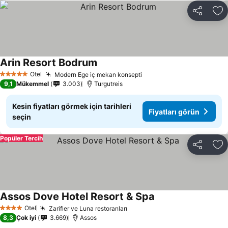
Paylaş
Fa
Arin Resort Bodrum
Otel
Modern Ege iç mekan konsepti
5 Yıldız
9,1
Mükemmel
3.003
Turgutreis
Kesin fiyatları görmek için tarihleri
Fiyatları görün
seçin
Popüler Tercih
Paylaş
Fa
Assos Dove Hotel Resort & Spa
Otel
Zarifler ve Luna restoranları
4 Yıldız
8,3
Çok iyi
3.669
Assos