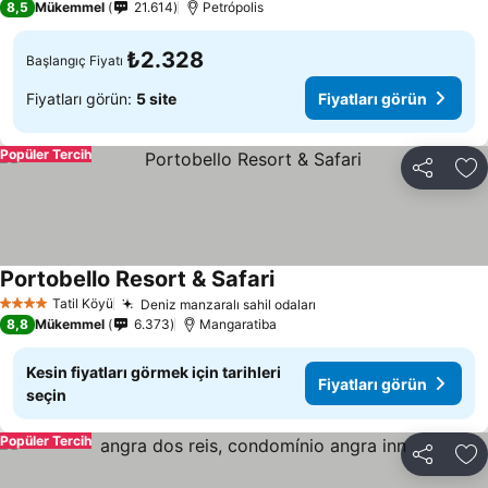
8,5
Mükemmel
21.614
Petrópolis
₺2.328
Başlangıç Fiyatı
Fiyatları görün:
5 site
Fiyatları görün
Popüler Tercih
Paylaş
Fa
Portobello Resort & Safari
Tatil Köyü
Deniz manzaralı sahil odaları
4 Yıldız
8,8
Mükemmel
6.373
Mangaratiba
Kesin fiyatları görmek için tarihleri
Fiyatları görün
seçin
Popüler Tercih
Paylaş
Fa