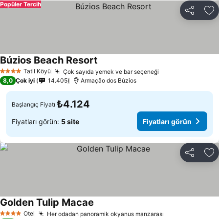
Popüler Tercih
Paylaş
Fa
Búzios Beach Resort
Tatil Köyü
Çok sayıda yemek ve bar seçeneği
4 Yıldız
8,0
Çok iyi
14.405
Armação dos Búzios
₺4.124
Başlangıç Fiyatı
Fiyatları görün:
5 site
Fiyatları görün
Paylaş
Fa
Golden Tulip Macae
Otel
Her odadan panoramik okyanus manzarası
4 Yıldız