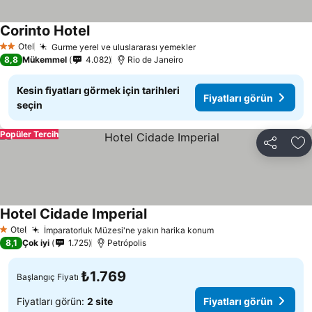
Corinto Hotel
Otel
Gurme yerel ve uluslararası yemekler
2 Yıldız
8,8
Mükemmel
4.082
Rio de Janeiro
Kesin fiyatları görmek için tarihleri
Fiyatları görün
seçin
Popüler Tercih
Paylaş
Fa
Hotel Cidade Imperial
Otel
İmparatorluk Müzesi'ne yakın harika konum
1 Yıldız
8,1
Çok iyi
1.725
Petrópolis
₺1.769
Başlangıç Fiyatı
Fiyatları görün:
2 site
Fiyatları görün