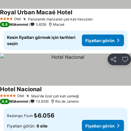
Royal Urban Macaé Hotel
Otel
Panoramik manzaralı çatı katı havuzları
4 Yıldız
8,6
Mükemmel
5.829
Macaé
Kesin fiyatları görmek için tarihleri
Fiyatları görün
seçin
Paylaş
Fa
Hotel Nacional
Otel
Masi'de özel çatı katı yemeği
5 Yıldız
8,8
Mükemmel
13.939
Rio de Janeiro
₺6.056
Başlangıç Fiyatı
Fiyatları görün:
6 site
Fiyatları görün