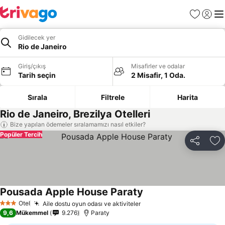
Favoriler
Giriş y
Me
Gidilecek yer
Rio de Janeiro
Giriş/çıkış
Misafirler ve odalar
Tarih seçin
2 Misafir, 1 Oda.
Sırala
Filtrele
Harita
Rio de Janeiro, Brezilya Otelleri
Bize yapılan ödemeler sıralamamızı nasıl etkiler?
Popüler Tercih
Paylaş
Fa
Pousada Apple House Paraty
Otel
Aile dostu oyun odası ve aktiviteler
3 Yıldız
9,6
Mükemmel
9.276
Paraty