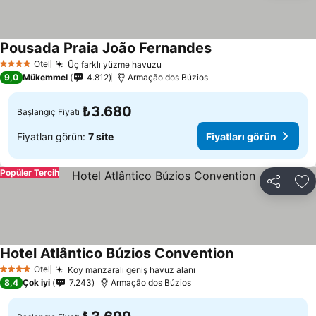
Pousada Praia João Fernandes
Otel
Üç farklı yüzme havuzu
4 Yıldız
9,0
Mükemmel
4.812
Armação dos Búzios
₺3.680
Başlangıç Fiyatı
Fiyatları görün:
7 site
Fiyatları görün
Popüler Tercih
Paylaş
Fa
Hotel Atlântico Búzios Convention
Otel
Koy manzaralı geniş havuz alanı
4 Yıldız
8,4
Çok iyi
7.243
Armação dos Búzios