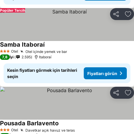
Popüler Tercih
Paylaş
Fa
Samba Itaboraí
Otel
Otel içinde yemek ve bar
3 Yıldız
7,8
İyi
2.595
Itaboraí
Kesin fiyatları görmek için tarihleri
Fiyatları görün
seçin
Paylaş
Fa
Pousada Barlavento
Otel
Davetkar açık havuz ve teras
3 Yıldız