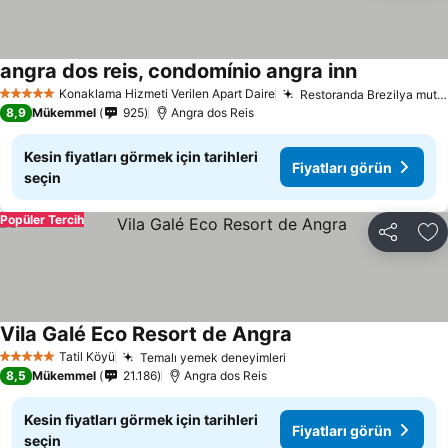
angra dos reis, condomínio angra inn
Konaklama Hizmeti Verilen Apart Daire
Restoranda Brezilya mutfağı
5 Yıldız
8,9
Mükemmel
925
Angra dos Reis
Kesin fiyatları görmek için tarihleri
Fiyatları görün
seçin
Popüler Tercih
Paylaş
Fa
Vila Galé Eco Resort de Angra
Tatil Köyü
Temalı yemek deneyimleri
5 Yıldız
8,5
Mükemmel
21.186
Angra dos Reis
Kesin fiyatları görmek için tarihleri
Fiyatları görün
seçin