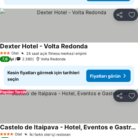
Paylaş
Fa
Dexter Hotel - Volta Redonda
Otel
24 saat açık fitness merkezi erişimi
3 Yıldız
7,6
İyi
2.380
Volta Redonda
Kesin fiyatları görmek için tarihleri
Fiyatları görün
seçin
Popüler Tercih
Paylaş
Fa
Castelo de Itaipava - Hotel, Eventos e Gastronomia
Otel
İki farklı otel içi restoran
4 Yıldız