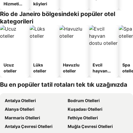
Hizmeti
köyleri
Verilen
Rio de Janeiro bölgesindeki popüler otel
Apart
kategorileri
Daire
Ucuz
Lüks
Havuzlu
Evcil
Spa
oteller
oteller
oteller
hayvan
otelle
dostu
oteller
Bu en popüler tatil rotaları tek tık uzağınızda
Antalya Otelleri
Bodrum Otelleri
Alanya Otelleri
Kuşadası Otelleri
Marmaris Otelleri
Fethiye Otelleri
Antalya Çevresi Otelleri
Muğla Çevresi Otelleri