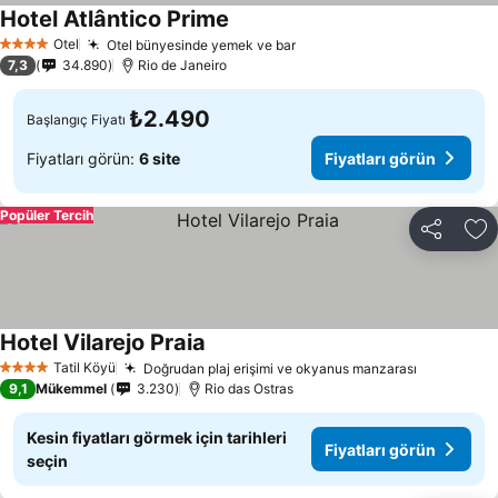
Hotel Atlântico Prime
Otel
Otel bünyesinde yemek ve bar
4 Yıldız
7,3
34.890
Rio de Janeiro
₺2.490
Başlangıç Fiyatı
Fiyatları görün:
6 site
Fiyatları görün
Popüler Tercih
Paylaş
Fa
Hotel Vilarejo Praia
Tatil Köyü
Doğrudan plaj erişimi ve okyanus manzarası
4 Yıldız
9,1
Mükemmel
3.230
Rio das Ostras
Kesin fiyatları görmek için tarihleri
Fiyatları görün
seçin