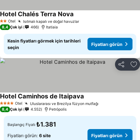
Hotel Chalés Terra Nova
Otel
Isıtmalı kapalı ve doğal havuzlar
2 Yıldız
8,4
Çok iyi
466
Itatiaia
Kesin fiyatları görmek için tarihleri
Fiyatları görün
seçin
Paylaş
Fa
Hotel Caminhos de Itaipava
Otel
Uluslararası ve Brezilya füzyon mutfağı
4 Yıldız
8,4
Çok iyi
4.552
Petrópolis
₺1.381
Başlangıç Fiyatı
Fiyatları görün:
6 site
Fiyatları görün