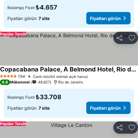
₺4.657
Başlangıç Fiyatı
Fiyatları görün:
7 site
Fiyatları görün
Popüler Tercih
Paylaş
Fa
Copacabana Palace, A Belmond Hotel, Rio de Janeiro
Otel
Canlı müzikli ısıtmalı açık havuz
5 Yıldız
9,6
Mükemmel
48.827
Rio de Janeiro
₺33.708
Başlangıç Fiyatı
Fiyatları görün:
7 site
Fiyatları görün
Popüler Tercih
Paylaş
Fa