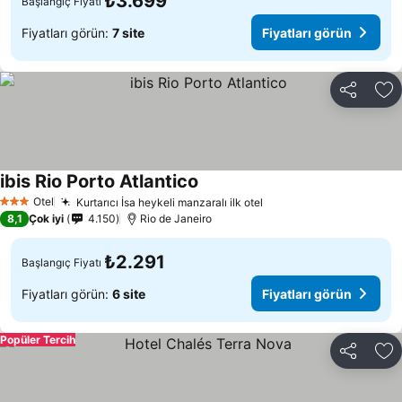
₺3.699
Başlangıç Fiyatı
Fiyatları görün:
7 site
Fiyatları görün
Paylaş
Fa
ibis Rio Porto Atlantico
Otel
Kurtarıcı İsa heykeli manzaralı ilk otel
3 Yıldız
8,1
Çok iyi
4.150
Rio de Janeiro
₺2.291
Başlangıç Fiyatı
Fiyatları görün:
6 site
Fiyatları görün
Popüler Tercih
Paylaş
Fa