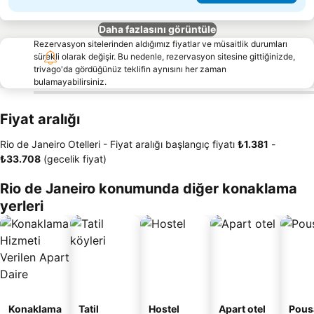
Daha fazlasını görüntüle
Rezervasyon sitelerinden aldığımız fiyatlar ve müsaitlik durumları
sürekli olarak değişir. Bu nedenle, rezervasyon sitesine gittiğinizde,
trivago'da gördüğünüz teklifin aynısını her zaman
bulamayabilirsiniz.
Fiyat aralığı
Rio de Janeiro Otelleri -
Fiyat aralığı
başlangıç fiyatı
‎₺1.381
-
‎₺33.708
(gecelik fiyat)
Rio de Janeiro konumunda diğer konaklama
yerleri
Konaklama
Tatil
Hostel
Apart otel
Pous