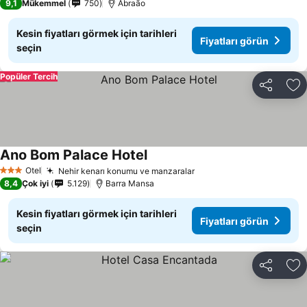
9,1
Mükemmel
750
Abraão
Kesin fiyatları görmek için tarihleri
Fiyatları görün
seçin
Popüler Tercih
Paylaş
Fa
Ano Bom Palace Hotel
Otel
Nehir kenarı konumu ve manzaralar
3 Yıldız
8,4
Çok iyi
5.129
Barra Mansa
Kesin fiyatları görmek için tarihleri
Fiyatları görün
seçin
Paylaş
Fa