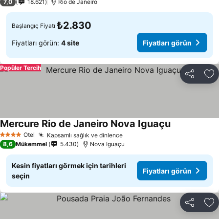
7,0
18.621
Rio de Janeiro
₺2.830
Başlangıç Fiyatı
Fiyatları görün:
4 site
Fiyatları görün
Popüler Tercih
Paylaş
Fa
Mercure Rio de Janeiro Nova Iguaçu
Otel
Kapsamlı sağlık ve dinlence
4 Yıldız
8,6
Mükemmel
5.430
Nova Iguaçu
Kesin fiyatları görmek için tarihleri
Fiyatları görün
seçin
Paylaş
Fa