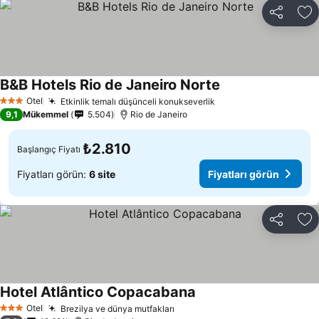
Paylaş
Fa
B&B Hotels Rio de Janeiro Norte
Otel
Etkinlik temalı düşünceli konukseverlik
3 Yıldız
9,1
Mükemmel
5.504
Rio de Janeiro
₺2.810
Başlangıç Fiyatı
Fiyatları görün:
6 site
Fiyatları görün
Paylaş
Fa
Hotel Atlântico Copacabana
Otel
Brezilya ve dünya mutfakları
3 Yıldız