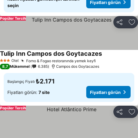
Fiyatları görün
seçin
Popüler Tercih
Paylaş
Fa
Tulip Inn Campos dos Goytacazes
Otel
Forno & Fogao restoranında yemek keyfi
3 Yıldız
8,7
Mükemmel
6.385
Campos dos Goytacazes
₺2.171
Başlangıç Fiyatı
Fiyatları görün:
7 site
Fiyatları görün
Popüler Tercih
Paylaş
Fa