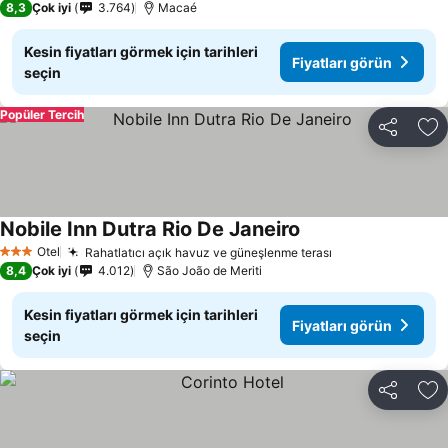
8,3
Çok iyi
3.764
Macaé
Kesin fiyatları görmek için tarihleri
Fiyatları görün
seçin
Popüler Tercih
Paylaş
Fa
Nobile Inn Dutra Rio De Janeiro
Otel
Rahatlatıcı açık havuz ve güneşlenme terası
3 Yıldız
8,4
Çok iyi
4.012
São João de Meriti
Kesin fiyatları görmek için tarihleri
Fiyatları görün
seçin
Paylaş
Fa