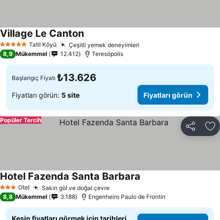
Village Le Canton
Tatil Köyü
Çeşitli yemek deneyimleri
5 Yıldız
8,9
Mükemmel
12.412
Teresópolis
₺13.626
Başlangıç Fiyatı
Fiyatları görün:
5 site
Fiyatları görün
Popüler Tercih
Paylaş
Fa
Hotel Fazenda Santa Barbara
Otel
Sakin göl ve doğal çevre
3 Yıldız
8,8
Mükemmel
3.188
Engenheiro Paulo de Frontin
Kesin fiyatları görmek için tarihleri