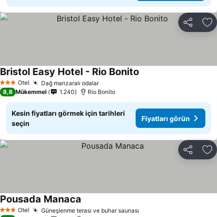
Paylaş
Fa
Bristol Easy Hotel - Rio Bonito
Otel
Dağ manzaralı odalar
3 Yıldız
8,8
Mükemmel
1.240
Rio Bonito
Kesin fiyatları görmek için tarihleri
Fiyatları görün
seçin
Paylaş
Fa
Pousada Manaca
Otel
Güneşlenme terası ve buhar saunası
3 Yıldız