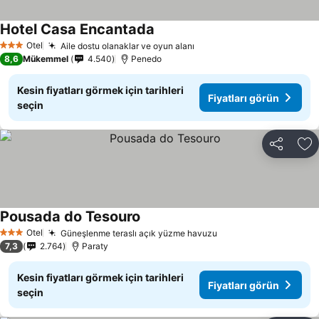
Hotel Casa Encantada
Otel
Aile dostu olanaklar ve oyun alanı
3 Yıldız
8,6
Mükemmel
4.540
Penedo
Kesin fiyatları görmek için tarihleri
Fiyatları görün
seçin
Paylaş
Fa
Pousada do Tesouro
Otel
Güneşlenme teraslı açık yüzme havuzu
3 Yıldız
7,3
2.764
Paraty
Kesin fiyatları görmek için tarihleri
Fiyatları görün
seçin