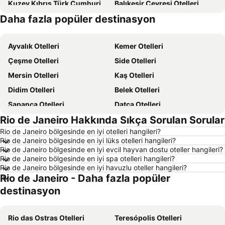
Kuzey Kıbrıs Türk Cumhuriyeti Otelleri
Balıkesir Çevresi Otelleri
Daha fazla popüler destinasyon
Kıbrıs Otelleri
Türkiye Otelleri
Ayvalık Otelleri
Kemer Otelleri
Çeşme Otelleri
Side Otelleri
Mersin Otelleri
Kaş Otelleri
Didim Otelleri
Belek Otelleri
Sapanca Otelleri
Datça Otelleri
Rio de Janeiro Hakkında Sıkça Sorulan Sorular
İstanbul Otelleri
Alaçatı Otelleri
Rio de Janeiro bölgesinde en iyi otelleri hangileri?
İzmir Otelleri
Ankara Otelleri
Rio de Janeiro bölgesinde en iyi lüks otelleri hangileri?
Bozcaada Otelleri
Manavgat Otelleri
Rio de Janeiro bölgesinde en iyi evcil hayvan dostu oteller hangileri?
Rio de Janeiro bölgesinde en iyi spa otelleri hangileri?
Çanakkale Otelleri
Ölüdeniz Otelleri
Rio de Janeiro bölgesinde en iyi havuzlu oteller hangileri?
Rio de Janeiro - Daha fazla popüler
Erdek Otelleri
Ege Sahilleri Otelleri
destinasyon
Aydın Çevresi Otelleri
Kapadokya Otelleri
İzmir Çevresi Otelleri
Mersin Çevresi Otelleri
Rio das Ostras Otelleri
Teresópolis Otelleri
Ege Bölgesi Otelleri
Akdeniz Bölgesi Otelleri