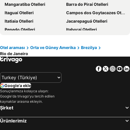
Mangaratiba Otelleri
Barra do Piraí Otelleri
Çanakkale Çevresi Otelleri
Samos Otelleri
Itaguaí Otelleri
Campos dos Goytacazes Otelleri
Yunanistan Otelleri
Sakız Adası Otelleri
Itatiaia Otelleri
Jacarepaguá Otelleri
Thassos Island Otelleri
Mısır Otelleri
Penedo Otelleri
Itaboraí Otelleri
İstanbul Çevresi Otelleri
Girne Otelleri
Nova Iguaçu Otelleri
São João de Meriti Otelleri
Maldivler Otelleri
Trabzon Çevresi Otelleri
Barra Mansa Otelleri
Otel araması
Orta ve Güney Amerika
Brezilya
Afyonkarahisar Çevresi Otelleri
Sakarya Çevresi Otelleri
Rio de Janeiro
Facebook
Twitter
Insta
Yo
Google'a ekle
Sonuçlarımıza kolayca ulaşın:
Google'da trivago'yu tercih edilen
kaynaklar arasına ekleyin.
Şirket
Ürünlerimiz