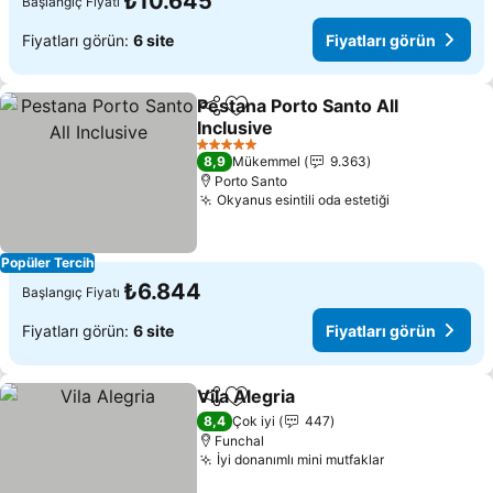
₺10.645
Başlangıç Fiyatı
Fiyatları görün:
6 site
Fiyatları görün
Pestana Porto Santo All
Paylaş
Favorilerime ekle
Inclusive
Fiyatları görün
5 Yıldız
8,9
Mükemmel
9.363
Porto Santo
Okyanus esintili oda estetiği
Fiyatları gör
Popüler Tercih
₺6.844
Başlangıç Fiyatı
Fiyatları görün:
6 site
Fiyatları görün
Vila Alegria
Paylaş
Favorilerime ekle
Fiyatları görün
8,4
Çok iyi
447
Funchal
İyi donanımlı mini mutfaklar
Fiyatları gör