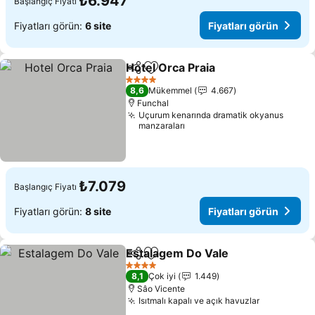
₺6.947
Başlangıç Fiyatı
Fiyatları görün:
6 site
Fiyatları görün
Hotel Orca Praia
Paylaş
Favorilerime ekle
Fiyatları 
4 Yıldız
8,6
Mükemmel
4.667
Funchal
Uçurum kenarında dramatik okyanus
manzaraları
₺7.079
Başlangıç Fiyatı
Fiyatları görün:
8 site
Fiyatları görün
Estalagem Do Vale
Paylaş
Favorilerime ekle
Fiyatlar
4 Yıldız
8,1
Çok iyi
1.449
Sâo Vicente
Isıtmalı kapalı ve açık havuzlar
Fiyatları 