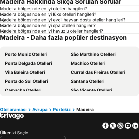
Madeira Hakkında Sıkça Sorulan Sorular
Alaçatı Otelleri
Datça Otelleri
Madeira bölgesinde en iyi otelleri hangileri?
İzmir Otelleri
Ankara Otelleri
Madeira bölgesinde en iyi lüks otelleri hangileri?
Bozcaada Otelleri
Çanakkale Otelleri
Madeira bölgesinde en iyi evcil hayvan dostu oteller hangileri?
Madeira bölgesinde en iyi spa otelleri hangileri?
Erdek Otelleri
Manavgat Otelleri
Madeira bölgesinde en iyi havuzlu oteller hangileri?
Madeira - Daha fazla popüler destinasyon
Ölüdeniz Otelleri
Kuzey Kıbrıs Türk Cumhuriyeti Otelleri
Türkiye Otelleri
Ege Sahilleri Otelleri
Porto Moniz Otelleri
Sâo Marthino Otelleri
Aydın Çevresi Otelleri
Mersin Çevresi Otelleri
Ponta Delgada Otelleri
Machico Otelleri
Ege Bölgesi Otelleri
Akdeniz Bölgesi Otelleri
Vila Baleira Otelleri
Curral das Freiras Otelleri
Samos Otelleri
Çanakkale Çevresi Otelleri
Ponta do Sol Otelleri
Santana Otelleri
Sakız Adası Otelleri
Yunanistan Otelleri
Camacha Otelleri
Sâo Vicente Otelleri
İstanbul Çevresi Otelleri
Thassos Island Otelleri
Boaventura Otelleri
Girne Otelleri
Mısır Otelleri
Maldivler Otelleri
Marmara Bölgesi Otelleri
Otel araması
Avrupa
Portekiz
Madeira
Afyonkarahisar Çevresi Otelleri
Chalkidiki Otelleri
Facebook
Twitter
Insta
Yo
Ülkenizi Seçin