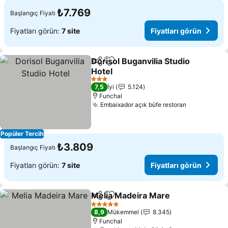
₺7.769
Başlangıç Fiyatı
Fiyatları görün:
7 site
Fiyatları görün
Dorisol Buganvilia Studio
Paylaş
Favorilerime ekle
Hotel
Fiyatları görün
3 Yıldız
7,5
İyi
5.124
Funchal
Embaixador açık büfe restoran
Fiyatları g
Popüler Tercih
₺3.809
Başlangıç Fiyatı
Fiyatları görün:
7 site
Fiyatları görün
Melia Madeira Mare
Paylaş
Favorilerime ekle
Fiyatl
5 Yıldız
8,9
Mükemmel
8.345
Funchal