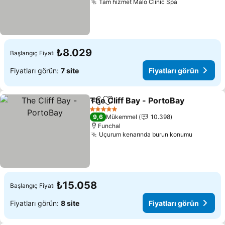
Tam hizmet Malo Clinic Spa
Fiyatları gör
₺8.029
Başlangıç Fiyatı
Fiyatları görün:
7 site
Fiyatları görün
The Cliff Bay - PortoBay
Paylaş
Favorilerime ekle
Fi
5 Yıldız
9,6
Mükemmel
10.398
Funchal
Uçurum kenarında burun konumu
Fiyatları
₺15.058
Başlangıç Fiyatı
Fiyatları görün:
8 site
Fiyatları görün