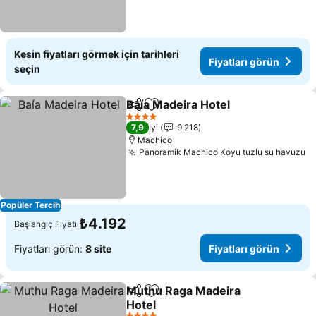
Kesin fiyatları görmek için tarihleri
Fiyatları görün
seçin
Baía Madeira Hotel
Paylaş
Favorilerime ekle
Fiyatlar
4 Yıldız
7,9
İyi
9.218
Machico
Panoramik Machico Koyu tuzlu su havuzu
Fi
Popüler Tercih
₺4.192
Başlangıç Fiyatı
Fiyatları görün:
8 site
Fiyatları görün
Muthu Raga Madeira
Paylaş
Favorilerime ekle
Hotel