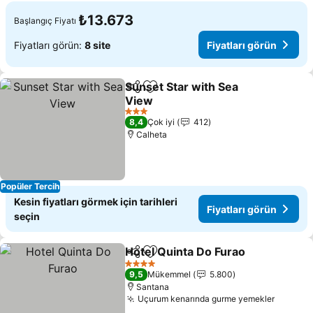
₺13.673
Başlangıç Fiyatı
Fiyatları görün:
8 site
Fiyatları görün
Sunset Star with Sea
Paylaş
Favorilerime ekle
View
Fiyatları görün
3 Yıldız
8,4
Çok iyi
412
Calheta
Popüler Tercih
Kesin fiyatları görmek için tarihleri
Fiyatları görün
seçin
Hotel Quinta Do Furao
Paylaş
Favorilerime ekle
Fiya
4 Yıldız
9,5
Mükemmel
5.800
Santana
Uçurum kenarında gurme yemekler
Fiyatla