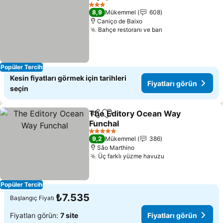
Paylaş
Favorilerime ekle
Fiyatları görün
3 Yıldız
8,9
Mükemmel
608
Caniço de Baixo
Bahçe restoranı ve barı
Fiyatları görün
Popüler Tercih
Kesin fiyatları görmek için tarihleri
Fiyatları görün
seçin
The Editory Ocean Way
Paylaş
Favorilerime ekle
Funchal
Fiyatları görün
5 Yıldız
9,2
Mükemmel
386
Sâo Marthino
Üç farklı yüzme havuzu
Fiyatları görün
Popüler Tercih
₺7.535
Başlangıç Fiyatı
Fiyatları görün:
7 site
Fiyatları görün