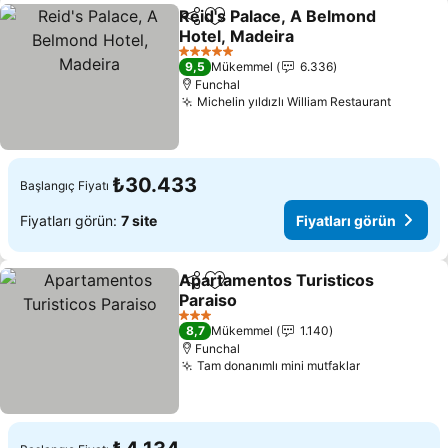
Reid's Palace, A Belmond
Paylaş
Favorilerime ekle
Hotel, Madeira
Fiyatları görün
5 Yıldız
9,5
Mükemmel
6.336
Funchal
Michelin yıldızlı William Restaurant
Fiyatla
₺30.433
Başlangıç Fiyatı
Fiyatları görün:
7 site
Fiyatları görün
Apartamentos Turisticos
Paylaş
Favorilerime ekle
Paraiso
Fiyatları görün
3 Yıldız
8,7
Mükemmel
1.140
Funchal
Tam donanımlı mini mutfaklar
Fiyatları gö