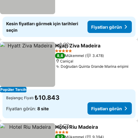
Kesin fiyatları görmek için tarihleri
Fiyatları görün
seçin
Hyatt Ziva Madeira
Paylaş
Favorilerime ekle
Fiyatlar
5 Yıldız
8,8
Mükemmel
3.478
Caniçal
Doğrudan Quinta Grande Marina erişimi
Fiya
Popüler Tercih
₺10.843
Başlangıç Fiyatı
Fiyatları görün:
8 site
Fiyatları görün
Hotel Riu Madeira
Paylaş
Favorilerime ekle
Fiyatları
4 Yıldız
9,2
Mükemmel
9.394