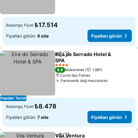
₺17.514
Başlangıç Fiyatı
Fiyatları görün:
6 site
Fiyatları görün
Eira do Serrado Hotel &
Paylaş
Favorilerime ekle
SPA
Fiyatları görün
4 Yıldız
8,6
Mükemmel
1.981
Curral das Freiras
Panoramik dağ manzaraları
Fiyatları gör
Popüler Tercih
₺8.478
Başlangıç Fiyatı
Fiyatları görün:
7 site
Fiyatları görün
Vila Ventura