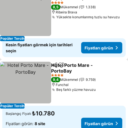
Paylaş
Favorilerime ekle
Fiyatları 
4 Yıldız
8,5
Mükemmel
1.338
Ribeira Brava
Yüksekte konumlanmış tuzlu su havuzu
Fiya
Popüler Tercih
Kesin fiyatları görmek için tarihleri
Fiyatları görün
seçin
Hotel Porto Mare -
Paylaş
Favorilerime ekle
PortoBay
Fiyatları görün
4 Yıldız
9,4
Mükemmel
9.759
Funchal
Beş farklı yüzme havuzu
Fiyatları görün
Popüler Tercih
₺10.780
Başlangıç Fiyatı
Fiyatları görün:
8 site
Fiyatları görün