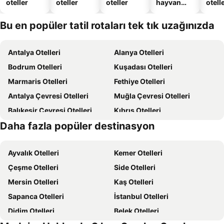
oteller
oteller
oteller
hayvan
otelle
dostu
oteller
Bu en popüler tatil rotaları tek tık uzağınızda
Antalya Otelleri
Alanya Otelleri
Bodrum Otelleri
Kuşadası Otelleri
Marmaris Otelleri
Fethiye Otelleri
Antalya Çevresi Otelleri
Muğla Çevresi Otelleri
Balıkesir Çevresi Otelleri
Kıbrıs Otelleri
Daha fazla popüler destinasyon
Kapadokya Otelleri
İzmir Çevresi Otelleri
Ayvalık Otelleri
Kemer Otelleri
Çeşme Otelleri
Side Otelleri
Mersin Otelleri
Kaş Otelleri
Sapanca Otelleri
İstanbul Otelleri
Didim Otelleri
Belek Otelleri