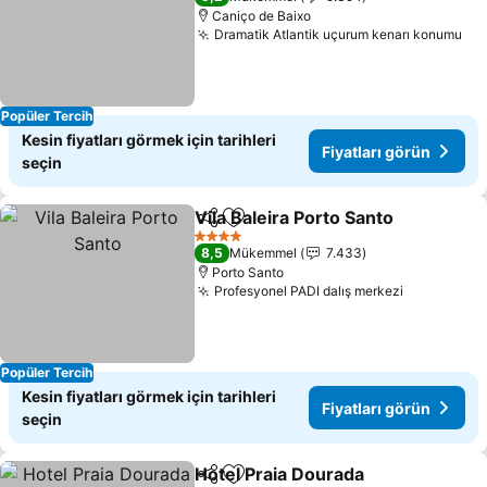
Caniço de Baixo
Dramatik Atlantik uçurum kenarı konumu
Fiy
Popüler Tercih
Kesin fiyatları görmek için tarihleri
Fiyatları görün
seçin
Vila Baleira Porto Santo
Paylaş
Favorilerime ekle
Fiy
4 Yıldız
8,5
Mükemmel
7.433
Porto Santo
Profesyonel PADI dalış merkezi
Fiyatları 
Popüler Tercih
Kesin fiyatları görmek için tarihleri
Fiyatları görün
seçin
Hotel Praia Dourada
Paylaş
Favorilerime ekle
Fiyatl