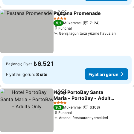
Pestana Promenade
Paylaş
Favorilerime ekle
Fiyatl
4 Yıldız
9,1
Mükemmel
7.124
Funchal
Geniş lagün tarzı yüzme havuzları
Fiyatlar
₺6.521
Başlangıç Fiyatı
Fiyatları görün:
8 site
Fiyatları görün
Hotel PortoBay Santa
Paylaş
Favorilerime ekle
Maria - PortoBay - Adults
Only
Fiyatları görün
4 Yıldız
9,3
Mükemmel
6.108
Funchal
Arsenal Restaurant yemekleri
Fiyatları gö