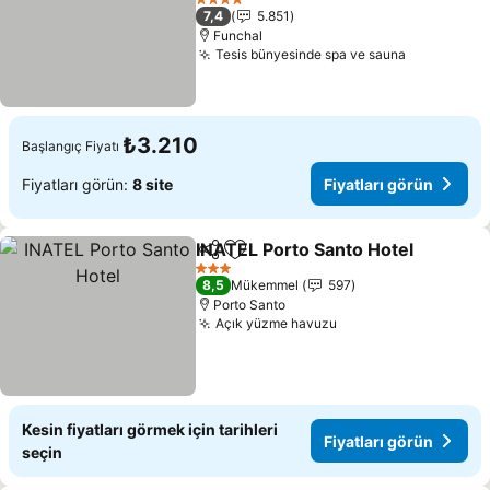
Fiyatları görün
4 Yıldız
7,4
5.851
Funchal
Tesis bünyesinde spa ve sauna
Fiyatları 
₺3.210
Başlangıç Fiyatı
Fiyatları görün:
8 site
Fiyatları görün
INATEL Porto Santo Hotel
Paylaş
Favorilerime ekle
3 Yıldız
8,5
Mükemmel
597
Porto Santo
Açık yüzme havuzu
Fiyatları görün
Kesin fiyatları görmek için tarihleri
Fiyatları görün
seçin