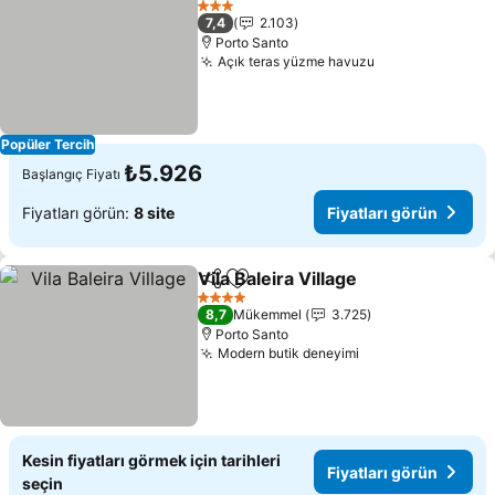
3 Yıldız
7,4
2.103
Porto Santo
Açık teras yüzme havuzu
Fiyatları görün
Popüler Tercih
₺5.926
Başlangıç Fiyatı
Fiyatları görün:
8 site
Fiyatları görün
Vila Baleira Village
Paylaş
Favorilerime ekle
Fiyatlar
4 Yıldız
8,7
Mükemmel
3.725
Porto Santo
Modern butik deneyimi
Fiyatları görün
Kesin fiyatları görmek için tarihleri
Fiyatları görün
seçin