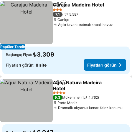
Garajau Madeira Hotel
Paylaş
Favorilerime ekle
Fiya
3 Yıldız
7,1
5.587
Caniço
Açılır tavanlı ısıtmalı kapalı havuz
Fiyatları
Popüler Tercih
₺3.309
Başlangıç Fiyatı
Fiyatları görün:
8 site
Fiyatları görün
Aqua Natura Madeira
Paylaş
Favorilerime ekle
Hotel
Fiyatları görün
4 Yıldız
9,3
Mükemmel
4.762
Porto Moniz
Dramatik okyanus kenarı falez konumu
Fiya