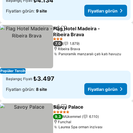
₺4.134
Başlangıç Fiyatı
Fiyatları görün:
9 site
Fiyatları görün
Flag Hotel Madeira -
Paylaş
Favorilerime ekle
Ribeira Brava
Fiyatları görün
3 Yıldız
7,0
1.879
Ribeira Brava
Panoramik manzaralı çatı katı havuzu
Fiyat
Popüler Tercih
₺3.497
Başlangıç Fiyatı
Fiyatları görün:
8 site
Fiyatları görün
Savoy Palace
Paylaş
Favorilerime ekle
Fiyatları görü
5 Yıldız
9,3
Mükemmel
6.110
Funchal
Laurea Spa orman inzivası
Fiyatları görü