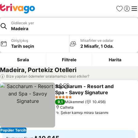
Favoriler
Giriş y
Me
Gidilecek yer
Madeira
Giriş/çıkış
Misafirler ve odalar
Tarih seçin
2 Misafir, 1 Oda.
Sırala
Filtrele
Harita
Madeira, Portekiz Otelleri
Bize yapılan ödemeler sıralamamızı nasıl etkiler?
Saccharum - Resort and
Paylaş
Favorilerime ekle
Spa - Savoy Signature
Fiyatları görün
5 Yıldız
9,1
Mükemmel
10.456
Calheta
Şeker kamışı mirası tasarımı
Fiyatları gör
Popüler Tercih