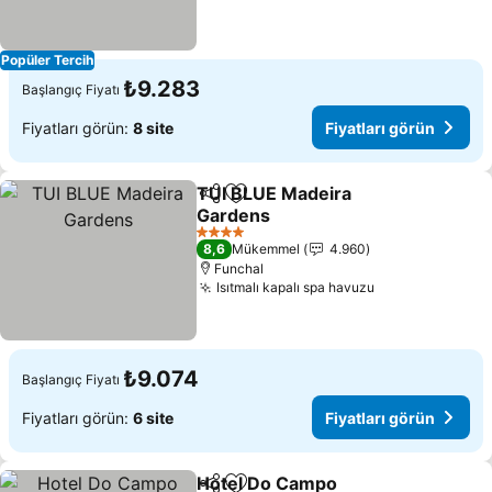
Popüler Tercih
₺9.283
Başlangıç Fiyatı
Fiyatları görün:
8 site
Fiyatları görün
TUI BLUE Madeira
Paylaş
Favorilerime ekle
Gardens
Fiyatları görün
4 Yıldız
8,6
Mükemmel
4.960
Funchal
Isıtmalı kapalı spa havuzu
Fiyatları görü
₺9.074
Başlangıç Fiyatı
Fiyatları görün:
6 site
Fiyatları görün
Hotel Do Campo