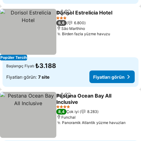
Dorisol Estrelicia Hotel
Paylaş
Favorilerime ekle
Fiy
3 Yıldız
6,6
6.800
Sâo Marthino
Birden fazla yüzme havuzu
Fiyatları gör
Popüler Tercih
₺3.188
Başlangıç Fiyatı
Fiyatları görün:
7 site
Fiyatları görün
Pestana Ocean Bay All
Paylaş
Favorilerime ekle
Inclusive
Fiyatları görün
4 Yıldız
8,4
Çok iyi
8.283
Funchal
Panoramik Atlantik yüzme havuzları
Fiyatl