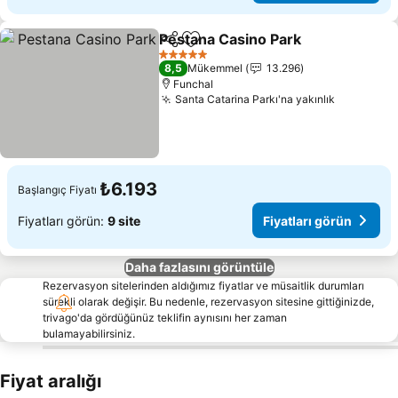
Pestana Casino Park
Paylaş
Favorilerime ekle
Fiyatl
5 Yıldız
8,5
Mükemmel
13.296
Funchal
Santa Catarina Parkı'na yakınlık
Fiyatları
₺6.193
Başlangıç Fiyatı
Fiyatları görün:
9 site
Fiyatları görün
Daha fazlasını görüntüle
Rezervasyon sitelerinden aldığımız fiyatlar ve müsaitlik durumları
sürekli olarak değişir. Bu nedenle, rezervasyon sitesine gittiğinizde,
trivago'da gördüğünüz teklifin aynısını her zaman
bulamayabilirsiniz.
Fiyat aralığı