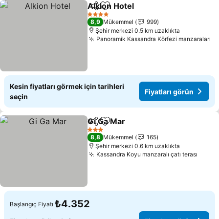
Alkion Hotel
Paylaş
Favorilerime ekle
Fiyatları görün
4 Yıldız
8,9
Mükemmel
999
Şehir merkezi 0.5 km uzaklıkta
Panoramik Kassandra Körfezi manzaraları
Fi
Kesin fiyatları görmek için tarihleri
Fiyatları görün
seçin
Gi Ga Mar
Paylaş
Favorilerime ekle
Fiyatları görün
3 Yıldız
8,8
Mükemmel
165
Şehir merkezi 0.6 km uzaklıkta
Kassandra Koyu manzaralı çatı terası
Fiyatl
₺4.352
Başlangıç Fiyatı