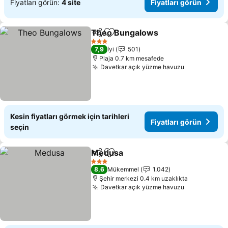
Fiyatları görün:
4 site
Fiyatları görün
Theo Bungalows
Paylaş
Favorilerime ekle
Fiyatları 
3 Yıldız
7,9
İyi
501
Plaja 0.7 km mesafede
Davetkar açık yüzme havuzu
Fiyatları g
Kesin fiyatları görmek için tarihleri
Fiyatları görün
seçin
Medusa
Paylaş
Favorilerime ekle
Fiyatları görün
3 Yıldız
8,6
Mükemmel
1.042
Şehir merkezi 0.4 km uzaklıkta
Davetkar açık yüzme havuzu
Fiyatları g