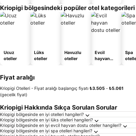
Verilen
Kriopigi bölgesindeki popüler otel kategorileri
Apart
Daire
Ucuz
Lüks
Havuzlu
Evcil
Spa
oteller
oteller
oteller
hayvan
otelle
dostu
oteller
Fiyat aralığı
Kriopigi Otelleri -
Fiyat aralığı
başlangıç fiyatı
‎₺3.505
-
‎₺5.061
(gecelik fiyat)
Kriopigi Hakkında Sıkça Sorulan Sorular
Kriopigi bölgesinde en iyi otelleri hangileri?
Kriopigi bölgesinde en iyi lüks otelleri hangileri?
Kriopigi bölgesinde en iyi evcil hayvan dostu oteller hangileri?
Kriopigi bölgesinde en iyi spa otelleri hangileri?