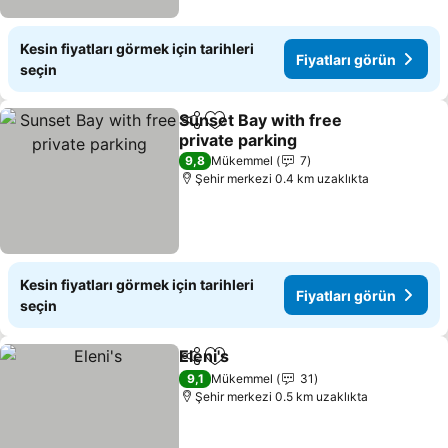
Kesin fiyatları görmek için tarihleri
Fiyatları görün
seçin
Sunset Bay with free
Paylaş
Favorilerime ekle
private parking
Fiyatları görün
9,8
Mükemmel
7
Şehir merkezi 0.4 km uzaklıkta
Kesin fiyatları görmek için tarihleri
Fiyatları görün
seçin
Eleni's
Paylaş
Favorilerime ekle
Fiyatları görün
9,1
Mükemmel
31
Şehir merkezi 0.5 km uzaklıkta