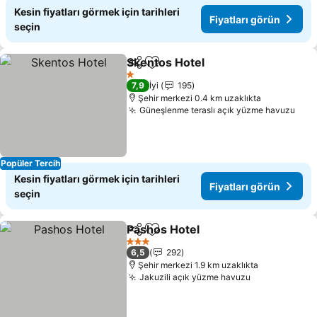
Kesin fiyatları görmek için tarihleri
Fiyatları görün
seçin
Skentos Hotel
Paylaş
Favorilerime ekle
Fiyatları gör
1 Yıldız
7,9
İyi
195
Şehir merkezi 0.4 km uzaklıkta
Güneşlenme teraslı açık yüzme havuzu
Fiya
Popüler Tercih
Kesin fiyatları görmek için tarihleri
Fiyatları görün
seçin
Pashos Hotel
Paylaş
Favorilerime ekle
Fiyatları görü
3 Yıldız
6,5
292
Şehir merkezi 1.9 km uzaklıkta
Jakuzili açık yüzme havuzu
Fiyatları gör