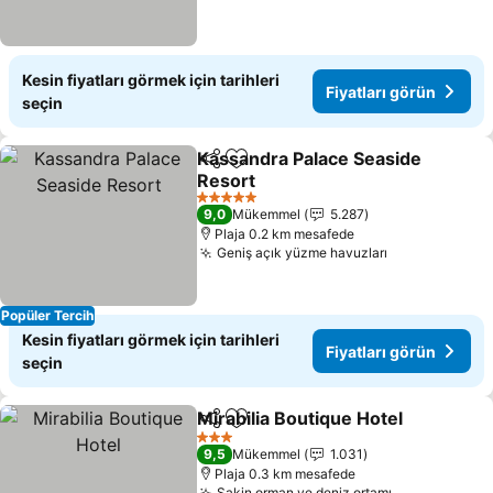
Kesin fiyatları görmek için tarihleri
Fiyatları görün
seçin
Kassandra Palace Seaside
Paylaş
Favorilerime ekle
Resort
Fiyatları görün
5 Yıldız
9,0
Mükemmel
5.287
Plaja 0.2 km mesafede
Geniş açık yüzme havuzları
Fiyatları gör
Popüler Tercih
Kesin fiyatları görmek için tarihleri
Fiyatları görün
seçin
Mirabilia Boutique Hotel
Paylaş
Favorilerime ekle
Fi
3 Yıldız
9,5
Mükemmel
1.031
Plaja 0.3 km mesafede
Sakin orman ve deniz ortamı