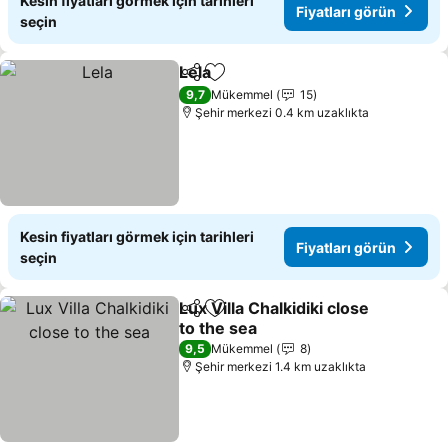
Kesin fiyatları görmek için tarihleri
Fiyatları görün
seçin
Lela
Paylaş
Favorilerime ekle
Fiyatları görün
9,7
Mükemmel
15
Şehir merkezi 0.4 km uzaklıkta
Kesin fiyatları görmek için tarihleri
Fiyatları görün
seçin
Lux Villa Chalkidiki close
Paylaş
Favorilerime ekle
to the sea
Fiyatları görün
9,5
Mükemmel
8
Şehir merkezi 1.4 km uzaklıkta