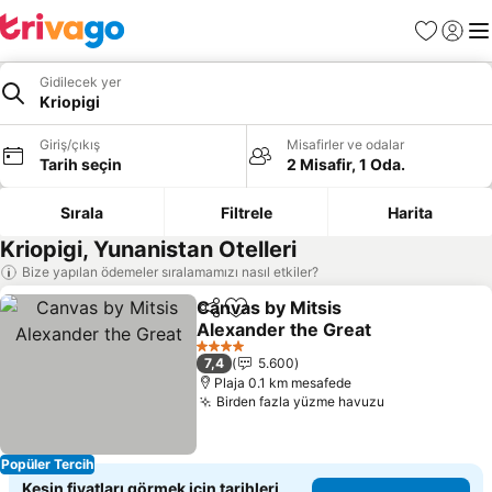
Favoriler
Giriş y
Me
Gidilecek yer
Kriopigi
Giriş/çıkış
Misafirler ve odalar
Tarih seçin
2 Misafir, 1 Oda.
Sırala
Filtrele
Harita
Kriopigi, Yunanistan Otelleri
Bize yapılan ödemeler sıralamamızı nasıl etkiler?
Canvas by Mitsis
Paylaş
Favorilerime ekle
Alexander the Great
Fiyatları görün
4 Yıldız
7,4
5.600
Plaja 0.1 km mesafede
Birden fazla yüzme havuzu
Fiyatları gör
Popüler Tercih
Kesin fiyatları görmek için tarihleri