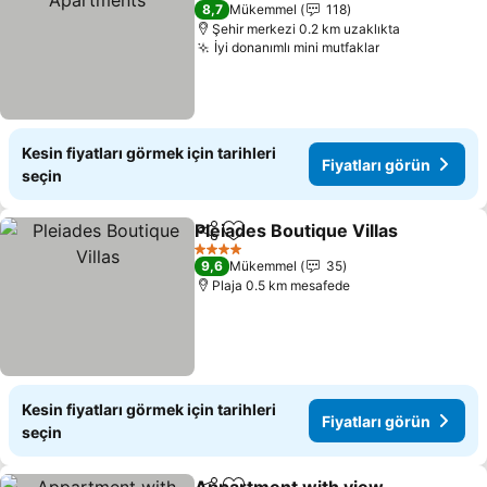
4 Yıldız
8,7
Mükemmel
118
Şehir merkezi 0.2 km uzaklıkta
İyi donanımlı mini mutfaklar
Fiyatları gör
Kesin fiyatları görmek için tarihleri
Fiyatları görün
seçin
Pleiades Boutique Villas
Paylaş
Favorilerime ekle
Fi
4 Yıldız
9,6
Mükemmel
35
Plaja 0.5 km mesafede
Kesin fiyatları görmek için tarihleri
Fiyatları görün
seçin