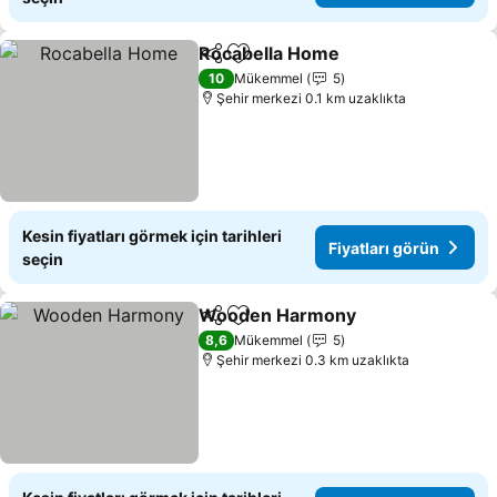
Rocabella Home
Paylaş
Favorilerime ekle
Fiyatları 
10
Mükemmel
5
Şehir merkezi 0.1 km uzaklıkta
Kesin fiyatları görmek için tarihleri
Fiyatları görün
seçin
Wooden Harmony
Paylaş
Favorilerime ekle
Fiyatlar
8,6
Mükemmel
5
Şehir merkezi 0.3 km uzaklıkta