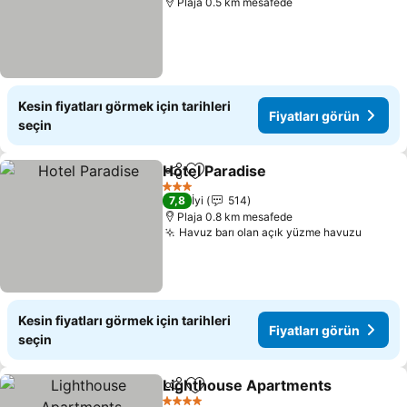
Plaja 0.5 km mesafede
Kesin fiyatları görmek için tarihleri
Fiyatları görün
seçin
Hotel Paradise
Paylaş
Favorilerime ekle
Fiyatları gö
3 Yıldız
7,8
İyi
514
Plaja 0.8 km mesafede
Havuz barı olan açık yüzme havuzu
Fiyatl
Kesin fiyatları görmek için tarihleri
Fiyatları görün
seçin
Lighthouse Apartments
Paylaş
Favorilerime ekle
Fi