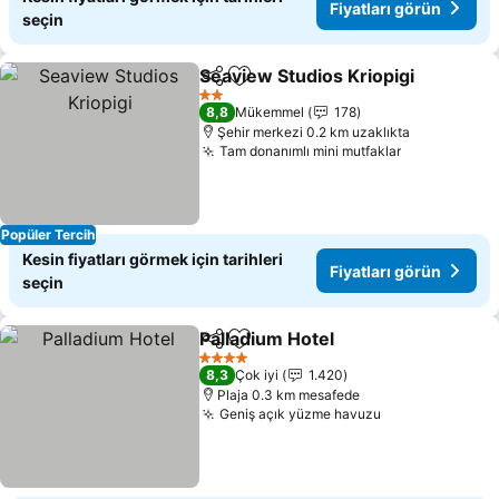
Fiyatları görün
seçin
Seaview Studios Kriopigi
Paylaş
Favorilerime ekle
F
2 Yıldız
8,8
Mükemmel
178
Şehir merkezi 0.2 km uzaklıkta
Tam donanımlı mini mutfaklar
Fiyatları gö
Popüler Tercih
Kesin fiyatları görmek için tarihleri
Fiyatları görün
seçin
Palladium Hotel
Paylaş
Favorilerime ekle
Fiyatları g
4 Yıldız
8,3
Çok iyi
1.420
Plaja 0.3 km mesafede
Geniş açık yüzme havuzu
Fiyatları görü