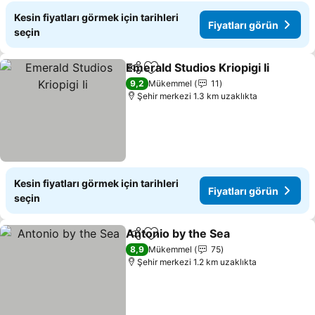
Kesin fiyatları görmek için tarihleri
Fiyatları görün
seçin
Emerald Studios Kriopigi Ii
Paylaş
Favorilerime ekle
9,2
Mükemmel
11
Şehir merkezi 1.3 km uzaklıkta
Kesin fiyatları görmek için tarihleri
Fiyatları görün
seçin
Antonio by the Sea
Paylaş
Favorilerime ekle
Fiyatla
8,9
Mükemmel
75
Şehir merkezi 1.2 km uzaklıkta