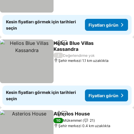
Kesin fiyatları görmek için tarihleri
Fiyatları görün
seçin
Helios Blue Villas
Paylaş
Favorilerime ekle
Kassandra
Fiyatları görün
/
Değerlendirme yok
Şehir merkezi 1.1 km uzaklıkta
Kesin fiyatları görmek için tarihleri
Fiyatları görün
seçin
Asterios House
Paylaş
Favorilerime ekle
Fiyatları g
10
Mükemmel
21
Şehir merkezi 0.4 km uzaklıkta