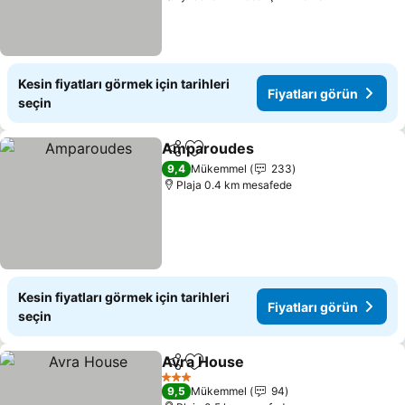
Kesin fiyatları görmek için tarihleri
Fiyatları görün
seçin
Amparoudes
Paylaş
Favorilerime ekle
Fiyatları görü
9,4
Mükemmel
233
Plaja 0.4 km mesafede
Kesin fiyatları görmek için tarihleri
Fiyatları görün
seçin
Avra Ηouse
Paylaş
Favorilerime ekle
Fiyatları görün
3 Yıldız
9,5
Mükemmel
94