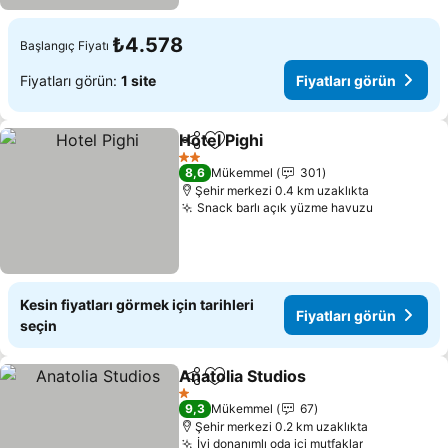
₺4.578
Başlangıç Fiyatı
Fiyatları görün:
1 site
Fiyatları görün
Hotel Pighi
Paylaş
Favorilerime ekle
Fiyatları görün
2 Yıldız
8,6
Mükemmel
301
Şehir merkezi 0.4 km uzaklıkta
Snack barlı açık yüzme havuzu
Fiyatları 
Kesin fiyatları görmek için tarihleri
Fiyatları görün
seçin
Anatolia Studios
Paylaş
Favorilerime ekle
Fiyatları 
1 Yıldız
9,3
Mükemmel
67
Şehir merkezi 0.2 km uzaklıkta
İyi donanımlı oda içi mutfaklar
Fiyatları g