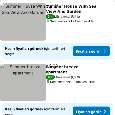
Summer House With Sea
Paylaş
Favorilerime ekle
View And Garden
Fiyatları görün
9,4
Mükemmel
8
Şehir merkezi 1.2 km uzaklıkta
Kesin fiyatları görmek için tarihleri
Fiyatları görün
seçin
Summer breeze
Paylaş
Favorilerime ekle
apartment
Fiyatları görün
9,7
Mükemmel
9
Şehir merkezi 0.3 km uzaklıkta
Kesin fiyatları görmek için tarihleri
Fiyatları görün
seçin