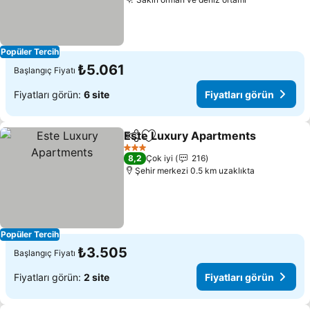
Fiyatları gö
Popüler Tercih
₺5.061
Başlangıç Fiyatı
Fiyatları görün:
6 site
Fiyatları görün
Este Luxury Apartments
Paylaş
Favorilerime ekle
Fi
3 Yıldız
8,2
Çok iyi
216
Şehir merkezi 0.5 km uzaklıkta
Popüler Tercih
₺3.505
Başlangıç Fiyatı
Fiyatları görün:
2 site
Fiyatları görün