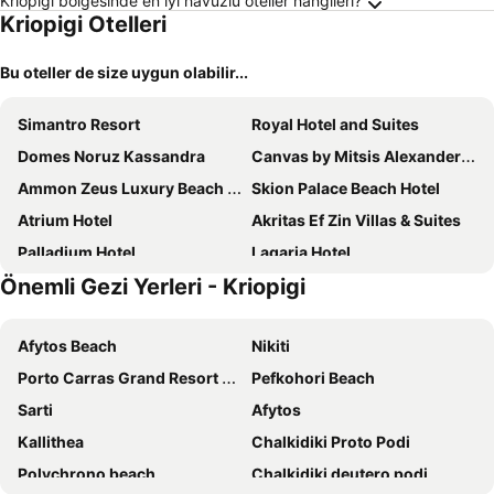
Kriopigi bölgesinde en iyi havuzlu oteller hangileri?
Kriopigi Otelleri
Bu oteller de size uygun olabilir...
Simantro Resort
Royal Hotel and Suites
Domes Noruz Kassandra
Canvas by Mitsis Alexander the Great
Ammon Zeus Luxury Beach Hotel
Skion Palace Beach Hotel
Atrium Hotel
Akritas Ef Zin Villas & Suites
Palladium Hotel
Lagaria Hotel
Önemli Gezi Yerleri - Kriopigi
Mirabilia Boutique Hotel
Meravia - Leonardo Limited Edition
Xenios Port Marina Hotel
Sea Level Hotel
Afytos Beach
Nikiti
Alia Palace Adults Only 16+
Hotel Kriopigi
Porto Carras Grand Resort Golf Club
Pefkohori Beach
Samel Hotel
Rahoni Cronwell Park Hotel
Sarti
Afytos
Hanioti GrandOtel
Palma Village
Kallithea
Chalkidiki Proto Podi
Marabou Hotel
Xenios Possidi Paradise Hotel
Polychrono beach
Chalkidiki deutero podi
Core Hotel
Halkidiki Palace