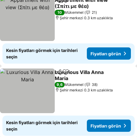
Appartment with view
Paylaş
Favorilerime ekle
(Σπίτι με θέα)
Fiyatları görün
10
Mükemmel
21
Şehir merkezi 0.3 km uzaklıkta
Kesin fiyatları görmek için tarihleri
Fiyatları görün
seçin
Luxurious Villa Anna
Paylaş
Favorilerime ekle
Maria
Fiyatları görün
9,6
Mükemmel
38
Şehir merkezi 0.3 km uzaklıkta
Kesin fiyatları görmek için tarihleri
Fiyatları görün
seçin