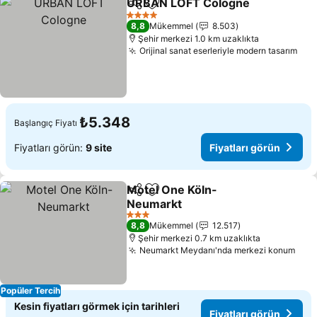
URBAN LOFT Cologne
Paylaş
Favorilerime ekle
4 Yıldız
8,8
Mükemmel
8.503
Şehir merkezi 1.0 km uzaklıkta
Orijinal sanat eserleriyle modern tasarım
₺5.348
Başlangıç Fiyatı
Fiyatları görün:
9 site
Fiyatları görün
Motel One Köln-
Paylaş
Favorilerime ekle
Neumarkt
3 Yıldız
8,8
Mükemmel
12.517
Şehir merkezi 0.7 km uzaklıkta
Neumarkt Meydanı'nda merkezi konum
Popüler Tercih
Kesin fiyatları görmek için tarihleri
Fiyatları görün