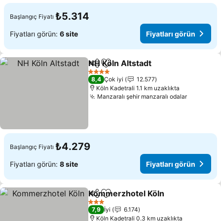
₺5.314
Başlangıç Fiyatı
Fiyatları görün:
6 site
Fiyatları görün
NH Köln Altstadt
Paylaş
Favorilerime ekle
4 Yıldız
8,4
Çok iyi
12.577
Köln Kadetrali 1.1 km uzaklıkta
Manzaralı şehir manzaralı odalar
₺4.279
Başlangıç Fiyatı
Fiyatları görün:
8 site
Fiyatları görün
Kommerzhotel Köln
Paylaş
Favorilerime ekle
3 Yıldız
7,9
İyi
6.174
Köln Kadetrali 0.3 km uzaklıkta