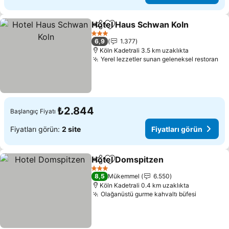
Hotel Haus Schwan Koln
Paylaş
Favorilerime ekle
3 Yıldız
6,9
1.377
Köln Kadetrali 3.5 km uzaklıkta
Yerel lezzetler sunan geleneksel restoran
₺2.844
Başlangıç Fiyatı
Fiyatları görün:
2 site
Fiyatları görün
Hotel Domspitzen
Paylaş
Favorilerime ekle
3 Yıldız
8,5
Mükemmel
6.550
Köln Kadetrali 0.4 km uzaklıkta
Olağanüstü gurme kahvaltı büfesi