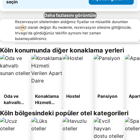
seçin
Daha fazlasını görüntüle
Rezervasyon sitelerinden aldığımız fiyatlar ve müsaitlik durumları
sürekli olarak değişir. Bu nedenle, rezervasyon sitesine gittiğinizde,
trivago'da gördüğünüz teklifin aynısını her zaman
bulamayabilirsiniz.
Köln konumunda diğer konaklama yerleri
Oda ve
Konaklama
Hostel
Pansiyon
Apart
kahvaltı
Hizmeti
sunan
Verilen
Köln bölgesindeki popüler otel kategorileri
oteller
Apart
Daire