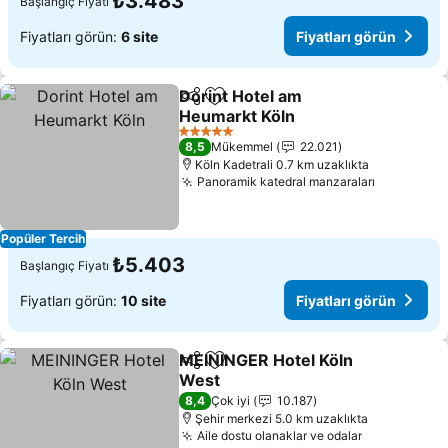
₺3.483
Başlangıç Fiyatı
Fiyatları görün:
6 site
Fiyatları görün
Dorint Hotel am
Paylaş
Favorilerime ekle
Heumarkt Köln
5 Yıldız
8,5
Mükemmel
22.021
Köln Kadetrali 0.7 km uzaklıkta
Panoramik katedral manzaraları
Popüler Tercih
₺5.403
Başlangıç Fiyatı
Fiyatları görün:
10 site
Fiyatları görün
MEININGER Hotel Köln
Paylaş
Favorilerime ekle
West
8,4
Çok iyi
10.187
Şehir merkezi 5.0 km uzaklıkta
Aile dostu olanaklar ve odalar