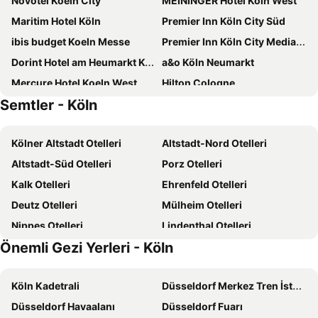
Novotel Koeln City
MEININGER Hotel Köln West
Maritim Hotel Köln
Premier Inn Köln City Süd
ibis budget Koeln Messe
Premier Inn Köln City Mediapark Hotel
Dorint Hotel am Heumarkt Köln
a&o Köln Neumarkt
Mercure Hotel Koeln West
Hilton Cologne
Semtler - Köln
Cologne Marriott Hotel
Hotel Leonet
Holiday Inn - The Niu, Mill Cologne MÜlheim By Ihg
Leonardo Royal Hotel Cologne Bonn Airport
Kölner Altstadt Otelleri
Altstadt-Nord Otelleri
Mercure Hotel Severinshof Koeln City
Boutique 003 Köln City am Dom, Trademark Collection by Wyndham
Altstadt-Süd Otelleri
Porz Otelleri
Opera Hotel Köln
Steigenberger Hotel Köln
Kalk Otelleri
Ehrenfeld Otelleri
ibis Koeln Centrum
Hotel Ahl Meerkatzen
Deutz Otelleri
Mülheim Otelleri
Holiday Inn Express Cologne - Troisdorf By Ihg
Moxy Cologne Bonn Airport
Nippes Otelleri
Lindenthal Otelleri
B&B HOTEL Köln-City
Courtyard by Marriott Cologne
Önemli Gezi Yerleri - Köln
Neustadt-Nord Otelleri
Zollstock Otelleri
Pullman Cologne
Hotel Adrett am Dom - Digital Access
Weidenpesch Otelleri
Meschenich Otelleri
URBAN LOFT Cologne
ibis Koeln Am Dom
Köln Kadetrali
Düsseldorf Merkez Tren İstasyonu
Eil Otelleri
Bilderstöckchen Otelleri
Holiday Inn Express Cologne - Muelheim By Ihg
Holiday Inn Express & Suites Monheim Am Rhein By Ihg
Düsseldorf Havaalanı
Düsseldorf Fuarı
Rodenkirchen Otelleri
CityClass Hotel am Dom
Koncept Hotel International