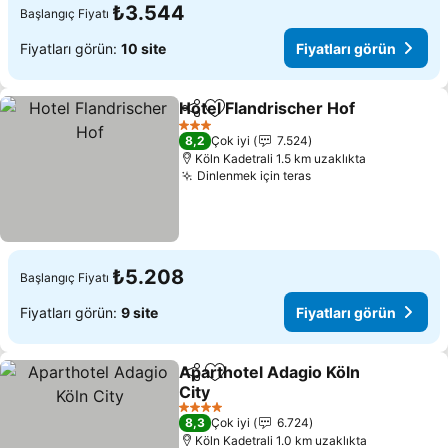
₺3.544
Başlangıç Fiyatı
Fiyatları görün:
10 site
Fiyatları görün
Hotel Flandrischer Hof
Paylaş
Favorilerime ekle
3 Yıldız
8,2
Çok iyi
7.524
Köln Kadetrali 1.5 km uzaklıkta
Dinlenmek için teras
₺5.208
Başlangıç Fiyatı
Fiyatları görün:
9 site
Fiyatları görün
Aparthotel Adagio Köln
Paylaş
Favorilerime ekle
City
4 Yıldız
8,3
Çok iyi
6.724
Köln Kadetrali 1.0 km uzaklıkta