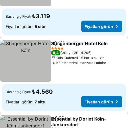
₺3.119
Başlangıç Fiyatı
Fiyatları görün:
5 site
Fiyatları görün
Steigenberger Hotel Köln
Paylaş
Favorilerime ekle
4 Yıldız
8,4
Çok iyi
14.206
Köln Kadetrali 1.5 km uzaklıkta
Köln Katedrali manzaralı odalar
₺4.560
Başlangıç Fiyatı
Fiyatları görün:
7 site
Fiyatları görün
Essential by Dorint Köln-
Paylaş
Favorilerime ekle
Junkersdorf