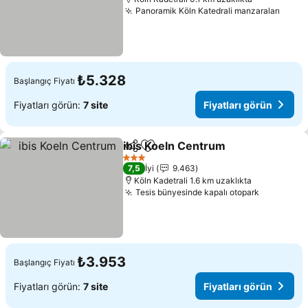
Panoramik Köln Katedrali manzaraları
₺5.328
Başlangıç Fiyatı
Fiyatları görün:
7 site
Fiyatları görün
ibis Koeln Centrum
Paylaş
Favorilerime ekle
3 Yıldız
7,5
İyi
9.463
Köln Kadetrali 1.6 km uzaklıkta
Tesis bünyesinde kapalı otopark
₺3.953
Başlangıç Fiyatı
Fiyatları görün:
7 site
Fiyatları görün