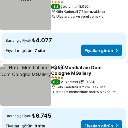
4 Yıldız
8,1
Çok iyi
8.050
Köln Kadetrali 7.6 km uzaklıkta
Uluslararası ve yerel yemekler
₺4.077
Başlangıç Fiyatı
Fiyatları görün:
7 site
Fiyatları görün
Hotel Mondial am Dom
Paylaş
Favorilerime ekle
Cologne MGallery
4 Yıldız
8,7
Mükemmel
9.881
Köln Kadetrali 0.2 km uzaklıkta
Köln'ün merkezinde harika bir konum
₺6.745
Başlangıç Fiyatı
Fiyatları görün:
8 site
Fiyatları görün