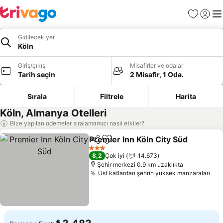
Favoriler
Giriş y
Me
Gidilecek yer
Köln
Giriş/çıkış
Misafirler ve odalar
Tarih seçin
2 Misafir, 1 Oda.
Sırala
Filtrele
Harita
Köln, Almanya Otelleri
Bize yapılan ödemeler sıralamamızı nasıl etkiler?
Premier Inn Köln City Süd
Paylaş
Favorilerime ekle
3 Yıldız
8,2
Çok iyi
14.673
Şehir merkezi 0.9 km uzaklıkta
Üst katlardan şehrin yüksek manzaraları