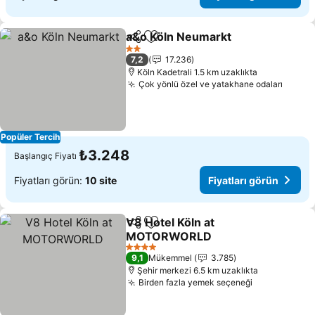
a&o Köln Neumarkt
Paylaş
Favorilerime ekle
2 Yıldız
7,2
17.236
Köln Kadetrali 1.5 km uzaklıkta
Çok yönlü özel ve yatakhane odaları
Popüler Tercih
₺3.248
Başlangıç Fiyatı
Fiyatları görün:
10 site
Fiyatları görün
V8 Hotel Köln at
Paylaş
Favorilerime ekle
MOTORWORLD
4 Yıldız
9,1
Mükemmel
3.785
Şehir merkezi 6.5 km uzaklıkta
Birden fazla yemek seçeneği