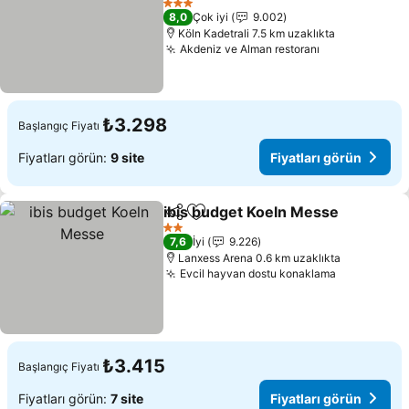
3 Yıldız
8,0
Çok iyi
9.002
Köln Kadetrali 7.5 km uzaklıkta
Akdeniz ve Alman restoranı
₺3.298
Başlangıç Fiyatı
Fiyatları görün:
9 site
Fiyatları görün
ibis budget Koeln Messe
Paylaş
Favorilerime ekle
2 Yıldız
7,6
İyi
9.226
Lanxess Arena 0.6 km uzaklıkta
Evcil hayvan dostu konaklama
₺3.415
Başlangıç Fiyatı
Fiyatları görün:
7 site
Fiyatları görün