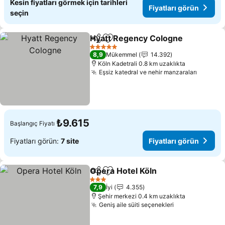
Kesin fiyatları görmek için tarihleri
Fiyatları görün
seçin
Hyatt Regency Cologne
Paylaş
Favorilerime ekle
5 Yıldız
8,9
Mükemmel
14.392
Köln Kadetrali 0.8 km uzaklıkta
Eşsiz katedral ve nehir manzaraları
₺9.615
Başlangıç Fiyatı
Fiyatları görün:
7 site
Fiyatları görün
Opera Hotel Köln
Paylaş
Favorilerime ekle
3 Yıldız
7,9
İyi
4.355
Şehir merkezi 0.4 km uzaklıkta
Geniş aile süiti seçenekleri