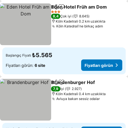
Eden Hotel Früh am Dom
Paylaş
Favorilerime ekle
3 Yıldız
8,4
Çok iyi
8.645
Köln Kadetrali 0.2 km uzaklıkta
Köln Katedrali'ne birkaç adım
₺5.565
Başlangıç Fiyatı
Fiyatları görün:
6 site
Fiyatları görün
Brandenburger Hof
Paylaş
Favorilerime ekle
7,9
İyi
2.927
Köln Kadetrali 0.4 km uzaklıkta
Avluya bakan sessiz odalar