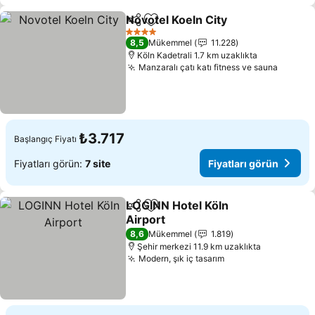
Novotel Koeln City
Paylaş
Favorilerime ekle
4 Yıldız
8,5
Mükemmel
11.228
Köln Kadetrali 1.7 km uzaklıkta
Manzaralı çatı katı fitness ve sauna
₺3.717
Başlangıç Fiyatı
Fiyatları görün:
7 site
Fiyatları görün
LOGINN Hotel Köln
Paylaş
Favorilerime ekle
Airport
8,6
Mükemmel
1.819
Şehir merkezi 11.9 km uzaklıkta
Modern, şık iç tasarım