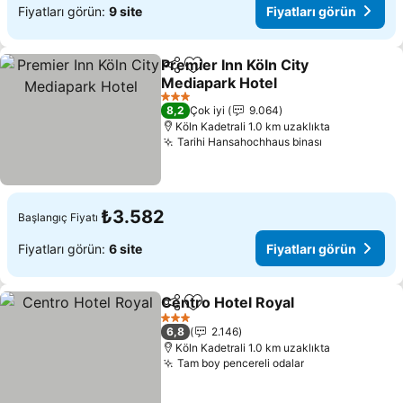
Fiyatları görün:
9 site
Fiyatları görün
Premier Inn Köln City
Paylaş
Favorilerime ekle
Mediapark Hotel
3 Yıldız
8,2
Çok iyi
9.064
Köln Kadetrali 1.0 km uzaklıkta
Tarihi Hansahochhaus binası
₺3.582
Başlangıç Fiyatı
Fiyatları görün:
6 site
Fiyatları görün
Centro Hotel Royal
Paylaş
Favorilerime ekle
3 Yıldız
6,8
2.146
Köln Kadetrali 1.0 km uzaklıkta
Tam boy pencereli odalar