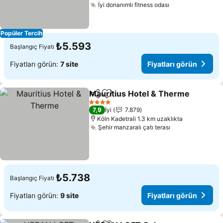
İyi donanımlı fitness odası
Popüler Tercih
₺5.593
Başlangıç Fiyatı
Fiyatları görün:
7 site
Fiyatları görün
Mauritius Hotel & Therme
Paylaş
Favorilerime ekle
4 Yıldız
7,9
İyi
7.879
Köln Kadetrali 1.3 km uzaklıkta
Şehir manzaralı çatı terası
₺5.738
Başlangıç Fiyatı
Fiyatları görün:
9 site
Fiyatları görün