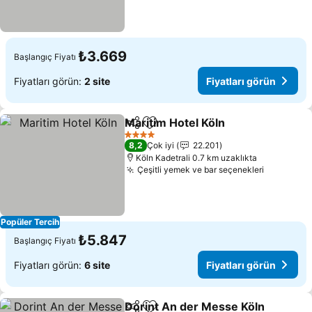
₺3.669
Başlangıç Fiyatı
Fiyatları görün:
2 site
Fiyatları görün
Maritim Hotel Köln
Paylaş
Favorilerime ekle
4 Yıldız
8,2
Çok iyi
22.201
Köln Kadetrali 0.7 km uzaklıkta
Çeşitli yemek ve bar seçenekleri
Popüler Tercih
₺5.847
Başlangıç Fiyatı
Fiyatları görün:
6 site
Fiyatları görün
Dorint An der Messe Köln