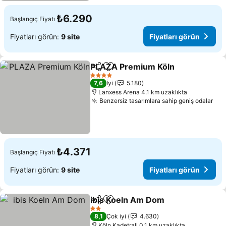
₺6.290
Başlangıç Fiyatı
Fiyatları görün:
9 site
Fiyatları görün
PLAZA Premium Köln
Paylaş
Favorilerime ekle
4 Yıldız
7,6
İyi
5.180
Lanxess Arena 4.1 km uzaklıkta
Benzersiz tasarımlara sahip geniş odalar
₺4.371
Başlangıç Fiyatı
Fiyatları görün:
9 site
Fiyatları görün
ibis Koeln Am Dom
Paylaş
Favorilerime ekle
2 Yıldız
8,1
Çok iyi
4.630
Köln Kadetrali 0.1 km uzaklıkta