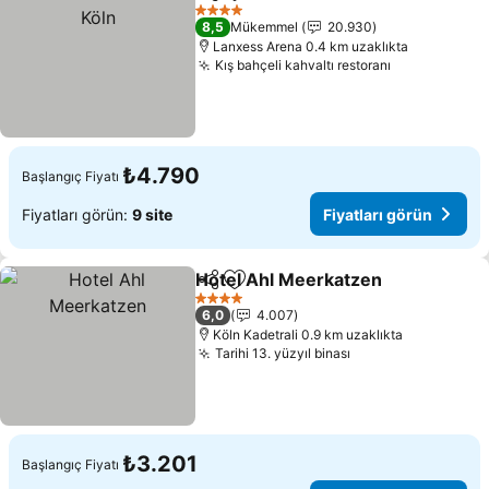
Paylaş
Favorilerime ekle
4 Yıldız
8,5
Mükemmel
20.930
Lanxess Arena 0.4 km uzaklıkta
Kış bahçeli kahvaltı restoranı
₺4.790
Başlangıç Fiyatı
Fiyatları görün:
9 site
Fiyatları görün
Hotel Ahl Meerkatzen
Paylaş
Favorilerime ekle
4 Yıldız
6,0
4.007
Köln Kadetrali 0.9 km uzaklıkta
Tarihi 13. yüzyıl binası
₺3.201
Başlangıç Fiyatı