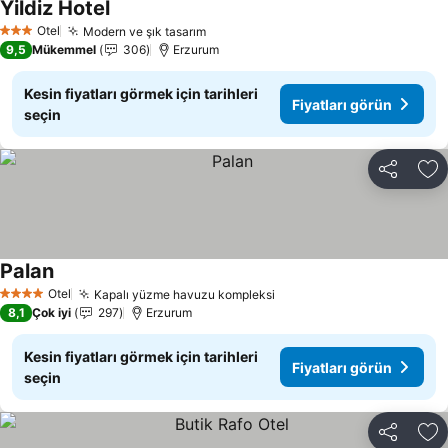
Yildiz Hotel
Otel
Modern ve şık tasarım
3 Yıldız
9,5
Mükemmel
306
Erzurum
Kesin fiyatları görmek için tarihleri
Fiyatları görün
seçin
Paylaş
Fa
Palan
Otel
Kapalı yüzme havuzu kompleksi
4 Yıldız
8,1
Çok iyi
297
Erzurum
Kesin fiyatları görmek için tarihleri
Fiyatları görün
seçin
Paylaş
Fa