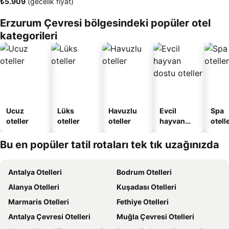
‎₺5.909
(gecelik fiyat)
Erzurum Çevresi bölgesindeki popüler otel
kategorileri
Ucuz
Lüks
Havuzlu
Evcil
Spa
oteller
oteller
oteller
hayvan
otelle
dostu
oteller
Bu en popüler tatil rotaları tek tık uzağınızda
Antalya Otelleri
Bodrum Otelleri
Alanya Otelleri
Kuşadası Otelleri
Marmaris Otelleri
Fethiye Otelleri
Antalya Çevresi Otelleri
Muğla Çevresi Otelleri