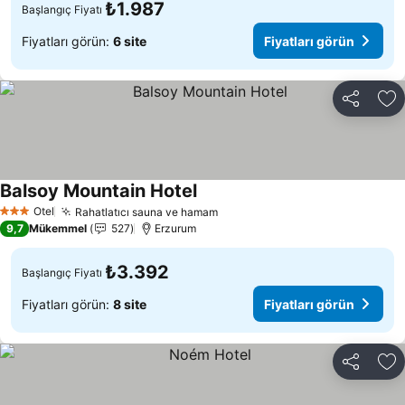
₺1.987
Başlangıç Fiyatı
Fiyatları görün:
6 site
Fiyatları görün
Paylaş
Fa
Balsoy Mountain Hotel
Otel
Rahatlatıcı sauna ve hamam
3 Yıldız
9,7
Mükemmel
527
Erzurum
₺3.392
Başlangıç Fiyatı
Fiyatları görün:
8 site
Fiyatları görün
Paylaş
Fa