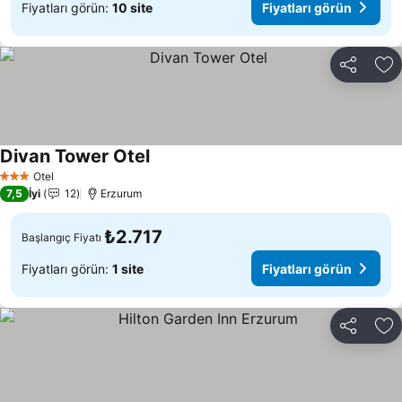
Fiyatları görün:
10 site
Fiyatları görün
Paylaş
Fa
Divan Tower Otel
Otel
3 Yıldız
7,5
İyi
12
Erzurum
₺2.717
Başlangıç Fiyatı
Fiyatları görün:
1 site
Fiyatları görün
Paylaş
Fa