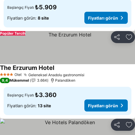
₺5.909
Başlangıç Fiyatı
Fiyatları görün:
8 site
Fiyatları görün
Popüler Tercih
Paylaş
Fa
The Erzurum Hotel
Otel
Geleneksel Anadolu gastronomisi
4 Yıldız
9,4
Mükemmel
3.664
Palandöken
₺3.360
Başlangıç Fiyatı
Fiyatları görün:
13 site
Fiyatları görün
Paylaş
Fa