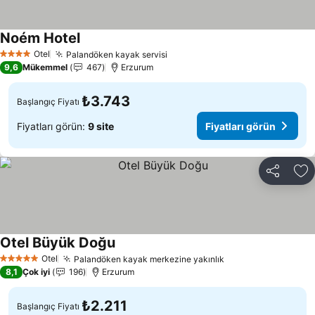
Noém Hotel
Otel
Palandöken kayak servisi
4 Yıldız
9,6
Mükemmel
467
Erzurum
₺3.743
Başlangıç Fiyatı
Fiyatları görün:
9 site
Fiyatları görün
Paylaş
Fa
Otel Büyük Doğu
Otel
Palandöken kayak merkezine yakınlık
5 Yıldız
8,1
Çok iyi
196
Erzurum
₺2.211
Başlangıç Fiyatı