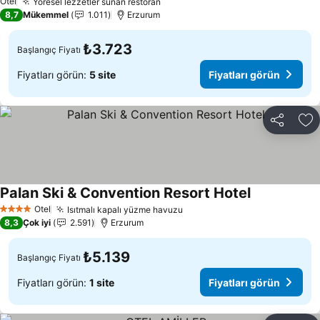
Otel
Yöresel lezzetler sunan restoran
8,7
Mükemmel
1.011
Erzurum
₺3.723
Başlangıç Fiyatı
Fiyatları görün:
5 site
Fiyatları görün
Paylaş
Fa
Palan Ski & Convention Resort Hotel
Otel
Isıtmalı kapalı yüzme havuzu
4 Yıldız
8,3
Çok iyi
2.591
Erzurum
₺5.139
Başlangıç Fiyatı
Fiyatları görün:
1 site
Fiyatları görün