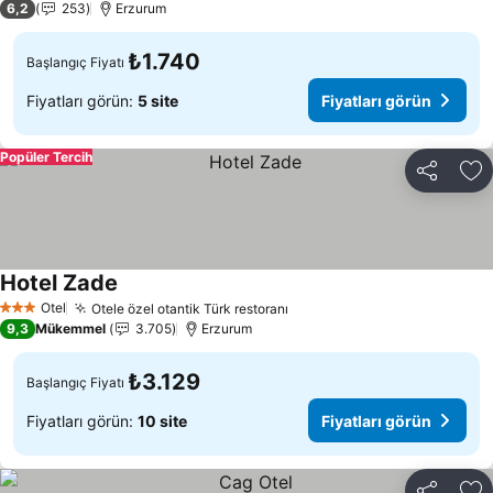
6,2
253
Erzurum
₺1.740
Başlangıç Fiyatı
Fiyatları görün:
5 site
Fiyatları görün
Popüler Tercih
Paylaş
Fa
Hotel Zade
Otel
Otele özel otantik Türk restoranı
3 Yıldız
9,3
Mükemmel
3.705
Erzurum
₺3.129
Başlangıç Fiyatı
Fiyatları görün:
10 site
Fiyatları görün