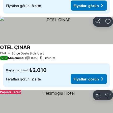
Fiyatları görün:
8 site
Fiyatları görün
Paylaş
Fa
OTEL ÇINAR
Otel
Bütçe Dostu Blois Üssü
9,0
Mükemmel
805
Erzurum
₺2.010
Başlangıç Fiyatı
Fiyatları görün:
2 site
Fiyatları görün
Popüler Tercih
Paylaş
Fa