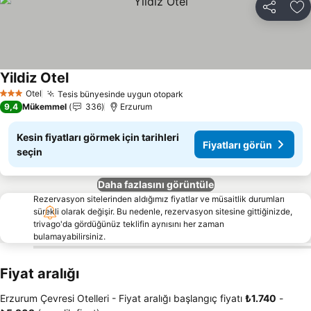
Paylaş
Fa
Yildiz Otel
Otel
Tesis bünyesinde uygun otopark
3 Yıldız
9,4
Mükemmel
336
Erzurum
Kesin fiyatları görmek için tarihleri
Fiyatları görün
seçin
Daha fazlasını görüntüle
Rezervasyon sitelerinden aldığımız fiyatlar ve müsaitlik durumları
sürekli olarak değişir. Bu nedenle, rezervasyon sitesine gittiğinizde,
trivago'da gördüğünüz teklifin aynısını her zaman
bulamayabilirsiniz.
Fiyat aralığı
Erzurum Çevresi Otelleri -
Fiyat aralığı
başlangıç fiyatı
‎₺1.740
-