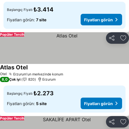
₺3.414
Başlangıç Fiyatı
Fiyatları görün:
7 site
Fiyatları görün
Popüler Tercih
Paylaş
Fa
Atlas Otel
Otel
Erzurum'un merkezinde konum
8,0
Çok iyi
820
Erzurum
₺2.273
Başlangıç Fiyatı
Fiyatları görün:
5 site
Fiyatları görün
Popüler Tercih
Paylaş
Fa