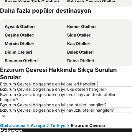
Kuzey Kıbrıs Türk Cumhuriyeti Otelleri
Balıkesir Çevresi Otelleri
Daha fazla popüler destinasyon
Türkiye Otelleri
Ege Sahilleri Otelleri
Ayvalık Otelleri
Kemer Otelleri
Çeşme Otelleri
Side Otelleri
Mersin Otelleri
Kaş Otelleri
Didim Otelleri
Belek Otelleri
Sapanca Otelleri
Datça Otelleri
Erzurum Çevresi Hakkında Sıkça Sorulan
İstanbul Otelleri
Alaçatı Otelleri
Sorular
İzmir Otelleri
Ankara Otelleri
Erzurum Çevresi bölgesinde en iyi otelleri hangileri?
Bozcaada Otelleri
Manavgat Otelleri
Erzurum Çevresi bölgesinde en iyi lüks otelleri hangileri?
Erzurum Çevresi bölgesinde en iyi evcil hayvan dostu oteller
Çanakkale Otelleri
Ölüdeniz Otelleri
hangileri?
Erdek Otelleri
Kıbrıs Otelleri
Erzurum Çevresi bölgesinde en iyi spa otelleri hangileri?
Erzurum Çevresi bölgesinde en iyi havuzlu oteller hangileri?
Aydın Çevresi Otelleri
Kapadokya Otelleri
İzmir Çevresi Otelleri
Mersin Çevresi Otelleri
Otel araması
Avrupa
Türkiye
Erzurum Çevresi
Ege Bölgesi Otelleri
Akdeniz Bölgesi Otelleri