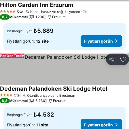
Hilton Garden Inn Erzurum
Otel
Kapalı havuz ve sağlıklı yaşam süiti
5 Yıldız
8,7
Mükemmel
1.200
Erzurum
₺5.689
Başlangıç Fiyatı
Fiyatları görün:
12 site
Fiyatları görün
Popüler Tercih
Paylaş
Fa
Dedeman Palandoken Ski Lodge Hotel
Otel
Otantik ahşap panelli restoran
4 Yıldız
8,8
Mükemmel
3.730
Erzurum
₺4.532
Başlangıç Fiyatı
Fiyatları görün:
11 site
Fiyatları görün