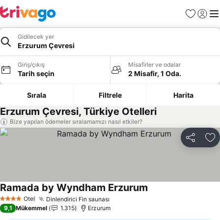
Favoriler
Giriş y
Me
Gidilecek yer
Erzurum Çevresi
Giriş/çıkış
Misafirler ve odalar
Tarih seçin
2 Misafir, 1 Oda.
Sırala
Filtrele
Harita
Erzurum Çevresi, Türkiye Otelleri
Bize yapılan ödemeler sıralamamızı nasıl etkiler?
Paylaş
Fa
Ramada by Wyndham Erzurum
Otel
Dinlendirici Fin saunası
4 Yıldız
9,1
Mükemmel
1.315
Erzurum