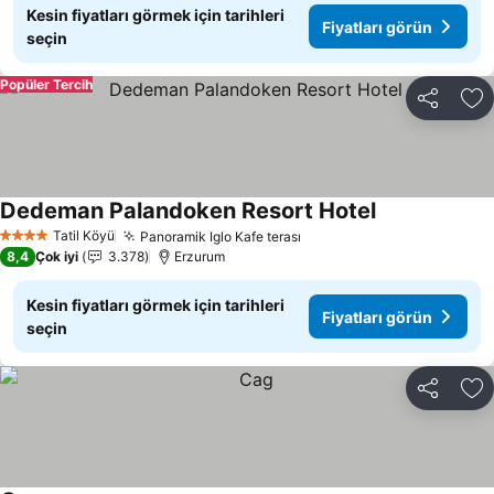
Kesin fiyatları görmek için tarihleri
Fiyatları görün
seçin
Popüler Tercih
Paylaş
Fa
Dedeman Palandoken Resort Hotel
Tatil Köyü
Panoramik Iglo Kafe terası
4 Yıldız
8,4
Çok iyi
3.378
Erzurum
Kesin fiyatları görmek için tarihleri
Fiyatları görün
seçin
Paylaş
Fa