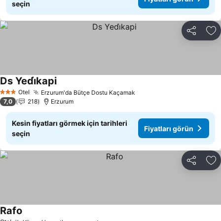
seçin
Paylaş
Fa
Ds Yedi̇kapi
Otel
Erzurum'da Bütçe Dostu Kaçamak
3 Yıldız
7,0
218
Erzurum
Kesin fiyatları görmek için tarihleri
Fiyatları görün
seçin
Paylaş
Fa
Rafo