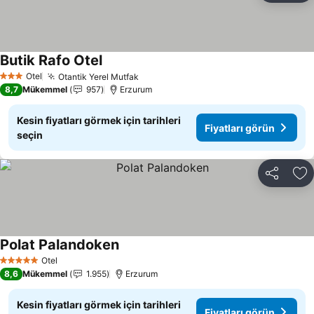
Butik Rafo Otel
Otel
Otantik Yerel Mutfak
3 Yıldız
8,7
Mükemmel
957
Erzurum
Kesin fiyatları görmek için tarihleri
Fiyatları görün
seçin
Paylaş
Fa
Polat Palandoken
Otel
5 Yıldız
8,6
Mükemmel
1.955
Erzurum
Kesin fiyatları görmek için tarihleri
Fiyatları görün