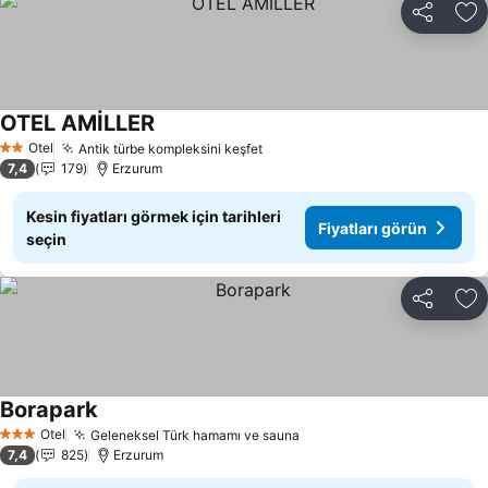
Paylaş
Fa
OTEL AMİLLER
Otel
Antik türbe kompleksini keşfet
2 Yıldız
7,4
179
Erzurum
Kesin fiyatları görmek için tarihleri
Fiyatları görün
seçin
Paylaş
Fa
Borapark
Otel
Geleneksel Türk hamamı ve sauna
3 Yıldız
7,4
825
Erzurum