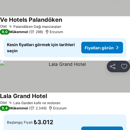
Ve Hotels Palandöken
Otel
Palandöken Dağı manzaraları
9,0
Mükemmel
298
Erzurum
Kesin fiyatları görmek için tarihleri
Fiyatları görün
seçin
Paylaş
Fa
Lala Grand Hotel
Otel
Lala Garden kafe ve restoran
9,4
Mükemmel
2.349
Erzurum
₺3.012
Başlangıç Fiyatı