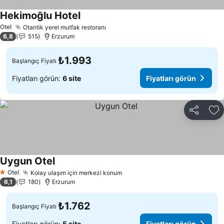
Hekimoğlu Hotel
Otel
Otantik yerel mutfak restoranı
6,8
515
Erzurum
₺1.993
Başlangıç Fiyatı
Fiyatları görün:
6 site
Fiyatları görün
Paylaş
Fa
Uygun Otel
Otel
Kolay ulaşım için merkezi konum
1 Yıldız
6,1
180
Erzurum
₺1.762
Başlangıç Fiyatı
Fiyatları görün:
5 site
Fiyatları görün