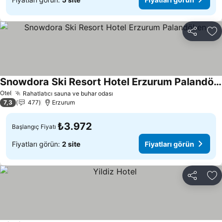
Paylaş
Fa
Snowdora Ski Resort Hotel Erzurum Palandöken
Otel
Rahatlatıcı sauna ve buhar odası
7,3
477
Erzurum
₺3.972
Başlangıç Fiyatı
Fiyatları görün:
2 site
Fiyatları görün
Paylaş
Fa