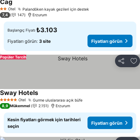
Cag
Otel
Palandöken kayak gezileri için destek
2 Yıldız
7,4
147
Erzurum
₺3.103
Başlangıç Fiyatı
Fiyatları görün:
3 site
Fiyatları görün
Popüler Tercih
Paylaş
Fa
Sway Hotels
Otel
Gurme uluslararası açık büfe
5 Yıldız
8,9
Mükemmel
2.151
Erzurum
Kesin fiyatları görmek için tarihleri
Fiyatları görün
seçin