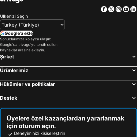
Çanakkale Çevresi Otelleri
Samos Otelleri
Facebook
Twitter
Insta
Yo
Yunanistan Otelleri
Sakız Adası Otelleri
Ülkenizi Seçin
Thassos Island Otelleri
Mısır Otelleri
İstanbul Çevresi Otelleri
Girne Otelleri
Google'a ekle
Sonuçlarımıza kolayca ulaşın:
Maldivler Otelleri
Trabzon Çevresi Otelleri
Google'da trivago'yu tercih edilen
Afyonkarahisar Çevresi Otelleri
Sakarya Çevresi Otelleri
kaynaklar arasına ekleyin.
Şirket
Ürünlerimiz
Hükümler ve politikalar
Destek
Üyelere özel kazançlardan yararlanmak
için oturum açın.
Deneyiminizi kişiselleştirin