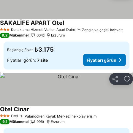
SAKALİFE APART Otel
Konaklama Hizmeti Verilen Apart Daire
Zengin ve çeşitli kahvaltı
3 Yıldız
9,2
Mükemmel
664
Erzurum
₺3.175
Başlangıç Fiyatı
Fiyatları görün:
7 site
Fiyatları görün
Paylaş
Fa
Otel Cinar
Otel
Palandöken Kayak Merkezi'ne kolay erişim
3 Yıldız
9,1
Mükemmel
996
Erzurum