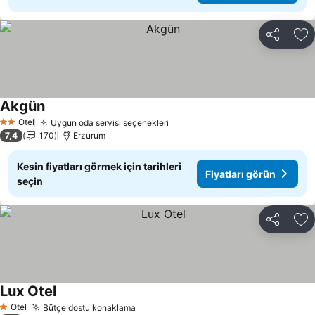
Paylaş
Fa
Akgün
Otel
Uygun oda servisi seçenekleri
2 Yıldız
7,4
170
Erzurum
Kesin fiyatları görmek için tarihleri
Fiyatları görün
seçin
Paylaş
Fa
Lux Otel
Otel
Bütçe dostu konaklama
1 Yıldız