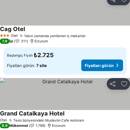
Paylaş
Fa
Cag Otel
Otel
Yakın zamanda yenilenen iç mekanlar
3 Yıldız
7,9
İyi
311
Erzurum
₺2.725
Başlangıç Fiyatı
Fiyatları görün:
7 site
Fiyatları görün
Paylaş
Fa
Grand Catalkaya Hotel
Otel
Tesis bünyesindeki Mudavim Cafe restoranı
8,9
Mükemmel
1.789
Erzurum