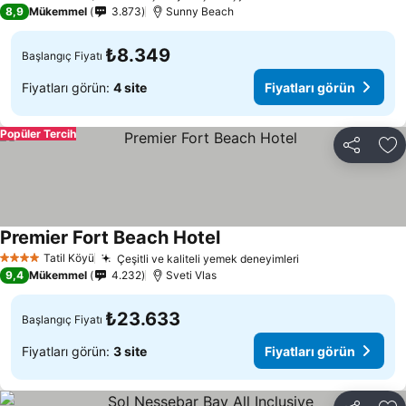
5 Yıldız
8,9
Mükemmel
3.873
Sunny Beach
₺8.349
Başlangıç Fiyatı
Fiyatları görün:
4 site
Fiyatları görün
Popüler Tercih
Paylaş
Fa
Premier Fort Beach Hotel
Fiyatları görün
Tatil Köyü
Çeşitli ve kaliteli yemek deneyimleri
Fiyatları görün
4 Yıldız
9,4
Mükemmel
4.232
Sveti Vlas
₺23.633
Başlangıç Fiyatı
Fiyatları görün:
3 site
Fiyatları görün