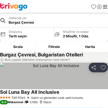
Favoriler
Giriş y
Me
Gidilecek yer
Burgaz Çevresi
Giriş/çıkış
Misafirler ve odalar
Tarih seçin
2 Misafir, 1 Oda.
Sırala
Filtrele
Harita
Burgaz Çevresi, Bulgaristan Otelleri
Bize yapılan ödemeler sıralamamızı nasıl etkiler?
Paylaş
Fa
Sol Luna Bay All Inclusive
Fiyatları görün
Tatil Köyü
Sakin ve gözlerden uzak sahil konumu
Fiyatları görü
4 Yıldız
9,0
Mükemmel
5.165
Obzor