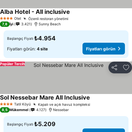
Alba Hotel - All inclusive
Fiyatları görün
Otel
Özenli restoran yönetimi
Fiyatları görün
4 Yıldız
7,8
İyi
3.421
Sunny Beach
₺4.954
Başlangıç Fiyatı
Fiyatları görün:
4 site
Fiyatları görün
Popüler Tercih
Paylaş
Fa
Sol Nessebar Mare All Inclusive
Fiyatları görün
Tatil Köyü
Kapalı ve açık havuz kompleksi
Fiyatları görün
4 Yıldız
8,5
Mükemmel
4.127
Nessebar
₺5.209
Başlangıç Fiyatı