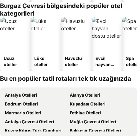
sunan
Verilen
Burgaz Çevresi bölgesindeki popüler otel
oteller
Apart
kategorileri
Daire
Ucuz
Lüks
Havuzlu
Evcil
Spa
oteller
oteller
oteller
hayvan
otelle
dostu
oteller
Bu en popüler tatil rotaları tek tık uzağınızda
Antalya Otelleri
Alanya Otelleri
Bodrum Otelleri
Kuşadası Otelleri
Marmaris Otelleri
Fethiye Otelleri
Antalya Çevresi Otelleri
Muğla Çevresi Otelleri
Kuzey Kıbrıs Türk Cumhuriyeti Otelleri
Balıkesir Çevresi Otelleri