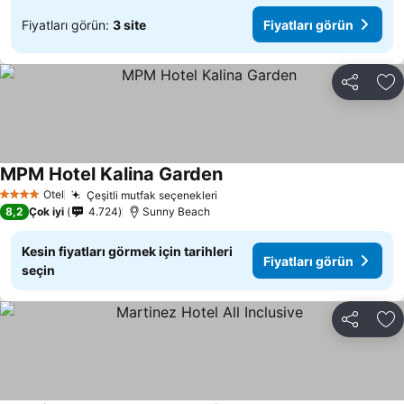
Fiyatları görün:
3 site
Fiyatları görün
Paylaş
Fa
MPM Hotel Kalina Garden
Fiyatları görün
Otel
Çeşitli mutfak seçenekleri
Fiyatları görün
4 Yıldız
8,2
Çok iyi
4.724
Sunny Beach
Kesin fiyatları görmek için tarihleri
Fiyatları görün
seçin
Paylaş
Fa