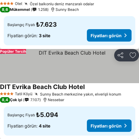
Fiyatları görün
Otel
Özel balkonlu deniz manzaralı odalar
Fiyatları görün
4 Yıldız
8,6
Mükemmel
1.258
Sunny Beach
₺7.623
Başlangıç Fiyatı
Fiyatları görün:
3 site
Fiyatları görün
Popüler Tercih
Paylaş
Fa
DIT Evrika Beach Club Hotel
Fiyatları görün
Tatil Köyü
Sunny Beach merkezine yakın, elverişli konum
Fiyatlar
4 Yıldız
8,4
Çok iyi
7.107
Nessebar
₺5.094
Başlangıç Fiyatı
Fiyatları görün:
4 site
Fiyatları görün