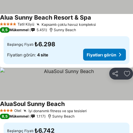
Alua Sunny Beach Resort & Spa
Fiyatları görün
Tatil Köyü
Kapsamlı çoklu havuz kompleksi
Fiyatları görün
5 Yıldız
8,5
Mükemmel
5.451
Sunny Beach
₺6.298
Başlangıç Fiyatı
Fiyatları görün:
4 site
Fiyatları görün
Paylaş
Fa
AluaSoul Sunny Beach
Fiyatları görün
Otel
İyi donanımlı fitness ve spa tesisleri
Fiyatları görün
4 Yıldız
8,5
Mükemmel
1.117
Sunny Beach
₺6.742
Başlangıç Fiyatı