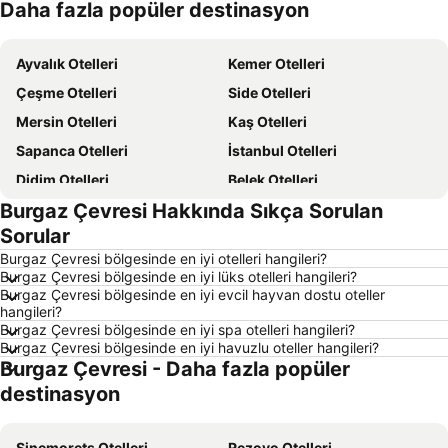
Daha fazla popüler destinasyon
Kıbrıs Otelleri
Türkiye Otelleri
Ayvalık Otelleri
Kemer Otelleri
Çeşme Otelleri
Side Otelleri
Mersin Otelleri
Kaş Otelleri
Sapanca Otelleri
İstanbul Otelleri
Didim Otelleri
Belek Otelleri
Burgaz Çevresi Hakkında Sıkça Sorulan
Alaçatı Otelleri
Datça Otelleri
Sorular
İzmir Otelleri
Ankara Otelleri
Burgaz Çevresi bölgesinde en iyi otelleri hangileri?
Bozcaada Otelleri
Çanakkale Otelleri
Burgaz Çevresi bölgesinde en iyi lüks otelleri hangileri?
Burgaz Çevresi bölgesinde en iyi evcil hayvan dostu oteller
Erdek Otelleri
Manavgat Otelleri
hangileri?
Ölüdeniz Otelleri
Kapadokya Otelleri
Burgaz Çevresi bölgesinde en iyi spa otelleri hangileri?
Burgaz Çevresi bölgesinde en iyi havuzlu oteller hangileri?
Ege Sahilleri Otelleri
Aydın Çevresi Otelleri
Burgaz Çevresi - Daha fazla popüler
İzmir Çevresi Otelleri
Mersin Çevresi Otelleri
destinasyon
Ege Bölgesi Otelleri
Akdeniz Bölgesi Otelleri
Samos Otelleri
Çanakkale Çevresi Otelleri
Sinemorets Otelleri
Rezovo Otelleri