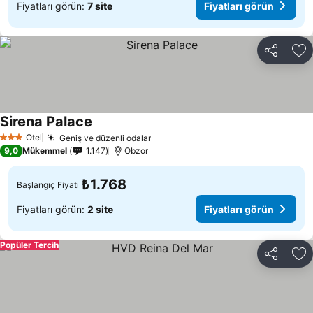
Fiyatları görün:
7 site
Fiyatları görün
Paylaş
Fa
Sirena Palace
Fiyatları görün
Otel
Geniş ve düzenli odalar
Fiyatları görün
3 Yıldız
9,0
Mükemmel
1.147
Obzor
₺1.768
Başlangıç Fiyatı
Fiyatları görün:
2 site
Fiyatları görün
Popüler Tercih
Paylaş
Fa