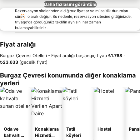
Daha fazlasını görüntüle
Rezervasyon sitelerinden aldığımız fiyatlar ve müsaitlik durumları
sürekli olarak değişir. Bu nedenle, rezervasyon sitesine gittiğinizde,
trivago'da gördüğünüz teklifin aynısını her zaman
bulamayabilirsiniz.
Fiyat aralığı
Burgaz Çevresi Otelleri -
Fiyat aralığı
başlangıç fiyatı
‎₺1.768
-
‎₺23.633
(gecelik fiyat)
Burgaz Çevresi konumunda diğer konaklama
yerleri
Oda ve
Konaklama
Tatil
Hostel
Pans
kahvaltı
Hizmeti
köyleri