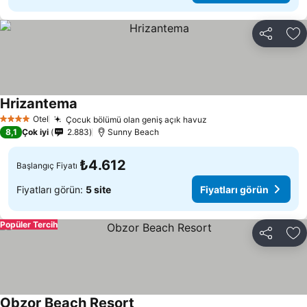
Paylaş
Fa
Hrizantema
Fiyatları görün
Otel
Çocuk bölümü olan geniş açık havuz
Fiyatları görün
4 Yıldız
8,1
Çok iyi
2.883
Sunny Beach
₺4.612
Başlangıç Fiyatı
Fiyatları görün:
5 site
Fiyatları görün
Popüler Tercih
Paylaş
Fa
Obzor Beach Resort