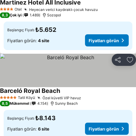
Martinez Hotel All Inclusive
Fiyatları görün
Otel
Heyecan verici kaydıraklı çocuk havuzu
Fiyatları görün
4 Yıldız
8,3
Çok iyi
1.489
Sozopol
₺5.652
Başlangıç Fiyatı
Fiyatları görün:
4 site
Fiyatları görün
Paylaş
Fa
Barceló Royal Beach
Fiyatları görün
Tatil Köyü
Özel küvetli VIP havuz
Fiyatları görün
5 Yıldız
8,5
Mükemmel
4.154
Sunny Beach
₺8.143
Başlangıç Fiyatı
Fiyatları görün:
6 site
Fiyatları görün