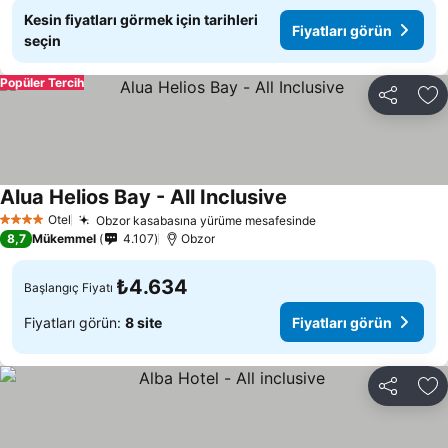
Kesin fiyatları görmek için tarihleri
Fiyatları görün
seçin
Popüler Tercih
Paylaş
Fa
Alua Helios Bay - All Inclusive
Fiyatları görün
Otel
Obzor kasabasına yürüme mesafesinde
Fiyatları görün
4 Yıldız
8,7
Mükemmel
4.107
Obzor
₺4.634
Başlangıç Fiyatı
Fiyatları görün:
8 site
Fiyatları görün
Paylaş
Fa