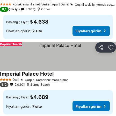
Fiyatları görün
Konaklama Hizmeti Verilen Apart Daire
Çeşitli tesis içi yemek seçenekleri
4 Yıldız
8,1
Çok iyi
3.307
Obzor
₺4.638
Başlangıç Fiyatı
Fiyatları görün:
2 site
Fiyatları görün
Popüler Tercih
Paylaş
Fa
Imperial Palace Hotel
Fiyatları görün
Otel
Çarpıcı Karadeniz manzaraları
Fiyatları görün
4 Yıldız
6,2
9.030
Sunny Beach
₺4.689
Başlangıç Fiyatı
Fiyatları görün:
7 site
Fiyatları görün