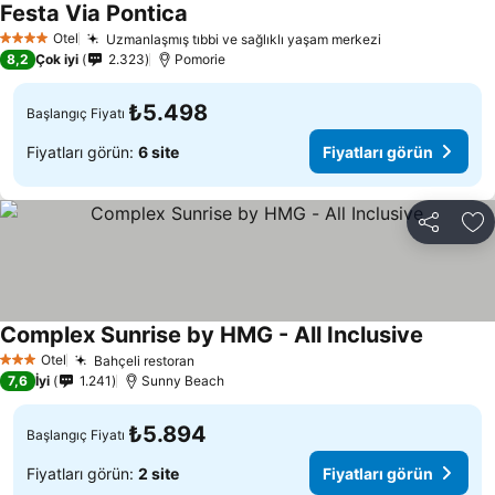
Festa Via Pontica
Fiyatları görün
Otel
Uzmanlaşmış tıbbi ve sağlıklı yaşam merkezi
Fiyatları görü
4 Yıldız
8,2
Çok iyi
2.323
Pomorie
₺5.498
Başlangıç Fiyatı
Fiyatları görün:
6 site
Fiyatları görün
Paylaş
Fa
Complex Sunrise by HMG - All Inclusive
Fiyatları
Otel
Bahçeli restoran
Fiyatları görün
3 Yıldız
7,6
İyi
1.241
Sunny Beach
₺5.894
Başlangıç Fiyatı
Fiyatları görün:
2 site
Fiyatları görün