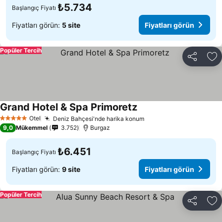
₺5.734
Başlangıç Fiyatı
Fiyatları görün:
5 site
Fiyatları görün
Popüler Tercih
Paylaş
Fa
Grand Hotel & Spa Primoretz
Fiyatları görün
Otel
Deniz Bahçesi'nde harika konum
Fiyatları görün
5 Yıldız
9,0
Mükemmel
3.752
Burgaz
₺6.451
Başlangıç Fiyatı
Fiyatları görün:
9 site
Fiyatları görün
Popüler Tercih
Paylaş
Fa