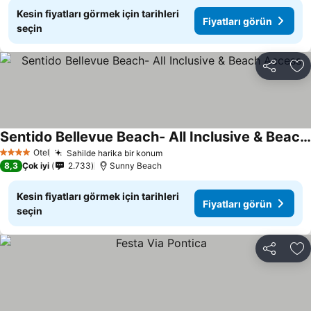
Kesin fiyatları görmek için tarihleri
Fiyatları görün
seçin
Paylaş
Fa
Sentido Bellevue Beach- All Inclusive & Beach Access
Fiyatları görün
Otel
Sahilde harika bir konum
Fiyatları görün
4 Yıldız
8,3
Çok iyi
2.733
Sunny Beach
Kesin fiyatları görmek için tarihleri
Fiyatları görün
seçin
Paylaş
Fa