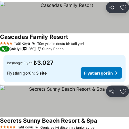
Paylaş
Fa
Cascadas Family Resort
Fiyatları görün
Tatil Köyü
Tüm yıl aile dostu bir tatil yeri
Fiyatları görün
4 Yıldız
8,2
Çok iyi
269
Sunny Beach
₺3.027
Başlangıç Fiyatı
Fiyatları görün:
3 site
Fiyatları görün
Paylaş
Fa
Secrets Sunny Beach Resort & Spa
Fiyatları görün
Tatil Köyü
Geniş ve iyi döşenmiş junior süitler
Fiyatları görün