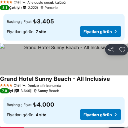
Otel
Aile dostu çocuk kulübü
Fiyatları görün
4 Yıldız
8,1
Çok iyi
2.222
Pomorie
₺3.405
Başlangıç Fiyatı
Fiyatları görün:
7 site
Fiyatları görün
Paylaş
Fa
Grand Hotel Sunny Beach - All Inclusive
Fiyatlar
Otel
Denize sıfır konumda
Fiyatları görün
4 Yıldız
7,9
İyi
3.646
Sunny Beach
₺4.000
Başlangıç Fiyatı
Fiyatları görün:
4 site
Fiyatları görün