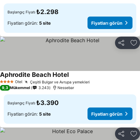
₺2.298
Başlangıç Fiyatı
Fiyatları görün:
5 site
Fiyatları görün
Paylaş
Fa
Aphrodite Beach Hotel
Fiyatları görün
Otel
Çeşitli Bulgar ve Avrupa yemekleri
Fiyatları görün
4 Yıldız
9,3
Mükemmel
3.243
Nessebar
₺3.390
Başlangıç Fiyatı
Fiyatları görün:
5 site
Fiyatları görün
Paylaş
Fa