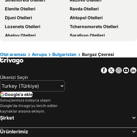
Sakız Adası Otelleri
Yunanistan Otelleri
Elenite Otelleri
Ravda Otelleri
İstanbul Çevresi Otelleri
Thassos Island Otelleri
Djuni Otelleri
Ahtopol Otelleri
Girne Otelleri
Mısır Otelleri
Lozenets Otelleri
Tchernomorets Otelleri
Maldivler Otelleri
Marmara Bölgesi Otelleri
Aheloy Otelleri
Sarafovo Otelleri
Afyonkarahisar Çevresi Otelleri
Chalkidiki Otelleri
Kosharitsa Otelleri
Karnobat Otelleri
Varvara Otelleri
Malko Tarnovo Otelleri
Otel araması
Avrupa
Bulgaristan
Burgaz Çevresi
Aitos Otelleri
Sungurlare Otelleri
Facebook
Twitter
Insta
Yo
Sredec Otelleri
Ülkenizi Seçin
Google'a ekle
Sonuçlarımıza kolayca ulaşın:
Google'da trivago'yu tercih edilen
kaynaklar arasına ekleyin.
Şirket
Ürünlerimiz