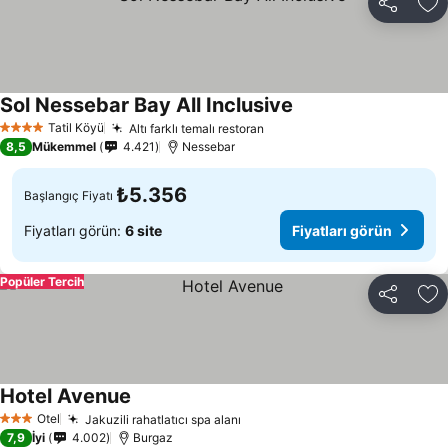
Paylaş
Fa
Sol Nessebar Bay All Inclusive
Fiyatları görün
Tatil Köyü
Altı farklı temalı restoran
Fiyatları görün
4 Yıldız
8,5
Mükemmel
4.421
Nessebar
₺5.356
Başlangıç Fiyatı
Fiyatları görün:
6 site
Fiyatları görün
Popüler Tercih
Paylaş
Fa
Hotel Avenue
Fiyatları görün
Otel
Jakuzili rahatlatıcı spa alanı
Fiyatları görün
3 Yıldız
7,9
İyi
4.002
Burgaz