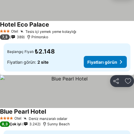
Hotel Eco Palace
Fiyatları görün
Otel
Tesis içi yemek yeme kolaylığı
Fiyatları görün
3 Yıldız
7,3
389
Primorsko
₺2.148
Başlangıç Fiyatı
Fiyatları görün:
2 site
Fiyatları görün
Paylaş
Fa
Blue Pearl Hotel
Fiyatları görün
Otel
Deniz manzaralı odalar
Fiyatları görün
4 Yıldız
8,3
Çok iyi
3.242
Sunny Beach