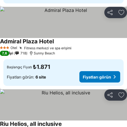
Paylaş
Fa
Admiral Plaza Hotel
Fiyatları görün
Otel
Fitness merkezi ve spa erişimi
Fiyatları görün
3 Yıldız
7,6
İyi
718
Sunny Beach
₺1.871
Başlangıç Fiyatı
Fiyatları görün:
6 site
Fiyatları görün
Paylaş
Fa
Riu Helios, all inclusive