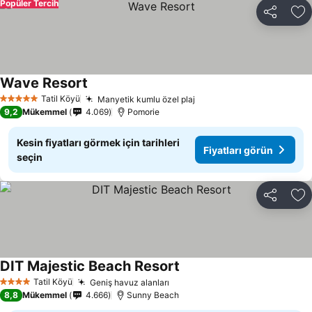
Popüler Tercih
Paylaş
Fa
Wave Resort
Fiyatları görün
Tatil Köyü
Manyetik kumlu özel plaj
Fiyatları görün
5 Yıldız
9,2
Mükemmel
4.069
Pomorie
Kesin fiyatları görmek için tarihleri
Fiyatları görün
seçin
Paylaş
Fa
DIT Majestic Beach Resort
Fiyatları görün
Tatil Köyü
Geniş havuz alanları
Fiyatları görün
4 Yıldız
8,8
Mükemmel
4.666
Sunny Beach