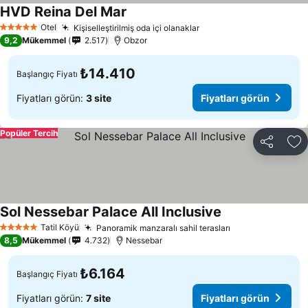
HVD Reina Del Mar
Fiyatları görün
Otel
Kişiselleştirilmiş oda içi olanaklar
Fiyatları görün
5 Yıldız
9,2
Mükemmel
2.517
Obzor
₺14.410
Başlangıç Fiyatı
Fiyatları görün:
3 site
Fiyatları görün
Popüler Tercih
Paylaş
Fa
Sol Nessebar Palace All Inclusive
Fiyatları görün
Tatil Köyü
Panoramik manzaralı sahil terasları
Fiyatları görün
5 Yıldız
8,5
Mükemmel
4.732
Nessebar
₺6.164
Başlangıç Fiyatı
Fiyatları görün:
7 site
Fiyatları görün