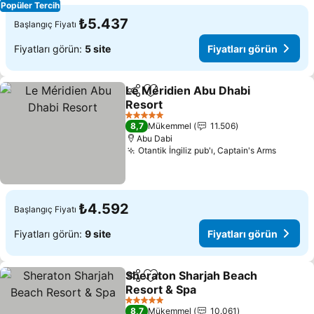
Popüler Tercih
₺5.437
Başlangıç Fiyatı
Fiyatları görün:
5 site
Fiyatları görün
Le Méridien Abu Dhabi
Paylaş
Favorilerime ekle
Resort
5 Yıldız
8,7
Mükemmel
11.506
Abu Dabi
Otantik İngiliz pub'ı, Captain's Arms
₺4.592
Başlangıç Fiyatı
Fiyatları görün:
9 site
Fiyatları görün
Sheraton Sharjah Beach
Paylaş
Favorilerime ekle
Resort & Spa
5 Yıldız
8,7
Mükemmel
10.061