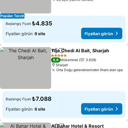
Popüler Tercih
₺4.835
Başlangıç Fiyatı
Fiyatları görün:
6 site
Fiyatları görün
The Chedi Al Bait, Sharjah
Paylaş
Favorilerime ekle
5 Yıldız
9,6
Mükemmel
3.638
Sharjah
Orta Doğu geleneklerinden ilham alan spa
₺7.088
Başlangıç Fiyatı
Fiyatları görün:
6 site
Fiyatları görün
Al Bahar Hotel & Resort