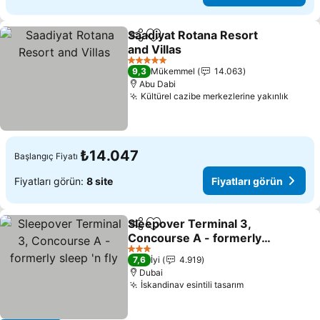
Saadiyat Rotana Resort
Paylaş
Favorilerime ekle
and Villas
5 Yıldız
9,3
Mükemmel
14.063
Abu Dabi
Kültürel cazibe merkezlerine yakınlık
₺14.047
Başlangıç Fiyatı
Fiyatları görün:
8 site
Fiyatları görün
Sleepover Terminal 3,
Paylaş
Favorilerime ekle
Concourse A - formerly
sleep 'n fly
3 Yıldız
7,6
İyi
4.919
Dubai
İskandinav esintili tasarım