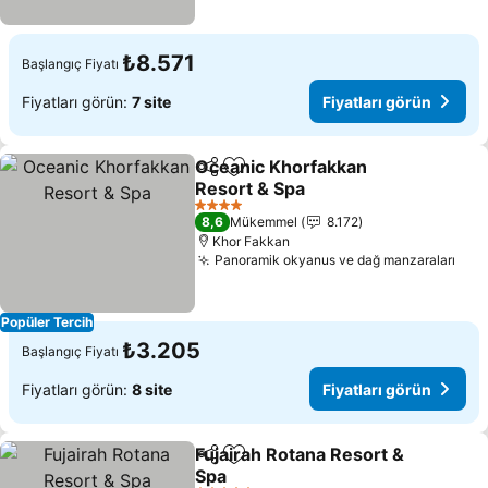
₺8.571
Başlangıç Fiyatı
Fiyatları görün:
7 site
Fiyatları görün
Oceanic Khorfakkan
Paylaş
Favorilerime ekle
Resort & Spa
4 Yıldız
8,6
Mükemmel
8.172
Khor Fakkan
Panoramik okyanus ve dağ manzaraları
Popüler Tercih
₺3.205
Başlangıç Fiyatı
Fiyatları görün:
8 site
Fiyatları görün
Fujairah Rotana Resort &
Paylaş
Favorilerime ekle
Spa