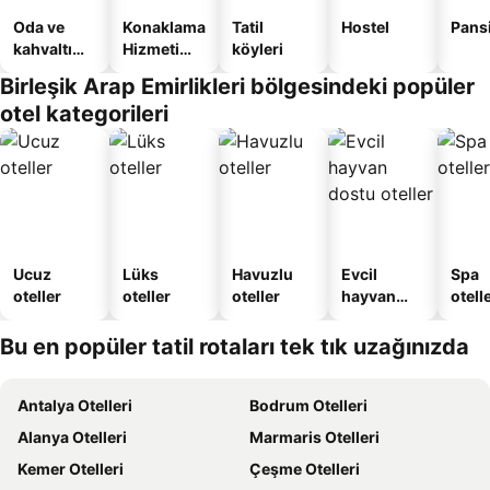
Oda ve
Konaklama
Tatil
Hostel
Pans
kahvaltı
Hizmeti
köyleri
sunan
Verilen
Birleşik Arap Emirlikleri bölgesindeki popüler
oteller
Apart
otel kategorileri
Daire
Ucuz
Lüks
Havuzlu
Evcil
Spa
oteller
oteller
oteller
hayvan
otelle
dostu
oteller
Bu en popüler tatil rotaları tek tık uzağınızda
Antalya Otelleri
Bodrum Otelleri
Alanya Otelleri
Marmaris Otelleri
Kemer Otelleri
Çeşme Otelleri