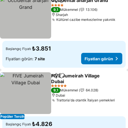
Occidental Sharjah Grand
Paylaş
Favorilerime ekle
4 Yıldız
9,1
Mükemmel
13.106
Sharjah
Kültürel cazibe merkezlerine yakınlık
₺3.851
Başlangıç Fiyatı
Fiyatları görün:
7 site
Fiyatları görün
FIVE Jumeirah Village
Paylaş
Favorilerime ekle
Dubai
5 Yıldız
9,1
Mükemmel
64.028
Dubai
Trattoria'da otantik İtalyan yemekleri
Popüler Tercih
₺4.826
Başlangıç Fiyatı