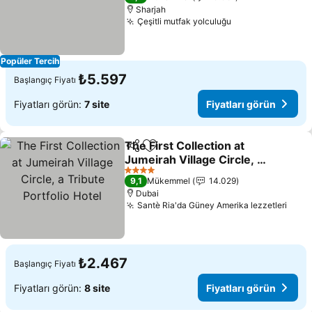
Sharjah
Çeşitli mutfak yolculuğu
Popüler Tercih
₺5.597
Başlangıç Fiyatı
Fiyatları görün:
7 site
Fiyatları görün
The First Collection at
Paylaş
Favorilerime ekle
Jumeirah Village Circle, a
Tribute Portfolio Hotel
4 Yıldız
9,1
Mükemmel
14.029
Dubai
Santè Ria'da Güney Amerika lezzetleri
₺2.467
Başlangıç Fiyatı
Fiyatları görün:
8 site
Fiyatları görün