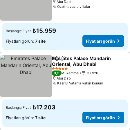
Abu Dabi
Özel havuzlu villalar
₺15.959
Başlangıç Fiyatı
Fiyatları görün:
7 site
Fiyatları görün
Emirates Palace Mandarin
Paylaş
Favorilerime ekle
Oriental, Abu Dhabi
5 Yıldız
9,5
Mükemmel
37.920
Abu Dabi
Kasr El Vatan'a yakın konum
₺17.203
Başlangıç Fiyatı
Fiyatları görün:
7 site
Fiyatları görün