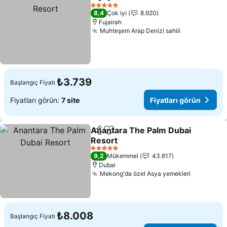
Paylaş
Favorilerime ekle
5 Yıldız
8,4
Çok iyi
8.920
Fujairah
Muhteşem Arap Denizi sahili
₺3.739
Başlangıç Fiyatı
Fiyatları görün:
7 site
Fiyatları görün
Anantara The Palm Dubai
Paylaş
Favorilerime ekle
Resort
5 Yıldız
9,2
Mükemmel
43.617
Dubai
Mekong'da özel Asya yemekleri
₺8.008
Başlangıç Fiyatı