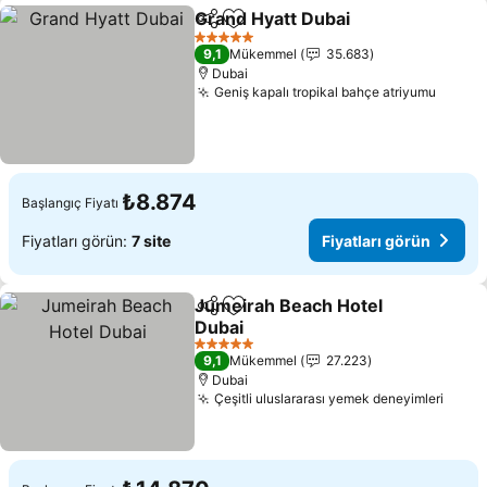
Grand Hyatt Dubai
Paylaş
Favorilerime ekle
5 Yıldız
9,1
Mükemmel
35.683
Dubai
Geniş kapalı tropikal bahçe atriyumu
₺8.874
Başlangıç Fiyatı
Fiyatları görün:
7 site
Fiyatları görün
Jumeirah Beach Hotel
Paylaş
Favorilerime ekle
Dubai
5 Yıldız
9,1
Mükemmel
27.223
Dubai
Çeşitli uluslararası yemek deneyimleri