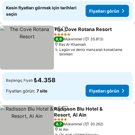
Kesin fiyatları görmek için tarihleri
Fiyatları görün
seçin
The Cove Rotana Resort
Paylaş
Favorilerime ekle
5 Yıldız
8,9
Mükemmel
35.813
Ras Al-Khaimah
Lagün ve deniz manzaralı konaklama
birimleri
₺4.358
Başlangıç Fiyatı
Fiyatları görün:
7 site
Fiyatları görün
Radisson Blu Hotel &
Paylaş
Favorilerime ekle
Resort, Al Ain
4 Yıldız
8,7
Mükemmel
20.262
Al Ain
Üç açık yüzme havuzu