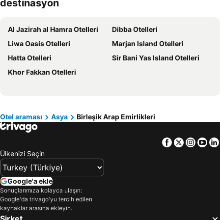
destinasyon
Ege Bölgesi Otelleri
Akdeniz Bölgesi Otelleri
Çanakkale Çevresi Otelleri
Samos Otelleri
Al Jazirah al Hamra Otelleri
Dibba Otelleri
Yunanistan Otelleri
Sakız Adası Otelleri
Liwa Oasis Otelleri
Marjan Island Otelleri
Thassos Island Otelleri
Mısır Otelleri
Hatta Otelleri
Sir Bani Yas Island Otelleri
İstanbul Çevresi Otelleri
Girne Otelleri
Khor Fakkan Otelleri
Maldivler Otelleri
Trabzon Çevresi Otelleri
Afyonkarahisar Çevresi Otelleri
Sakarya Çevresi Otelleri
Otel araması
Asya
Birleşik Arap Emirlikleri
Facebook
Twitter
Insta
Yo
Ülkenizi Seçin
Google'a ekle
Sonuçlarımıza kolayca ulaşın:
Google'da trivago'yu tercih edilen
kaynaklar arasına ekleyin.
Şirket