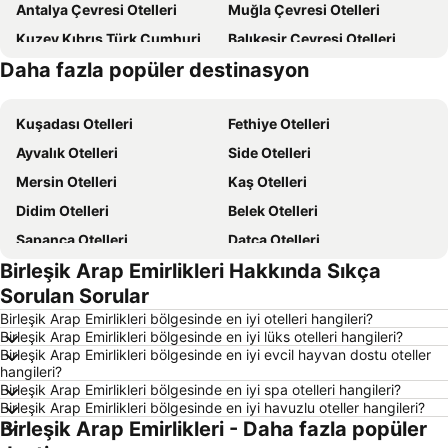
Antalya Çevresi Otelleri
Muğla Çevresi Otelleri
Kuzey Kıbrıs Türk Cumhuriyeti Otelleri
Balıkesir Çevresi Otelleri
Daha fazla popüler destinasyon
Kıbrıs Otelleri
Ege Sahilleri Otelleri
Kuşadası Otelleri
Fethiye Otelleri
Ayvalık Otelleri
Side Otelleri
Mersin Otelleri
Kaş Otelleri
Didim Otelleri
Belek Otelleri
Sapanca Otelleri
Datça Otelleri
Birleşik Arap Emirlikleri Hakkında Sıkça
İstanbul Otelleri
Alaçatı Otelleri
Sorulan Sorular
İzmir Otelleri
Ankara Otelleri
Birleşik Arap Emirlikleri bölgesinde en iyi otelleri hangileri?
Bozcaada Otelleri
Manavgat Otelleri
Birleşik Arap Emirlikleri bölgesinde en iyi lüks otelleri hangileri?
Birleşik Arap Emirlikleri bölgesinde en iyi evcil hayvan dostu oteller
Çanakkale Otelleri
Ölüdeniz Otelleri
hangileri?
Erdek Otelleri
Türkiye Otelleri
Birleşik Arap Emirlikleri bölgesinde en iyi spa otelleri hangileri?
Birleşik Arap Emirlikleri bölgesinde en iyi havuzlu oteller hangileri?
Aydın Çevresi Otelleri
Kapadokya Otelleri
Birleşik Arap Emirlikleri - Daha fazla popüler
İzmir Çevresi Otelleri
Mersin Çevresi Otelleri