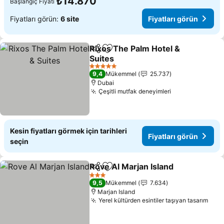
₺14.870
Başlangıç Fiyatı
Fiyatları görün:
6 site
Fiyatları görün
Rixos The Palm Hotel &
Paylaş
Favorilerime ekle
Suites
5 Yıldız
9,4
Mükemmel
25.737
Dubai
Çeşitli mutfak deneyimleri
Kesin fiyatları görmek için tarihleri
Fiyatları görün
seçin
Rove Al Marjan Island
Paylaş
Favorilerime ekle
3 Yıldız
9,5
Mükemmel
7.634
Marjan Island
Yerel kültürden esintiler taşıyan tasarım