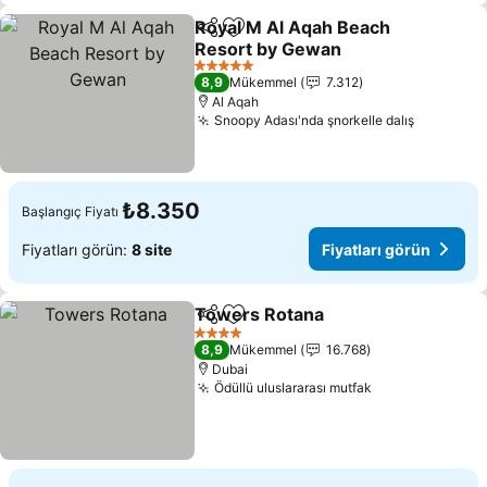
Royal M Al Aqah Beach
Paylaş
Favorilerime ekle
Resort by Gewan
5 Yıldız
8,9
Mükemmel
7.312
Al Aqah
Snoopy Adası'nda şnorkelle dalış
₺8.350
Başlangıç Fiyatı
Fiyatları görün:
8 site
Fiyatları görün
Towers Rotana
Paylaş
Favorilerime ekle
4 Yıldız
8,9
Mükemmel
16.768
Dubai
Ödüllü uluslararası mutfak