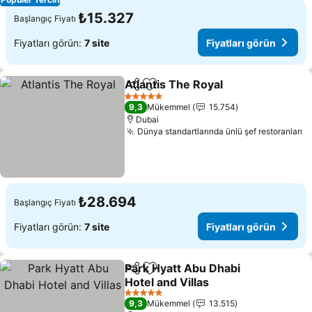
₺15.327
Başlangıç Fiyatı
Fiyatları görün:
7 site
Fiyatları görün
Atlantis The Royal
Paylaş
Favorilerime ekle
5 Yıldız
9,3
Mükemmel
15.754
Dubai
Dünya standartlarında ünlü şef restoranları
₺28.694
Başlangıç Fiyatı
Fiyatları görün:
7 site
Fiyatları görün
Park Hyatt Abu Dhabi
Paylaş
Favorilerime ekle
Hotel and Villas
5 Yıldız
9,3
Mükemmel
13.515