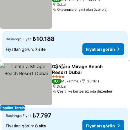
Dubai
Okyanusa erişimi olan özel plaj
₺10.188
Başlangıç Fiyatı
Fiyatları görün:
7 site
Fiyatları görün
Centara Mirage Beach
Paylaş
Favorilerime ekle
Resort Dubai
4 Yıldız
9,0
Mükemmel
30.161
Dubai
Çeşitli ve benzersiz oda düzenleri
Popüler Tercih
₺7.797
Başlangıç Fiyatı
Fiyatları görün:
8 site
Fiyatları görün