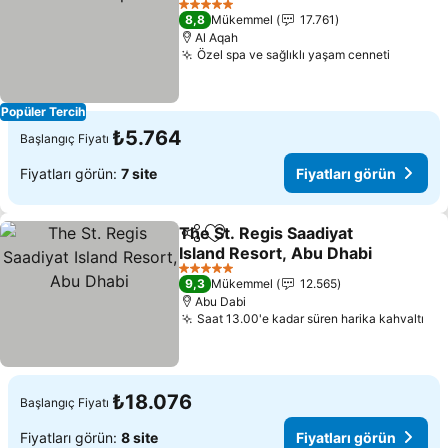
5 Yıldız
8,8
Mükemmel
17.761
Al Aqah
Özel spa ve sağlıklı yaşam cenneti
Popüler Tercih
₺5.764
Başlangıç Fiyatı
Fiyatları görün:
7 site
Fiyatları görün
The St. Regis Saadiyat
Paylaş
Favorilerime ekle
Island Resort, Abu Dhabi
5 Yıldız
9,3
Mükemmel
12.565
Abu Dabi
Saat 13.00'e kadar süren harika kahvaltı
₺18.076
Başlangıç Fiyatı
Fiyatları görün:
8 site
Fiyatları görün