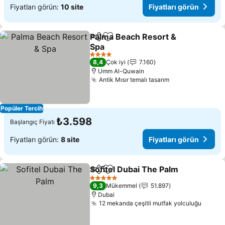
Fiyatları görün:
10 site
Fiyatları görün
Palma Beach Resort &
Paylaş
Favorilerime ekle
Spa
4 Yıldız
8,4
Çok iyi
7.160
Umm Al-Quwain
Antik Mısır temalı tasarım
Popüler Tercih
₺3.598
Başlangıç Fiyatı
Fiyatları görün:
8 site
Fiyatları görün
Sofitel Dubai The Palm
Paylaş
Favorilerime ekle
5 Yıldız
9,3
Mükemmel
51.897
Dubai
12 mekanda çeşitli mutfak yolculuğu