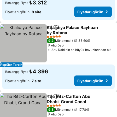
₺3.312
Başlangıç Fiyatı
Fiyatları görün:
8 site
Fiyatları görün
Khalidiya Palace Rayhaan
Paylaş
Favorilerime ekle
by Rotana
5 Yıldız
9,2
Mükemmel
33.609
Abu Dabi
Abu Dabi'nin en büyük havuzlarından biri
Popüler Tercih
₺4.396
Başlangıç Fiyatı
Fiyatları görün:
7 site
Fiyatları görün
The Ritz-Carlton Abu
Paylaş
Favorilerime ekle
Dhabi, Grand Canal
5 Yıldız
9,3
Mükemmel
17.784
Abu Dabi