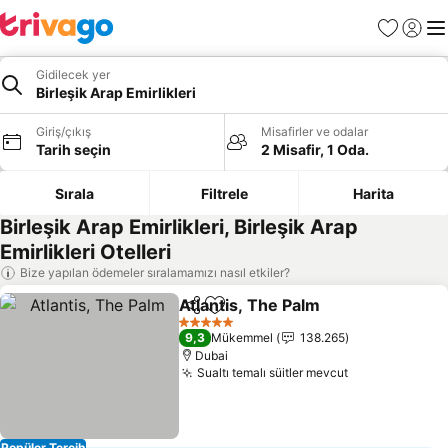
Favoriler
Giriş y
Me
Gidilecek yer
Birleşik Arap Emirlikleri
Giriş/çıkış
Misafirler ve odalar
Tarih seçin
2 Misafir, 1 Oda.
Sırala
Filtrele
Harita
Birleşik Arap Emirlikleri, Birleşik Arap
Emirlikleri Otelleri
Bize yapılan ödemeler sıralamamızı nasıl etkiler?
Atlantis, The Palm
Paylaş
Favorilerime ekle
5 Yıldız
9,3
Mükemmel
138.265
Dubai
Sualtı temalı süitler mevcut
Popüler Tercih