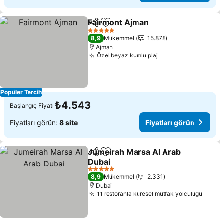
Fairmont Ajman
Paylaş
Favorilerime ekle
5 Yıldız
8,9
Mükemmel
15.878
Ajman
Özel beyaz kumlu plaj
Popüler Tercih
₺4.543
Başlangıç Fiyatı
Fiyatları görün:
8 site
Fiyatları görün
Jumeirah Marsa Al Arab
Paylaş
Favorilerime ekle
Dubai
5 Yıldız
8,9
Mükemmel
2.331
Dubai
11 restoranla küresel mutfak yolculuğu