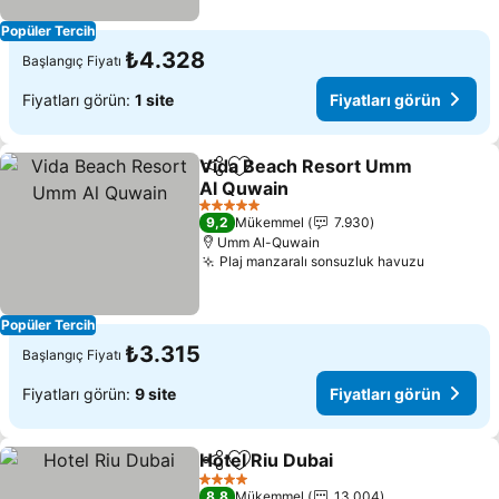
Popüler Tercih
₺4.328
Başlangıç Fiyatı
Fiyatları görün:
1 site
Fiyatları görün
Vida Beach Resort Umm
Paylaş
Favorilerime ekle
Al Quwain
5 Yıldız
9,2
Mükemmel
7.930
Umm Al-Quwain
Plaj manzaralı sonsuzluk havuzu
Popüler Tercih
₺3.315
Başlangıç Fiyatı
Fiyatları görün:
9 site
Fiyatları görün
Hotel Riu Dubai
Paylaş
Favorilerime ekle
4 Yıldız
8,8
Mükemmel
13.004