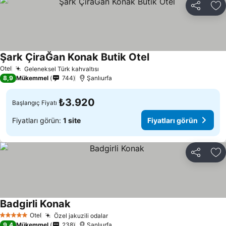
Paylaş
Fa
Şark ÇiraĞan Konak Butik Otel
Fiyatları görün
Otel
Geleneksel Türk kahvaltısı
Fiyatları görün
8,9
Mükemmel
744
Şanlıurfa
₺3.920
Başlangıç Fiyatı
Fiyatları görün:
1 site
Fiyatları görün
Paylaş
Fa
Badgirli Konak
Fiyatları görün
Otel
Özel jakuzili odalar
Fiyatları görün
5 Yıldız
9,4
Mükemmel
238
Şanlıurfa