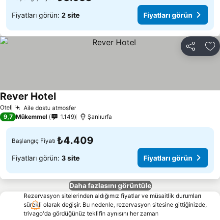
Fiyatları görün:
2 site
Fiyatları görün
Paylaş
Fa
Rever Hotel
Fiyatları görün
Otel
Aile dostu atmosfer
Fiyatları görün
9,7
Mükemmel
1.149
Şanlıurfa
₺4.409
Başlangıç Fiyatı
Fiyatları görün:
3 site
Fiyatları görün
Daha fazlasını görüntüle
Rezervasyon sitelerinden aldığımız fiyatlar ve müsaitlik durumları
sürekli olarak değişir. Bu nedenle, rezervasyon sitesine gittiğinizde,
trivago'da gördüğünüz teklifin aynısını her zaman