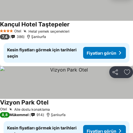
Kançul Hotel Taştepeler
Fiyatları görün
Otel
Helal yemek seçenekleri
Fiyatları görün
4 Yıldız
7,4
386
Şanlıurfa
Kesin fiyatları görmek için tarihleri
Fiyatları görün
seçin
Paylaş
Fa
Vizyon Park Otel
Fiyatları görün
Otel
Aile dostu konaklama
Fiyatları görün
8,8
Mükemmel
914
Şanlıurfa
Kesin fiyatları görmek için tarihleri
Fiyatları görün