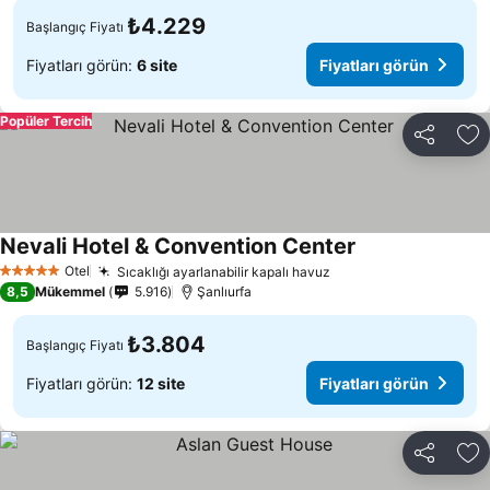
₺4.229
Başlangıç Fiyatı
Fiyatları görün:
6 site
Fiyatları görün
Popüler Tercih
Paylaş
Fa
Nevali Hotel & Convention Center
Fiyatları görün
Otel
Sıcaklığı ayarlanabilir kapalı havuz
Fiyatları görün
5 Yıldız
8,5
Mükemmel
5.916
Şanlıurfa
₺3.804
Başlangıç Fiyatı
Fiyatları görün:
12 site
Fiyatları görün
Paylaş
Fa