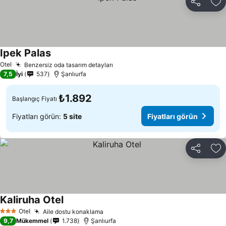
Paylaş
Fa
Ipek Palas
Fiyatları görün
Otel
Benzersiz oda tasarım detayları
Fiyatları görün
7,5
İyi
537
Şanlıurfa
₺1.892
Başlangıç Fiyatı
Fiyatları görün:
5 site
Fiyatları görün
Paylaş
Fa
Kaliruha Otel
Fiyatları görün
Otel
Aile dostu konaklama
Fiyatları görün
3 Yıldız
9,7
Mükemmel
1.738
Şanlıurfa