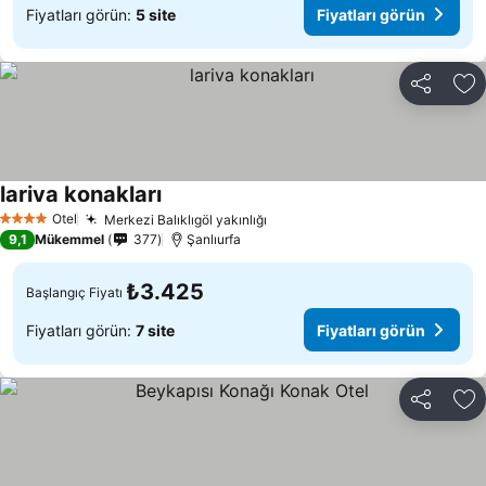
Fiyatları görün:
5 site
Fiyatları görün
Paylaş
Fa
lariva konakları
Fiyatları görün
Otel
Merkezi Balıklıgöl yakınlığı
Fiyatları görün
4 Yıldız
9,1
Mükemmel
377
Şanlıurfa
₺3.425
Başlangıç Fiyatı
Fiyatları görün:
7 site
Fiyatları görün
Paylaş
Fa