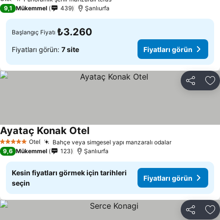
Fiyatları görün
9,1
Mükemmel
439
Şanlıurfa
₺3.260
Başlangıç Fiyatı
Fiyatları görün:
7 site
Fiyatları görün
Paylaş
Fa
Ayataç Konak Otel
Fiyatları görün
Otel
Bahçe veya simgesel yapı manzaralı odalar
Fiyatları gör
5 Yıldız
9,6
Mükemmel
123
Şanlıurfa
Kesin fiyatları görmek için tarihleri
Fiyatları görün
seçin
Paylaş
Fa