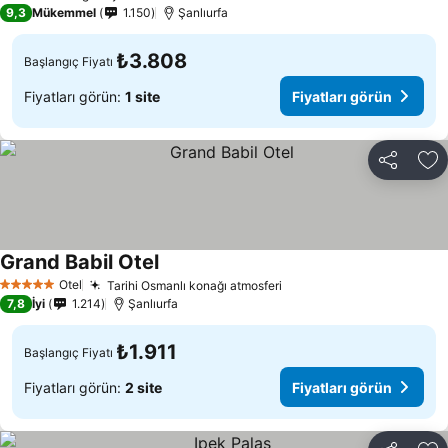
9,3
Mükemmel
1.150
Şanlıurfa
₺3.808
Başlangıç Fiyatı
Fiyatları görün:
1 site
Fiyatları görün
Paylaş
Fa
Grand Babil Otel
Fiyatları görün
Otel
Tarihi Osmanlı konağı atmosferi
Fiyatları görün
5 Yıldız
7,8
İyi
1.214
Şanlıurfa
₺1.911
Başlangıç Fiyatı
Fiyatları görün:
2 site
Fiyatları görün