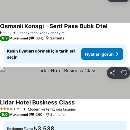
Osmanli Konagi - Serif Pasa Butik Otel
Fiyatları 
Hostel
Otantik tarihi konak deneyimi
Fiyatları görün
8,7
Mükemmel
684
Şanlıurfa
Kesin fiyatları görmek için tarihleri
Fiyatları görün
seçin
Paylaş
Fa
Lidar Hotel Business Class
Fiyatları görün
Otel
Modern ve temiz oda tasarımı
Fiyatları görün
4 Yıldız
9,0
Mükemmel
360
Şanlıurfa
₺3.538
Başlangıç Fiyatı