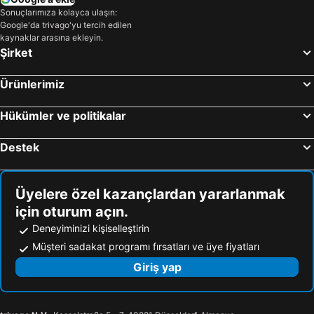
Sonuçlarımıza kolayca ulaşın:
Maldivler Otelleri
Trabzon Çevresi Otelleri
Google'da trivago'yu tercih edilen
Afyonkarahisar Çevresi Otelleri
Sakarya Çevresi Otelleri
kaynaklar arasına ekleyin.
Şirket
Ürünlerimiz
Hükümler ve politikalar
Destek
Üyelere özel kazançlardan yararlanmak
için oturum açın.
Deneyiminizi kişiselleştirin
Müşteri sadakat programı fırsatları ve üye fiyatları
Giriş yap