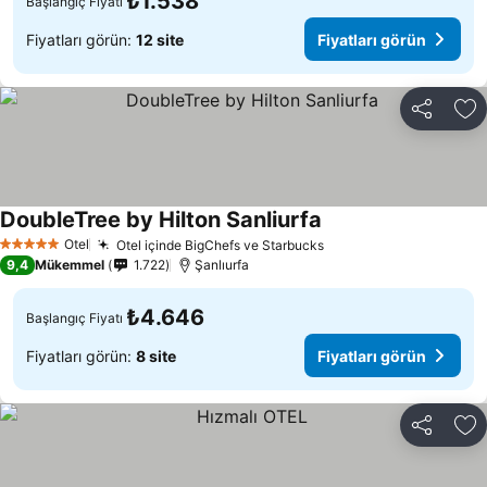
₺1.538
Başlangıç Fiyatı
Fiyatları görün:
12 site
Fiyatları görün
Paylaş
Fa
DoubleTree by Hilton Sanliurfa
Fiyatları görün
Otel
Otel içinde BigChefs ve Starbucks
Fiyatları görün
5 Yıldız
9,4
Mükemmel
1.722
Şanlıurfa
₺4.646
Başlangıç Fiyatı
Fiyatları görün:
8 site
Fiyatları görün
Paylaş
Fa