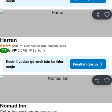
seçin
Paylaş
Fa
Harran
Fiyatları görün
Otel
Geleneksel Türk hamamı spası
Fiyatları görün
4 Yıldız
7,7
İyi
2.076
Şanlıurfa
Kesin fiyatları görmek için tarihleri
Fiyatları görün
seçin
Paylaş
Fa
Nomad Inn
Fiyatları görün
Otel
Panoramik şehir manzaralı teras