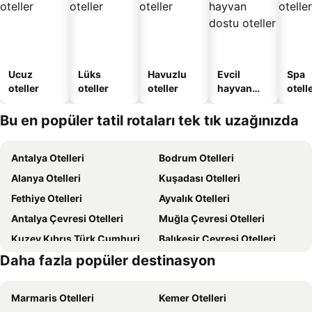
Ucuz
Lüks
Havuzlu
Evcil
Spa
oteller
oteller
oteller
hayvan
otelle
dostu
oteller
Bu en popüler tatil rotaları tek tık uzağınızda
Antalya Otelleri
Bodrum Otelleri
Alanya Otelleri
Kuşadası Otelleri
Fethiye Otelleri
Ayvalık Otelleri
Antalya Çevresi Otelleri
Muğla Çevresi Otelleri
Kuzey Kıbrıs Türk Cumhuriyeti Otelleri
Balıkesir Çevresi Otelleri
Daha fazla popüler destinasyon
Türkiye Otelleri
Ege Sahilleri Otelleri
Marmaris Otelleri
Kemer Otelleri