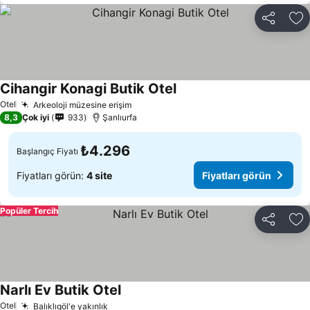
Paylaş
Fa
Cihangir Konagi Butik Otel
Fiyatları görün
Otel
Arkeoloji müzesine erişim
Fiyatları görün
8,3
Çok iyi
933
Şanlıurfa
₺4.296
Başlangıç Fiyatı
Fiyatları görün:
4 site
Fiyatları görün
Popüler Tercih
Paylaş
Fa
Narlı Ev Butik Otel
Fiyatları görün
Otel
Balıklıgöl'e yakınlık
Fiyatları görün