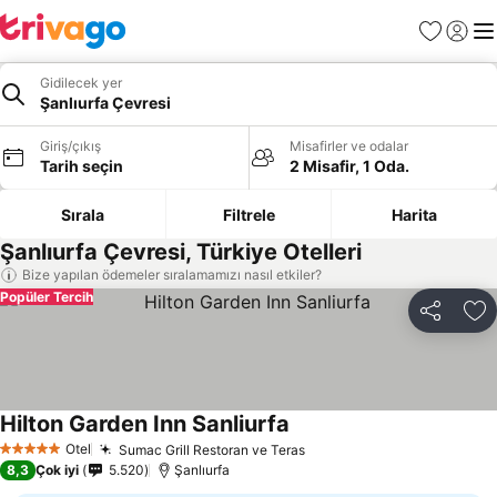
Favoriler
Giriş y
Me
Gidilecek yer
Şanlıurfa Çevresi
Giriş/çıkış
Misafirler ve odalar
Tarih seçin
2 Misafir, 1 Oda.
Sırala
Filtrele
Harita
Şanlıurfa Çevresi, Türkiye Otelleri
Bize yapılan ödemeler sıralamamızı nasıl etkiler?
Popüler Tercih
Paylaş
Fa
Hilton Garden Inn Sanliurfa
Fiyatları görün
Otel
Sumac Grill Restoran ve Teras
Fiyatları görün
5 Yıldız
8,3
Çok iyi
5.520
Şanlıurfa