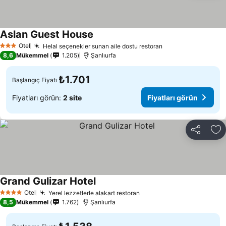
Aslan Guest House
Fiyatları görün
Otel
Helal seçenekler sunan aile dostu restoran
Fiyatları görün
3 Yıldız
8,6
Mükemmel
1.205
Şanlıurfa
₺1.701
Başlangıç Fiyatı
Fiyatları görün:
2 site
Fiyatları görün
Paylaş
Fa
Grand Gulizar Hotel
Fiyatları görün
Otel
Yerel lezzetlerle alakart restoran
Fiyatları görün
4 Yıldız
8,5
Mükemmel
1.762
Şanlıurfa