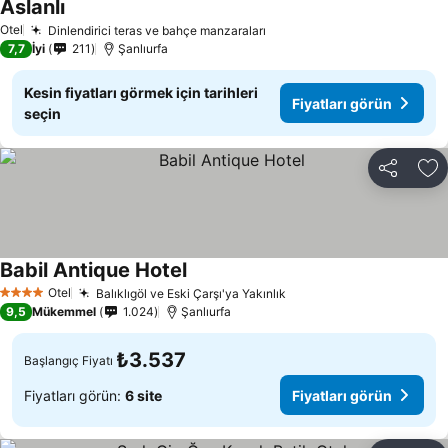
Aslanlı
Fiyatları görün
Otel
Dinlendirici teras ve bahçe manzaraları
Fiyatları görün
7,7
İyi
211
Şanlıurfa
Kesin fiyatları görmek için tarihleri
Fiyatları görün
seçin
Paylaş
Fa
Babil Antique Hotel
Fiyatları görün
Otel
Balıklıgöl ve Eski Çarşı'ya Yakınlık
Fiyatları görün
4 Yıldız
9,5
Mükemmel
1.024
Şanlıurfa
₺3.537
Başlangıç Fiyatı
Fiyatları görün:
6 site
Fiyatları görün