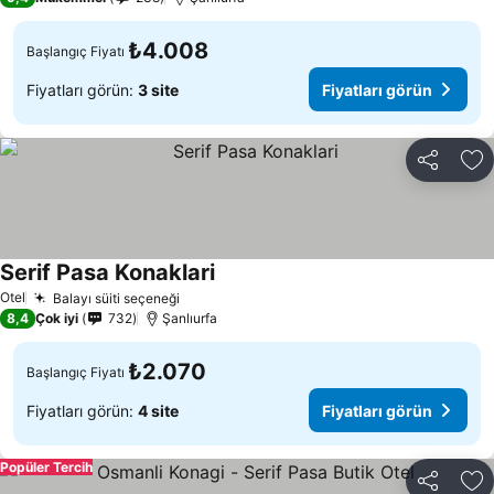
₺4.008
Başlangıç Fiyatı
Fiyatları görün:
3 site
Fiyatları görün
Paylaş
Fa
Serif Pasa Konaklari
Fiyatları görün
Otel
Balayı süiti seçeneği
Fiyatları görün
8,4
Çok iyi
732
Şanlıurfa
₺2.070
Başlangıç Fiyatı
Fiyatları görün:
4 site
Fiyatları görün
Popüler Tercih
Paylaş
Fa