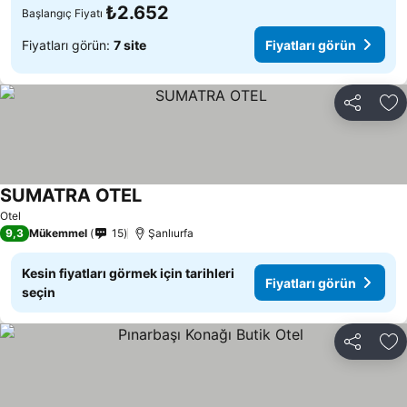
₺2.652
Başlangıç Fiyatı
Fiyatları görün:
7 site
Fiyatları görün
Paylaş
Fa
SUMATRA OTEL
Fiyatları görün
Otel
9,3
Mükemmel
15
Şanlıurfa
Kesin fiyatları görmek için tarihleri
Fiyatları görün
seçin
Paylaş
Fa