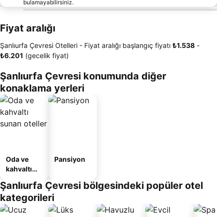
bulamayabilirsiniz.
Fiyat aralığı
Şanlıurfa Çevresi Otelleri -
Fiyat aralığı
başlangıç fiyatı
‎₺1.538
-
‎₺6.201
(gecelik fiyat)
Şanlıurfa Çevresi konumunda diğer
konaklama yerleri
Oda ve
Pansiyon
kahvaltı
sunan
Şanlıurfa Çevresi bölgesindeki popüler otel
oteller
kategorileri