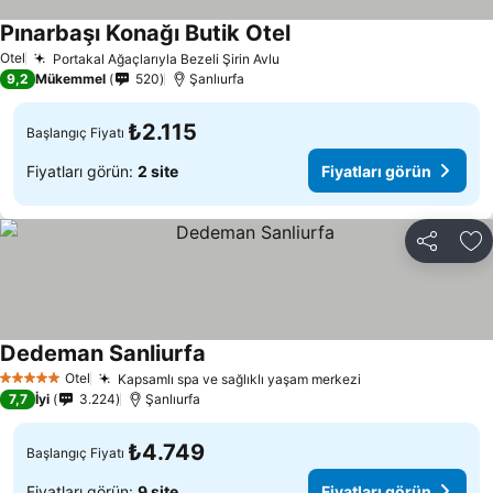
Pınarbaşı Konağı Butik Otel
Fiyatları görün
Otel
Portakal Ağaçlarıyla Bezeli Şirin Avlu
Fiyatları görün
9,2
Mükemmel
520
Şanlıurfa
₺2.115
Başlangıç Fiyatı
Fiyatları görün:
2 site
Fiyatları görün
Paylaş
Fa
Dedeman Sanliurfa
Fiyatları görün
Otel
Kapsamlı spa ve sağlıklı yaşam merkezi
Fiyatları görün
5 Yıldız
7,7
İyi
3.224
Şanlıurfa
₺4.749
Başlangıç Fiyatı
Fiyatları görün:
9 site
Fiyatları görün