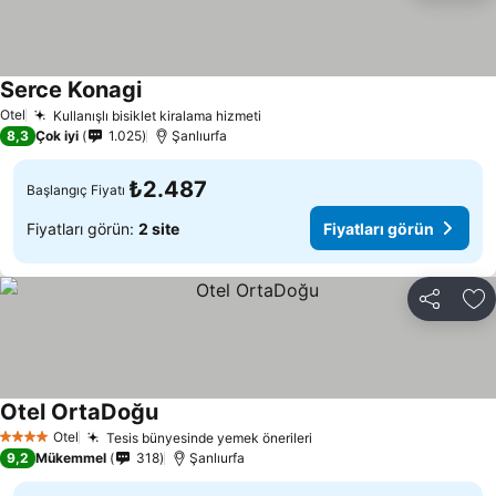
Serce Konagi
Fiyatları görün
Otel
Kullanışlı bisiklet kiralama hizmeti
Fiyatları görün
8,3
Çok iyi
1.025
Şanlıurfa
₺2.487
Başlangıç Fiyatı
Fiyatları görün:
2 site
Fiyatları görün
Paylaş
Fa
Otel OrtaDoğu
Fiyatları görün
Otel
Tesis bünyesinde yemek önerileri
Fiyatları görün
4 Yıldız
9,2
Mükemmel
318
Şanlıurfa