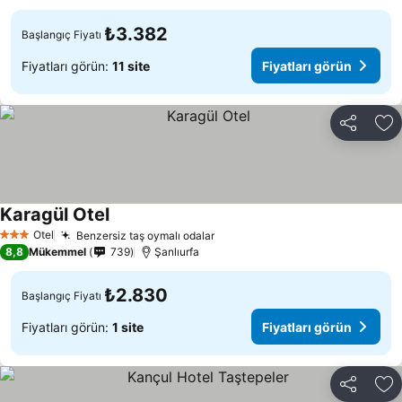
₺3.382
Başlangıç Fiyatı
Fiyatları görün:
11 site
Fiyatları görün
Paylaş
Fa
Karagül Otel
Fiyatları görün
Otel
Benzersiz taş oymalı odalar
Fiyatları görün
3 Yıldız
8,8
Mükemmel
739
Şanlıurfa
₺2.830
Başlangıç Fiyatı
Fiyatları görün:
1 site
Fiyatları görün
Paylaş
Fa