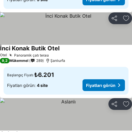
Paylaş
Fa
İnci Konak Butik Otel
Fiyatları görün
Otel
Panoramik çatı terası
Fiyatları görün
9,2
Mükemmel
289
Şanlıurfa
₺6.201
Başlangıç Fiyatı
Fiyatları görün:
4 site
Fiyatları görün
Paylaş
Fa