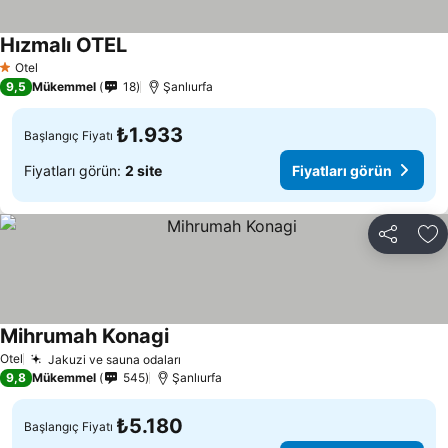
Hızmalı OTEL
Fiyatları görün
Otel
1 Yıldız
9,5
Mükemmel
18
Şanlıurfa
₺1.933
Başlangıç Fiyatı
Fiyatları görün:
2 site
Fiyatları görün
Paylaş
Fa
Mihrumah Konagi
Fiyatları görün
Otel
Jakuzi ve sauna odaları
Fiyatları görün
9,8
Mükemmel
545
Şanlıurfa
₺5.180
Başlangıç Fiyatı