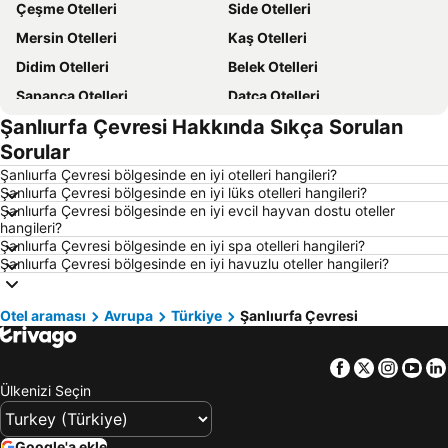
Çeşme Otelleri
Side Otelleri
Mersin Otelleri
Kaş Otelleri
Didim Otelleri
Belek Otelleri
Sapanca Otelleri
Datça Otelleri
Şanlıurfa Çevresi Hakkında Sıkça Sorulan
İstanbul Otelleri
Alaçatı Otelleri
Sorular
İzmir Otelleri
Ankara Otelleri
Şanlıurfa Çevresi bölgesinde en iyi otelleri hangileri?
Bozcaada Otelleri
Manavgat Otelleri
Şanlıurfa Çevresi bölgesinde en iyi lüks otelleri hangileri?
Şanlıurfa Çevresi bölgesinde en iyi evcil hayvan dostu oteller
Çanakkale Otelleri
Ölüdeniz Otelleri
hangileri?
Erdek Otelleri
Kıbrıs Otelleri
Şanlıurfa Çevresi bölgesinde en iyi spa otelleri hangileri?
Şanlıurfa Çevresi bölgesinde en iyi havuzlu oteller hangileri?
Aydın Çevresi Otelleri
Kapadokya Otelleri
İzmir Çevresi Otelleri
Mersin Çevresi Otelleri
Otel araması
Avrupa
Türkiye
Şanlıurfa Çevresi
Ege Bölgesi Otelleri
Akdeniz Bölgesi Otelleri
Çanakkale Çevresi Otelleri
Samos Otelleri
Facebook
Twitter
Insta
Yo
Yunanistan Otelleri
Sakız Adası Otelleri
Ülkenizi Seçin
Thassos Island Otelleri
Mısır Otelleri
İstanbul Çevresi Otelleri
Girne Otelleri
Google'a ekle