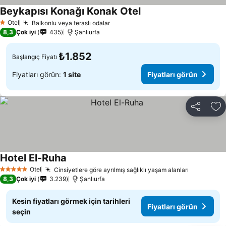
Beykapısı Konağı Konak Otel
Fiyatları görün
Otel
Balkonlu veya teraslı odalar
Fiyatları görün
1 Yıldız
8,3
Çok iyi
435
Şanlıurfa
₺1.852
Başlangıç Fiyatı
Fiyatları görün:
1 site
Fiyatları görün
Paylaş
Fa
Hotel El-Ruha
Fiyatları görün
Otel
Cinsiyetlere göre ayrılmış sağlıklı yaşam alanları
Fiyatları 
5 Yıldız
8,3
Çok iyi
3.239
Şanlıurfa
Kesin fiyatları görmek için tarihleri
Fiyatları görün
seçin