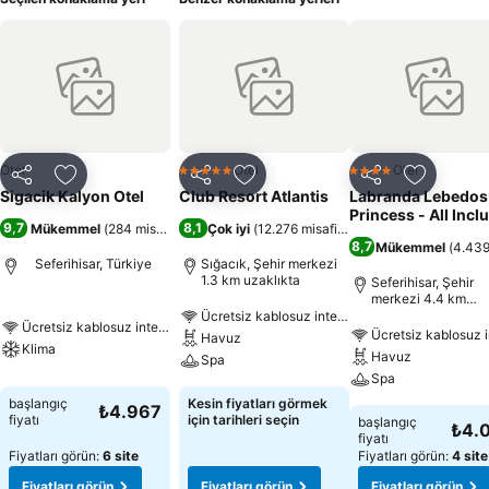
Otel
Otel
Otel
5 Yıldız
4 Yıldız
Paylaş
Favorilerime ekle
Paylaş
Favorilerime ekle
Paylaş
Favoriler
Sigacik Kalyon Otel
Club Resort Atlantis
Labranda Lebedos
Princess - All Incl
9,7
8,1
Mükemmel
(
284 misafir puanı
Çok iyi
)
(
12.276 misafir puanı
)
8,7
Mükemmel
(
4.439
Seferihisar, Türkiye
Sığacık, Şehir merkezi
1.3 km uzaklıkta
Seferihisar, Şehir
merkezi 4.4 km
uzaklıkta
Ücretsiz kablosuz internet
Ücretsiz kablosuz internet
Ücretsiz kablosuz i
Havuz
Klima
Havuz
Spa
Spa
başlangıç
Kesin fiyatları görmek
₺4.967
fiyatı
için tarihleri seçin
başlangıç
₺4.
fiyatı
Fiyatları görün:
6 site
Fiyatları görün:
4 site
Fiyatları görün
Fiyatları görün
Fiyatları görün