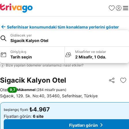
Favoriler
Giriş y
Me
Seferihisar konumundaki tüm konaklama yerlerini göster
Gidilecek yer
Sigacik Kalyon Otel
Giriş/çıkış
Misafirler ve odalar
Tarih seçin
2 Misafir, 1 Oda.
Bize yapılan ödemeler sıralamamızı nasıl etkiler?
Sigacik Kalyon Otel
Paylaş
Fa
Otel
9,7
Mükemmel
(
284 misafir puanı
)
Sığacık, 129. Sk. No:40, 35460, Seferihisar, Türkiye
₺4.967
₺4.967
başlangıç fiyatı
başlangıç fiyatı
Fiyatları görün:
6 site
Fiyatları görün:
6 site
Fiyatları görün
Fiyatları görün