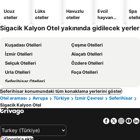
Ucuz
Lüks
Havuzlu
Evcil
Spa
oteller
oteller
oteller
hayvan
otelle
dostu
Sigacik Kalyon Otel yakınında gidilecek yerler
oteller
Kuşadası Otelleri
Çeşme Otelleri
İzmir Otelleri
Alaçatı Otelleri
Selçuk Otelleri
Özdere Otelleri
Urla Otelleri
Foça Otelleri
Seferihisar Otelleri
Seferihisar konumundaki tüm konaklama yerlerini göster
Otel araması
Avrupa
Türkiye
İzmir Çevresi
Seferihisar
Sigacik Kalyon Otel
Facebook
Twitter
Insta
Yo
Google'a ekle