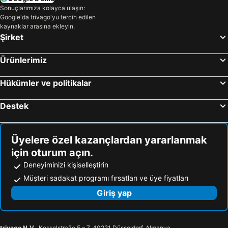
Sonuçlarımıza kolayca ulaşın:
Google'da trivago'yu tercih edilen
kaynaklar arasına ekleyin.
Şirket
Ürünlerimiz
Hükümler ve politikalar
Destek
Üyelere özel kazançlardan yararlanmak
için oturum açın.
Deneyiminizi kişiselleştirin
Müşteri sadakat programı fırsatları ve üye fiyatları
Giriş yap
trivago N.V.
, Kesselstraße 5 – 7, 40221 Düsseldorf, Almanya