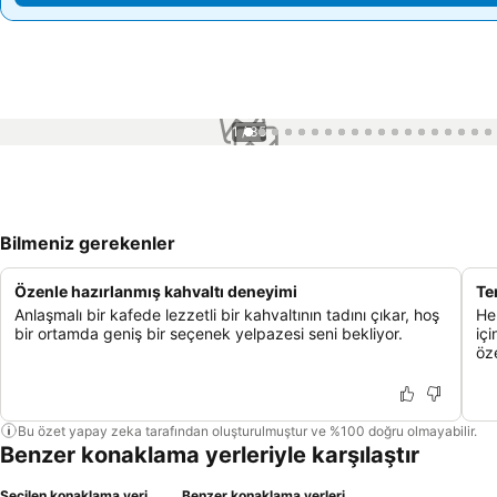
1 / 35
Bilmeniz gerekenler
Özenle hazırlanmış kahvaltı deneyimi
Te
Anlaşmalı bir kafede lezzetli bir kahvaltının tadını çıkar, hoş
He
bir ortamda geniş bir seçenek yelpazesi seni bekliyor.
iç
öz
Bu özet yapay zeka tarafından oluşturulmuştur ve %100 doğru olmayabilir.
Benzer konaklama yerleriyle karşılaştır
Seçilen konaklama yeri
Benzer konaklama yerleri