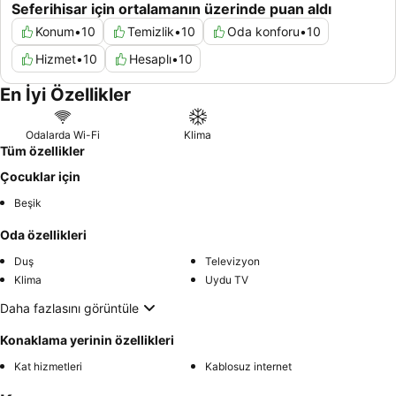
Seferihisar için ortalamanın üzerinde puan aldı
Konum
•
10
Temizlik
•
10
Oda konforu
•
10
Hizmet
•
10
Hesaplı
•
10
En İyi Özellikler
Odalarda Wi-Fi
Klima
Tüm özellikler
Çocuklar için
Beşik
Oda özellikleri
Duş
Televizyon
Klima
Uydu TV
Daha fazlasını görüntüle
Konaklama yerinin özellikleri
Kat hizmetleri
Kablosuz internet