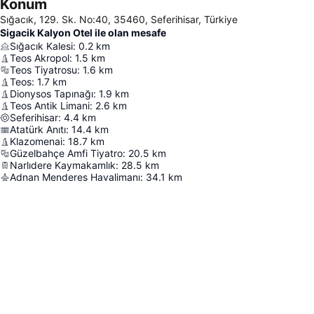
Konum
Sığacık, 129. Sk. No:40, 35460, Seferihisar, Türkiye
Sigacik Kalyon Otel ile olan mesafe
Sığacık Kalesi
:
0.2
km
Teos Akropol
:
1.5
km
Teos Tiyatrosu
:
1.6
km
Teos
:
1.7
km
Dionysos Tapınağı
:
1.9
km
Teos Antik Limani
:
2.6
km
Seferihisar
:
4.4
km
Atatürk Anıtı
:
14.4
km
Klazomenai
:
18.7
km
Güzelbahçe Amfi Tiyatro
:
20.5
km
Narlıdere Kaymakamlık
:
28.5
km
Adnan Menderes Havalimanı
:
34.1
km