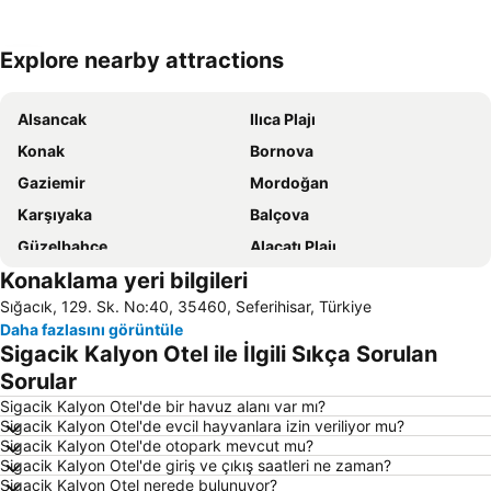
Explore nearby attractions
Haritayı genişlet
Alsancak
Ilıca Plajı
Konak
Bornova
Gaziemir
Mordoğan
Karşıyaka
Balçova
Güzelbahçe
Alaçatı Plajı
Konaklama yeri bilgileri
İzmir Adnan Menderes Havalimanı
Balıklıova
Sığacık, 129. Sk. No:40, 35460, Seferihisar, Türkiye
Çiğli Tren Garı
Ildır
Daha fazlasını görüntüle
Çeşme Limanı
Urla İskelesi
Sigacik Kalyon Otel ile İlgili Sıkça Sorulan
Boyalık Plajı
Altınkum Plajı
Sorular
Buca Arena
Aqua Fantasy
Sigacik Kalyon Otel'de bir havuz alanı var mı?
Sigacik Kalyon Otel'de evcil hayvanlara izin veriliyor mu?
Bostanlı İskelesi
Bayraklı Vapur İskelesi
Sigacik Kalyon Otel'de otopark mevcut mu?
Sigacik Kalyon Otel'de giriş ve çıkış saatleri ne zaman?
Basmane
Dalyanköy
Sigacik Kalyon Otel nerede bulunuyor?