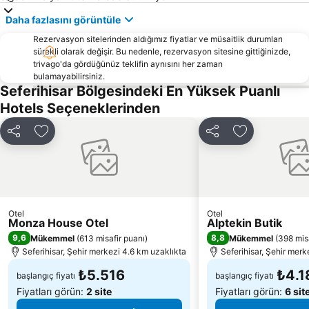
İzmir Fuar Merkezi
Akarca Plajı
Daha fazlasını görüntüle
Büyük Akkum Plajı
İnciraltı
Rezervasyon sitelerinden aldığımız fiyatlar ve müsaitlik durumları
Karabağlar
Alaçatı Ot Festivali
sürekli olarak değişir. Bu nedenle, rezervasyon sitesine gittiğinizde,
trivago'da gördüğünüz teklifin aynısını her zaman
Ayayorgi Plajı
İzmir Otobüs Terminali
bulamayabilirsiniz.
Port Alaçatı Marina
Basmane Tren Garı
Seferihisar Bölgesindeki En Yüksek Puanlı
Hotels Seçeneklerinden
Karşıyaka İskelesi
Kemeraltı
Gümüldür Halk Plajı
Çukuraltı Halk Plajı
Paylaş
Favorilerime ekle
Paylaş
Favorilerime 
Ege Üniversitesi Tıp Fakültesi
Ovacık
Fahrettin Altay Metro İstasyonu
Pırlanta Plajı
Alsancak İskelesi
Kaplıca
Menemen
Teos Marina
Otel
Otel
Monza House Otel
Alptekin Butik
Çeşme Kalesi
Göztepe İskelesi
9,6
8,8
Mükemmel
(
613 misafir puanı
)
Mükemmel
(
398 mis
Doğanbey Havacılar Sitesi Önü
Göztepe Metro İstasyonu
Seferihisar, Şehir merkezi 4.6 km uzaklıkta
Seferihisar, Şehir merk
₺5.516
₺4.1
başlangıç fiyatı
başlangıç fiyatı
Fiyatları görün:
2 site
Fiyatları görün:
6 sit