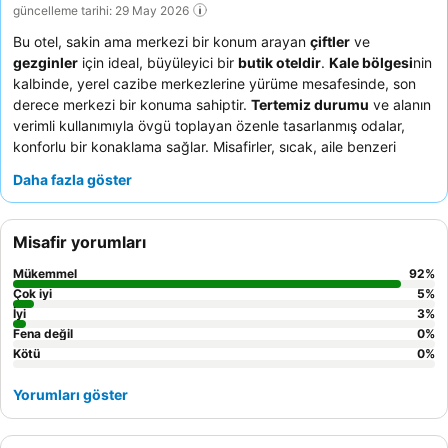
güncelleme tarihi: 29 May 2026
Bu otel, sakin ama merkezi bir konum arayan
çiftler
ve
gezginler
için ideal, büyüleyici bir
butik oteldir
.
Kale bölgesi
nin
kalbinde, yerel cazibe merkezlerine yürüme mesafesinde, son
derece merkezi bir konuma sahiptir.
Tertemiz durumu
ve alanın
verimli kullanımıyla övgü toplayan özenle tasarlanmış odalar,
konforlu bir konaklama sağlar. Misafirler, sıcak, aile benzeri
atmosferiyle olağanüstü
personel ve hizmeti
sürekli olarak
Daha fazla göster
vurgulamakta ve komşu bir restoran tarafından sunulan lezzetli
ve çeşitli kahvaltıyı takdir etmektedir. Daha sakin bir deneyim
için misafirler bahçeye bakan odaları tercih etmelidir.
Misafir yorumları
Mükemmel
92
%
Çok iyi
5
%
İyi
3
%
Fena değil
0
%
Kötü
0
%
Yorumları göster