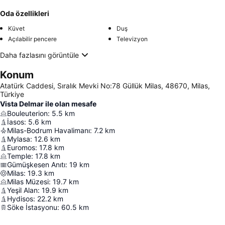
Oda özellikleri
Küvet
Duş
Açılabilir pencere
Televizyon
Daha fazlasını görüntüle
Konum
Atatürk Caddesi, Sıralık Mevki No:78 Güllük Milas, 48670, Milas,
Türkiye
Vista Delmar ile olan mesafe
Bouleuterion
:
5.5
km
İasos
:
5.6
km
Milas-Bodrum Havalimanı
:
7.2
km
Mylasa
:
12.6
km
Euromos
:
17.8
km
Temple
:
17.8
km
Gümüşkesen Anıtı
:
19
km
Milas
:
19.3
km
Milas Müzesi
:
19.7
km
Yeşil Alan
:
19.9
km
Hydisos
:
22.2
km
Söke İstasyonu
:
60.5
km