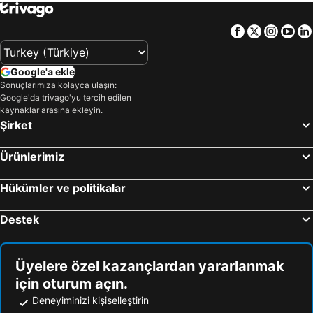
Facebook
Twitter
Insta
Yo
Google'a ekle
Sonuçlarımıza kolayca ulaşın:
Google'da trivago'yu tercih edilen
kaynaklar arasına ekleyin.
Şirket
Ürünlerimiz
Hükümler ve politikalar
Destek
Üyelere özel kazançlardan yararlanmak
için oturum açın.
Deneyiminizi kişiselleştirin