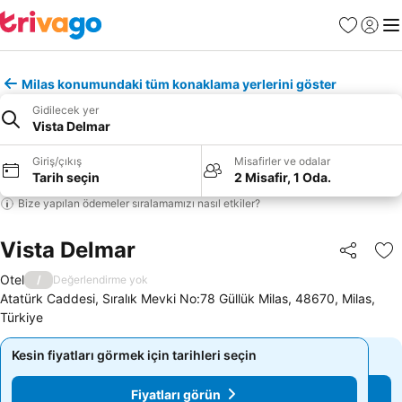
Favoriler
Giriş y
Me
Milas konumundaki tüm konaklama yerlerini göster
Gidilecek yer
Vista Delmar
Giriş/çıkış
Misafirler ve odalar
Tarih seçin
2 Misafir, 1 Oda.
Bize yapılan ödemeler sıralamamızı nasıl etkiler?
Vista Delmar
Paylaş
Fa
Otel
/
Değerlendirme yok
Atatürk Caddesi, Sıralık Mevki No:78 Güllük Milas, 48670, Milas,
Türkiye
Kesin fiyatları görmek için tarihleri seçin
Kesin fiyatları görmek için tarihleri seçin
Fiyatları görün
Fiyatları görün