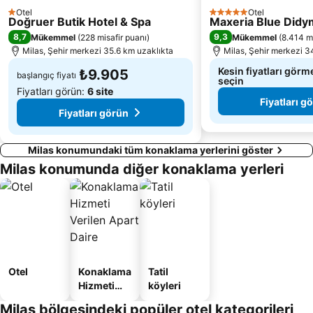
Apollo Temple
Porto of Kos
Otel
Otel
1 Yıldız
5 Yıldız
Doğruer Butik Hotel & Spa
Maxeria Blue Didy
Lambi Beach
Çayıraltı Halk Plajı
8,7
9,3
Mükemmel
(
228 misafir puanı
)
Mükemmel
(
8.414 mi
Cumhuriyet Caddesi
Halikarnas Mozolesi
Milas, Şehir merkezi 35.6 km uzaklıkta
Milas, Şehir merkezi 3
Kesin fiyatları görme
₺9.905
başlangıç fiyatı
seçin
Fiyatları görün:
6 site
Fiyatları g
Fiyatları görün
Milas konumundaki tüm konaklama yerlerini göster
Milas konumunda diğer konaklama yerleri
Otel
Konaklama
Tatil
Hizmeti
köyleri
Verilen
Milas bölgesindeki popüler otel kategorileri