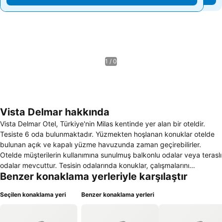
1 / 0
Vista Delmar hakkında
Vista Delmar Otel, Türkiye'nin Milas kentinde yer alan bir oteldir.
Tesiste 6 oda bulunmaktadır. Yüzmekten hoşlanan konuklar otelde
bulunan açık ve kapalı yüzme havuzunda zaman geçirebilirler.
Otelde müşterilerin kullanımına sunulmuş balkonlu odalar veya teraslı
odalar mevcuttur. Tesisin odalarında konuklar, çalışmalarını
Benzer konaklama yerleriyle karşılaştır
yapabileceği çalışma masası da mevcuttur. Konukların tesis
içerisinde yemek yiyebilecekleri restoran da otelde yer almaktadır.
Seçilen konaklama yeri
Benzer konaklama yerleri
Konuklar odalarda bulunan klima olanağı ile odanın sıcaklığını
ayarlayabilirler. Tesis içerisinde çocuklu aileler için düşünülmüş
çocuk yatağı da mevcuttur. Tesiste konukların bilgi alabilecekleri