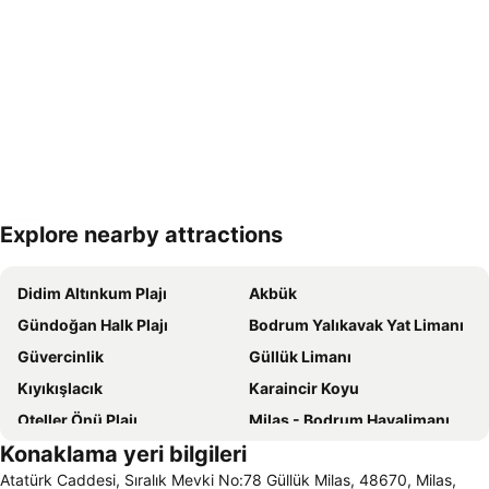
Explore nearby attractions
Haritayı genişlet
Didim Altınkum Plajı
Akbük
Gündoğan Halk Plajı
Bodrum Yalıkavak Yat Limanı
Güvercinlik
Güllük Limanı
Kıyıkışlacık
Karaincir Koyu
Oteller Önü Plajı
Milas - Bodrum Havalimanı
Konaklama yeri bilgileri
Bodrum Kalesi
Çökertme
Atatürk Caddesi, Sıralık Mevki No:78 Güllük Milas, 48670, Milas,
Kumbahçe Halk Plajı
Bitez Halk Plajı