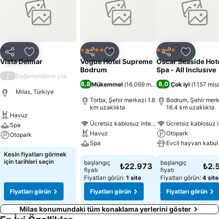
danışma da yer almaktadır. Otelin çamaşırhane servisi müşterilerin
devamlı hizmetindedir. İçecek servisi yapılan ve günlük gazetelerin
bulunduğu bir otel lobisi de bulunmaktadır. Otel müşterileri ücretsiz
kablosuz internet bağlantısını kullanabilmenin yanı sıra araçla gelen
konuklar için otelde ücrete tabi olan otopark da vardır. Sigara
Otel
Otel
Otel
5 Yıldız
4 Yıldız
Paylaş
Favorilerime ekle
Paylaş
Favorilerime ekle
Paylaş
Favoriler
kullanmayan müşteriler için sigara içilmeyen odalar otelin imkanları
Vista Delmar
Vogue Hotel Supreme
Oscar Seaside Hote
dahilindedir.
Bodrum
Spa - All Inclusıve
/
Değerlendirme yok
8,8
8,0
Mükemmel
(
16.069 misafir puanı
Çok iyi
)
(
1.157 misa
Milas, Türkiye
Torba, Şehir merkezi 1.8
Bodrum, Şehir merk
km uzaklıkta
16.4 km uzaklıkta
Havuz
Ücretsiz kablosuz internet
Ücretsiz kablosuz i
Spa
Havuz
Otopark
Otopark
Spa
Evcil hayvan kabul 
Kesin fiyatları görmek
için tarihleri seçin
başlangıç
başlangıç
₺22.973
₺2.
fiyatı
fiyatı
Fiyatları görün:
1 site
Fiyatları görün:
4 site
Fiyatları görün
Fiyatları görün
Fiyatları görün
Milas konumundaki tüm konaklama yerlerini göster