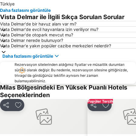
Türkiye
Aquapark Bodrum
Gümbet Plajı
Daha fazlasını görüntüle
Vista Delmar ile İlgili Sıkça Sorulan Sorular
Didim Aqua Park
Ortakent Halk Plajı
Vista Delmar'de bir havuz alanı var mı?
Bodrum Yat Limanı
Mavişehir
Vista Delmar'de evcil hayvanlara izin veriliyor mu?
D-Marin Turgutreis Marina
Göltürkbükü Sahili
Vista Delmar'de otopark mevcut mu?
Vista Delmar nerede bulunuyor?
Yalıkavlak Halk Plajı
Marina Kos
Vista Delmar'e yakın popüler cazibe merkezleri nelerdir?
Turgutreis Gunbatımı Plajı
D-Marin Didim Marina
Daha fazlasını görüntüle
Bodrum Otobüs Terminali
Bafa Gölü
Rezervasyon sitelerinden aldığımız fiyatlar ve müsaitlik durumları
3. Koy Halk Plajı
D-Marin Turgutreis
sürekli olarak değişir. Bu nedenle, rezervasyon sitesine gittiğinizde,
trivago'da gördüğünüz teklifin aynısını her zaman
Palmarina Yalıkavak
Xuma beach
bulamayabilirsiniz.
Milas Bölgesindeki En Yüksek Puanlı Hotels
Çanakkale Limanı
Yalıköy
Seçeneklerinden
Bodrum Dolphin Park
Marina Yat Kulübü
Popüler Tercih
Akti Zouroudi
Bodrum Sualtı Arkeoloji Müzesi
Paylaş
Favorilerime ekle
Paylaş
Favorilerime 
Tavşan Adası
Halikarnas
Sahte Cennet Beach Club Bar & Restoran
Palmarina Bodrum
Bodrum Amfitiyatro
Milas Tour