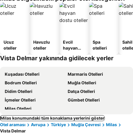
Apart
Daire
Ucuz
Havuzlu
Evcil
Spa
Sahil
oteller
oteller
hayvan
otelleri
otelle
dostu
Vista Delmar yakınında gidilecek yerler
oteller
Kuşadası Otelleri
Marmaris Otelleri
Bodrum Otelleri
Muğla Otelleri
Didim Otelleri
Datça Otelleri
İçmeler Otelleri
Gümbet Otelleri
Milas Otelleri
Milas konumundaki tüm konaklama yerlerini göster
Otel araması
Avrupa
Türkiye
Muğla Çevresi
Milas
Vista Delmar