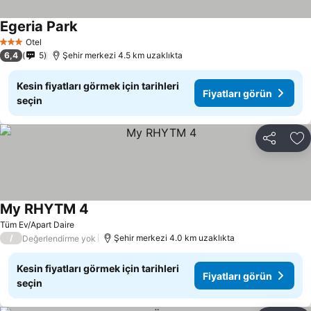
Egeria Park
Otel
3 Yıldız
6,4
5
Şehir merkezi 4.5 km uzaklıkta
Kesin fiyatları görmek için tarihleri
Fiyatları görün
seçin
Paylaş
Fa
My RHYTM 4
Tüm Ev/Apart Daire
/
Şehir merkezi 4.0 km uzaklıkta
Değerlendirme yok
Kesin fiyatları görmek için tarihleri
Fiyatları görün
seçin