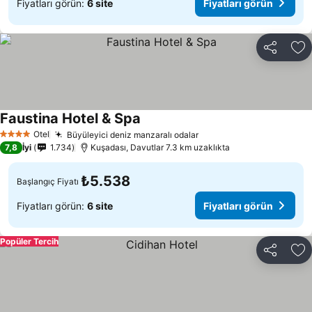
Fiyatları görün:
6 site
Fiyatları görün
Paylaş
Fa
Faustina Hotel & Spa
Otel
Büyüleyici deniz manzaralı odalar
4 Yıldız
7,8
İyi
1.734
Kuşadası, Davutlar 7.3 km uzaklıkta
₺5.538
Başlangıç Fiyatı
Fiyatları görün:
6 site
Fiyatları görün
Popüler Tercih
Paylaş
Fa