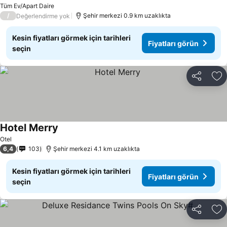
Tüm Ev/Apart Daire
/
Şehir merkezi 0.9 km uzaklıkta
Değerlendirme yok
Kesin fiyatları görmek için tarihleri
Fiyatları görün
seçin
Paylaş
Fa
Hotel Merry
Otel
6,4
103
Şehir merkezi 4.1 km uzaklıkta
Kesin fiyatları görmek için tarihleri
Fiyatları görün
seçin
Paylaş
Fa