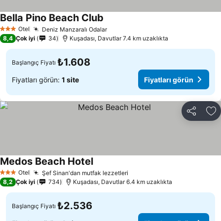
Bella Pino Beach Club
Otel
Deniz Manzaralı Odalar
3 Yıldız
8,4
Çok iyi
34
Kuşadası, Davutlar 7.4 km uzaklıkta
₺1.608
Başlangıç Fiyatı
Fiyatları görün:
1 site
Fiyatları görün
Paylaş
Fa
Medos Beach Hotel
Otel
Şef Sinan'dan mutfak lezzetleri
3 Yıldız
8,2
Çok iyi
734
Kuşadası, Davutlar 6.4 km uzaklıkta
₺2.536
Başlangıç Fiyatı