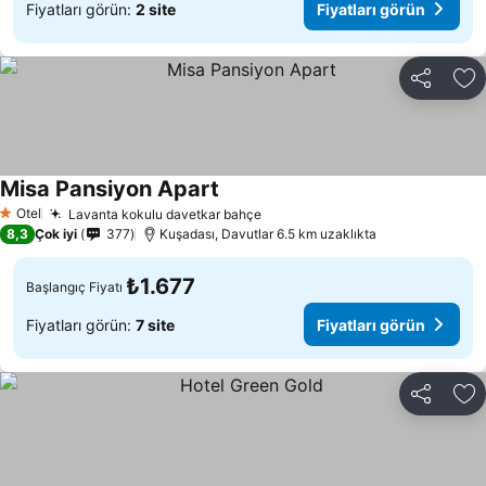
Fiyatları görün:
2 site
Fiyatları görün
Paylaş
Fa
Misa Pansiyon Apart
Otel
Lavanta kokulu davetkar bahçe
1 Yıldız
8,3
Çok iyi
377
Kuşadası, Davutlar 6.5 km uzaklıkta
₺1.677
Başlangıç Fiyatı
Fiyatları görün:
7 site
Fiyatları görün
Paylaş
Fa