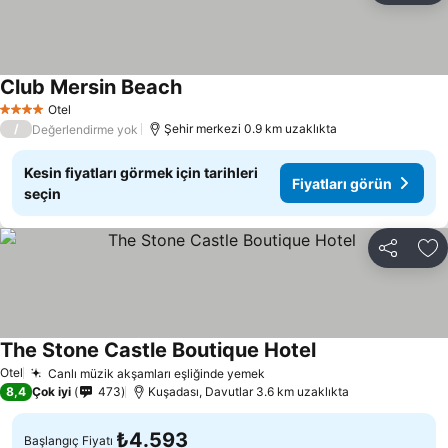
Club Mersin Beach
Otel
4 Yıldız
/
Şehir merkezi 0.9 km uzaklıkta
Değerlendirme yok
Kesin fiyatları görmek için tarihleri
Fiyatları görün
seçin
Paylaş
Fa
The Stone Castle Boutique Hotel
Otel
Canlı müzik akşamları eşliğinde yemek
8,4
Çok iyi
473
Kuşadası, Davutlar 3.6 km uzaklıkta
₺4.593
Başlangıç Fiyatı