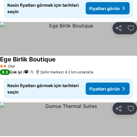
Kesin fiyatları görmek için tarihleri
Fiyatları görün
seçin
Paylaş
Fa
Ege Birlik Boutique
Otel
2 Yıldız
8,3
Çok iyi
7
Şehir merkezi 4.2 km uzaklıkta
Kesin fiyatları görmek için tarihleri
Fiyatları görün
seçin
Paylaş
Fa