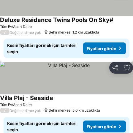
Deluxe Residance Twins Pools On Sky#
Tüm Ev/Apart Daire
/
Şehir merkezi 1.2 km uzaklıkta
Değerlendirme yok
Kesin fiyatları görmek için tarihleri
Fiyatları görün
seçin
Paylaş
Fa
Villa Plaj - Seaside
Tüm Ev/Apart Daire
/
Şehir merkezi 5.0 km uzaklıkta
Değerlendirme yok
Kesin fiyatları görmek için tarihleri
Fiyatları görün
seçin