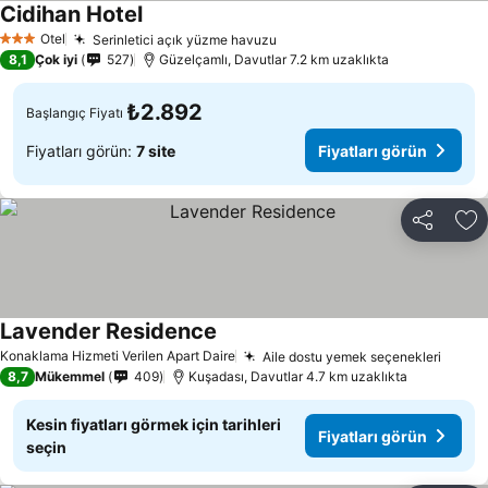
Cidihan Hotel
Otel
Serinletici açık yüzme havuzu
3 Yıldız
8,1
Çok iyi
527
Güzelçamlı, Davutlar 7.2 km uzaklıkta
₺2.892
Başlangıç Fiyatı
Fiyatları görün:
7 site
Fiyatları görün
Paylaş
Fa
Lavender Residence
Konaklama Hizmeti Verilen Apart Daire
Aile dostu yemek seçenekleri
8,7
Mükemmel
409
Kuşadası, Davutlar 4.7 km uzaklıkta
Kesin fiyatları görmek için tarihleri
Fiyatları görün
seçin