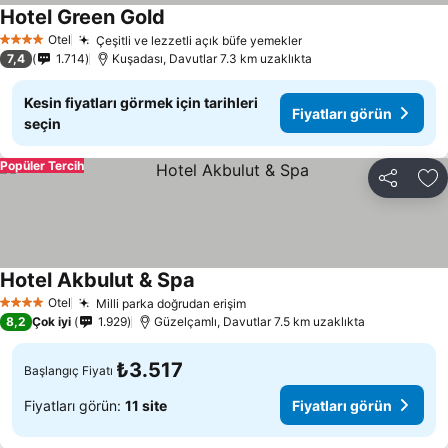
Hotel Green Gold
Otel
Çeşitli ve lezzetli açık büfe yemekler
4 Yıldız
7,4
1.714
Kuşadası, Davutlar 7.3 km uzaklıkta
Kesin fiyatları görmek için tarihleri
Fiyatları görün
seçin
Popüler Tercih
Paylaş
Fa
Hotel Akbulut & Spa
Otel
Milli parka doğrudan erişim
4 Yıldız
8,2
Çok iyi
1.929
Güzelçamlı, Davutlar 7.5 km uzaklıkta
₺3.517
Başlangıç Fiyatı
Fiyatları görün:
11 site
Fiyatları görün