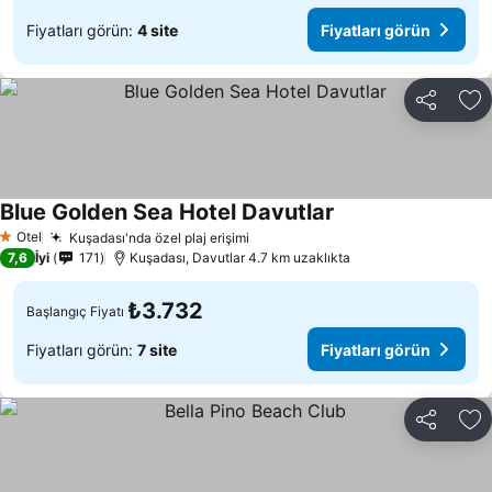
Fiyatları görün:
4 site
Fiyatları görün
Paylaş
Fa
Blue Golden Sea Hotel Davutlar
Otel
Kuşadası'nda özel plaj erişimi
1 Yıldız
7,6
İyi
171
Kuşadası, Davutlar 4.7 km uzaklıkta
₺3.732
Başlangıç Fiyatı
Fiyatları görün:
7 site
Fiyatları görün
Paylaş
Fa