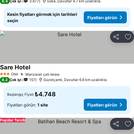
8,4
Çok iyi
3.677
Söke, Davutlar 4.7 km uzaklıkta
Kesin fiyatları görmek için tarihleri
Fiyatları görün
seçin
Paylaş
Fa
Sare Hotel
Otel
Manzaralı çatı terası
3 Yıldız
8,2
Çok iyi
157
Güzelçamlı, Davutlar 6.6 km uzaklıkta
₺4.748
Başlangıç Fiyatı
Fiyatları görün:
1 site
Fiyatları görün
Popüler Tercih
Paylaş
Fa