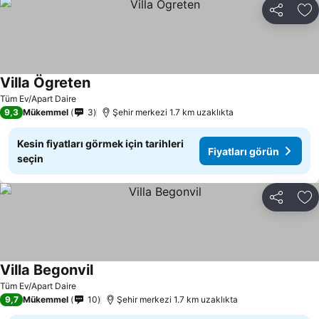
Paylaş
Fa
Villa Ögreten
Tüm Ev/Apart Daire
9,3
Mükemmel
3
Şehir merkezi 1.7 km uzaklıkta
Kesin fiyatları görmek için tarihleri
Fiyatları görün
seçin
Paylaş
Fa
Villa Begonvil
Tüm Ev/Apart Daire
9,7
Mükemmel
10
Şehir merkezi 1.7 km uzaklıkta