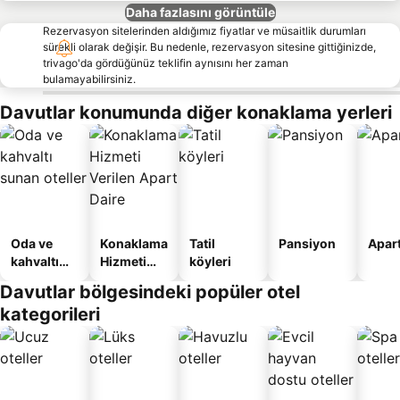
Daha fazlasını görüntüle
Rezervasyon sitelerinden aldığımız fiyatlar ve müsaitlik durumları
sürekli olarak değişir. Bu nedenle, rezervasyon sitesine gittiğinizde,
trivago'da gördüğünüz teklifin aynısını her zaman
bulamayabilirsiniz.
Davutlar konumunda diğer konaklama yerleri
Oda ve
Konaklama
Tatil
Pansiyon
Apart
kahvaltı
Hizmeti
köyleri
sunan
Verilen
Davutlar bölgesindeki popüler otel
oteller
Apart
kategorileri
Daire