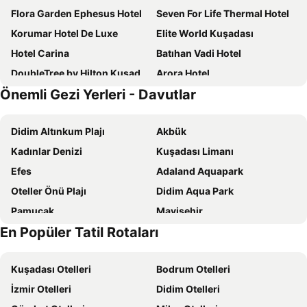
Flora Garden Ephesus Hotel
Seven For Life Thermal Hotel
Korumar Hotel De Luxe
Elite World Kuşadası
Hotel Carina
Batıhan Vadi Hotel
DoubleTree by Hilton Kusadasi
Arora Hotel
Önemli Gezi Yerleri - Davutlar
Signature Blue Resort
Marbel Hotel by Palm Wings
Fantasia Deluxe Hotel
Pigale Beach Resort
Didim Altınkum Plajı
Akbük
Risus Beach Resort Hotel
Qlusive Hotel
Kadınlar Denizi
Kuşadası Limanı
Palm Wings Kusadasi Beach Resort & Spa
Suhan Seaport 360 Hotel
Efes
Adaland Aquapark
Palmin Hotel
Sealight Family Club
Oteller Önü Plajı
Didim Aqua Park
Batihan Beach Resort & Spa
City's Hill Hotel
Pamucak
Mavişehir
Unique Life Style Hotel
Bella Pino Beach Club
En Popüler Tatil Rotaları
Şirince
Long Beach Aqualand
Ladies Beach Suit Otel
Marti Prime Beach Hotel
Gümüldür Halk Plajı
Dilek Yarımadası Milli Parkı
Grand Belish Hotel
Sentinus Beach Hotel
Kuşadası Otelleri
Bodrum Otelleri
Çukuraltı Halk Plajı
D-Marin Didim Marina
Scala Nuova Beach Hotel
Medos Beach Hotel
İzmir Otelleri
Didim Otelleri
Kuştur Plajı
Efes Müzesi
Jura Hotels Ada Beach Kuşadası
Asena