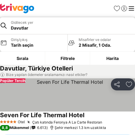
Favoriler
Giriş y
Me
Gidilecek yer
Davutlar
Giriş/çıkış
Misafirler ve odalar
Tarih seçin
2 Misafir, 1 Oda.
Sırala
Filtrele
Harita
Davutlar, Türkiye Otelleri
Bize yapılan ödemeler sıralamamızı nasıl etkiler?
Popüler Tercih
Paylaş
Fa
Seven For Life Thermal Hotel
Otel
Çatı katında Feronya A La Carte Restoran
5 Yıldız
8,8
Mükemmel
6.613
Şehir merkezi 1.3 km uzaklıkta