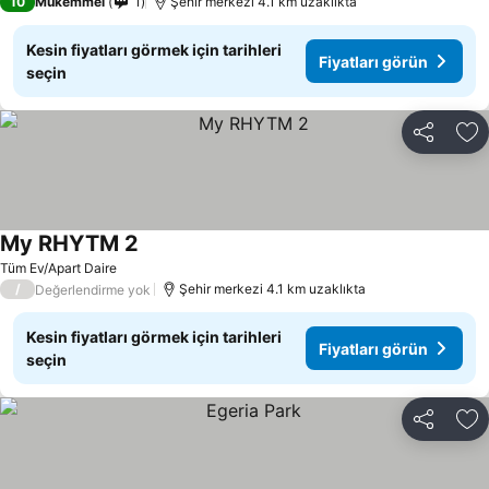
10
Mükemmel
1
Şehir merkezi 4.1 km uzaklıkta
Kesin fiyatları görmek için tarihleri
Fiyatları görün
seçin
Paylaş
Fa
My RHYTM 2
Tüm Ev/Apart Daire
/
Şehir merkezi 4.1 km uzaklıkta
Değerlendirme yok
Kesin fiyatları görmek için tarihleri
Fiyatları görün
seçin
Paylaş
Fa