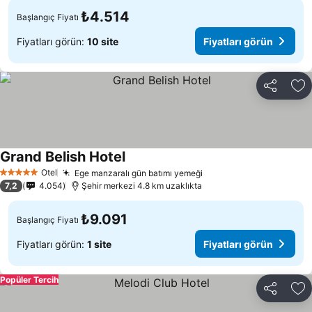
₺4.514
Başlangıç Fiyatı
Fiyatları görün:
10 site
Fiyatları görün
Paylaş
Fa
Grand Belish Hotel
Otel
Ege manzaralı gün batımı yemeği
5 Yıldız
7,2
4.054
Şehir merkezi 4.8 km uzaklıkta
₺9.091
Başlangıç Fiyatı
Fiyatları görün:
1 site
Fiyatları görün
Popüler Tercih
Paylaş
Fa