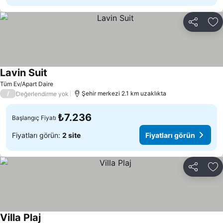
Paylaş
Fa
Lavin Suit
Tüm Ev/Apart Daire
/
Şehir merkezi 2.1 km uzaklıkta
Değerlendirme yok
₺7.236
Başlangıç Fiyatı
Fiyatları görün:
2 site
Fiyatları görün
Paylaş
Fa
Villa Plaj