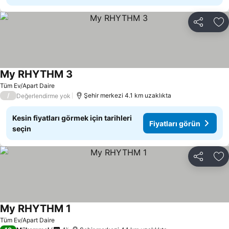
Paylaş
Fa
My RHYTHM 3
Tüm Ev/Apart Daire
/
Şehir merkezi 4.1 km uzaklıkta
Değerlendirme yok
Kesin fiyatları görmek için tarihleri
Fiyatları görün
seçin
Paylaş
Fa
My RHYTHM 1
Tüm Ev/Apart Daire