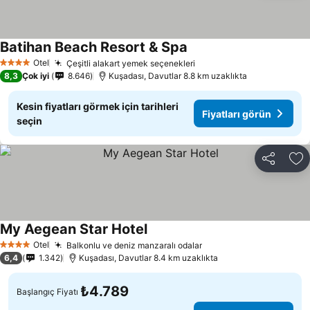
Batihan Beach Resort & Spa
Otel
Çeşitli alakart yemek seçenekleri
4 Yıldız
8,3
Çok iyi
8.646
Kuşadası, Davutlar 8.8 km uzaklıkta
Kesin fiyatları görmek için tarihleri
Fiyatları görün
seçin
Paylaş
Fa
My Aegean Star Hotel
Otel
Balkonlu ve deniz manzaralı odalar
4 Yıldız
6,4
1.342
Kuşadası, Davutlar 8.4 km uzaklıkta
₺4.789
Başlangıç Fiyatı