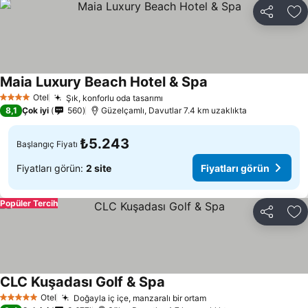
Paylaş
Fa
Maia Luxury Beach Hotel & Spa
Otel
Şık, konforlu oda tasarımı
4 Yıldız
8,1
Çok iyi
560
Güzelçamlı, Davutlar 7.4 km uzaklıkta
₺5.243
Başlangıç Fiyatı
Fiyatları görün:
2 site
Fiyatları görün
Popüler Tercih
Paylaş
Fa
CLC Kuşadası Golf & Spa
Otel
Doğayla iç içe, manzaralı bir ortam
5 Yıldız