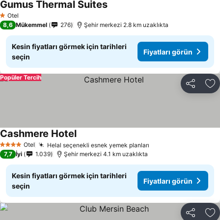
Gumus Thermal Suites
Otel
1 Yıldız
8,6
Mükemmel
276
Şehir merkezi 2.8 km uzaklıkta
Kesin fiyatları görmek için tarihleri
Fiyatları görün
seçin
Popüler Tercih
Paylaş
Fa
Cashmere Hotel
Otel
Helal seçenekli esnek yemek planları
4 Yıldız
7,7
İyi
1.039
Şehir merkezi 4.1 km uzaklıkta
Kesin fiyatları görmek için tarihleri
Fiyatları görün
seçin
Paylaş
Fa