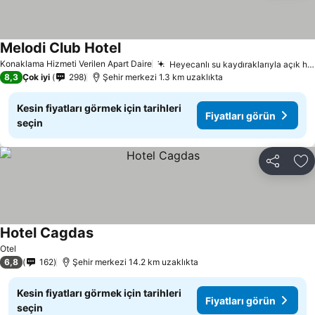
Melodi Club Hotel
Konaklama Hizmeti Verilen Apart Daire
Heyecanlı su kaydıraklarıyla açık havuz
8,3
Çok iyi
298
Şehir merkezi 1.3 km uzaklıkta
Kesin fiyatları görmek için tarihleri
Fiyatları görün
seçin
Paylaş
Fa
Hotel Cagdas
Otel
6,8
162
Şehir merkezi 14.2 km uzaklıkta
Kesin fiyatları görmek için tarihleri
Fiyatları görün
seçin