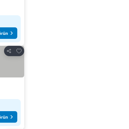
görün
Favorilerime ekle
Paylaş
görün