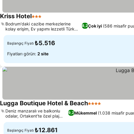
Kriss Hotel
3 Yıldız
Bodrum'daki cazibe merkezlerine
Çok iyi
(586 misafir pu
8,2
kolay erişim, Ev yapımı lezzetli Türk
mutfağı
₺5.516
Başlangıç Fiyatı
Fiyatları görün:
2 site
Lugga Boutique Hotel & Beach
4 Yıldız
Deniz manzaralı ve balkonlu
Mükemmel
(1.038 misafir pua
9,2
odalar, Ortakent'te özel plaj
erişimi
₺12.861
Başlangıç Fiyatı