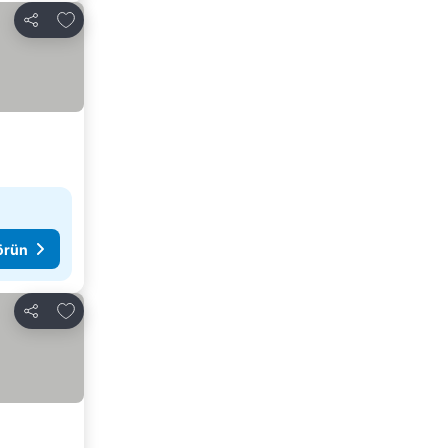
Favorilerime ekle
Paylaş
görün
Favorilerime ekle
Paylaş