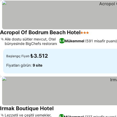
Acropol Of Bodrum Beach Hotel
3 Yıldız
Aile dostu süitler mevcut, Otel
Mükemmel
(591 misafir puanı)
8,8
bünyesinde BigChefs restoranı
₺3.512
Başlangıç Fiyatı
Fiyatları görün:
9 site
Irmak Boutique Hotel
Lezzetli ve çeşitli yemekler,
Mükemmel
(227 misafir puanı)
8,7