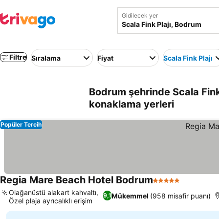
Gidilecek yer
Filtre
Sıralama
Fiyat
Scala Fink Plajı
Bodrum şehrinde Scala Fink
konaklama yerleri
Popüler Tercih
Regia Mare Beach Hotel Bodrum
5 Yıldız
Olağanüstü alakart kahvaltı,
Mükemmel
(958 misafir puanı)
9,1
Özel plaja ayrıcalıklı erişim