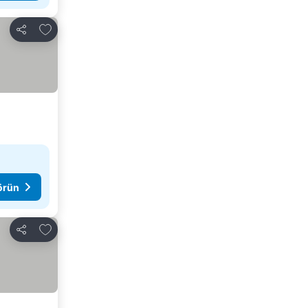
Favorilerime ekle
Paylaş
görün
Favorilerime ekle
Paylaş