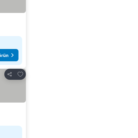
görün
Favorilerime ekle
Paylaş