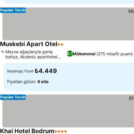
Popüler Tercih
Muskebi Apart Otel
2 Yıldız
Meyve ağaçlarıyla geniş
Mükemmel
(275 misafir puanı)
8,7
bahçe, Akdeniz aparthotel
mimarisi
₺4.449
Başlangıç Fiyatı
Fiyatları görün:
9 site
Popüler Tercih
Khai Hotel Bodrum