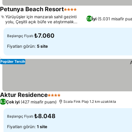
Petunya Beach Resort
4 Yıldız
Yürüyüşler için manzaralı sahil gezinti
İyi
(5.031 misafir pua
7,6
yolu, Çeşitli açık büfe ve atıştırmalık
yemekler
₺7.060
Başlangıç Fiyatı
Fiyatları görün:
5 site
Popüler Tercih
Aktur Residence
4 Yıldız
Çok iyi
(427 misafir puanı)
8,3
Scala Fink Plajı 1.2 km uzaklıkta
₺8.048
Başlangıç Fiyatı
Fiyatları görün:
1 site