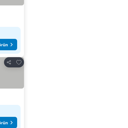
görün
Favorilerime ekle
Paylaş
görün