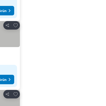
görün
Favorilerime ekle
Paylaş
görün
Favorilerime ekle
Paylaş