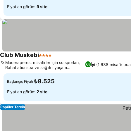
Fiyatları görün:
9 site
Club Muskebi
4 Yıldız
Maceraperest misafirler için su sporları,
İyi
(1.638 misafir pua
7,8
Rahatlatıcı spa ve sağlıklı yaşam
olanakları
₺8.525
Başlangıç Fiyatı
Fiyatları görün:
2 site
Popüler Tercih