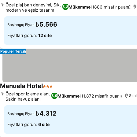
4 Yıldız
Özel plaj barı deneyimi, Şık,
Mükemmel
(886 misafir puanı)
8,8
modern ve eşsiz tasarım
₺5.566
Başlangıç Fiyatı
Fiyatları görün:
12 site
Popüler Tercih
Manuela Hotel
3 Yıldız
Özel spor izleme alanı,
Mükemmel
(1.872 misafir puanı)
8,9
Scal
Sakin havuz alanı
₺4.312
Başlangıç Fiyatı
Fiyatları görün:
6 site