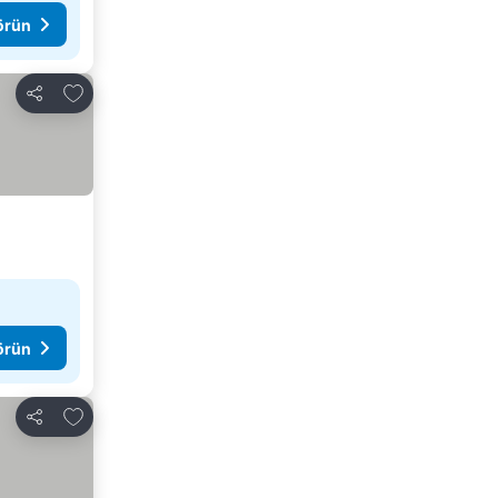
görün
Favorilerime ekle
Paylaş
görün
Favorilerime ekle
Paylaş