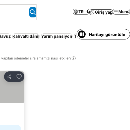
TR · ₺
Menü
Giriş yap
Haritayı görüntüle
Havuz
Kahvaltı dâhil
Yarım pansiyon
Tatil Köyü
Konaklama Hizmet
 yapılan ödemeler sıralamamızı nasıl etkiler?
Favorilerime ekle
Paylaş