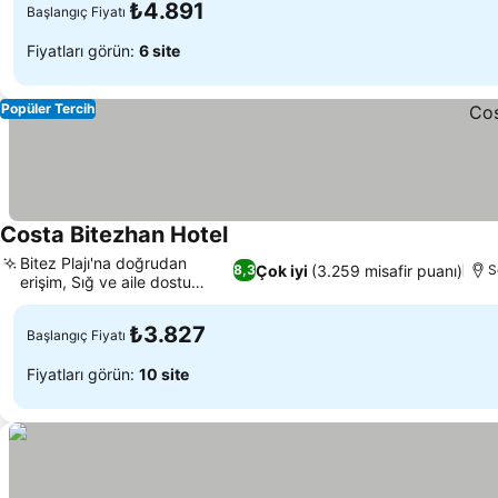
₺4.891
Başlangıç Fiyatı
Fiyatları görün:
6 site
Popüler Tercih
Costa Bitezhan Hotel
Bitez Plajı'na doğrudan
Çok iyi
(3.259 misafir puanı)
8,3
S
erişim, Sığ ve aile dostu
deniz
₺3.827
Başlangıç Fiyatı
Fiyatları görün:
10 site