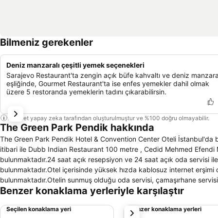
Bilmeniz gerekenler
Deniz manzaralı çeşitli yemek seçenekleri
Sarajevo Restaurant'ta zengin açık büfe kahvaltı ve deniz manzara
eşliğinde, Gourmet Restaurant'ta ise enfes yemekler dahil olmak
üzere 5 restoranda yemeklerin tadını çıkarabilirsin.
Bu özet yapay zeka tarafından oluşturulmuştur ve %100 doğru olmayabilir.
The Green Park Pendik hakkında
The Green Park Pendik Hotel & Convention Center Oteli İstanbul'da bu
itibari ile Dubb Indian Restaurant 100 metre , Cedid Mehmed Efend
bulunmaktadır.24 saat açık resepsiyon ve 24 saat açık oda servisi ile
bulunmaktadır.Otel içerisinde yüksek hızda kablosuz internet erşimi ol
bulunmaktadır.Otelin sunmuş olduğu oda servisi, çamaşırhane servis
Benzer konaklama yerleriyle karşılaştır
sigara kullanmayan misafirler için özel odalar mevcuttur.Otel içerisin
televizyon salonu ve toplantı salonları bulunmaktadır. Otel konukların
Seçilen konaklama yeri
Benzer konaklama yerleri
sonraki
seçenekleri bulunan otelin odalarının tamamında klima ,televizyon,ot