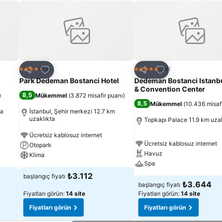
Favorilerime ekle
Favorilerime ekle
Otel
Otel
4 Yıldız
5 Yıldız
Paylaş
Paylaş
Park Dedeman Bostanci Hotel
Dedeman Bostanci Istanbu
& Convention Center
8,5
)
Mükemmel
(
3.872 misafir puanı
)
8,5
Mükemmel
(
10.436 misaf
ta
İstanbul, Şehir merkezi 12.7 km
uzaklıkta
Topkapı Palace 11.9 km uzak
Ücretsiz kablosuz internet
Ücretsiz kablosuz internet
Otopark
Havuz
Klima
Spa
₺3.112
başlangıç fiyatı
₺3.644
başlangıç fiyatı
Fiyatları görün:
14 site
Fiyatları görün:
14 site
Fiyatları görün
Fiyatları görün