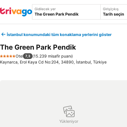
Gidilecek yer
Giriş/çıkış
Tarih seçin
İstanbul konumundaki tüm konaklama yerlerini göster
The Green Park Pendik
Otel
(
15.239 misafir puanı
)
7,3
5 Yıldız
Kaynarca, Erol Kaya Cd No:204, 34890, İstanbul, Türkiye
Yükleniyor