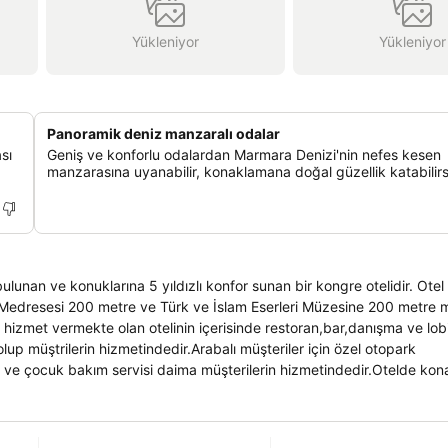
Yükleniyor
Yükleniyor
Panoramik deniz manzaralı odalar
sı
Geniş ve konforlu odalardan Marmara Denizi'nin nefes kesen
manzarasına uyanabilir, konaklamana doğal güzellik katabilirs
lunan ve konuklarına 5 yıldızlı konfor sunan bir kongre otelidir. Ote
i Medresesi 200 metre ve Türk ve İslam Eserleri Müzesine 200 metre
 hizmet vermekte olan otelinin içerisinde restoran,bar,danışma ve lob
up müştrilerin hizmetindedir.Arabalı müşteriler için özel otopark
i ve çocuk bakım servisi daima müşterilerin hizmetindedir.Otelde ko
de güzellik merkezi, alış-veriş merkezi, diskotek, okuma odaları, sessi
a bilardo, mini golf ve yürüyüş olanaklarını vermektedir. Balkonlu veya
urma grubu,küveti-duşlu banyo, mini bar , çalışma masası ve güvenlik