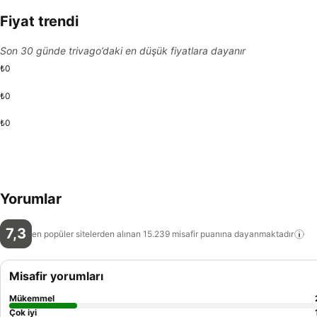
Fiyat trendi
Son 30 günde trivago’daki en düşük fiyatlara dayanır
₺0
₺0
₺0
Yorumlar
7,3
en popüler sitelerden alınan 15.239 misafir puanına
dayanmaktadır
Misafir yorumları
Mükemmel
Çok iyi