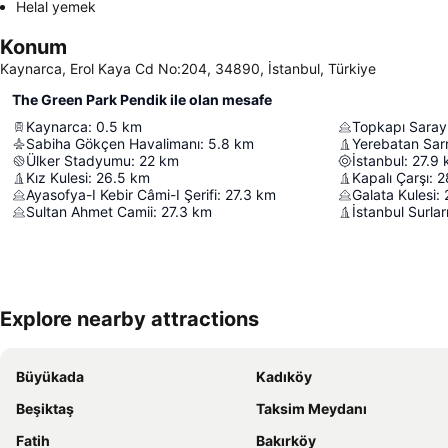
Helal yemek
Konum
Kaynarca, Erol Kaya Cd No:204, 34890, İstanbul, Türkiye
The Green Park Pendik ile olan mesafe
Kaynarca
:
0.5
km
Topkapı Saray
Sabiha Gökçen Havalimanı
:
5.8
km
Ülker Stadyumu
:
22
km
İstanbul
:
27.9
Kız Kulesi
:
26.5
km
Kapalı Çarşı
:
2
Ayasofya-I Kebir Câmi-I Şerifi
:
27.3
km
Galata Kulesi
:
Sultan Ahmet Camii
:
27.3
km
İstanbul Surlar
Explore nearby attractions
Büyükada
Kadıköy
Beşiktaş
Taksim Meydanı
Fatih
Bakırköy