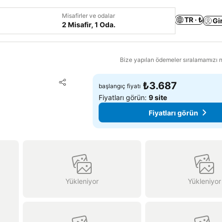
Misafirler ve odalar
TR · ₺
Gi
2 Misafir, 1 Oda.
Bize yapılan ödemeler sıralamamızı na
Favorilerime ekle
₺3.687
başlangıç fiyatı
Paylaş
Fiyatları görün:
9 site
Fiyatları görün
Yükleniyor
Yükleniyor