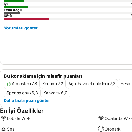
İyi
Fena değil
Kötü
Yorumları göster
Bu konaklama için misafir puanları
Atmosfer
•
7,8
Konum
•
7,2
Açık hava etkinlikleri
•
7,2
Hesap
Spor salonu
•
6,3
Kahvaltı
•
6,0
Daha fazla puan göster
En İyi Özellikler
Lobide Wi-Fi
Odalarda Wi-F
Spa
Otopark