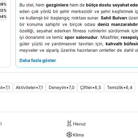
18
%
Bu otel, hem
gezginlere
hem de
bütçe dostu seyahat ede
12
%
eden çok yönlü bir şehir merkezidir ve şehri keşfetmek iç
34
%
ve kullanışlı bir başlangıç noktası sunar.
Sahil Bulvarı
üzer
bir konuma sahiptir ve birçok odası
deniz manzaralıdı
özelliği, seyahat ederken fitness rutinlerini sürdürmek içi
iyi donanımlı ve temiz
spor salonudur
. Misafirler,
resepsi
güler yüzlü ve yardımsever tavırları için,
kahvaltı büfesi
meyveler ve sipariş üzerine hazırlanan omletler de dahil 
zengin ve çeşitli seçenekleri için sürekli olarak övmektedi
Daha fazla göster
keyifli bir deneyim için otelin taze ve lezzetli hamur i
pastanesini
ziyaret etmeyi unutmayın.
lı
•
7,1
Aktiviteler
•
7,1
Deneyim
•
7,0
Çiftler
•
6,5
Temizlik
•
6,4
i
Havuz
Klima