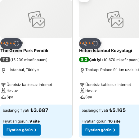
bir kasa konukların hizmetindedir.
Favorilerime ekle
Favorilerime ekle
Otel
Otel
5 Yıldız
5 Yıldız
Paylaş
Paylaş
The Green Park Pendik
Hilton Istanbul Kozyatagi
7,3
8,3
(
15.239 misafir puanı
)
Çok iyi
(
10.670 misafir puanı
İstanbul, Türkiye
Topkapı Palace 9.1 km uzaklık
Ücretsiz kablosuz internet
Ücretsiz kablosuz internet
Havuz
Havuz
Spa
Spa
₺3.687
₺5.165
başlangıç fiyatı
başlangıç fiyatı
Fiyatları görün:
9 site
Fiyatları görün:
10 site
Fiyatları görün
Fiyatları görün