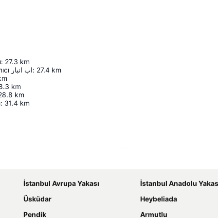
ı
:
27.3
km
Yerebatan Sarnıcı اب انبار
:
27.4
km
km
8.3
km
28.8
km
ı
:
31.4
km
Haritayı genişlet
İstanbul Avrupa Yakası
İstanbul Anadolu Yakas
Üsküdar
Heybeliada
Pendik
Armutlu