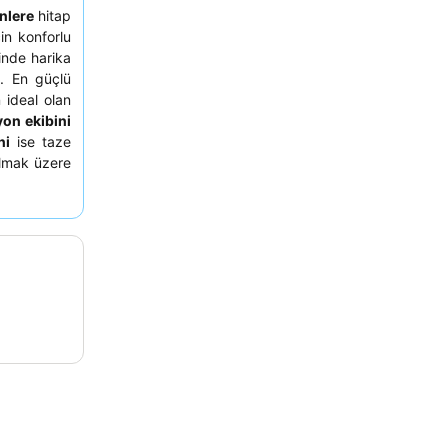
nlere
hitap
in konforlu
inde harika
r
. En güçlü
n ideal olan
yon ekibini
ni
ise taze
olmak üzere
r. Gerçekten
şleri sunan