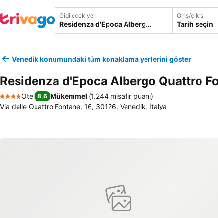
Gidilecek yer
Giriş/çıkış
Tarih seçin
Venedik konumundaki tüm konaklama yerlerini göster
Residenza d'Epoca Albergo Quattro F
Otel
Mükemmel
(
1.244 misafir puanı
)
8,6
4 Yıldız
Via delle Quattro Fontane, 16, 30126, Venedik, İtalya