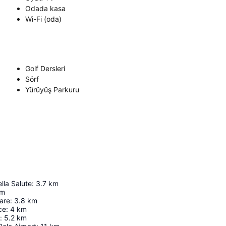
Odada kasa
Wi-Fi (oda)
Golf Dersleri
Sörf
Yürüyüş Parkuru
lla Salute
:
3.7
km
m
are
:
3.8
km
ce
:
4
km
:
5.2
km