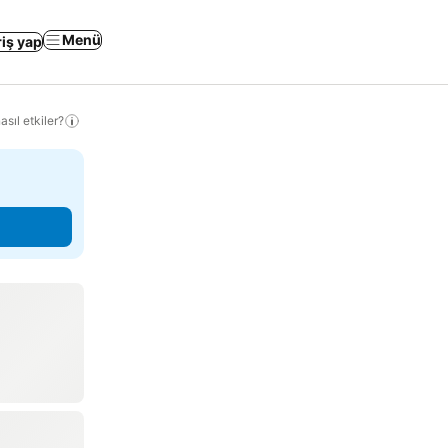
Menü
riş yap
sıl etkiler?