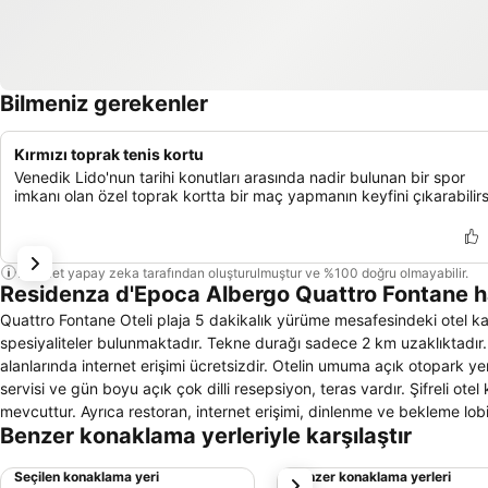
Bilmeniz gerekenler
Kırmızı toprak tenis kortu
Venedik Lido'nun tarihi konutları arasında nadir bulunan bir spor
imkanı olan özel toprak kortta bir maç yapmanın keyfini çıkarabilirs
Bu özet yapay zeka tarafından oluşturulmuştur ve %100 doğru olmayabilir.
Residenza d'Epoca Albergo Quattro Fontane 
Quattro Fontane Oteli plaja 5 dakikalık yürüme mesafesindeki otel k
spesiyaliteler bulunmaktadır. Tekne durağı sadece 2 km uzaklıktadır.
alanlarında internet erişimi ücretsizdir. Otelin umuma açık otopark ye
servisi ve gün boyu açık çok dilli resepsiyon, teras vardır. Şifreli ot
mevcuttur. Ayrıca restoran, internet erişimi, dinlenme ve bekleme lobi
Benzer konaklama yerleriyle karşılaştır
küvetli ve duşlu banyoda saç kurutma makinası vardır. Her gün yenile
koltukları mevcuttur. Aynı zamanda uydu kanalları, split klima, çalış
Seçilen konaklama yeri
Benzer konaklama yerleri
sonraki