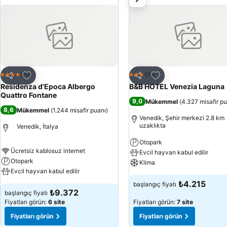
Favorilerime ekle
Favorilerime ekle
Otel
Otel
4 Yıldız
3 Yıldız
Paylaş
Paylaş
Residenza d'Epoca Albergo
B&B HOTEL Venezia Laguna
Quattro Fontane
9,0
Mükemmel
(
4.327 misafir p
8,6
Mükemmel
(
1.244 misafir puanı
)
Venedik, Şehir merkezi 2.8 km
uzaklıkta
Venedik, İtalya
Otopark
Ücretsiz kablosuz internet
Evcil hayvan kabul edilir
Otopark
Klima
Evcil hayvan kabul edilir
₺4.215
başlangıç fiyatı
₺9.372
başlangıç fiyatı
Fiyatları görün:
6 site
Fiyatları görün:
7 site
Fiyatları görün
Fiyatları görün