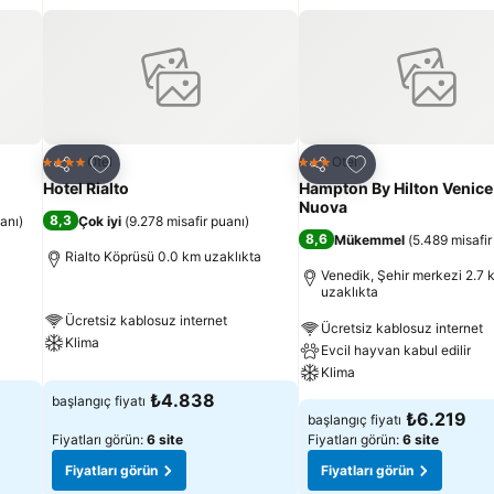
Favorilerime ekle
Favorilerime ekle
Otel
Otel
4 Yıldız
3 Yıldız
Paylaş
Paylaş
Hotel Rialto
Hampton By Hilton Venice 
Nuova
8,3
uanı
)
Çok iyi
(
9.278 misafir puanı
)
8,6
Mükemmel
(
5.489 misafir
Rialto Köprüsü 0.0 km uzaklıkta
Venedik, Şehir merkezi 2.7 
uzaklıkta
Ücretsiz kablosuz internet
Ücretsiz kablosuz internet
Klima
Evcil hayvan kabul edilir
Klima
₺4.838
başlangıç fiyatı
₺6.219
başlangıç fiyatı
Fiyatları görün:
6 site
Fiyatları görün:
6 site
Fiyatları görün
Fiyatları görün