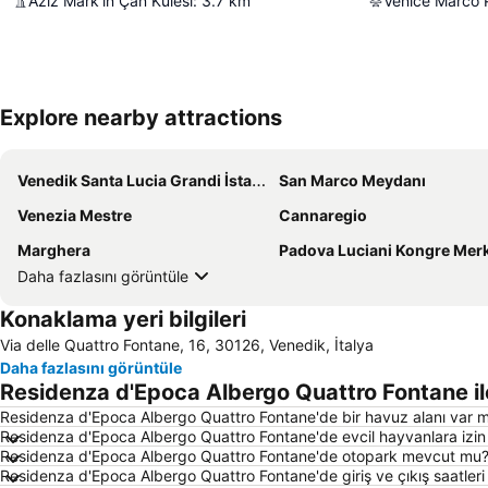
Aziz Mark'ın Çan Kulesi
:
3.7
km
Venice Marco P
Explore nearby attractions
Venedik Santa Lucia Grandi İstasyonu
San Marco Meydanı
Venezia Mestre
Cannaregio
Marghera
Padova Luciani Kongre Mer
Daha fazlasını görüntüle
Konaklama yeri bilgileri
Via delle Quattro Fontane, 16, 30126, Venedik, İtalya
Daha fazlasını görüntüle
Residenza d'Epoca Albergo Quattro Fontane ile 
Residenza d'Epoca Albergo Quattro Fontane'de bir havuz alanı var m
Residenza d'Epoca Albergo Quattro Fontane'de evcil hayvanlara izin 
Residenza d'Epoca Albergo Quattro Fontane'de otopark mevcut mu
Residenza d'Epoca Albergo Quattro Fontane'de giriş ve çıkış saatler