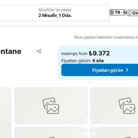
Misafirler ve odalar
TR · ₺
Gi
2 Misafir, 1 Oda.
Bize yapılan ödemeler sıralamamızı na
ontane
Favorilerime ekle
₺9.372
başlangıç fiyatı
Paylaş
Fiyatları görün:
6 site
Fiyatları görün