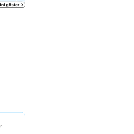
ni göster
on