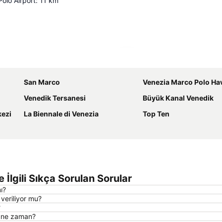
olo Airport
:
11
km
Haritayı genişlet
San Marco
Venezia Marco Polo Ha
Venedik Tersanesi
Büyük Kanal Venedik
kezi
La Biennale di Venezia
Top Ten
İlgili Sıkça Sorulan Sorular
ı?
veriliyor mu?
?
i ne zaman?