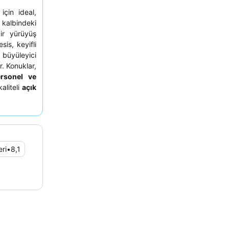
için ideal,
kalbindeki
r yürüyüş
is, keyifli
 büyüleyici
r. Konuklar,
rsonel ve
aliteli
açık
r konaklama
, zira bazı
ri
•
8,1