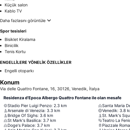
Küçük salon
Kablo TV
Daha fazlasını görüntüle
Spor tesisleri
Bisiklet Kiralama
Binicilik
Tenis Kortu
ENGELLİLERE YÖNELİK ÖZELLİKLER
Engelli otoparkı
Konum
Via delle Quattro Fontane, 16, 30126, Venedik, İtalya
Residenza d'Epoca Albergo Quattro Fontane ile olan mesafe
Stadio Pier Luigi Penzo
:
2.3
km
Santa Maria De
Arsenale di Venezia
:
3.3
km
Venedik
:
3.8
k
Bridge Of Sighs
:
3.6
km
St. Mark's Squ
St Mark's Basilica
:
3.7
km
Teatro La Feni
Doge's Palace
:
3.7
km
Piazzale Roma