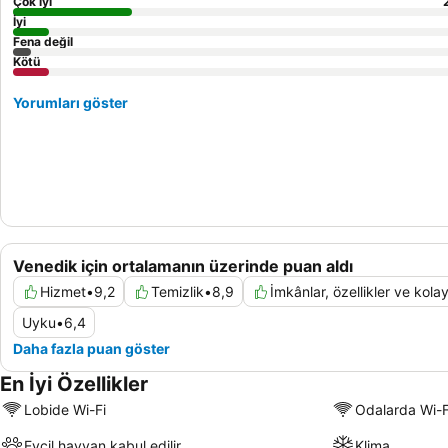
Çok iyi
İyi
Fena değil
Kötü
Yorumları göster
Venedik için ortalamanın üzerinde puan aldı
Hizmet
•
9,2
Temizlik
•
8,9
İmkânlar, özellikler ve kolay
Uyku
•
6,4
Daha fazla puan göster
En İyi Özellikler
Lobide Wi-Fi
Odalarda Wi-F
Evcil hayvan kabul edilir
Klima