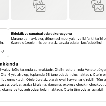
Eklektik ve sanatsal oda dekorasyonu
Murano cam avizeler, dönemsel mobilyalar ve iki farklı tarihi 
in.
özenle düzenlenmiş benzersiz tarzda odaları keşfedebilirsin.
hakkında
ahvaltıyı büfe tarzında sunmaktadır. Otelin restoranında Veneto bölg
 Otel 4 yıldızlı olup, toplamda 58 tane odadan oluşmaktadır. Otelin o
ri bulunmaktadır. Otele ücretsiz olarak evcil hayvanlar girebilir. Tüm
el kasası, otelbar, araba kiralama, danışma, express checkin checkout g
, okuma ve toplantı odası bulunmaktadır. Otelin tüm odaları açılabilir
nen minibar, direkt telefon, merkezi ısıtma, televizyon, oturma ve d
ma masası bulunmaktadır. Konukların yapabilecekleri spor bisiklet ve 
kiralama, golf, tenis gibi imkanları mevcuttur. Otelin yakınlarındaki gezilecek yerler San Servolo, La Biennale di Venezia, San Giorgio ya