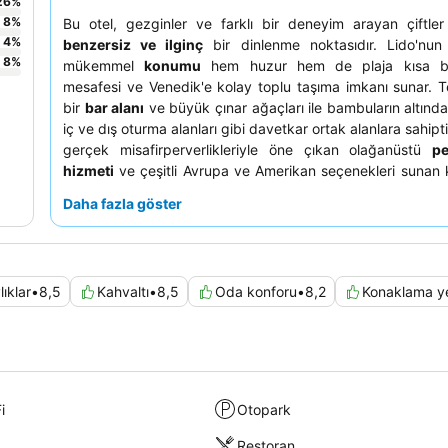
26
%
8
%
Bu otel, gezginler ve farklı bir deneyim arayan çiftler 
4
%
benzersiz ve ilginç
bir dinlenme noktasıdır. Lido'nun 
8
%
mükemmel
konumu
hem huzur hem de plaja kısa bi
mesafesi ve Venedik'e kolay toplu taşıma imkanı sunar. Tes
bir
bar alanı
ve büyük çınar ağaçları ile bambuların altında
iç ve dış oturma alanları gibi davetkar ortak alanlara sahipti
gerçek misafirperverlikleriyle öne çıkan olağanüstü
pe
hizmeti
ve çeşitli Avrupa ve Amerikan seçenekleri sunan k
büfe kahvaltıyı
sürekli olarak övmektedir. Daha sakin bi
Daha fazla göster
için bahçeye bakan bir oda talep etmeyi düşünebilirsiniz
odalar karanlık veya havasız olabilir.
lıklar
•
8,5
Kahvaltı
•
8,5
Oda konforu
•
8,2
Konaklama ye
i
Otopark
Restoran