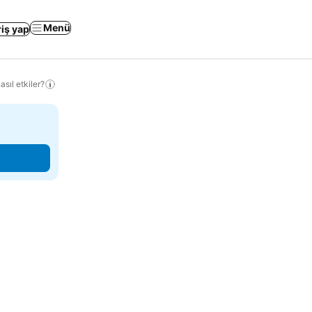
Menü
riş yap
sıl etkiler?