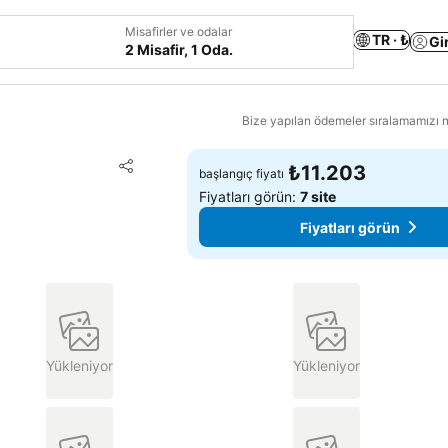
Misafirler ve odalar
TR · ₺
Gi
2 Misafir, 1 Oda.
Bize yapılan ödemeler sıralamamızı na
Favorilerime ekle
₺11.203
başlangıç fiyatı
Paylaş
Fiyatları görün:
7 site
Fiyatları görün
Yükleniyor
Yükleniyor