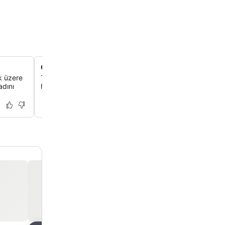
On sekizinci yüzyıldan kalma otel bünyesinde kilise
k üzere
Tesisin dini mirasını yansıtan ve şimdi eşsiz bir toplantı a
adını
hizmet veren özel tarihi şapelini keşfedebilirsin.