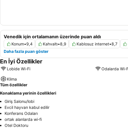
Venedik için ortalamanın üzerinde puan aldı
Konum
•
9,4
Kahvaltı
•
8,9
Kablosuz internet
•
8,7
Daha fazla puan göster
En İyi Özellikler
Lobide Wi-Fi
Odalarda Wi-F
Klima
Tüm özellikler
Konaklama yerinin özellikleri
Giriş Salonu/lobi
Evcil hayvan kabul edilir
Konferans Odaları
ortak alanlarda wi-fi
Otel Doktoru