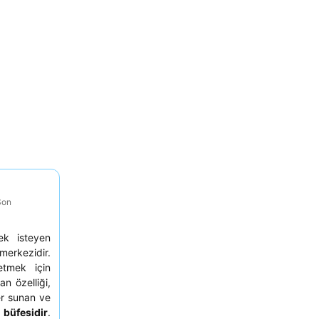
Son
ek isteyen
erkezidir.
etmek için
an özelliği,
er sunan ve
 büfesidir
.