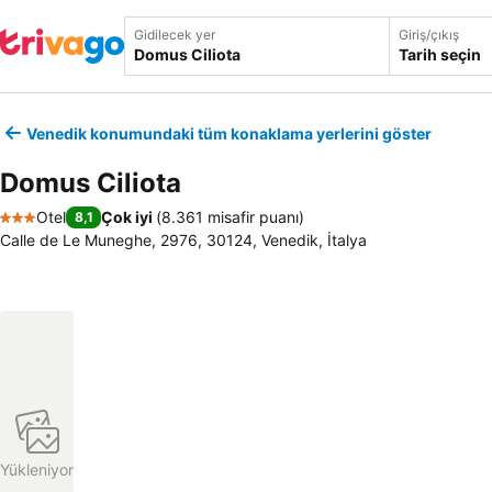
Gidilecek yer
Giriş/çıkış
Tarih seçin
Venedik konumundaki tüm konaklama yerlerini göster
Domus Ciliota
Otel
Çok iyi
(
8.361 misafir puanı
)
8,1
3 Yıldız
Calle de Le Muneghe, 2976, 30124, Venedik, İtalya
Yükleniyor