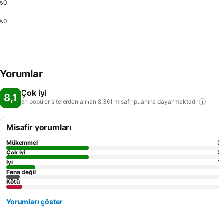
₺0
₺0
Yorumlar
Çok iyi
8,1
en popüler sitelerden alınan 8.361 misafir puanına
dayanmaktadır
Misafir yorumları
Mükemmel
Çok iyi
İyi
Fena değil
Kötü
Yorumları göster