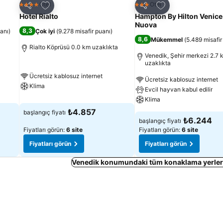
Favorilerime ekle
Favorilerime ekle
Otel
Otel
4 Yıldız
3 Yıldız
Paylaş
Paylaş
Hotel Rialto
Hampton By Hilton Venice 
Nuova
8,3
uanı
)
Çok iyi
(
9.278 misafir puanı
)
8,6
Mükemmel
(
5.489 misafir
Rialto Köprüsü 0.0 km uzaklıkta
Venedik, Şehir merkezi 2.7 
uzaklıkta
Ücretsiz kablosuz internet
Ücretsiz kablosuz internet
Klima
Evcil hayvan kabul edilir
Klima
₺4.857
başlangıç fiyatı
₺6.244
başlangıç fiyatı
Fiyatları görün:
6 site
Fiyatları görün:
6 site
Fiyatları görün
Fiyatları görün
Venedik konumundaki tüm konaklama yerleri