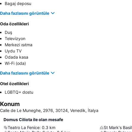
Bagaj deposu
Daha fazlasını görüntüle
Oda özellikleri
Duş
Televizyon
Merkezi ısıtma
Uydu TV
Odada kasa
Wi-Fi (oda)
Daha fazlasını görüntüle
Otel özellikleri
LGBTQ+ dostu
Konum
Calle de Le Muneghe, 2976, 30124, Venedik, İtalya
Domus Ciliota ile olan mesafe
Teatro La Fenice
:
0.3
km
St Mark's Basil