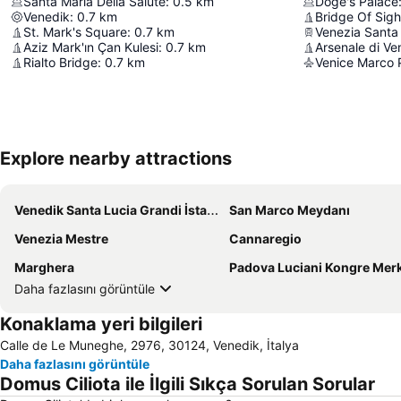
Santa Maria Della Salute
:
0.5
km
Doge's Palace
Venedik
:
0.7
km
Bridge Of Sig
St. Mark's Square
:
0.7
km
Venezia Santa
Aziz Mark'ın Çan Kulesi
:
0.7
km
Arsenale di Ve
Rialto Bridge
:
0.7
km
Venice Marco P
Explore nearby attractions
Venedik Santa Lucia Grandi İstasyonu
San Marco Meydanı
Venezia Mestre
Cannaregio
Marghera
Padova Luciani Kongre Mer
Daha fazlasını görüntüle
Konaklama yeri bilgileri
Calle de Le Muneghe, 2976, 30124, Venedik, İtalya
Daha fazlasını görüntüle
Domus Ciliota ile İlgili Sıkça Sorulan Sorular