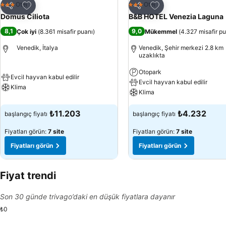
Favorilerime ekle
Favorilerime ekle
Otel
Otel
3 Yıldız
3 Yıldız
Paylaş
Paylaş
Domus Ciliota
B&B HOTEL Venezia Laguna
8,1
9,0
Çok iyi
(
8.361 misafir puanı
)
Mükemmel
(
4.327 misafir p
Venedik, İtalya
Venedik, Şehir merkezi 2.8 km
uzaklıkta
Otopark
Evcil hayvan kabul edilir
Evcil hayvan kabul edilir
Klima
Klima
₺11.203
₺4.232
başlangıç fiyatı
başlangıç fiyatı
Fiyatları görün:
7 site
Fiyatları görün:
7 site
Fiyatları görün
Fiyatları görün
Fiyat trendi
Son 30 günde trivago’daki en düşük fiyatlara dayanır
₺0