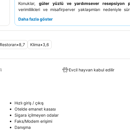
Konuklar,
güler yüzlü ve yardımsever resepsiyon p
verimlilikleri ve misafirperver yaklaşımları nedeniyle sür
övmektedir. Gerçekten huzurlu bir konaklama için, kori
Daha fazla göster
gürültüyü en aza indirmek amacıyla bahçeye bakan bir
etmeyi düşünebilirsiniz.
Restoran
•
8,7
Klima
•
3,6
i
Evcil hayvan kabul edilir
Hızlı giriş / çıkış
Otelde emanet kasası
Sigara içilmeyen odalar
Faks/Modem erişimi
Danışma