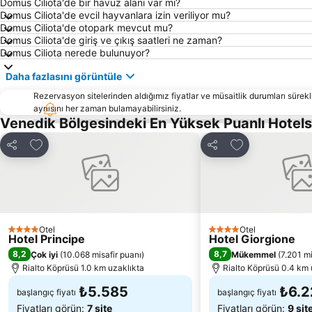
Domus Ciliota'de bir havuz alanı var mı?
Domus Ciliota'de evcil hayvanlara izin veriliyor mu?
Domus Ciliota'de otopark mevcut mu?
Domus Ciliota'de giriş ve çıkış saatleri ne zaman?
Domus Ciliota nerede bulunuyor?
Daha fazlasını görüntüle
Rezervasyon sitelerinden aldığımız fiyatlar ve müsaitlik durumları sürekli
aynısını her zaman bulamayabilirsiniz.
Venedik Bölgesindeki En Yüksek Puanlı Hotel
Favorilerime ekle
Favorilerime ek
Paylaş
Paylaş
Otel
Otel
4 Yıldız
4 Yıldız
Hotel Principe
Hotel Giorgione
8,2
8,7
Çok iyi
(
10.068 misafir puanı
)
Mükemmel
(
7.201 mi
Rialto Köprüsü 1.0 km uzaklıkta
Rialto Köprüsü 0.4 km 
₺5.585
₺6.2
başlangıç fiyatı
başlangıç fiyatı
Fiyatları görün:
7 site
Fiyatları görün:
9 sit