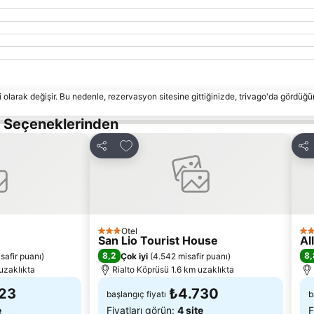
 olarak değişir. Bu nedenle, rezervasyon sitesine gittiğinizde, trivago'da gördüğü
s Seçeneklerinden
le
Favorilerime ekle
Paylaş
Pay
Otel
3 Yıldız
3 Y
San Lio Tourist House
Al
8,2
8,
safir puanı
)
Çok iyi
(
4.542 misafir puanı
)
uzaklıkta
Rialto Köprüsü 1.6 km uzaklıkta
23
₺4.730
başlangıç fiyatı
b
e
Fiyatları görün:
4 site
F