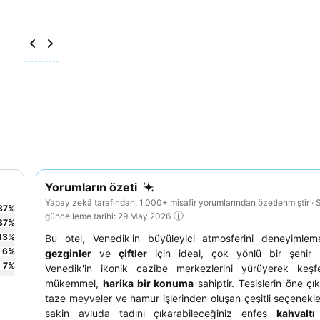
Yorumların özeti
Yapay zekâ tarafından, 1.000+ misafir yorumlarından özetlenmiştir · 
37
%
güncelleme tarihi: 29 May 2026
37
%
13
%
Bu otel, Venedik'in büyüleyici atmosferini deneyimlem
6
%
gezginler
ve
çiftler
için ideal, çok yönlü bir şehir m
7
%
Venedik'in ikonik cazibe merkezlerini yürüyerek keşf
mükemmel,
harika bir konuma
sahiptir. Tesislerin öne çık
taze meyveler ve hamur işlerinden oluşan çeşitli seçenekl
sakin avluda tadını çıkarabileceğiniz enfes
kahvaltı