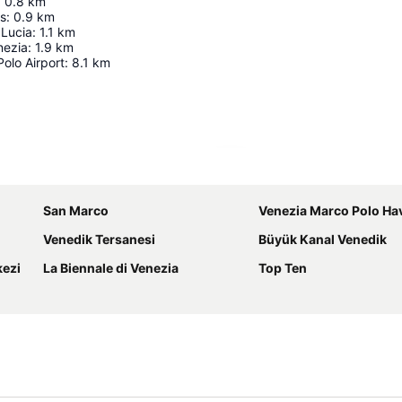
:
0.8
km
hs
:
0.9
km
 Lucia
:
1.1
km
nezia
:
1.9
km
olo Airport
:
8.1
km
Haritayı genişlet
San Marco
Venezia Marco Polo Ha
Venedik Tersanesi
Büyük Kanal Venedik
kezi
La Biennale di Venezia
Top Ten