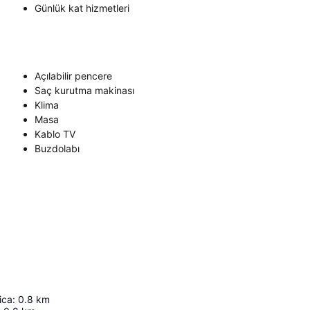
Günlük kat hizmetleri
Açılabilir pencere
Saç kurutma makinası
Klima
Masa
Kablo TV
Buzdolabı
ica
:
0.8
km