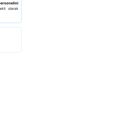
ersonelini
ekli olarak
dorlardaki
 oda talep