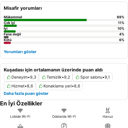
ve ek kolaylık sağlayan
swim-up oda
rezervasyonu yapmayı
Misafir yorumları
düşünebilirsiniz.
Mükemmel
69
%
Çok iyi
11
%
İyi
10
%
Fena değil
4
%
Kötü
6
%
Yorumları göster
Kuşadası için ortalamanın üzerinde puan aldı
Deneyim
•
9,3
Temizlik
•
9,2
Spor salonu
•
9,1
Hizmet
•
8,6
Konaklama yeri
•
8,6
Daha fazla puan göster
En İyi Özellikler
Lobide Wi-Fi
Odalarda Wi-Fi
Havuz