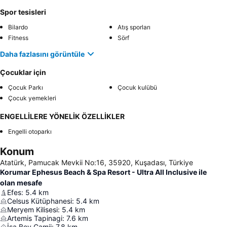
Spor tesisleri
Bilardo
Atış sporları
Fitness
Sörf
Daha fazlasını görüntüle
Çocuklar için
Çocuk Parkı
Çocuk kulübü
Çocuk yemekleri
ENGELLİLERE YÖNELİK ÖZELLİKLER
Engelli otoparkı
Konum
Atatürk, Pamucak Mevkii No:16, 35920, Kuşadası, Türkiye
Korumar Ephesus Beach & Spa Resort - Ultra All Inclusive ile
olan mesafe
Efes
:
5.4
km
Celsus Kütüphanesi
:
5.4
km
Meryem Kilisesi
:
5.4
km
Artemis Tapinagi
:
7.6
km
İsa Bey Camii
:
7.8
km