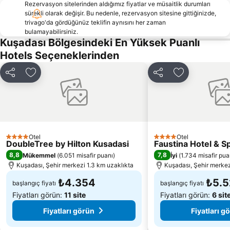
Rezervasyon sitelerinden aldığımız fiyatlar ve müsaitlik durumları
Atatürk Bulvarı
Claros
sürekli olarak değişir. Bu nedenle, rezervasyon sitesine gittiğinizde,
trivago'da gördüğünüz teklifin aynısını her zaman
Orta Mahalle Halk Plajı
Tsamadou
bulamayabilirsiniz.
Çamlık Tren Garı
Söke Harikalar Diyarı
Kuşadası Bölgesindeki En Yüksek Puanlı
Hotels Seçeneklerinden
Söke Novoda
Bayındır Tren Garı
Lemonakia
Söke Tren Garı
Paylaş
Favorilerime ekle
Paylaş
Favorilerime 
Meryemana The Virgin Mary's House
Milet
İsabey Camii
Samos International Airport
Tireliler Sitesi Plajı
Glicorisa
Otel
Otel
4 Yıldız
4 Yıldız
DoubleTree by Hilton Kusadasi
Faustina Hotel & S
8,8
7,8
Mükemmel
(
6.051 misafir puanı
)
İyi
(
1.734 misafir pua
Kuşadası, Şehir merkezi 1.3 km uzaklıkta
Kuşadası, Şehir merkez
₺4.354
₺5.
başlangıç fiyatı
başlangıç fiyatı
Fiyatları görün:
11 site
Fiyatları görün:
6 sit
Fiyatları görün
Fiyatları g