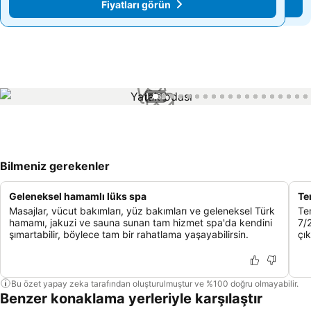
Fiyatları görün
Fiyatları görün
1 / 68
Bilmeniz gerekenler
Geleneksel hamamlı lüks spa
Te
Masajlar, vücut bakımları, yüz bakımları ve geleneksel Türk
Te
hamamı, jakuzi ve sauna sunan tam hizmet spa'da kendini
7/2
şımartabilir, böylece tam bir rahatlama yaşayabilirsin.
çık
Bu özet yapay zeka tarafından oluşturulmuştur ve %100 doğru olmayabilir.
Benzer konaklama yerleriyle karşılaştır