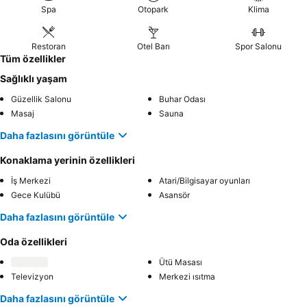
Spa
Otopark
Klima
Restoran
Otel Barı
Spor Salonu
Tüm özellikler
Sağlıklı yaşam
Güzellik Salonu
Buhar Odası
Masaj
Sauna
Daha fazlasını görüntüle
Konaklama yerinin özellikleri
İş Merkezi
Atari/Bilgisayar oyunları
Gece Kulübü
Asansör
Daha fazlasını görüntüle
Oda özellikleri
Ütü Masası
Televizyon
Merkezi ısıtma
Daha fazlasını görüntüle