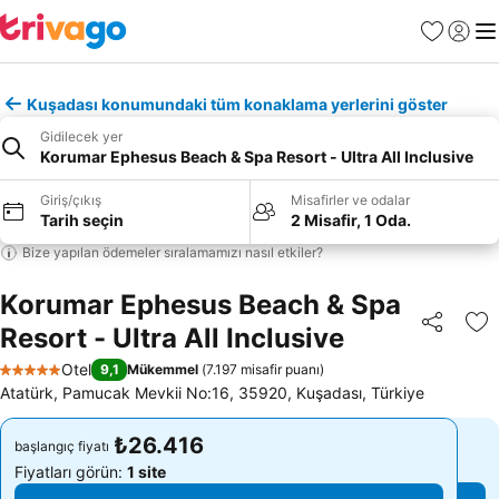
Favoriler
Giriş y
Me
Kuşadası konumundaki tüm konaklama yerlerini göster
Gidilecek yer
Korumar Ephesus Beach & Spa Resort - Ultra All Inclusive
Giriş/çıkış
Misafirler ve odalar
Tarih seçin
2 Misafir, 1 Oda.
Bize yapılan ödemeler sıralamamızı nasıl etkiler?
Korumar Ephesus Beach & Spa
Resort - Ultra All Inclusive
Paylaş
Fa
Otel
9,1
Mükemmel
(
7.197 misafir puanı
)
5 Yıldız
Atatürk, Pamucak Mevkii No:16, 35920, Kuşadası, Türkiye
₺26.416
₺26.416
başlangıç fiyatı
başlangıç fiyatı
Fiyatları görün:
1 site
Fiyatları görün:
1 site