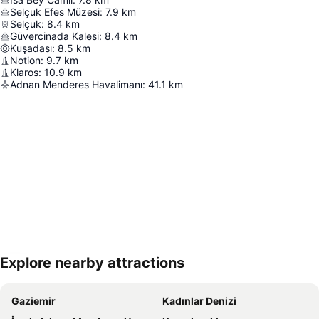
Selçuk Efes Müzesi
:
7.9
km
Selçuk
:
8.4
km
Güvercinada Kalesi
:
8.4
km
Kuşadası
:
8.5
km
Notion
:
9.7
km
Klaros
:
10.9
km
Adnan Menderes Havalimanı
:
41.1
km
Explore nearby attractions
Haritayı genişlet
Gaziemir
Kadınlar Denizi