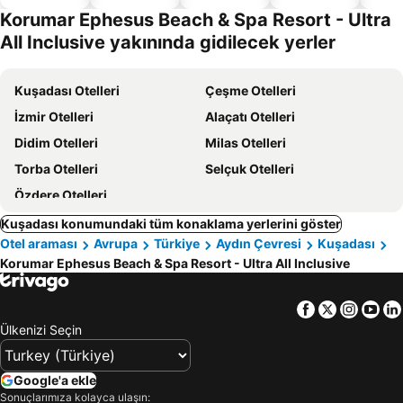
dostu
Korumar Ephesus Beach & Spa Resort - Ultra
oteller
All Inclusive yakınında gidilecek yerler
Kuşadası Otelleri
Çeşme Otelleri
İzmir Otelleri
Alaçatı Otelleri
Didim Otelleri
Milas Otelleri
Torba Otelleri
Selçuk Otelleri
Özdere Otelleri
Kuşadası konumundaki tüm konaklama yerlerini göster
Otel araması
Avrupa
Türkiye
Aydın Çevresi
Kuşadası
Korumar Ephesus Beach & Spa Resort - Ultra All Inclusive
Facebook
Twitter
Insta
Yo
Ülkenizi Seçin
Google'a ekle
Sonuçlarımıza kolayca ulaşın: