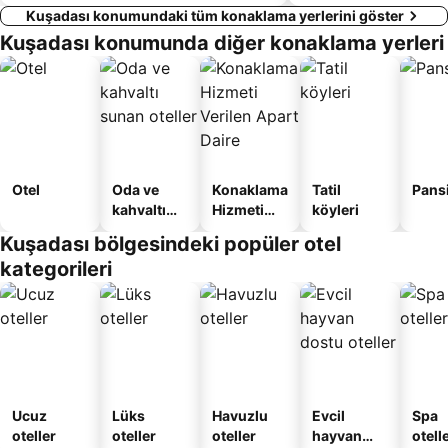
Kuşadası konumundaki tüm konaklama yerlerini göster
Kuşadası konumunda diğer konaklama yerleri
Otel
Oda ve
Konaklama
Tatil
Pans
kahvaltı
Hizmeti
köyleri
sunan
Verilen
Kuşadası bölgesindeki popüler otel
oteller
Apart
kategorileri
Daire
Ucuz
Lüks
Havuzlu
Evcil
Spa
oteller
oteller
oteller
hayvan
otelle