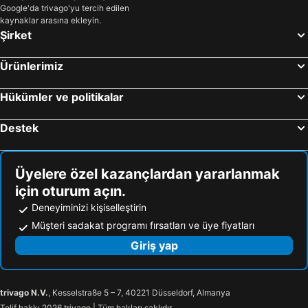
Google'da trivago'yu tercih edilen
kaynaklar arasına ekleyin.
Şirket
Ürünlerimiz
Hükümler ve politikalar
Destek
Üyelere özel kazançlardan yararlanmak
için oturum açın.
Deneyiminizi kişiselleştirin
Müşteri sadakat programı fırsatları ve üye fiyatları
Giriş yap
trivago N.V.
, Kesselstraße 5 – 7, 40221 Düsseldorf, Almanya
Telif hakkı 2026 trivago | Tüm hakları saklıdır.