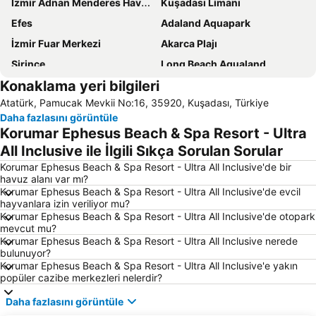
İzmir Adnan Menderes Havalimanı
Kuşadası Limanı
Efes
Adaland Aquapark
İzmir Fuar Merkezi
Akarca Plajı
Şirince
Long Beach Aqualand
Konaklama yeri bilgileri
Gümüldür Halk Plajı
Dilek Yarımadası Milli Parkı
Atatürk, Pamucak Mevkii No:16, 35920, Kuşadası, Türkiye
Çukuraltı Halk Plajı
Kuştur Plajı
Daha fazlasını görüntüle
Doğanbey Havacılar Sitesi Önü
Efes Müzesi
Korumar Ephesus Beach & Spa Resort - Ultra
Uzun Plaj
Kuşadası Limanı
All Inclusive ile İlgili Sıkça Sorulan Sorular
Setur Kuşadası Marina
Club Yali Castle Aquapark
Korumar Ephesus Beach & Spa Resort - Ultra All Inclusive'de bir
havuz alanı var mı?
Altın Plajı
Kaleiçi Kuşadası
Korumar Ephesus Beach & Spa Resort - Ultra All Inclusive'de evcil
hayvanlara izin veriliyor mu?
Vathi
Güvercin Adası
Korumar Ephesus Beach & Spa Resort - Ultra All Inclusive'de otopark
Pythagoreion and Heraion of Samos
Green Beach
mevcut mu?
Korumar Ephesus Beach & Spa Resort - Ultra All Inclusive nerede
14 Evler Halk Plajı
Efes Arkeoloji Müzesi
bulunuyor?
Korumar Ephesus Beach & Spa Resort - Ultra All Inclusive'e yakın
Pythagorio
Palm Plajı
popüler cazibe merkezleri nelerdir?
Özgürlük Heykeli
Limani Pithagoriou
Daha fazlasını görüntüle
Psili Ammos
Pithagoras o Samios