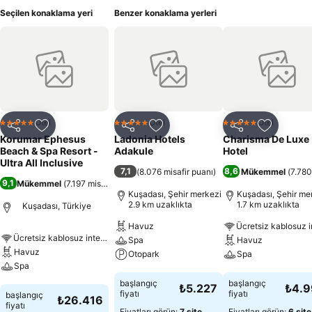
Seçilen konaklama yeri
Benzer konaklama yerleri
Otel
Otel
Otel
5 Yıldız
5 Yıldız
5 Yıldız
Paylaş
Favorilerime ekle
Paylaş
Favorilerime ekle
Paylaş
Favoriler
Korumar Ephesus
Ladonia Hotels
Charisma De Luxe
Beach & Spa Resort -
Adakule
Hotel
Ultra All Inclusive
7,1
8,6
(
8.076 misafir puanı
)
Mükemmel
(
7.780
9,1
Mükemmel
(
7.197 misafir puanı
)
Kuşadası, Şehir merkezi
Kuşadası, Şehir me
2.9 km uzaklıkta
1.7 km uzaklıkta
Kuşadası, Türkiye
Havuz
Ücretsiz kablosuz internet
Spa
Havuz
Havuz
Otopark
Spa
Spa
Fiyatları görün
Fiyatları görün
başlangıç
başlangıç
₺5.227
₺4.
Fiyatları görün
fiyatı
fiyatı
başlangıç
₺26.416
fiyatı
Fiyatları görün:
7 site
Fiyatları görün:
6 site