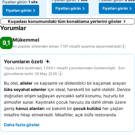
Fiyatları görün:
1 site
Fiyatları görün
Fiyatları görün
Fiyatları görün
Kuşadası konumundaki tüm konaklama yerlerini göster
Yorumlar
Mükemmel
9,1
en popüler sitelerden alınan 7.197 misafir puanına
dayanmaktadır
Yorumların özeti
Yapay zekâ tarafından, 1.000+ misafir yorumlarından özetlenmiştir · Son
güncelleme tarihi: 29 May 2026
Bu otel,
aileler
ve kapsamlı ve dinlendirici bir kaçamak arayan
lüks seyahat edenler
için ideal, hareketli bir sahil otelidir. Denize
doğrudan erişim sağlayan ayrıcalıklı sahil konumu, huzurlu bir
atmosfer sunar. Kaydıraklı çocuk havuzu da dahil olmak üzere
geniş
havuz alanları
ve bakımlı bir
çocuk kulübü
her yaştan
misafire hitap etmektedir. Misafirler, açık büfe restoranda
sunulan çeşitli temalı gecelerle
lezzetli ve çeşitli yemekleri
ve
Daha fazla göster
personelin olağanüstü sıcakkanlılığını ve özenini sürekli olarak
övmektedir. Daha iyi bir deneyim için, doğrudan havuza erişim